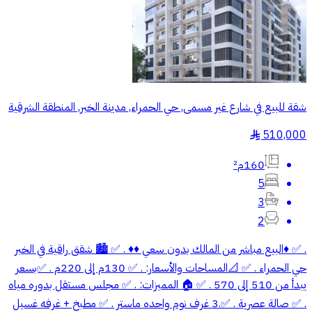
شقة للبيع في شارع غير مسمى, حي الحمراء, مدينة الخبر, المنطقة الشرقية
510,000
§
160م²
5
3
2
. ✅ ♦️البيع مباشر من المالك بدون سعي ♦️♦️ . ✅ 🏙️ شقق راقية في الخبر
حي الحمراء . ✅ 📐المساحات والأسعار: . ✅ 130م إلى 220م . ✅بسعر
يبدأ من 510 إلى 570 . ✅ 🏠 المميزات: . ✅ مجلس مستقل بدوره مياه
. ✅ صالة عصرية . ✅.3 غرف نوم واحده ماستر . ✅ مطبخ + غرفه غسيل