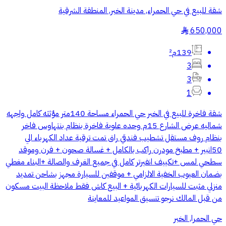
شقة للبيع في حي الحمراء, مدينة الخبر, المنطقة الشرقية
650,000
§
139م²
3
3
1
شقة فاخرة للبيع في الخبر حي الحمراء مساحة 140متر مؤثثه كامل واجهه
شماليه عرض الشارع 15م وحده علوية فاخرة بنظام بنتهاوس فاخر
بنظام روف مستقل تشطيب فندقي راق تمت ترقية عداد الكهرباء الي
50انبير + مطبخ مودرن راكب بالكامل + غسالة صحون + فرن وموقد
سطحي لمس +تكييف انفيرتر كامل في جميع الغرف والصالة +البناء مغطي
بضمان العيوب الخفية الالزامي + موقفين للسيارة مجهز بشاحن تمديد
منزلي مثبت للسيارات الكهربائية + البيع كاش فقط ملاحظة البيت مسكون
من قبل المالك نرجو تنسيق المواعيد للمعاينة
حي الحمرا, الخبر