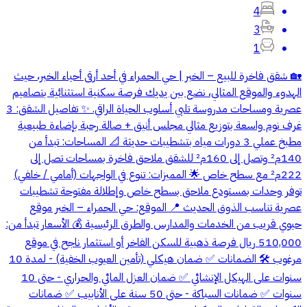
4
3
1
🏡 شقق فاخرة للبيع – الخبر | حي الحمراء في أحد أرقى أحياء الخبر، حيث
الهدوء والموقع المثالي، نضع بين يديك فرصة سكنية استثنائية بتصاميم
عصرية ومساحات مدروسة تلبي أسلوب الحياة الراقي. ✨ تفاصيل الشقق: 3
غرف نوم واسعة بتوزيع مثالي مجلس أنيق + صالة رحبة بإضاءة طبيعية
مطبخ عملي 3 دورات مياه بتشطيبات حديثة 📐 المساحات: تبدأ من
140م² وتصل إلى 160م² للشقق ملاحق فاخرة بمساحات تصل إلى
222م² مع سطح خاص 🌟 المميزات: تنوع في الواجهات (أمامي / خلفي)
توفر وحدات بمستودع ملاحق بسطح خاص وإطلالة مفتوحة تشطيبات
عصرية تناسب الذوق الحديث 📍 الموقع: حي الحمراء – الخبر موقع
حيوي قريب من الخدمات والمدارس والطرق الرئيسية 💰 الأسعار تبدأ من:
510,000 ريال فرصة ذهبية للسكن الفاخر أو استثمار ناجح في موقع
مرغوب 🛠️ الضمانات ✅ ضمان هيكلي (تأمين العيوب الخفية) - لمدة 10
سنوات على الهيكل الإنشائي ✅ ضمان العزل المائي والحراري - حتى 10
سنوات ✅ ضمانات السباكة - حتى 50 سنة على الأنابيب ✅ ضمانات