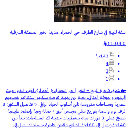
شقة للبيع في شارع الطرف, حي الحمراء, مدينة الخبر, المنطقة الشرقية
510,000
§
143م²
4
3
1
🏡 شقق فاخرة للبيع – الخبر | حي الحمراء في أحد أرقى أحياء الخبر، حيث
الهدوء والموقع المثالي، نضع بين يديك فرصة سكنية استثنائية بتصاميم
عصرية ومساحات مدروسة تلبي أسلوب الحياة الراقي. ✨ تفاصيل الشقق: 3
غرف نوم واسعة بتوزيع مثالي مجلس أنيق + صالة رحبة بإضاءة طبيعية
مطبخ عملي 3 دورات مياه بتشطيبات حديثة 📐 المساحات: تبدأ من
140م² وتصل إلى 160م² للشقق ملاحق فاخرة بمساحات تصل إلى