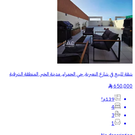
شقة للبيع في شارع النعيرية, حي الحمراء, مدينة الخبر, المنطقة الشرقية
650,000
§
139م²
4
3
1