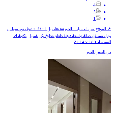
4
3
1
📍 الموقع: حي الحمراء – الخبر 🛏️ تفاصيل الشقة: 3 غرف نوم مجلس
رجال مستقل صالة واسعة غرفة طعام مطبخ ركن غسيل بلكونة 📐
المساحة: 160-146 م2
حي الحمرا, الخبر