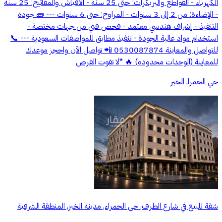
الكهرباء - القواطع والبريكرات: حتى 25 سنة - الأفياش والمفاتيح: 25 سنة
- الإضاءة: من 2 إلى 3 سنوات - المراوح: حتى 6 سنوات --- 🧱 جودة
التنفيذ - إشراف هندسي معتمد - فحص فني من جهات مختصة -
استخدام مواد عالية الجودة - تنفيذ مطابق للمواصفات السعودية --- 📞
للتواصل والمعاينة 0530087874 📲 تواصل الآن واحجز موعدك
للمعاينة (الوحدات محدودة) 🔥 *لا تفوت الفرص
حي الحمرا, الخبر
شقة للبيع في شارع الطرف, حي الحمراء, مدينة الخبر, المنطقة الشرقية