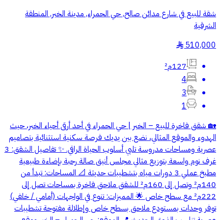
شقة للبيع في شارع مدائن صالح, حي الحمراء, مدينة الخبر, المنطقة
الشرقية
510,000
§
127م²
4
3
1
🏡 شقق فاخرة للبيع – الخبر | حي الحمراء في أحد أرقى أحياء الخبر، حيث
الهدوء والموقع المثالي، نضع بين يديك فرصة سكنية استثنائية بتصاميم
عصرية ومساحات مدروسة تلبي أسلوب الحياة الراقي. ✨ تفاصيل الشقق: 3
غرف نوم واسعة بتوزيع مثالي مجلس أنيق صالة رحبة بإضاءة طبيعية
مطبخ عملي 3 دورات مياه بتشطيبات حديثة 📐 المساحات: تبدأ من
140م² وتصل إلى 160م² للشقق ملاحق فاخرة بمساحات تصل إلى
222م² مع سطح خاص 🌟 المميزات: تنوع في الواجهات (أمامي / خلفي)
توفر وحدات بمستودع ملاحق بسطح خاص وإطلالة مفتوحة تشطيبات