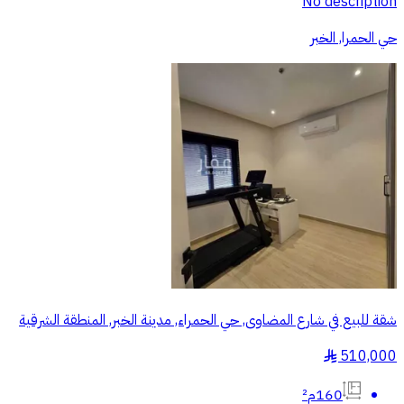
No description
حي الحمرا, الخبر
شقة للبيع في شارع المضاوى, حي الحمراء, مدينة الخبر, المنطقة الشرقية
510,000
§
160م²