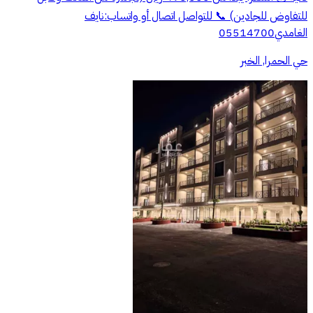
للتفاوض للجادين) 📞 للتواصل اتصال أو واتساب:نايف
الغامدي05514700
حي الحمرا, الخبر