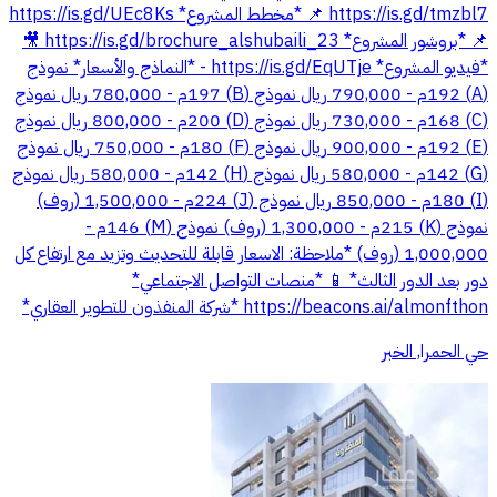
‏https://is.gd/tmzbl7 📌 *مخطط المشروع* https://is.gd/UEc8Ks
📌 *بروشور المشروع* https://is.gd/brochure_alshubaili_23 🎥
*فيديو المشروع* https://is.gd/EqUTje - *النماذج والأسعار* نموذج
(A) 192م - 790,000 ريال نموذج (B) 197م - 780,000 ريال نموذج
(C) 168م - 730,000 ريال نموذج (D) 200م - 800,000 ريال نموذج
(E) 192م - 900,000 ريال نموذج (F) 180م - 750,000 ريال نموذج
(G) 142م - 580,000 ريال نموذج (H) 142م - 580,000 ريال نموذج
(I) 180م - 850,000 ريال نموذج (J) 224م - 1,500,000 (روف)
نموذج (K) 215م - 1,300,000 (روف) نموذج (M) 146م -
1,000,000 (روف) *ملاحظة: الاسعار قابلة للتحديث وتزيد مع ارتفاع كل
دور بعد الدور الثالث* 📱 *منصات التواصل الاجتماعي*
حي الحمرا, الخبر