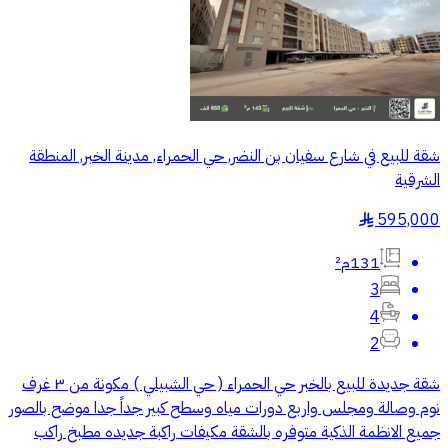
شقة للبيع في شارع سفيان بن النضر, حي الحمراء, مدينة الخبر, المنطقة
الشرقية
595,000
§
131م²
3
4
2
شقة جديدة للبيع بالخبر حي الحمراء ( حي الشبيلي ) مكونة من ٣ غرف
نوم وصالة ومجلس واربع دورات مياه وسطح كبير جداً جدا موضح بالصور
جميع الانظمة الذكية متوفره بالشقة مكيفات راكبة جديده مطبخ راكب