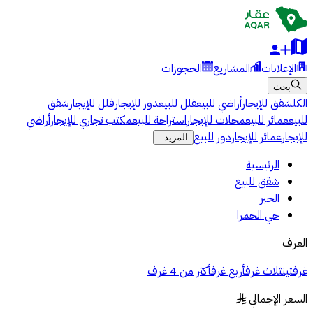
الإعلانات
المشاريع
الحجوزات
بحث
الكل
شقق للإيجار
أراضي للبيع
فلل للبيع
دور للإيجار
فلل للإيجار
شقق
للبيع
عمائر للبيع
محلات للإيجار
استراحة للبيع
مكتب تجاري للإيجار
أراضي
للإيجار
عمائر للإيجار
دور للبيع
المزيد
الرئيسية
شقق للبيع
الخبر
حي الحمرا
الغرف
غرفتين
ثلاث غرف
أربع غرف
أكثر من 4 غرف
السعر الإجمالي
§