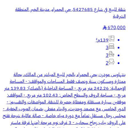
شقة للبيع في شارع 5427685, حي الحمراء, مدينة الخبر, المنطقة
الشرقية
670,000
§
139م²
3
3
2
بنتهاوس مودرن بحي الحمراء بالخبر للبيع المباشر من المالك، بحالة
ممتازة ومسكون سنة ونصف فقط. المساحات والمواقف: - المساحة
الإجمالية: 242.26 متر مربع. - المساحة الداخلية (بالصك): 139.83 متر
مربع. - مساحة الروف والسطح الخاص: 102.43 متر مربع. - المواقف:
موقفين سيارة مستقلة ومغطاة حصرية للشقة. المواصفات والتقسيم: -
الدور الخامس مع مصعد وحديث، والبناء مغطى بضمان العيوب الخفية. -
مجلس رجال مستقل تماماً مع دورة مياه خاصة. - صالة عائلية شرحة تفتح
على الروف بباب زجاج سحاب. - 3 غرف نوم مريحة (منها غرفة ماستر