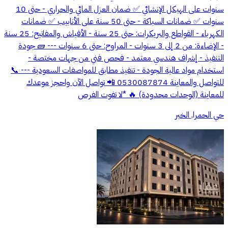
سنوات على الهيكل الإنشائي ✅ ضمان العزل المائي والحراري - حتى 10
سنوات ✅ ضمانات السباكة - حتى 50 سنة على الأنابيب ✅ ضمانات
الكهرباء - القواطع والبريكرات: حتى 25 سنة - الأفياش والمفاتيح: 25 سنة
- الإضاءة: من 2 إلى 3 سنوات - المراوح: حتى 6 سنوات --- 🧱 جودة
التنفيذ - إشراف هندسي معتمد - فحص فني من جهات مختصة -
استخدام مواد عالية الجودة - تنفيذ مطابق للمواصفات السعودية --- 📞
للتواصل والمعاينة 0530087874 📲 تواصل الآن واحجز موعدك
للمعاينة (الوحدات محدودة) 🔥 *لا تفوت الفرص
حي الحمرا, الخبر