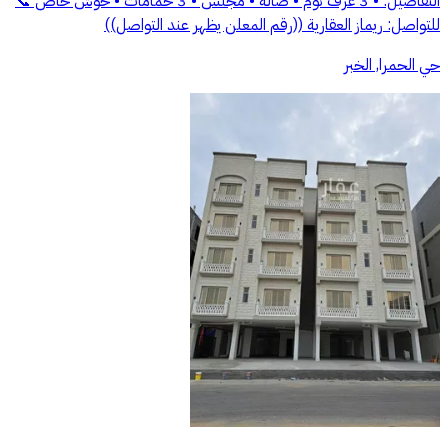
التفاصيل: • 3 غرف نوم • صالة • مجلس • 3 حمامات • حوش خاص 📞
للتواصل: ريماز العقارية ((رقم المعلن يظهر عند التواصل))
حي الحمرا, الخبر