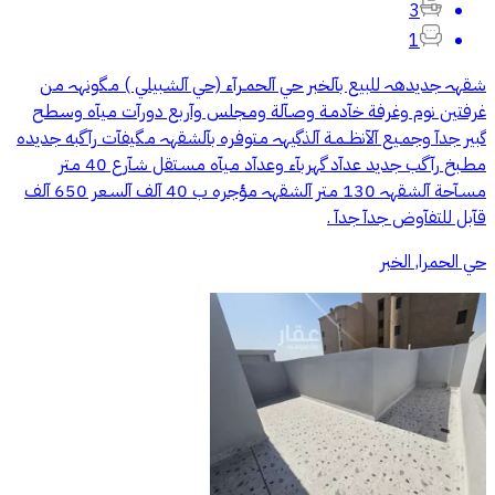
3
1
شـقهہ جديدهہ للبيع بآلخبر حي آلحمـرآء (حي آلشـبيلي ) مـگونهہ مـن
غرفتين نوم وغرفة خآدمـة وصـآلة ومـجلس وآربع دورآت مـيآه وسـطـح
گبير جدآ وجمـيع آلآنظــمـة آلذگيهہ مـتوفره بآلشـقهہ مـگيفآت رآگبه جديده
مـطـبخ رآگب جديد عدآد گهربآء وعدآد مـيآه مـسـتقل شـآرع 40 مـتر
مـسـآحة آلشـقهہ 130 مـتر آلشـقهہ مـؤجره ب 40 آلف آلسـعر 650 آلف
قآبل للتفآوض جدآ جدآ .
حي الحمرا, الخبر