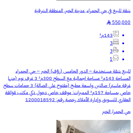
شقة للبيع في حي الحمراء, مدينة الخبر, المنطقة الشرقية
550,000
§
143م²
3
3
1
للبيع شقة مستخدمة – الدور الخامس (رؤف) الخبر – حي الحمراء
المساحة 143م² مساحة اجمالية مع السطح 300م² 3 غرف نوم (منها
غرفة ماستر) صالتين واسعة مطبخ (مفتوح على الصالة) 3 حمامات سطح
خاص بمساحة 157م² المميزات: موقف خاص دخول ذكي مكتب مُوَاثقة
العقاري للتسويق وإدارة الأملاك رخصة رقم: 1200018592
حي الحمرا, الخبر