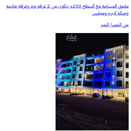
ملحق المساحه مع السطح 250م يتكون من 2 غرفه نوم وغرفه خادمه
وصاله كبيره ومجلس
حي الحمرا, الخبر