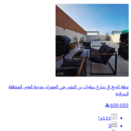
شقة للبيع في شارع سفيان بن النضر, حي الحمراء, مدينة الخبر, المنطقة
الشرقية
600,000
§
131م²
3