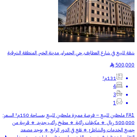
شقة للبيع في شارع العطايف, حي الحمراء, مدينة الخبر, المنطقة الشرقية
500,000
§
131م²
4
3
1
FA1 ملحقين للبيع – فرصة مميزة ملحقين للبيع بمساحة 150م² السعر:
500,000 ريال 🔹 مكيفات راكبة 🔹 مطبخ راكب جديد 🔹 قريبة من
جميع الخدمات والشاطئ 🔹 تقع في الدور الرابع 🔹 يوجد مصعد