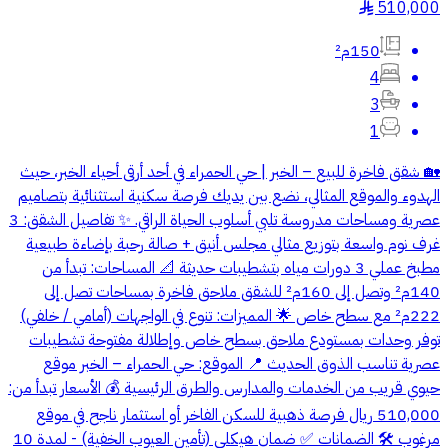
510,000
§
150م²
4
3
1
🏡 شقق فاخرة للبيع – الخبر | حي الحمراء في أحد أرقى أحياء الخبر، حيث
الهدوء والموقع المثالي، نضع بين يديك فرصة سكنية استثنائية بتصاميم
عصرية ومساحات مدروسة تلبي أسلوب الحياة الراقي. ✨ تفاصيل الشقق: 3
غرف نوم واسعة بتوزيع مثالي مجلس أنيق + صالة رحبة بإضاءة طبيعية
مطبخ عملي 3 دورات مياه بتشطيبات حديثة 📐 المساحات: تبدأ من
140م² وتصل إلى 160م² للشقق ملاحق فاخرة بمساحات تصل إلى
222م² مع سطح خاص 🌟 المميزات: تنوع في الواجهات (أمامي / خلفي)
توفر وحدات بمستودع ملاحق بسطح خاص وإطلالة مفتوحة تشطيبات
عصرية تناسب الذوق الحديث 📍 الموقع: حي الحمراء – الخبر موقع
حيوي قريب من الخدمات والمدارس والطرق الرئيسية 💰 الأسعار تبدأ من:
510,000 ريال فرصة ذهبية للسكن الفاخر أو استثمار ناجح في موقع
مرغوب 🛠️ الضمانات ✅ ضمان هيكلي (تأمين العيوب الخفية) - لمدة 10