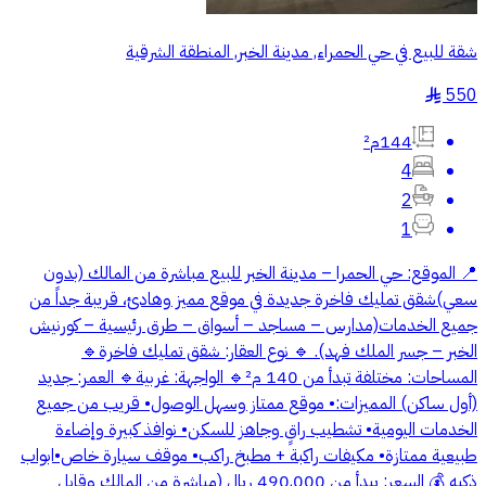
شقة للبيع في حي الحمراء, مدينة الخبر, المنطقة الشرقية
550
§
144م²
4
2
1
📍 الموقع: حي الحمرا – مدينة الخبر للبيع مباشرة من المالك (بدون
سعي)شقق تمليك فاخرة جديدة في موقع مميز وهادئ، قريبة جداً من
جميع الخدمات(مدارس – مساجد – أسواق – طرق رئيسية – كورنيش
الخبر – جسر الملك فهد). 🔹 نوع العقار: شقق تمليك فاخرة🔹
المساحات: مختلفة تبدأ من 140 م²🔹 الواجهة: غربية🔹 العمر: جديد
(أول ساكن) المميزات:• موقع ممتاز وسهل الوصول• قريب من جميع
الخدمات اليومية• تشطيب راقٍ وجاهز للسكن• نوافذ كبيرة وإضاءة
طبيعية ممتازة• مكيفات راكبة + مطبخ راكب• موقف سيارة خاص•ابواب
ذكيه 💰 السعر: يبدأ من 490,000 ريال (مباشرة من المالك وقابل