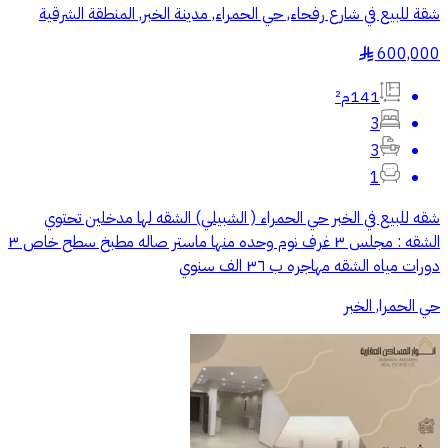
شقة للبيع في شارع رفحاء, حي الحمراء, مدينة الخبر, المنطقة الشرقية
600,000
§
141م²
3
3
1
شقه للبيع في الخبر حي الحمراء ( الشبيلي) الشقه لها مدخلين تحتوي
الشقه : مجلس ٣ غرف نوم وحده منها ماستر صاله مطبخ سطح خاص ٣
دورات مياه الشقه مهاجره ب ٣٦ الف سنوي
حي الحمرا, الخبر