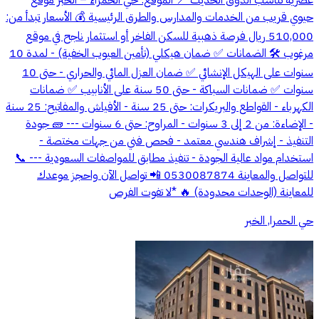
عصرية تناسب الذوق الحديث 📍 الموقع: حي الحمراء – الخبر موقع
حيوي قريب من الخدمات والمدارس والطرق الرئيسية 💰 الأسعار تبدأ من:
510,000 ريال فرصة ذهبية للسكن الفاخر أو استثمار ناجح في موقع
مرغوب 🛠️ الضمانات ✅ ضمان هيكلي (تأمين العيوب الخفية) - لمدة 10
سنوات على الهيكل الإنشائي ✅ ضمان العزل المائي والحراري - حتى 10
سنوات ✅ ضمانات السباكة - حتى 50 سنة على الأنابيب ✅ ضمانات
الكهرباء - القواطع والبريكرات: حتى 25 سنة - الأفياش والمفاتيح: 25 سنة
- الإضاءة: من 2 إلى 3 سنوات - المراوح: حتى 6 سنوات --- 🧱 جودة
التنفيذ - إشراف هندسي معتمد - فحص فني من جهات مختصة -
استخدام مواد عالية الجودة - تنفيذ مطابق للمواصفات السعودية --- 📞
للتواصل والمعاينة 0530087874 📲 تواصل الآن واحجز موعدك
للمعاينة (الوحدات محدودة) 🔥 *لا تفوت الفرص
حي الحمرا, الخبر