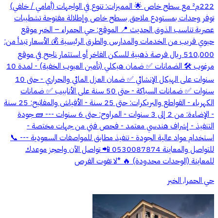
222م² مع سطح خاص 🌟 المميزات: تنوع في الواجهات (أمامي / خلفي)
توفر وحدات بمستودع ملاحق بسطح خاص وإطلالة مفتوحة تشطيبات
عصرية تناسب الذوق الحديث 📍 الموقع: حي الحمراء – الخبر موقع
حيوي قريب من الخدمات والمدارس والطرق الرئيسية 💰 الأسعار تبدأ من:
510,000 ريال فرصة ذهبية للسكن الفاخر أو استثمار ناجح في موقع
مرغوب 🛠️ الضمانات ✅ ضمان هيكلي (تأمين العيوب الخفية) - لمدة 10
سنوات على الهيكل الإنشائي ✅ ضمان العزل المائي والحراري - حتى 10
سنوات ✅ ضمانات السباكة - حتى 50 سنة على الأنابيب ✅ ضمانات
الكهرباء - القواطع والبريكرات: حتى 25 سنة - الأفياش والمفاتيح: 25 سنة
- الإضاءة: من 2 إلى 3 سنوات - المراوح: حتى 6 سنوات --- 🧱 جودة
التنفيذ - إشراف هندسي معتمد - فحص فني من جهات مختصة -
استخدام مواد عالية الجودة - تنفيذ مطابق للمواصفات السعودية --- 📞
للتواصل والمعاينة 0530087874 📲 تواصل الآن واحجز موعدك
للمعاينة (الوحدات محدودة) 🔥 *لا تفوت الفرص
حي الحمرا, الخبر