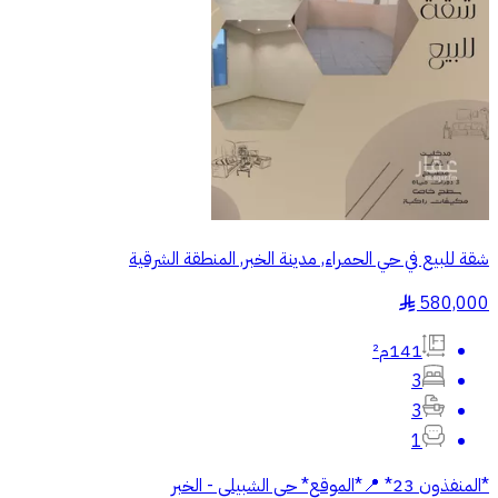
شقة للبيع في حي الحمراء, مدينة الخبر, المنطقة الشرقية
580,000
§
141م²
3
3
1
*المنفذون 23* 📍*الموقع* حي الشبيلي - الخبر