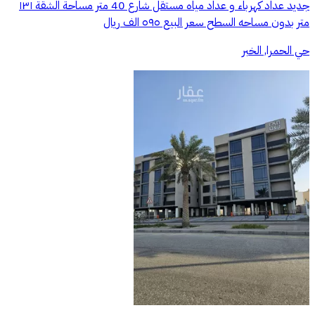
جديد عداد كهرباء و عداد مياه مستقل شارع 40 متر مساحة الشقة ١٣١
متر بدون مساحه السطح سعر البيع ٥٩٥ الف ريال
حي الحمرا, الخبر