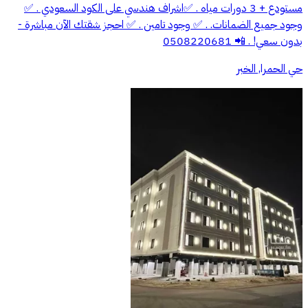
مستودع + 3 دورات مياه . ✅اشراف هندسي على الكود السعودي . ✅
وجود جميع الضمانات. . ✅ وجود تامين . ✅ احجز شقتك الآن مباشرة -
بدون سعي! . 📲 0508220681
حي الحمرا, الخبر