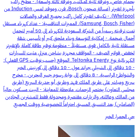
بحمام خاص، وغرفة ثانية كمكتب، وغرفة ثالثة واسعة). - مطبخ راكب
بأجهزة انفيرتر (غسالة صحون Bosch، فرن وموقد لمس Induction من
Whirlpool). - تكييف انفيرتر كامل راكب بجميع الغرف والصالات
(Samsung, Bosch, Fisher). المميزات التنافسية: - عداد كهرباء مستقل
تمت ترقيته رسمياً من الشركة السعودية للكهرباء إلى 50 أمبير لتحمل
أحمال ضخمة. - إمكانية التوسعة وبناء ملحق كبير أو تأسيس شقة
مستقلة ثانية بالكامل فوق مستقبلاً. - منظومة توفير طاقة كاملة بالإنفيرتر
لخفض فواتير الصيف. - المواقف مجهزة بشاحن منزلي مثبت للسيارات
الكهربائية نوع Teltonika Energy. الموقع (حسب توقيت GPS الفعلي):
- 10 دقائق إلى الشبيلي جراند مول. - 10 دقائق إلى كورنيش الخبر
والشواطئ الرئيسية. - 8 دقائق إلى بوابة رسوم جسر البحرين. - مخرج
سريع ومباشر على طريق الملك فهد وطريق أبو حدرية السريع (طريق
مجلس التعاون) يختصر الزحمات. ملاحظة للمعاينة: - البيت مسكون حالياً
من المالك وعائلته، والزيارات مقتصرة ومجدولة فقط للمشترين الجادين
(الصاملين) بعد التنسيق المسبق احتراماً للخصوصية ووقت الجميع.
حي الحمرا, الخبر