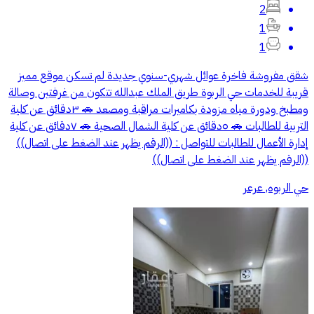
2
1
1
شقق مفروشة فاخرة عوائل شهري-سنوي جديدة لم تسكن موقع مميز
قريبة للخدمات حي الربوة طريق الملك عبدالله تتكون من غرفتين وصالة
ومطبخ ودورة مياه مزودة بكاميرات مراقبة ومصعد 🚗 ٣دقائق عن كلية
التربية للطالبات 🚗 ٥دقائق عن كلية الشمال الصحية 🚗 ٧دقائق عن كلية
إدارة الأعمال للطالبات للتواصل : ((الرقم يظهر عند الضغط على اتصال))
((الرقم يظهر عند الضغط على اتصال))
حي الربوه, عرعر