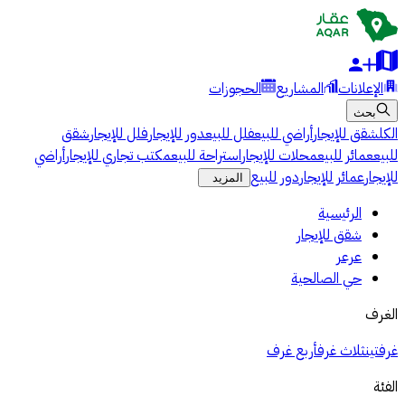
الإعلانات
المشاريع
الحجوزات
بحث
الكل
شقق للإيجار
أراضي للبيع
فلل للبيع
دور للإيجار
فلل للإيجار
شقق
للبيع
عمائر للبيع
محلات للإيجار
استراحة للبيع
مكتب تجاري للإيجار
أراضي
للإيجار
عمائر للإيجار
دور للبيع
المزيد
الرئيسية
شقق للإيجار
عرعر
حي الصالحية
الغرف
غرفتين
ثلاث غرف
أربع غرف
الفئة