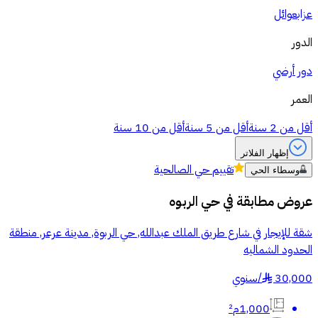
عزاب
عوائل
الدور
دور أرضي
العمر
أقل من 2 سنة
أقل من 5 سنة
أقل من 10 سنة
إظهار الفلاتر
تقييم
حي الصالحية
وسطاء الحي
عروض مطابقة في
حي الربوه
شقة للإيجار في شارع طريق الملك عبدالله, حي الربوة, مدينة عرعر, منطقة
الحدود الشماليه
30,000
/
سنوي
§
1,000م²