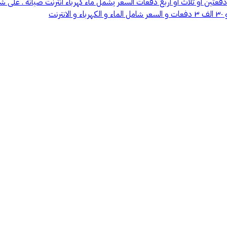
 دفعتين او ثلاث او اربع دفعات السعر يشمل ماء كهرباء انترنت صيانة . ع