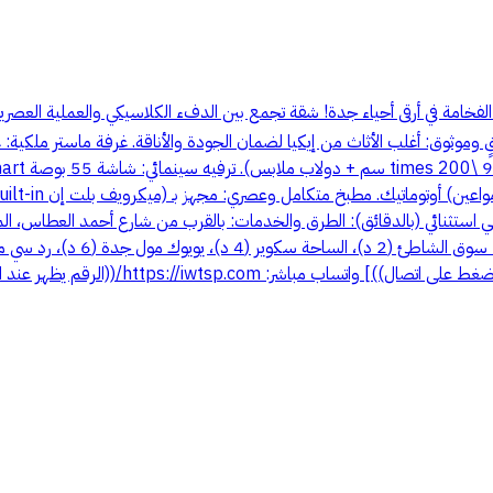
لفخامة في أرقى أحياء جدة! شقة تجمع بين الدفء الكلاسيكي والعملية العص
 راقٍ وموثوق: أغلب الأثاث من إيكيا لضمان الجودة والأناقة. غرفة ماستر ملكية