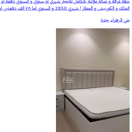
شقة غرفة و صالة مؤثثة بالكامل للايجار شهري او سنوي و السنوي دفعة او
الملك و الكورنيش و المطار ! شهري 2850 و السنوي اما ٢٨ الف دفعتين او ٣٠ الف ٣ دفعات و السعر شامل الماء و الكهرباء و الانترنت
حي الزهراء, جدة