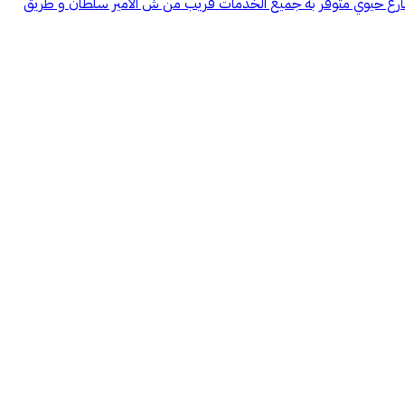
لى شارع حيوي متوفر به جميع الخدمات قريب من ش الامير سلطان و طريق