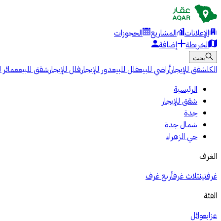
الإعلانات
المشاريع
الحجوزات
الخريطة
إضافة
بحث
الكل
شقق للإيجار
أراضي للبيع
فلل للبيع
دور للإيجار
فلل للإيجار
شقق للبيع
عمائر ل
الرئيسية
شقق للإيجار
جدة
شمال جدة
حي الزهراء
الغرف
غرفتين
ثلاث غرف
أربع غرف
الفئة
عزاب
عوائل