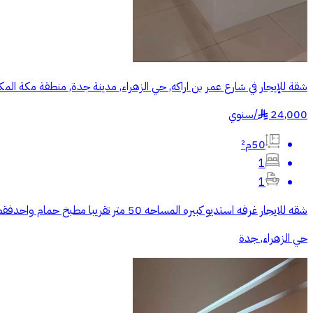
شقة للإيجار في شارع عمر بن اراكه, حي الزهراء, مدينة جدة, منطقة مكة المك
24,000
/
سنوي
§
50م²
1
1
شقه للايجار غرفه استديو كبيره المساحه 50 متر تقريبا مطبخ حمام واحدفقط الاستفسار واتساب افضل
حي الزهراء, جدة