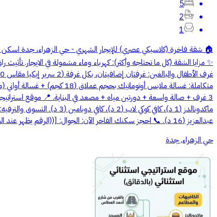
5
2
1
🏠 شقة فاخرة (كلاسيكي عصري) للإيجار الشهري - حي الزهراء، جدة اسكن ا
✨ مزايا الشقة (كل ما تحتاجه وأكثر): كهرباء وماء مشمولة في الايجار. تأثيث
عبدالعزيز (16 د). 📞 احجز سكنك الفاخر الآن: الجوال: [((الرقم يظهر عند الضغط على اتصال))] واتساب مباشر: https://iwtsp.com/((الرقم يظهر عند الضغط على اتصال))
حي الزهراء, جدة