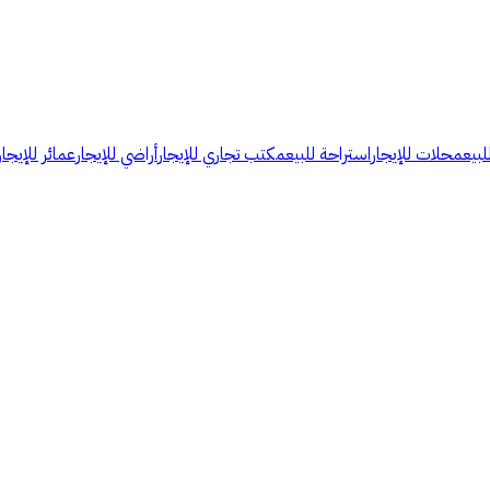
لبيع
محلات للإيجار
استراحة للبيع
مكتب تجاري للإيجار
أراضي للإيجار
عمائر للإيجار