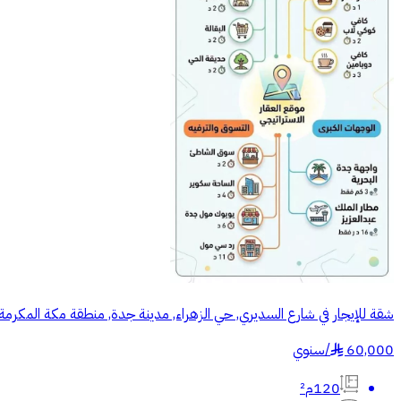
شقة للإيجار في شارع السديري, حي الزهراء, مدينة جدة, منطقة مكة المكرمة
60,000
/
سنوي
§
120م²