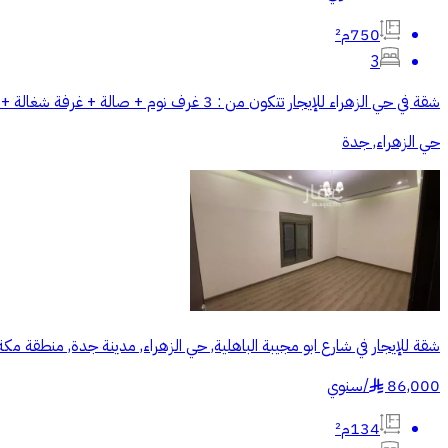
750م²
3
شقة في حي الزهراء للإيجار تتكون من : 3 غرف نوم + صالة + غرفة شغالة + مطبخ راكب + 3 د.مياه مكيفات مركزيه راكبه . الإيجار السنوي : 40000 الف في السنة
حي الزهراء, جدة
شقة للإيجار في شارع ابو مجيبة الباهلية, حي الزهراء, مدينة جدة, منطقة مكة
86,000
/
سنوي
§
134م²