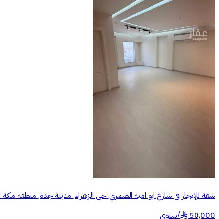
شقة للإيجار في شارع ابو اميه الضمري, حي الزهراء, مدينة جدة, منطقة مكة 
50,000
/
سنوي
§