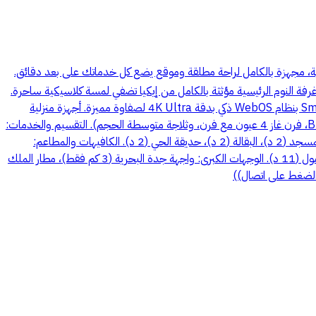
رية، مجهزة بالكامل لراحة مطلقة وموقع يضع كل خدماتك على بعد دقائق.
: غرفة النوم الرئيسية مؤثثة بالكامل من إيكيا تضفي لمسة كلاسيكية ساحرة.
غرف الأطفال والبالغين: غرفتان إضافيتان، بكل غرفة (2 سرير إيكيا مقاس 90 \times 200 سم + دولاب ملابس). ترفيه سينمائي: شاشة 55 بوصة Smart بنظام WebOS ذكي بدقة 4K Ultra لصفاوة مميزة. أجهزة منزلية
متكاملة: غسالة ملابس أوتوماتيك بحجم عملاق (18 كجم) + غسالة أواني (مواعين) أوتوماتيك. مطبخ متكامل وعصري: مجهز بـ (ميكرويف بلت إن Built-in، فرن غاز 4 عيون مع فرن، وثلاجة متوسطة الحجم). التقسيم والخدمات:
3 غرف + صالة واسعة + دورتين مياه + مصعد في البناية. 📍 موقع استراتيجي استثنائي (بالدقائق): الطرق والخدمات: بالقرب من شارع أحمد العطاس، المسجد (2 د)، البقالة (2 د)، حديقة الحي (2 د). الكافيهات والمطاعم:
ماكدونالدز (1 د)، كافي كوكي لاب (2 د)، كافي دوبامين (3 د). التسوق والترفيه: سوق الشاطئ (2 د)، الساحة سكوير (4 د)، يويوك مول جدة (6 د)، رد سي مول (11 د). الوجهات الكبرى: واجهة جدة البحرية (3 كم فقط)، مطار الملك