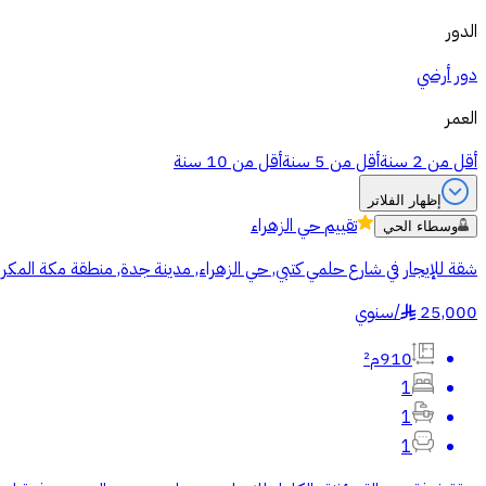
الدور
دور أرضي
العمر
أقل من 2 سنة
أقل من 5 سنة
أقل من 10 سنة
إظهار الفلاتر
تقييم
حي الزهراء
وسطاء الحي
شقة للإيجار في شارع حلمي كتبي, حي الزهراء, مدينة جدة, منطقة مكة المكر
25,000
/
سنوي
§
910م²
1
1
1