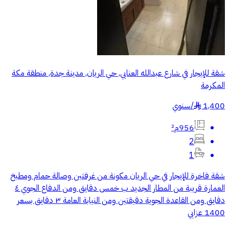
شقة للإيجار في شارع عبدالله العنابي, حي الريان, مدينة جدة, منطقة مكة
المكرمة
1,400
/
سنوي
§
956م²
2
1
شقة فاخرة للإيجار في حي الريان مكونة من غرفتين وصالة حمام ومطبخ
العمارة قريبة من المطار الجديد ب خمس دقايق ومن الدفاع الجوي ٤
دقايق ومن القاعدة الجوية دقيقتين ومن النيابة العامة ٣ دقايق بسعر
1400 عزابي