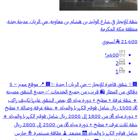
شقة للإيجار في شارع الوليد بن هشام بن معاويه, حي الريان, مدينة جدة,
منطقة مكة المكرمة
21,600
/
سنوي
§
600م²
2
1
🏢✨ شقق فاخرة للإيجار – حي الريان | جدة ✨🏢 📍 موقع مميز – 5
دقائق من المطار 🛍 قريب من جميع الخدمات ✅ جميع الشقق مصينه
🔹 شقة غرفة + مطبخ + دورة مياه 🧊 بعض الشقق عليها تكييف راكب
💰 1500 ريال شامل فواتير الكهربا والمياه 🔹 شقة غرفة وصالة + مطبخ
+ دورة مياه 💰 من 1800 إلى 2000 ريال شامل فواتير الكهربا والمياه 🔹
شقة ثلاث غرف + مطبخ + دورة مياه 💰 من 2500 إلى 2800 ريال
شامل فواتير الكهربا والمياه 🛗 مصعد 🧹 نظافة مستمرة 👮 حارس