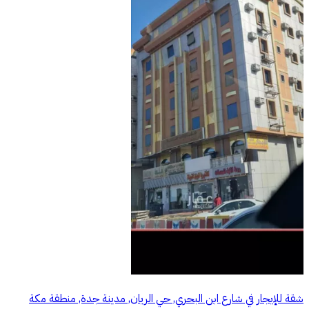
شقة للإيجار في شارع ابن البحري, حي الريان, مدينة جدة, منطقة مكة