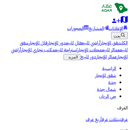
الإعلانات
المشاريع
الحجوزات
بحث
الكل
شقق للإيجار
أراضي للبيع
فلل للبيع
دور للإيجار
فلل للإيجار
شقق
للبيع
عمائر للبيع
محلات للإيجار
استراحة للبيع
مكتب تجاري للإيجار
أراضي
للإيجار
عمائر للإيجار
دور للبيع
المزيد
الرئيسية
شقق للإيجار
جدة
شمال جدة
حي الريان
الغرف
غرفتين
ثلاث غرف
أربع غرف