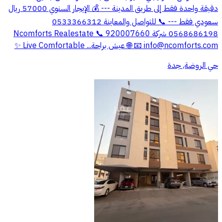
دقيقة واحدة فقط إلى طريق المدينة --- 💰 الإيجار السنوي 57000 ريال
سعودي فقط --- 📞 للتواصل والمعاينة 0533366312
0568686198 شركة Ncomforts Realestate 📞 920007660
info@ncomforts.com
📧
🌐 عيش براحة... Live Comfortable ✨
حي الروضة, جدة