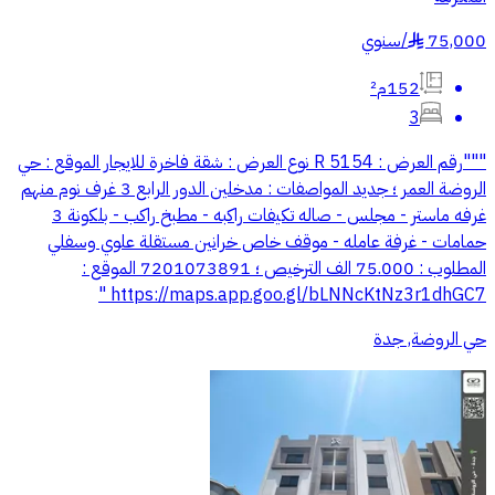
75,000
/
سنوي
§
152م²
3
"""رقم العرض : R 5154 نوع العرض : شقة فاخرة للايجار الموقع : حي
الروضة العمر ؛ جديد المواصفات : مدخلين الدور الرابع 3 غرف نوم منهم
غرفه ماستر - مجلس - صاله تكيفات راكبه - مطبخ راكب - بلكونة 3
حمامات - غرفة عامله - موقف خاص خرانين مستقلة علوي وسفلي
المطلوب : 75.000 الف الترخيص ؛ 7201073891 الموقع :
https://maps.app.goo.gl/bLNNcKtNz3r1dhGC7 "
حي الروضة, جدة