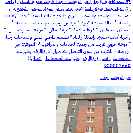
� شقة فاخرة للإيجار | حي الروضة – جدة فرصة مميزة للسكن في أحد
أرقى أحياء جدة، بموقع استراتيجي بالقرب من سوق الفيصل، تجمع بين
المساحات الواسعة والتشطيب الراقي. ✨ مواصفات الشقة: * خمس غرف
واسعة. * صالة معيشة كبيرة. * غرفتين نوم ماستر بحمامات خاصة. *
مدخلان مستقلان. * غرفة خادمة. * غرفة سائق. * موقف سيارة خاص. *
واجهة أمامية مميزة بإطلالة رائعة. * تصميم داخلي عملي ومساحات رحبة.
* موقع حيوي قريب من جميع الخدمات والمرافق. 📍 الموقع: حي
الروضة – بالقرب من سوق الفيصل لتفاصيل اكثر ((الرقم يظهر عند
الضغط على اتصال)) ((الرقم يظهر عند الضغط على اتصال))
920007660
حي الروضة, جدة