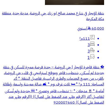
شقة للإيجار في شارع محمد صالح ابو زناد, حي الروضة, مدينة جدة, منطقة
مكة المكرمة
60,000
/
سنوي
§
111م²
3
3
1
� شقة فاخرة للإيجار | حي الروضة – جدة فرصة مميزة للسكن في شقة
جديدة لم تُسكن، بتشطيب فاخر وموقع استراتيجي في قلب حي الروضة،
بالقرب من جميع الخدمات والطرق الرئيسية. تفاصيل الشقة: * 📐
المساحة: 111 م² * 🛏️ ثلاث غرف نوم * 🛋️ صالة معيشة واسعة بإطلالة
أمامية * 🚪 مدخلان * ✨ تشطيب فاخر وعصري * 🆕 جديدة ولم تُسكن
لتفاصيل أكثر ((الرقم يظهر عند الضغط على اتصال)) ((الرقم يظهر عند
الضغط على اتصال)) 920007660