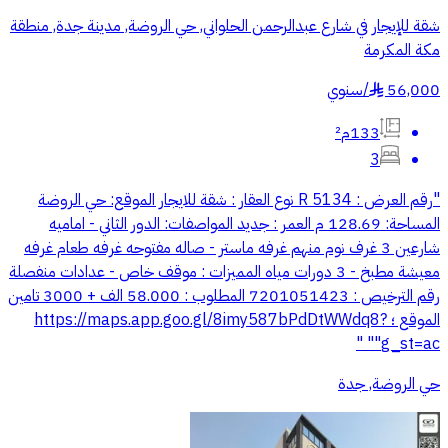
شقة للإيجار في شارع عبدالرحمن الحلواني, حي الروضة, مدينة جدة, منطقة
مكة المكرمة
56,000
/
سنوي
§
133م²
3
"رقم العرض : R 5134 نوع العقار : شقة للايجار الموقع: حي الروضة
المساحة: 128.69 م العمر : جديد المواصفات: الدور الثاني - اماميه
شارعين 3 غرف نوم منهم غرفه ماستر - صاله مفتوحه غرفه طعام غرفه
معيشة مطبخ - 3 دورات مياه المميزات : موقف خاص - عدادات منفصلة
رقم الترخيص : 7201051423 المطلوب : 58.000 الف + 3000 تامين
الموقع ؛ https://maps.app.goo.gl/8imy587bPdDtWWdq8?
g_st=ac"" "
حي الروضة, جدة