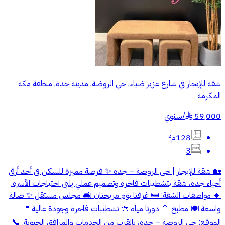
شقة للإيجار في شارع عزيز ضياء, حي الروضة, مدينة جدة, منطقة مكة
المكرمة
59,000
/
سنوي
§
128م²
3
🏡 شقة للإيجار | حي الروضة – جدة ✨ فرصة مميزة للسكن في أحد أرقى
أحياء جدة، شقة بتشطيبات فاخرة وتصميم عملي يلبي احتياجات الأسرة.
🔹 مواصفات الشقة: 🛏️ غرفتا نوم مريحتان 🛋️ مجلس مستقل ✨ صالة
واسعة 🍽️ مطبخ 🚿 دورتا مياه 🎨 تشطيبات فاخرة وجودة عالية 📍
الموقع: حي الروضة – جدة، بالقرب من الخدمات والمرافق الحيوية. 📞