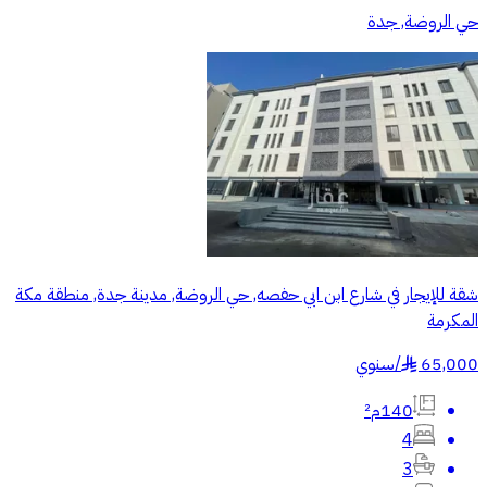
حي الروضة, جدة
شقة للإيجار في شارع ابن ابي حفصه, حي الروضة, مدينة جدة, منطقة مكة
المكرمة
65,000
/
سنوي
§
140م²
4
3