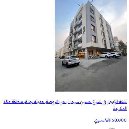
شقة للإيجار في شارع حسين سرحان, حي الروضة, مدينة جدة, منطقة مكة
المكرمة
60,000
/
سنوي
§