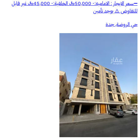
➖سعر الايجار : الاماميه:- 50,000﷼ الخلفية:- 45,000﷼ غير قابل
للتفاوض ⚠️ يوجد تأمين
حي الروضة, جدة