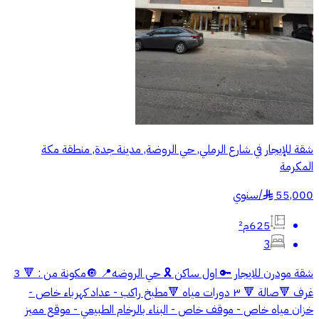
شقة للإيجار في شارع الرملي, حي الروضة, مدينة جدة, منطقة مكة
المكرمة
55,000
/
سنوي
§
625م²
3
شقة مودرن للايجار 🔑 اول ساكن 🎗️ حي الروضه📍 🔘مكونة من : 🔻 3
غرف 🔻صالة 🔻 ٣ دورات مياه 🔻مطبخ راكب - عداد كهرباء خاص -
⁠خزان مياه خاص - ⁠موقف خاص - ⁠البناء بالرخام الطبيعي - ⁠موقع مميز