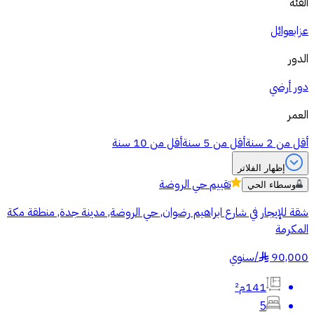
الفئة
عزاب
عوائل
الدور
دور أرضي
العمر
أقل من 2 سنة
أقل من 5 سنة
أقل من 10 سنة
إظهار الفلاتر
تقييم
حي الروضة
وسطاء الحي
شقة للإيجار في شارع ابراهيم رضوان, حي الروضة, مدينة جدة, منطقة مكة
المكرمة
90,000
/
سنوي
§
141م²
5