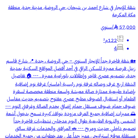
شقة للإيجار في شارع احمد بن شيخان, حي الروضة, مدينة جدة, منطقة
مكة المكرمة
57,000
/
سنوي
§
122م²
4
🏡 شقة فاخرة جداً للإيجار السنوي – حي الروضة ، جدة 📍 شارع قاسم
زينل فرصة مميزة للسكن الراقي في أحد أفضل المواقع السكنية بمدينة
جدة، بتصميم عصري فاخر وإطلالات بانورامية مميزة . --- 🏠 تفاصيل
الشقة اربع غرف وصاله غرفة نوم رئيسية (ماستر) غرفة نوم إضافية
بإضاءة طبيعية ممتازة صالة معيشة واسعة منطقة مخصصة لسفرة
الطعام أو استقبال الضيوف مطبخ عصري مفتوح بتصميم حديث مغاسل
ضيوف حمام ضيوف مستقل حمام إضافي يخدم الصالة وغرفتي النوم ---
🌅 مميزات إضافية جميع الغرف مزودة بنوافذ كبيرة تسمح بدخول أشعة
الشمس والتهوية الطبيعية طوال اليوم مدخلين تشطيبات فاخرة جداً
تصميم داخلي حديث ومريح --- 🚗 المرافق والخدمات غرفة سائق
مستقلة موقع استراتيجي مميز جداً على بعد خطوات من جميع الخدمات