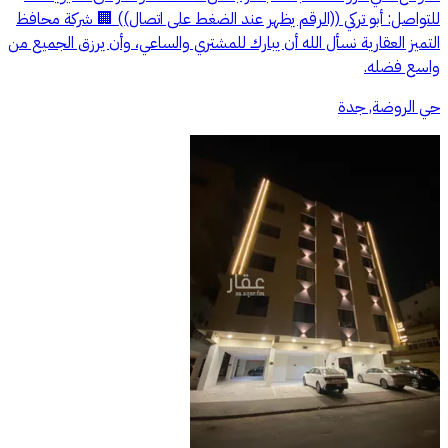
للتواصل: أبو تركي ((الرقم يظهر عند الضغط على اتصال)) 🏢 شركة محافظ
التميز العقارية نسأل الله أن يبارك للمشتري والساعي، وأن يرزق الجميع من
واسع فضله.
حي الروضة, جدة