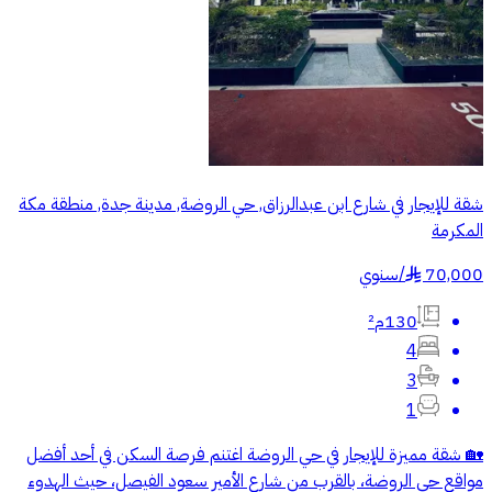
شقة للإيجار في شارع ابن عبدالرزاق, حي الروضة, مدينة جدة, منطقة مكة
المكرمة
70,000
/
سنوي
§
130م²
4
3
1
🏡 شقة مميزة للإيجار في حي الروضة اغتنم فرصة السكن في أحد أفضل
مواقع حي الروضة، بالقرب من شارع الأمير سعود الفيصل، حيث الهدوء