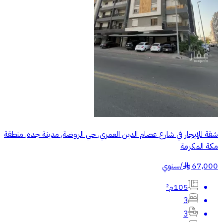
شقة للإيجار في شارع عصام الدين العمري, حي الروضة, مدينة جدة, منطقة
مكة المكرمة
67,000
/
سنوي
§
105م²
3
3