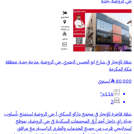
حي الروضة, جدة
شقة للإيجار في شارع ابو الحسن البصري, حي الروضة, مدينة جدة, منطقة
مكة المكرمة
80,000
/
سنوي
§
116م²
2
شقة فاخرة للإيجار في مجمع داركو السكني | حي الروضة استمتع بأسلوب
حياة راقٍ داخل أحد أرقى المجمعات السكنية في حي الروضة، بموقع
استراتيجي قريب من جميع الخدمات والطرق الرئيسية، مع مرافق