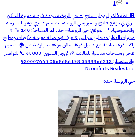
1
🏢 شقة فاخر للإيجار السنوي – حي الروضة ، جدة فرصة مميزة للسكن
الراقي في موقع هادئ ومميز بحي الروضه، بتصميم عصري يوفر لك الراحة
والخصوصية. 📍 الموقع: حي الروضة– جدة 📐 المساحة: 140 م² ✨
مميزات العقار: مدخلين مجلس 3 غرف نوم صالة معيشة مكيفات ومطبخ
راكب غرفة خادمة مع غسيل غرفة سائق موقف سيارة خاص 🏠 تصميم
فاخر ومساحات مناسبة للعائلات 💰 الإيجار السنوي: 65000 📞 للتواصل
والاستفسار: 0533366312 0568686198 920007660
Ncomforts Realestate
حي الروضة, جدة