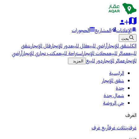
الإعلانات
المشاريع
الحجوزات
بحث
الكل
شقق للإيجار
أراضي للبيع
فلل للبيع
دور للإيجار
فلل للإيجار
شقق
للبيع
عمائر للبيع
محلات للإيجار
استراحة للبيع
مكتب تجاري للإيجار
أراضي
للإيجار
عمائر للإيجار
دور للبيع
المزيد
الرئيسية
شقق للإيجار
جدة
شمال جدة
حي الروضة
الغرف
غرفتين
ثلاث غرف
أربع غرف