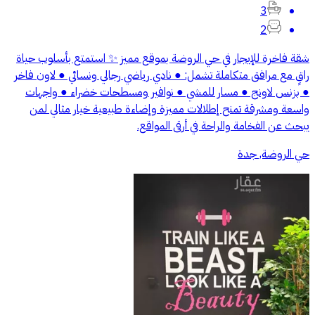
3
2
شقة فاخرة للإيجار في حي الروضة بموقع مميز ✨ استمتع بأسلوب حياة
راقٍ مع مرافق متكاملة تشمل: ● نادي رياضي رجالي ونسائي ● لاون فاخر
● بزنس لاونج ● مسار للمشي ● نوافير ومسطحات خضراء ● واجهات
واسعة ومشرقة تمنح إطلالات مميزة وإضاءة طبيعية خيار مثالي لمن
يبحث عن الفخامة والراحة في أرقى المواقع.
حي الروضة, جدة