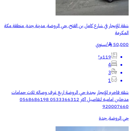
شقة للإيجار في شارع كامل بن الفتح, حي الروضة, مدينة جدة, منطقة مكة
المكرمة
50,000
/
سنوي
§
119م²
4
3
1
شقه فاخره للإيجار بجدة حي الروضة اربع غرف وصاله ثلاث حمامات
مدخلين اماميه لتفاصيل اكثر 0533366312 0568686198
920007660
حي الروضة, جدة