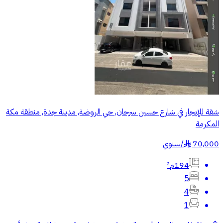
شقة للإيجار في شارع حسين سرحان, حي الروضة, مدينة جدة, منطقة مكة
المكرمة
70,000
/
سنوي
§
194م²
5
4
1