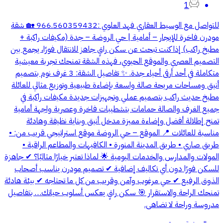
1
للتواصل مع الوسيط العقاري فهد العلوي :966.560359432 🏡 شقة
مودرن فاخرة للإيجار – أمامية | حي الروضة – جدة (مكيفات راكبة +
مطبخ راكب) إذا كنت تبحث عن سكن راقٍ جاهز للانتقال فورًا، يجمع بين
التصميم العصري والموقع الحيوي، فهذه الشقة تمنحك تجربة معيشية
متكاملة في أحد أرقى أحياء جدة. ✨ تفاصيل الشقة: 3 غرف نوم بتصميم
أنيق ومساحات مريحة صالة واسعة بإضاءة طبيعية وتوزيع مثالي للعائلة
مطبخ حديث راكب بتصميم عملي وتجهيزات جديدة مكيفات راكبة في
جميع الغرف والصالة حمامات بتشطيبات فاخرة وعصرية واجهة أمامية
تمنح إطلالة أفضل وإضاءة مميزة مدخل أنيق وبناية نظيفة وهادئة
مناسبة للعائلات 📍 الموقع – حي الروضة موقع استراتيجي قريب من: •
طريق صاري • طريق المدينة المنورة • الكافيهات والمطاعم الراقية •
المولات والمدارس والخدمات اليومية 🌟 لماذا تعتبر خيارًا مثاليًا؟ ✔ جاهزة
للسكن فورًا دون أي تكاليف إضافية ✔ تصميم مودرن يناسب أصحاب
الذوق الرفيع ✔ حي مرغوب وآمن وقريب من كل ما تحتاجه ✔ بيئة هادئة
تمنحك الراحة والاستقرار 🎯 سكن راقٍ يعكس أسلوب حياتك… بتفاصيل
مدروسة وراحة لا تضاهى.