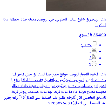
شقة للإيجار في شارع عباس الحلواني, حي الروضة, مدينة جدة, منطقة مكة
المكرمة
85,000
/
سنوي
§
177م²
5
3
1
شقة فاخرة للايجار الروضه موقع مميز جدا الشقه في مبنى فاخر فيه
خدمات نادي رياضي وصالون كبير ضيافة وغرفة حضانة اطفال تقع في
الدور الاول مساحتها 177م وتتكون من : مجلس غرفة طعام صالة
معيشه مطبخ غرفة خادمة ثلاث غرف نوم ثلاث حمامات يتوفر غرفة
للسائق لتفاصيل اكثر ((الرقم يظهر عند الضغط على اتصال)) ((الرقم يظهر
عند الضغط على اتصال)) 920007660