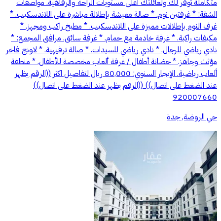
متكاملة توفر لك ولعائلتك أعلى مستويات الراحة والرفاهية. مواصفات
الشقة: * غرفتين نوم. * صالة معيشة بإطلالة مباشرة على اللاندسكيب. *
غرف النوم بإطلالات مميزة على اللاندسكيب. * مطبخ راكب ومجهز. *
مكيفات راكبة. * غرفة خادمة مع حمام. * غرفة سائق. مرافق المجمع: *
نادي رياضي للرجال. * نادي رياضي للسيدات. * صالة ترفيهية. * لاونج فاخر
مؤثث وجاهز. * حضانة أطفال / غرفة ألعاب مخصصة للأطفال. * منطقة
ألعاب رياضية. الإيجار السنوي: 80,000 ريال لتفاصيل اكثر ((الرقم يظهر
عند الضغط على اتصال)) ((الرقم يظهر عند الضغط على اتصال))
920007660
حي الروضة, جدة