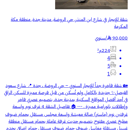
شقة للإيجار في شارع ابن المنذر, حي الروضة, مدينة جدة, منطقة مكة
المكرمة
90,000
/
سنوي
§
224م²
4
5
1
🏡 شقة فاخرة جداً للإيجار السنوي – حي الروضة ، جدة 📍 شارع سعود
الفيصل✨ جديدة بالكامل ولم تُسكن من قبل فرصة مميزة للسكن الراقي
في أحد أفضل المواقع السكنية بمدينة جدة، بتصميم عصري فاخر
وإطلالات بانورامية مميزة . --- 🏠 تفاصيل الشقة 4 غرف نوم واسعة
غرفتين نوم (ماستر) صالة معيشة واسعة مجلس مستقل بحمام ضيوف
مطبخ عصري مفتوح بتصميم حديث غرفة عاملة بحمام مستقل منطقة
غسيل مستقلة مغاسل ضيوف حمام ضيوف مستقل حمام إضافي يخدم