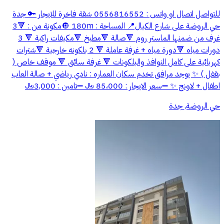
للتواصل اتصال او واتس : 0556816552 شقة فاخرة للايجار 🔑 جدة
حي الروضة على شارع الكيال📍 المساحة : 180m 🔘مكونة من : 🔻3
غرف من ضمنها الماستر روم 🔻صالة 🔻مطبخ 🔻مكيفات راكبة 🔻 3
دورات مياه 🔻دورة مياه + غرفة عاملة 🔻 2 بلكونه خارجية 🔻شترات
كهربائية على كامل النوافذ والبلكونات 🔻 غرفة سائق 🔻 موقف خاص (
بقفل ) ✨ يوجد مرافق تخدم سكان العماره : نادي رياضي + صالة العاب
اطفال + لاونج ✨ ➖سعر الايجار : 85،000 ﷼ ➖تامين : 3,000﷼
حي الروضة, جدة