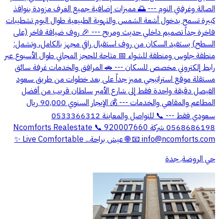
الصالة وغرفتي النوم --- 🌅 مميزات إضافية جميع الغرف مزودة بنوافذ
كبيرة تسمح بدخول أشعة الشمس والتهوية الطبيعية طوال اليوم تشطيبات
فاخرة جداً تصميم داخلي حديث ومريح --- 🎉 روف ضيافة فاخر (على
السطح) يستفيد السكان من روف استقبال راقي مجهز بالكامل، وتشمل:
منطقة جلوس ومنطقة للشواء 📅 متاحة للحجز المجاني طوال الأسبوع عبر
رابط إلكتروني مخصص للسكان --- 🚗 المرافق والخدمات غرفة سائق
مستقلة موقع استراتيجي مميز جداً على بعد خطوات من طريق سعود
الفيصل دقيقة واحدة فقط إلى شارع الأمير سلطان قريب من أفضل
المطاعم والمقاهي والخدمات --- 💰 الإيجار السنوي 90,000 ريال
سعودي فقط --- 📞 للتواصل والمعاينة 0533366312
0568686198 شركة Ncomforts Realestate 📞 920007660
info@ncomforts.com
📧
🌐 عيش براحة... Live Comfortable ✨
حي الروضة, جدة