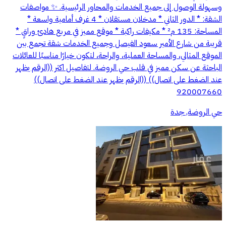
وسهولة الوصول إلى جميع الخدمات والمحاور الرئيسية. ✨ مواصفات
الشقة: * الدور الثاني * مدخلان مستقلان * 4 غرف أمامية واسعة *
المساحة: 135 م² * مكيفات راكبة * موقع مميز في مربع هادئ وراقٍ *
قريبة من شارع الأمير سعود الفيصل وجميع الخدمات شقة تجمع بين
الموقع المثالي، والمساحة العملية، والراحة، لتكون خيارًا مناسبًا للعائلات
الباحثة عن سكن مميز في قلب حي الروضة. لتفاصيل اكثر ((الرقم يظهر
عند الضغط على اتصال)) ((الرقم يظهر عند الضغط على اتصال))
920007660
حي الروضة, جدة