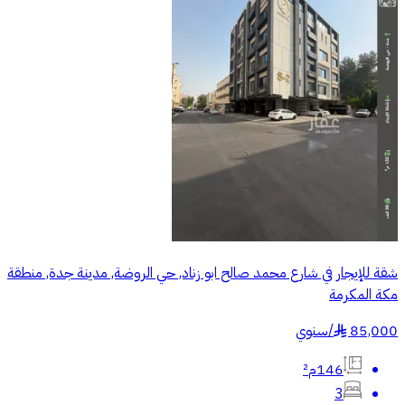
شقة للإيجار في شارع محمد صالح ابو زناد, حي الروضة, مدينة جدة, منطقة
مكة المكرمة
85,000
/
سنوي
§
146م²
3