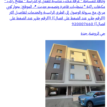
وأناقة للمساحة * غرفة مكتب مناسبة للعمل أو الدراسة * مطبخ راكب *
مكيفات راكبة * تشطيبات فاخرة وتصميم حديث 📍 الموقع: بجوار كوبي
مربع، مع سهولة الوصول إلى الطرق الرئيسية والخدمات لتفاصيل اكثر
((الرقم يظهر عند الضغط على اتصال)) ((الرقم يظهر عند الضغط على
اتصال)) 920007660
حي الروضة, جدة