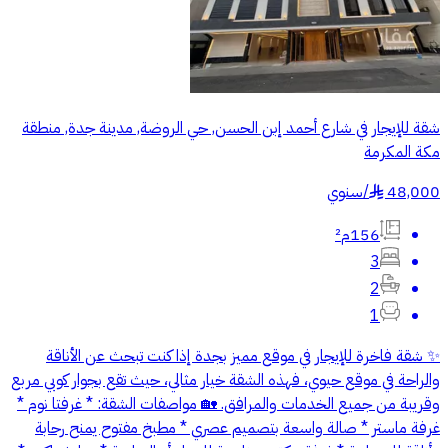
شقة للإيجار في شارع أحمد إبن الحسن, حي الروضة, مدينة جدة, منطقة
مكة المكرمة
48,000
/
سنوي
§
156م²
3
2
1
✨ شقة فاخرة للإيجار في موقع مميز بجدة إذا كنت تبحث عن الأناقة
والراحة في موقع حيوي، فهذه الشقة خيار مثالي، حيث تقع بجوار كوبي مربع
وقريبة من جميع الخدمات والمرافق. 🏡 مواصفات الشقة: * غرفتا نوم *
غرفة ماستر * صالة واسعة بتصميم عصري * مطبخ مفتوح يمنح رحابة