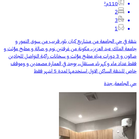
110م²
2
3
1
شقة في حي الجامعة من مشاريع كيان بلو، قريب من سوق التمور و
جامعة الملك عبد العزيز،، مكونة من غرفتين نوم و صالة و مطبخ مؤثث و
صالون و 3 دورات مياه مطبخ مؤثث و سخانات راكبة التواصل للجادين
فقط عداد ماء و كهرباء مستقل،، يوجد في العمارة مصعدين و وموقف
خاص للشقة الساكن الاول استخدمها لمدة 5 اشهر فقط
حي الجامعة, جدة