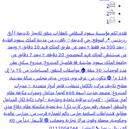
2
2
1
تقدم لكم مؤسسة سعود السقامي للعقارات شقق للايجار بالبديعة | أرفى
ريزيدنس 📍 الموقع: حي البديعة – بالقرب من مدينة الملك سعود الطبية
- يبعد 500 متر فقط ⭐ تبعد عن طريق الملك فهد 10 دقايق ⭐ وتبعد
عن مستشفى الملك فهد التخصصي 20 دقيقه. ⭐ تبعد 7 دقايق عن
جامعة الملك سعود بعليشة 📊 تفاصيل المشروع: مشروع سكني مفرز
عدد الوحدات: 30 شقة 🏠 مواصفات الشقق: المساحات: من 75 م² إلى
124 م² 🟢 تتكون من: غرف نوم، دورتين مياه، مجلس، صالة معيشة،
مطبخ تكييف مركب بالكامل تشطيب فاخر أدوار متعددة ✨ مميزات
المشروع: مصعد حديث (سعة 660 كجم) مداخل وممرات مكيفة نظام
أمني متكامل: - كاميرات مراقبة داخلية وخارجية - أبواب ذكية لكل المداخل
والشقق (بصمة، رقم سري، كارت ذكي) بنية تحتية مكتملة نظام دفاع مدني
مطابق لاشتراطات السلامة حارس دائم للعمارة قريب من: مدارس عالمية
وحكومية، محطة وقود، مراكز تجارية ومحلات 🟢 الأسعار: تبدأ من 40
الف ريال سنويا 📞 للتواصل: 0112004744