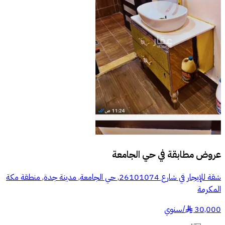
عروض مطابقة في
حي الجامعة
شقة للإيجار في شارع 26101074, حي الجامعة, مدينة جدة, منطقة مكة
المكرمة
30,000
/
سنوي
§