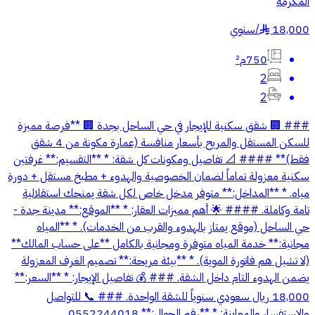
المكرمة
18,000
/
سنوي
§
750م²
2
2
### 🏢 شقق سكنية للإيجار في حي الساحل بجدة 🏢 **فرصة مميزة
للسكن المستقل والمريح بأسعار منافسة (عمارة مكونة من 4 شقق
فقط)** #### 📐 تفاصيل ومكونات كل شقة: * **التقسيم:** غرفتين
سكنية معزولة تماماً لضمان الخصوصية والهدوء + مطبخ مستقل + دورة
مياه. * **المداخل:** متوفر مدخل خاص لكل شقة يمنحك استقلالية
تامة وكاملة. #### 🌟 أهم مميزات العقار: * **الموقع:** مدينة جدة -
حي الساحل (موقع يمتاز بالهدوء والقرب من الخدمات). * **المياه
مجانية:** خدمة المياه متوفرة ومجانية بالكامل **على حساب المالك**
(لا تشيل هم فاتورة الموية). * **بيئة مريحة:** تصميم الغرف المعزولة
يضمن الهدوء التام داخل الشقة. ### 💰 تفاصيل الإيجار: * **السعر:**
18,000 ريال سعودي سنوياً للشقة الواحدة. ### 📞 للتواصل
والاستفسار والمعاينة: * **رقم الجوال:** 0552244018