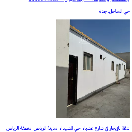
حي الساحل, جدة
شقة للإيجار في شارع عشباء, حي الشهداء, مدينة الرياض, منطقة الرياض