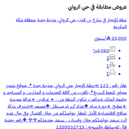
عروض مطابقة في
حي الروابي
شقة للإيجار في شارع بن لادن, حي الروابي, مدينة جدة, منطقة مكة
المكرمة
20,000
/
سنوي
§
4,080م²
2
1
1
عقار رقم : 122 📣شقة للإيجار بحي الروابي بمدينة جدة 📍بموقع متميز
مجاور للخط السريع📍بالقرب من كافة الخدمات و المدارس و المساجد و
جامعة الملك عبدالعزيز تتكون الشقة من : 🔹 غرفتين 🔹غرفة معيشة
🔹مطبخ 🔹دورة مياه 🔶عداد كهرباء مستقل 🔶مصعد 📣تتشرف شركة
منافع الاقتصادية الأولى للعقار بتواصلكم من خلال الاتصال وفي حال عدم
الرد نسعد بتواصلكم خلال واتساب .. نسعد بخدمتكم🌹🌹 🔶رقم رخصة
فال للوساطة والتسويق: 1200032715