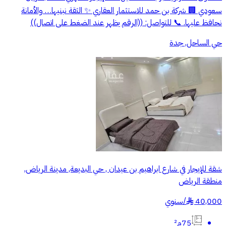
سعودي 🏢 شركة بن حمد للاستثمار العقاري ✨ الثقة نبنيها… والأمانة
نحافظ عليها. 📞 للتواصل: ((الرقم يظهر عند الضغط على اتصال))
حي الساحل, جدة
شقة للإيجار في شارع ابراهيم بن عيدان , حي البديعة, مدينة الرياض,
منطقة الرياض
40,000
/
سنوي
§
75م²