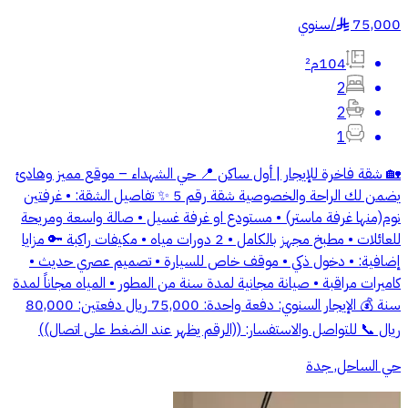
75,000
/
سنوي
§
104م²
2
2
1
🏡 شقة فاخرة للإيجار | أول ساكن 📍 حي الشهداء – موقع مميز وهادئ
يضمن لك الراحة والخصوصية شقة رقم 5 ✨ تفاصيل الشقة: • غرفتين
نوم(منها غرفة ماستر) • مستودع او غرفة غسيل • صالة واسعة ومريحة
للعائلات • مطبخ مجهز بالكامل • 2 دورات مياه • مكيفات راكبة 🔑 مزايا
إضافية: • دخول ذكي • موقف خاص للسيارة • تصميم عصري حديث •
كاميرات مراقبة • صيانة مجانية لمدة سنة من المطور • المياه مجاناً لمدة
سنة 💰 الإيجار السنوي: دفعة واحدة: 75,000 ريال دفعتين: 80,000
ريال 📞 للتواصل والاستفسار: ((الرقم يظهر عند الضغط على اتصال))
حي الساحل, جدة