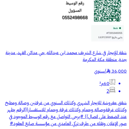
شقة للإيجار في شارع الشريف محمد ابن عبدالله, حي مدائن الفهد, مدينة
جدة, منطقة مكة المكرمة
36,000
/
سنوي
§
60م²
2
شقق مفروشة للايجار الشهري وكذلك السنوي من غرفتين وصالة ومطبخ
وكذلك غرفةوصاله وحمام وكذلك غرفة وحمام للاستفسار((الرقم يظهر
عند الضغط على اتصال)) #يرجى التواصل مع رقم الوسيط الموجود في
صور الإعلان وتقله من طرف تركي الغامدي من مؤسسة صانع العقود#