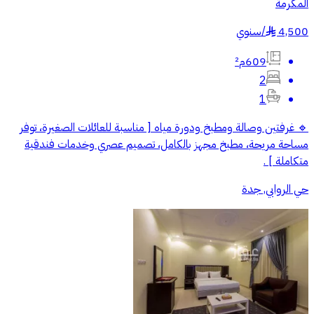
المكرمة
4,500
/
سنوي
§
609م²
2
1
🔹 غرفتين وصالة ومطبخ ودورة مياه [ مناسبة للعائلات الصغيرة، توفر
مساحة مريحة، مطبخ مجهز بالكامل، تصميم عصري وخدمات فندقية
متكاملة ] .
حي الروابي, جدة