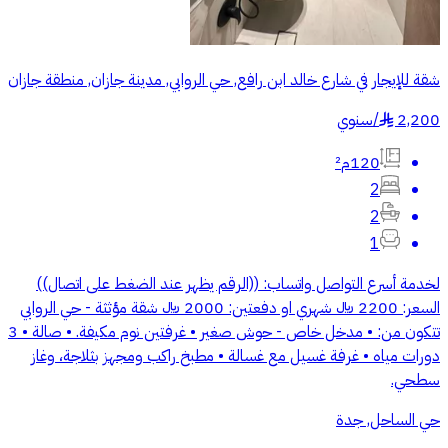
شقة للإيجار في شارع خالد ابن رافع, حي الروابي, مدينة جازان, منطقة جازان
2,200
/
سنوي
§
120م²
2
2
1
لخدمة أسرع التواصل واتساب: ((الرقم يظهر عند الضغط على اتصال))
السعر: 2200 ﷼ شهري او دفعتين: 2000 ﷼ شقة مؤثثة - حي الروابي
تتكون من: • مدخل خاص - حوش صغير • غرفتين نوم مكيفة. • صالة • 3
دورات مياه • غرفة غسيل مع غسالة • مطبخ راكب ومجهز بثلاجة، وغاز
سطحي.
حي الساحل, جدة