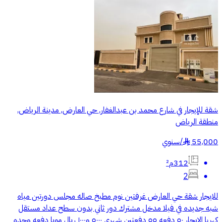
شقة للإيجار في شارع محمد بن عبدالغفار, حي العارض, مدينة الرياض,
منطقة الرياض
55,000
/
سنوي
§
312م²
2
للايجار شقة حي العارض غرفتين نوم مطبخ صاله مجلس دورتين مياه
شبه جديده في فيلا مدخل مشترك دور ثاني بدون سطح عداد مستقل
كهربا الايجار ٥٠ دفعه ٥٥ دفعتين شهري ٥٠٠٠ و١٠٠٠ ريال مويا دفعه وحده