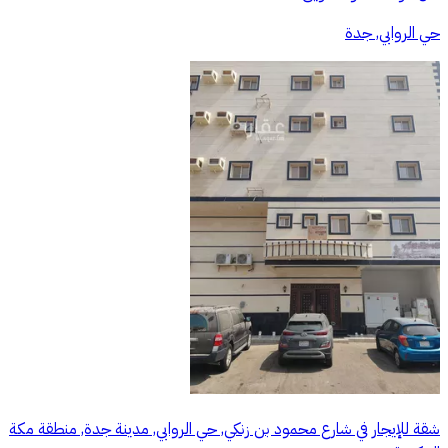
حي الروابي, جدة
شقة للإيجار في شارع محمود بن زنكي, حي الروابي, مدينة جدة, منطقة مكة