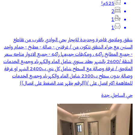
525م²
2
1
1
شقق وملاحق فاخرة وجديدة للايجار بحي البوادي بالقرب من تقاطع
الستين مع حراء الشقق تتكون من / غرفتين - صالة - مطبخ - حمام واحد
- جميع المطابخ راكبه ، ومكيفات جميعها راكبه - جميع الادوار متاحه سعر
الشقة /2600 بالشهر بعقد سنوي شامل الماء والكهرباء وجميع الخدمات
الملاحق / غرفة وصالة مع السطح شامل كل شي ب2400 الشهر او غرفة
وصالة بدون سطح ب2300 شامل الماء والكهرباء وجميع الخدمات
للمفاهمة اكثر اتصل على /((الرقم يظهر عند الضغط على اتصال))
حي الساحل, جدة