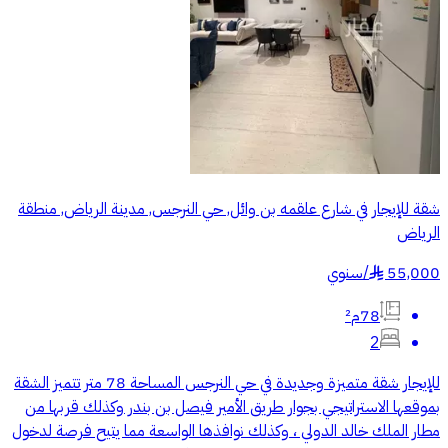
شقة للإيجار في شارع علقمه بن وائل, حي النرجس, مدينة الرياض, منطقة
الرياض
55,000
/
سنوي
§
78م²
2
للإيجار شقة متميزة وجديدة في حي النرجس المساحة 78 متر تتميز الشقة
بموقعها الاستراتيجي بجوار طريق الأمير فيصل بن بندر وكذلك قربها من
مطار الملك خالد الدولي ، وكذلك نوافذها الواسعة مما يتيح فرصة لدخول