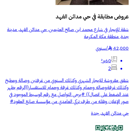
عروض مطابقة في
حي مدائن الفهد
شقة للإيجار في شارع محمد ابن صالح العثيمين, حي مدائن الفهد, مدينة
جدة, منطقة مكة المكرمة
42,000
/
سنوي
§
60م²
2
شقق مفروشة للايجار الشهري وكذلك السنوي من غرفتين وصالة ومطبخ
وكذلك غرفةوصاله وحمام وكذلك غرفة وحمام للاستفسار((الرقم يظهر
عند الضغط على اتصال)) #يرجى التواصل مع رقم الوسيط الموجود في
صور الإعلان وتقله من طرف تركي الغامدي من مؤسسة صانع العقود#
حي مدائن الفهد, جدة