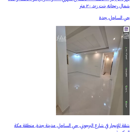
شمال ريحانه بنت زيد ٢٠٠ متر
حي الساحل, جدة
شقة للإيجار في شارع البرجوني, حي الساحل, مدينة جدة, منطقة مكة