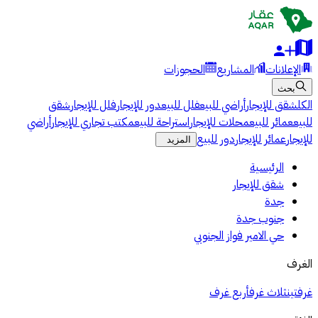
الإعلانات
المشاريع
الحجوزات
بحث
الكل
شقق للإيجار
أراضي للبيع
فلل للبيع
دور للإيجار
فلل للإيجار
شقق
للبيع
عمائر للبيع
محلات للإيجار
استراحة للبيع
مكتب تجاري للإيجار
أراضي
للإيجار
عمائر للإيجار
دور للبيع
المزيد
الرئيسية
شقق للإيجار
جدة
جنوب جدة
حي الامير فواز الجنوبي
الغرف
غرفتين
ثلاث غرف
أربع غرف