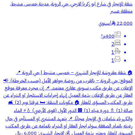
شقة للإيجار في شارع ابو زكريا الازجي, حي الرونة, مدينة خميس مشيط,
منطقة عسير
22,000
/
سنوي
§
400م²
2
1
1
🏠 شقة مفروشة للإيجار الشهري – خميس مشيط | حي الرونة 📍
الموقع: حي الرونة – بالقرب من روضة جواهر الأمل (حسب الخريطة). 📢
الإعلان عن طريق مكتب تسويق عقاري معتمد. 📌 إن مجرد معرفة موقع
العقار عن طريق الإعلان بذمة العميل إنهاء إجراءات الاستئجار او الشراء عن
طريق المكتب المسوّق للعقار 🏠 مكونات الشقة: 🛏️ غرفتا نوم (2) 🛋️
صالة (1) 🚿 دورة مياه (1) 🏢 الدور الأول (فوق الأرضي) 💧⚡ الماء
والكهرباء شاملان في الإيجار مجانًا. 📌 يتعهد المشتري او المستأجر في حال
رغبته باتمام الصفقة سواء ايجار العقار او الشراء باتمامه عن طريق المكتب
المسوق للعقار ويعتبر بذمة العميل. 💰 الإيجار الشهري: 6,000 ريال