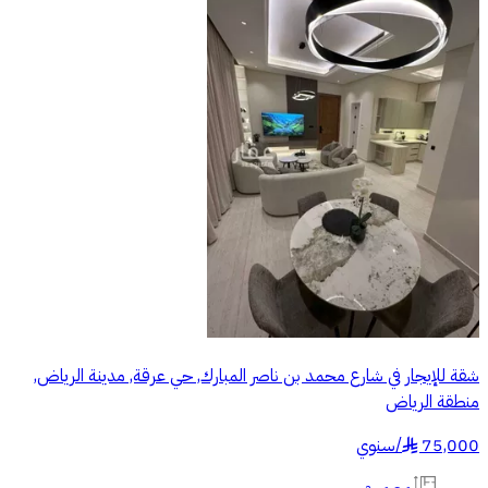
شقة للإيجار في شارع محمد بن ناصر المبارك, حي عرقة, مدينة الرياض,
منطقة الرياض
75,000
/
سنوي
§