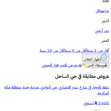
الفئة
عزاب
عوائل
الدور
دور أرضي
العمر
أقل من 2 سنة
أقل من 5 سنة
أقل من 10 سنة
إظهار الفلاتر
تقييم
حي الامير فواز الجنوبي
وسطاء الحي
عروض مطابقة في
حي الساحل
شقة للإيجار في شارع بشير الانصاري, حي البوادي, مدينة جدة, منطقة مكة
المكرمة
2,600
/
سنوي
§