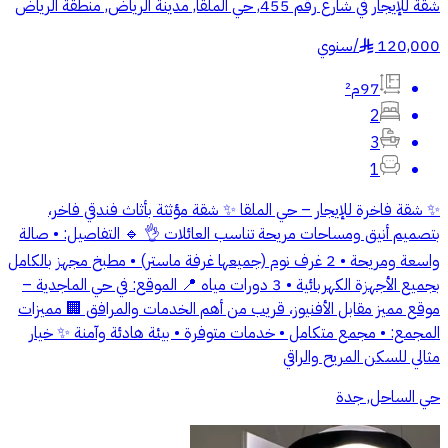
شقة للإيجار في شارع رقم 455, حي الملقا, مدينة الرياض, منطقة الرياض
120,000
/
سنوي
§
97م²
2
3
1
✨ شقة فاخرة للإيجار – حي الملقا ✨ شقة مؤثثة بأثاث فندقي فاخر،
بتصميم أنيق ومساحات مريحة تناسب العائلات 👌 🔹 التفاصيل: • صالة
واسعة ومريحة • 2 غرف نوم (جميعها غرفة ماستر) • مطبخ مجهز بالكامل
بجميع الأجهزة الكهربائية • 3 دورات مياه 📍 الموقع: في حي الماجدية –
موقع مميز مقابل الأفنيوز، قريب من أهم الخدمات والمرافق 🏢 مميزات
المجمع: • مجمع متكامل • خدمات متوفرة • بيئة هادئة وآمنة ✨ خيار
مثالي للسكن المريح والراقي
حي الساحل, جدة