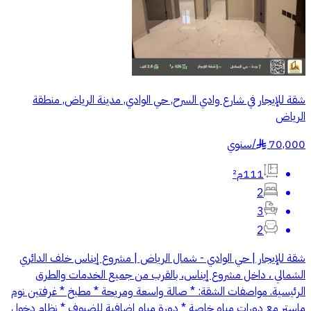
شقة للإيجار في شارع وادي السرح, حي الوادي, مدينة الرياض, منطقة
الرياض
70,000
/
سنوي
§
111م²
2
3
2
شقة للإيجار | حي الوادي - شمال الرياض | مشروع إيناس خلف الدائري
الشمالي ، داخل مشروع إيناس، بالقرب من جميع الخدمات والطرق
الرئيسية. مواصفات الشقة: * صالة واسعة ومريحة * مطبخ * غرفتين نوم
ماستر مع دورات مياه خاصة * دورة مياه إضافية للضيوف * نظام دخول