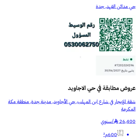
حي مدائن الفهد, جدة
عروض مطابقة في
حي الاجاويد
شقة للإيجار في شارع ابن المهلب, حي الأجاويد, مدينة جدة, منطقة مكة
المكرمة
26,400
/
سنوي
§
600م²