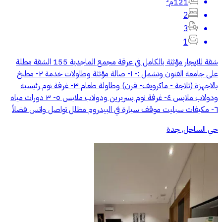
121م²
2
3
1
شقة للايجار مؤثثة بالكامل في عرقة مجمع الماجدية 155 الشقة مطلة
على جامعة الفنون وتشمل :- ١- صالة مؤثثة وطاولات خدمة ٢- مطبخ
بالاجهزة (ثلاجة - ماكرويف- فرن) وطاولة طعام ٣- غرفة نوم رئيسية
ودولاب ملابس ٤- غرفة نوم بسريرين ودولاب ملابس ٥- ٣ دورات مياه
٦- مكيفات سبليت موقف سيارة في البيدروم مظلل تواصل واتس فضلاً
حي الساحل, جدة