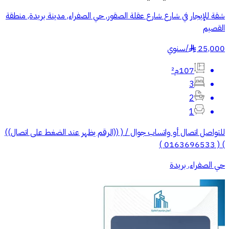
شقة للإيجار في شارع شارع عقلة الصقور, حي الصفراء, مدينة بريدة, منطقة
القصيم
25,000
/
سنوي
§
107م²
3
2
1
للتواصل اتصال أو واتساب جوال / ( ((الرقم يظهر عند الضغط على اتصال))
) ( 0163696533 )
حي الصفراء, بريدة