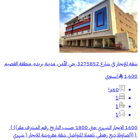
شقة للإيجار في شارع 3275852, حي الأمن, مدينة بريده, منطقة القصيم
1,600
/
سنوي
§
60م²
1
1
1
1600 الايجار الشهري حتى 1800 حسب التاريخ رقم المشرف ‭ ( ((رقم
المعلن يظهر عند التواصل)) ) ‬ للتواصل شقة مفروشة للايجار ( شهري