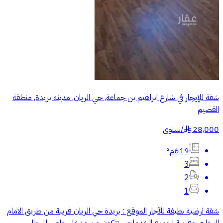
شقة للإيجار في شارع ابراهيم بن جماعة, حي الريان, مدينة بريدة, منطقة
القصيم
28,000
/
سنوي
§
619م²
3
2
1
شقة ارضية نظيفة للآجار الموقع : بريدة حي الريان قريبة من طريق الامام
البخاري وقريبة لجميع الخدمات .. تتكون من مدخل خاص للرجال