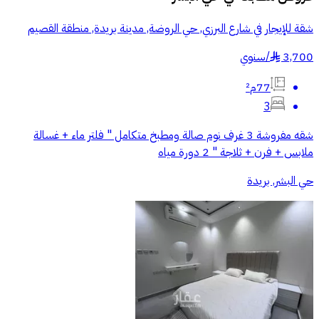
شقة للإيجار في شارع البرزي, حي الروضة, مدينة بريدة, منطقة القصيم
3,700
/
سنوي
§
77م²
3
شقه مفروشة 3 غرف نوم صالة ومطبخ متكامل " فلتر ماء + غسالة
ملابس + فرن + ثلاجة " 2 دورة مياه
حي البشر, بريدة