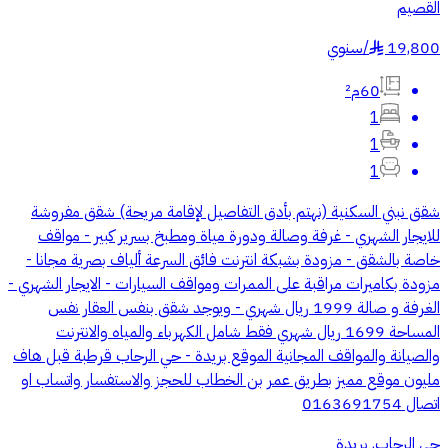
القصيم
19,800
/
سنوي
§
60م²
1
1
1
شقق نبني السكنية (نهتم بأدق التفاصيل لإقامة مريحة) شقق مفروشة
للايجار الشهري - غرفة وصالة ودورة مياة ومطبخ بسرير كبير - مواقف
خاصة بالشقق - مزودة بشبكة انترنت فائق السرعة ألياف بصرية مجانا -
مزودة بكاميرات مراقبة على الممرات ومواقف السيارات - الايجار الشهري -
الغرفة و صالة 1999 ريال شهري - ويوجد شقق بنفس العقار نفس
المساحة 1699 ريال شهري فقط شامل الكهرباء والمياه والانترنت
والصيانة والمواقف المجانية الموقع بريدة - حي الرحاب قرطبة قبل هاف
مليون موقع مميز بطريق عمر بن الخطاب للحجز والاستفسار واتساب او
اتصال 0163691754
حي الرحاب, بريدة