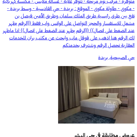
متوفرة - مراتب نوم مريحة - تتوفر غلاية - غسالة ملابس - مكنسة كهربائية
- مكوى - طاولة مكوى - الموقع : بريدة - حي القادسية - وسط بريدة -
تقع بين طرق رئيسية طريق الملك سلمان وطريق الأمين فيصل بن
مشعل للاستفسار والحجز التواصل على الواتس واب فقط ((الرقم يظهر
عند الضغط على اتصال)) ((الرقم يظهر عند الضغط على اتصال)) اذا ماظهر
لك الرقم هنا اذهب على قوقل ماب وابحث عن مكتب بران للخدمات
العقارية تحصل الرقم ونتشرف بخدمتكم
حي الصبيحية, بريدة
عروض مطابقة في
حي البشر