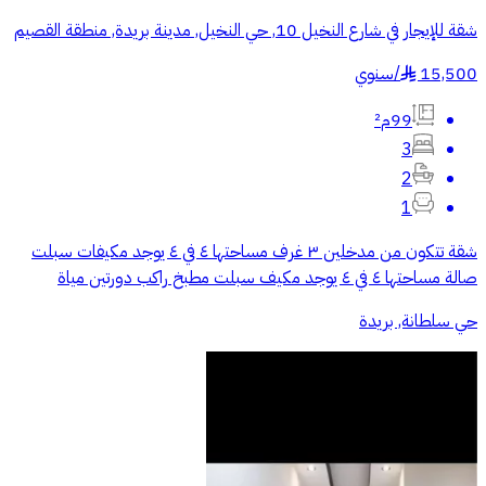
شقة للإيجار في شارع النخيل 10, حي النخيل, مدينة بريدة, منطقة القصيم
15,500
/
سنوي
§
99م²
3
2
1
شقة تتكون من مدخلين ٣ غرف مساحتها ٤ في ٤ يوجد مكيفات سبلت
صالة مساحتها ٤ في ٤ يوجد مكيف سبلت مطبخ راكب دورتين مياة
حي سلطانة, بريدة