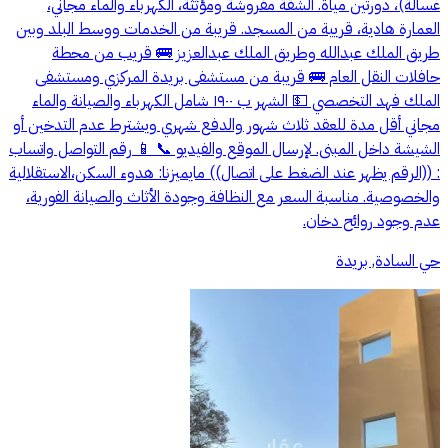
غسالة)، دورتين مياة. الشقة مفروشة ومؤثثة، الكهرباء والماء مجاني،
العمارة هادية، قريية من المسجد. قريبة من الخدمات ووسط البلد وبين
طريق الملك عبدالله وطريق الملك عبدالعزيز 🚌 قريب من محطة
حافلات النقل العام 🚌 قريبة من مستشفى بريدة المركزي ومستشفى
الملك فهد التخصصي 💵 الشهر ب ١٩٠٠ شامل الكهرباء والصيانة والماء
مجاني أقل مدة للعقد ثلاث شهور والدفع شهري ويشترط عدم التدخين أو
الشيشة داخل المبنى. لإرسال الموقع والفيديو 📞 📱 رقم التواصل واتساب
: ((الرقم يظهر عند الضغط على اتصال)) مايميزنا: هدوء السكن،الاستقلالية
والخصوصية. مناسبة السعر مع النظافة وجودة الأثاث والصيانة الفورية،
عدم وجود روائح دخان.
حي السادة, بريدة