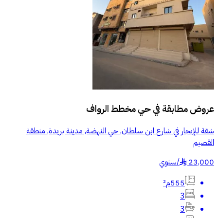
عروض مطابقة في
حي مخطط الرواف
شقة للإيجار في شارع ابن سلطان, حي النهضة, مدينة بريدة, منطقة
القصيم
23,000
/
سنوي
§
555م²
3
3