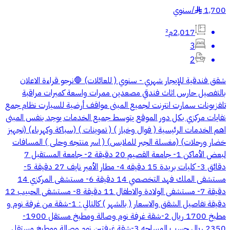
1,700
/
سنوي
§
2,017م²
3
2
شقق فندقية للإيجار شهري - سنوي ( للعائلات) 🛑نرجو قراءة الاعلان
بالتفصيل حارس اثاث فندقي مصعدين ممرات واسعة كميرات مراقبة
تلفزيونات سمارت انترنت لجميع المبنى مواقف أرضية للسيارت نظام جمع
نفايات مركزي بكل دور الموقع يتوسط جميع الخدمات يوجد بنفس المبنى
اهم الخدمات الرئيسية ( فوال وخباز ) ( تموينات ) (سباكة وكهرباء) (تجهيز
خضار ورحلات) (مغسلة الجبر للملابس) ( اسر منتجه وحلى ) المسافات
لبعض الأماكن 1- جامعة القصيم 20 دقيقة 2- جامعة المستقبل 7
دقائق 3- كليات بريدة 15 دقيقه 4- مطار الأمير نايف 27 دقيقة 5-
مستشفى الملك فهد التخصصي 14 دقيقة 6- مستشفى المركزي 14
دقيقة 7- مستشفى الولادة والاطفال 11 دقيقة 8- مستشفى الحبيب 12
دقيقة تفاصيل الشقق والاسعار ( بالشهر ) كالتالي : 1-شقة من غرفة نوم و
مطبخ 1700 ريال 2-شقة غرفة نوم وصالة ومطبخ مستقل 1900-
2350 ريال حسب المساحه 3-شقة غرفتين نوم وصالة ومطبخ مستقل