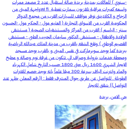
-سنوي ) للعائلات بمدينة بريدة ‎صالة استقبال ‎عدد 2 مصعد ‎ممرات
واسعه ‎كميرات مراقبة ‎تلفزيون سمارت ‎تغطية wi fi ‎واجهة المبنى من
الزجاج و الكلادينق ‎توفر مواقف للسيارات ‎القرب من مجمع الدوائر
الحكومية ‎القرب من الاسواق التجارية ( العثيم مول - الحكير مول -الحسون
سنتر - الباسم ) ‎القرب من المراكز والمستشفيات الصحية ( مستشفى
الولادة والاطفال - مستشفى الدكتور سليمان الحبيب الطبي - مستشفى
القصيم الوطني ) ‎وتقع الشقه بالقرب من مدينة الملك عبدالله الرياضية
ببريدة ‎كما يوجد سوبرماركت في نفس المبنى و بالقرب يوجد مسجد
ومحطة خدمات بترولية وصراف الي. ‎تتكون من غرفة نوم وصالة و مطبخ
الايجار الشهري 1600 ريال حتى 1800 حسب التاريخ‎‎ ‎شامل الكهرباء
والماء وانترنت الياف بسرعة 300 ميقا ‎علماً بانه يوجد خصم للفترات
الطويلة . ‎للتواصل عن طريق جوال المشرف فقط : ((رقم المعلن يظهر عند
التواصل)) ‎شقق للايجار
حي الامن, بريدة