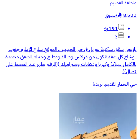
منطقة القصيم
8,500
/
سنوي
§
191م²
3
للإيجار شقق سكنية عوايل في حي الخبيب ،، الموقع شارع الإمارة جنوب
الوشاح كل شقة تتكون من غرفتين وصالة ومطبخ وحمام الشقق مجددة
بالكامل سباكة وكهربا ودهانات وسيراميك ((الرقم يظهر عند الضغط على
اتصال))
حي المطار القديم, بريدة