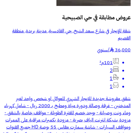
عروض مطابقة في
حي الصبيحية
شقة للإيجار في شارع سعد الشيخ, حي القادسية, مدينة بريدة, منطقة
القصيم
36,000
/
سنوي
§
101م²
2
1
1
شقق مفروشة جديدة للايجار الشهري للعوائل او شخص واحد لغير
المدخنين - غرفة وصالة ودورة مياة ومطبخ بـ 2000 ريال - شامل كهرباء
وماء ونت وصيانة - يوجد خصم للفترة الطويلة - مواقف خاصة بالشقق -
مزودة بشبكة انترنت الياف بصرية - مزودة بكميرات مراقبة على الممرات
ومواقف السيارات - شاشة سمارت مقاس 55 بوصة HD جميع القنوات