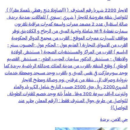
للتواصل شقه مفروشة للايجار ( شهري -سنوي ) للعائلات بمدينة بريدة .
‎صالة استقبال ‎عدد 2 مصعد ‎ممرات واسعه ‎كميرات مراقبة ‎تلفزيون
سمارت ‎تغطية wi fi شاملة ‎واجهة المبنى من الزجاج و الكلادينق ‎توفر
مواقف للسيارت ‎مميزات الموقع : ‎القرب من مجمع الدوائر الحكومية
‎القرب من الاسواق التجارية ( العثيم مول - الحكير مول -الحسون سنتر -
الباسم ) ‎القرب من المراكز والمستشفيات الصحية ( مستشفى الولادة
والاطفال - مستشفى الدكتور سليمان الحبيب الطبي - مستشفى القصيم
الوطني ) ‎وتقع الشقه بالقرب من مدينة الملك عبدالله الرياضية ببريدة ‎كما
يوجد سوبرماركت في نفس المبنى و بالقرب يوجد مسجد ومحطة خدمات
بترولية وصراف الي . ‎شقة من غرفتين نوم وصالة ومطبخ الايجار
الشهري2200 ريال حتى 2500 حسب التاريخ ‎شامل الكهرباء والماء
وانترنت الياف بسرعة 300 ميقا . ‎علماً بانه يوجد خصم للفترات الطويلة .
‎للتواصل عن طريق جوال المشرف فقط : ((رقم المعلن يظهر عند
التواصل))
حي الامن, بريدة