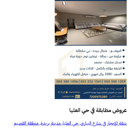
عروض مطابقة في
حي العليا
شقة للإيجار في شارع البيارق, حي العليا, مدينة بريدة, منطقة القصيم