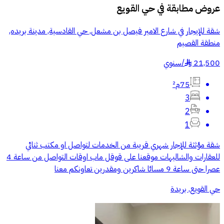
عروض مطابقة في
حي القويع
شقة للإيجار في شارع الامير فيصل بن مشعل, حي القادسية, مدينة بريده,
منطقة القصيم
21,500
/
سنوي
§
75م²
3
2
1
شقة مؤثثة للإجار شهري قريبة من الخدمات لتواصل او مكتب ثنائي
للعقارات والشاليهات موقعنا على قوقل ماب اوقات التواصل من ساعة 4
عصرا حتى ساعة 9 مسائا شاكرين ومقدرين تعاونكم معنا
حي القويع, بريدة