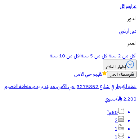
عزاب
عوائل
الدور
دور أرضي
العمر
أقل من 2 سنة
أقل من 5 سنة
أقل من 10 سنة
إظهار الفلاتر
تقييم
حي الامن
وسطاء الحي
شقة للإيجار في شارع 3275852, حي الأمن, مدينة بريده, منطقة القصيم
2,200
/
سنوي
§
80م²
2
1
1