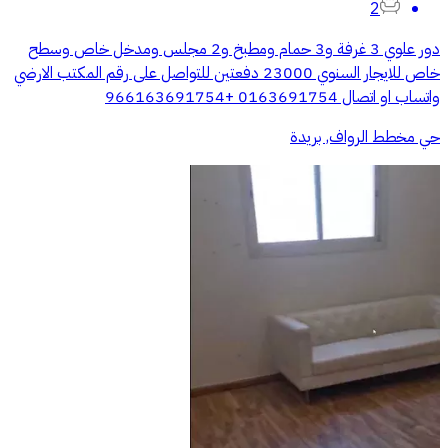
2
دور علوي 3 غرفة و3 حمام ومطبخ و2 مجلس ومدخل خاص وسطح
خاص للايجار السنوي 23000 دفعتين للتواصل على رقم المكتب الارضي
واتساب او اتصال 0163691754 +966163691754
حي مخطط الرواف, بريدة