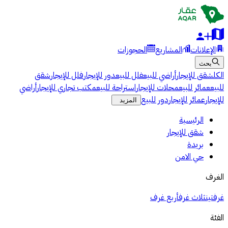
الإعلانات
المشاريع
الحجوزات
بحث
الكل
شقق للإيجار
أراضي للبيع
فلل للبيع
دور للإيجار
فلل للإيجار
شقق
للبيع
عمائر للبيع
محلات للإيجار
استراحة للبيع
مكتب تجاري للإيجار
أراضي
للإيجار
عمائر للإيجار
دور للبيع
المزيد
الرئيسية
شقق للإيجار
بريدة
حي الامن
الغرف
غرفتين
ثلاث غرف
أربع غرف
الفئة