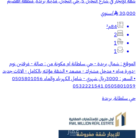
شقة للإيجار في شارع النخيل 5, حي النخيل, مدينة بريدة, منطقة القصيم
30,000
/
سنوي
§
84م²
2
1
1
الموقع : شمال بريدة - حي سلطانة ام مكونة من : صالة - غرفتين نوم
-دورة مياه • مدخل مشترك - مصعد • الشقة مؤثثه بالكامل - الاثاث جديد
• السعر : 3000ريال شهري - شامل الكهرباء والماء 0505801056
0505801059 0532221541
حي سلطانة, بريدة