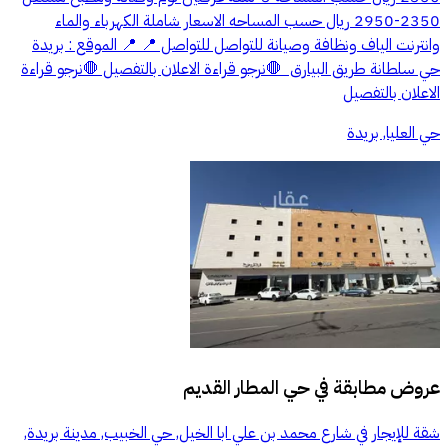
2350-2950 ريال حسب المساحه الاسعار شاملة الكهرباء والماء
وانترنت الياف ونظافة وصيانة للتواصل للتواصل 📍 📍 الموقع : بريدة
حي سلطانة طريق البيارق ‬ 🛑نرجو قراءة الاعلان بالتفصيل ‬🛑نرجو قراءة
الاعلان بالتفصيل
حي العليا, بريدة
عروض مطابقة في
حي المطار القديم
شقة للإيجار في شارع محمد بن علي ابا الخيل, حي الخبيب, مدينة بريدة,