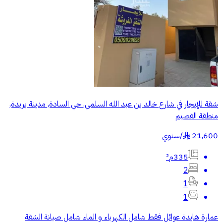
شقة للإيجار في شارع خالد بن عبد الله السلمي, حي السادة, مدينة بريدة,
منطقة القصيم
21,600
/
سنوي
§
335م²
2
1
1
عمارة هايدة عوائل فقط شامل الكهرباء و الماء شامل صيانة الشقة