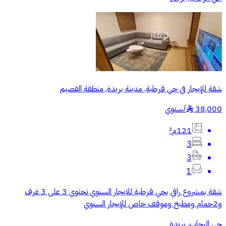
شقة للإيجار في حي قرطبة, مدينة بريدة, منطقة القصيم
38,000
/
سنوي
§
121م²
3
3
1
شقة بمشروع راقي بحي قرطبة للايجار السنوي تحتوي 3 على 3 غرف
و2حمام ومطبخ وموقف خاص للإيجار السنوي
حي الرحاب, بريدة