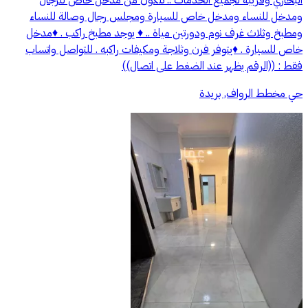
ومدخل للنساء ومدخل خاص للسيارة ومجلس رجال وصالة للنساء
ومطبخ وثلاث غرف نوم ودورتين مياة .. ♦️ يوجد مطبخ راكب . ♦️مدخل
خاص للسيارة . ♦️يتوفر فرن وثلاجة ومكيفات راكبه . للتواصل واتساب
فقط : ((الرقم يظهر عند الضغط على اتصال))
حي مخطط الرواف, بريدة