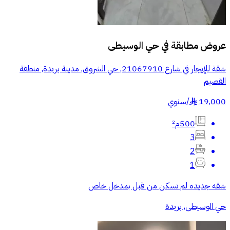
عروض مطابقة في
حي الوسيطى
شقة للإيجار في شارع 21067910, حي الشروق, مدينة بريدة, منطقة
القصيم
19,000
/
سنوي
§
500م²
3
2
1
شقه جديده لم تسكن من قبل بمدخل خاص
حي الوسيطى, بريدة