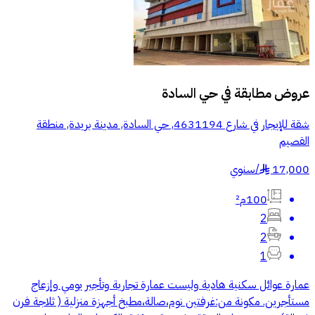
عروض مطابقة في
حي السادة
شقة للإيجار في شارع 4631194, حي السادة, مدينة بريدة, منطقة
القصيم
17,000
/
سنوي
§
100م²
2
2
1
عمارة عوائل سكنية هادية وليست عمارة تجارية وتأجير يومي وإزعاج
مستأجرين. مكونة من:غرفتين نوم،صالة،مطبخ أجهزة منزلية ( ثلاجة فرن