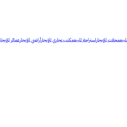
لبيع
محلات للإيجار
استراحة للبيع
مكتب تجاري للإيجار
أراضي للإيجار
عمائر للإيجار