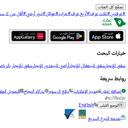
تصفّح كل الفئات
#
غرفتين
#
ثلاث غرف
#
أربع غرف
#
عزاب
#
عوائل
#
دور أرضي
#
أقل من 2 سنة
خيارات البحث
شقق للإيجار
شقق للبيع
فلل للإيجار
أراضي للبيع
دور للإيجار
شقق للإيجار بالرياض
روابط سريعة
إضافة إعلان
تمييز الإعلانات
دفع الرسوم
شركاء النجاح
التمويل العق
English
الوضع الليلي
خدمة التبرع السريع