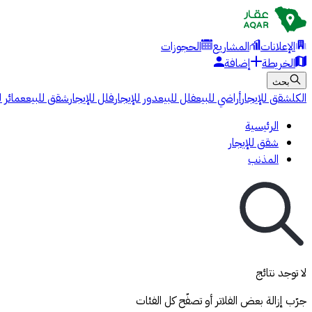
الإعلانات
المشاريع
الحجوزات
الخريطة
إضافة
بحث
الكل
شقق للإيجار
أراضي للبيع
فلل للبيع
دور للإيجار
فلل للإيجار
شقق للبيع
عمائر ل
الرئيسية
شقق للإيجار
المذنب
لا توجد نتائج
جرّب إزالة بعض الفلاتر أو تصفّح كل الفئات