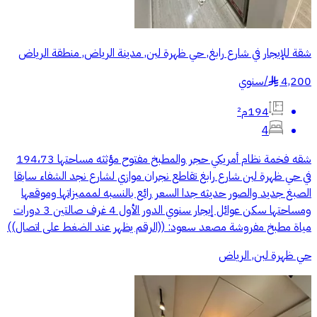
شقة للإيجار في شارع رابغ, حي ظهرة لبن, مدينة الرياض, منطقة الرياض
4,200
/
سنوي
§
194م²
4
شقه فخمة نظام أمريكي حجر والمطبخ مفتوح مؤثثه مساحتها 194،73
في حي ظهرة لبن شارع رابغ تقاطع نجران موازي لشارع نجد الشفاء سابقا
الصبغ جديد والصور حديثه جدا السعر رائع بالنسبه لممميزاتها وموقعها
ومساحتها سكن عوائل إيجار سنوي الدور الأول 4 غرف صالتين 3 دورات
مياة مطبخ مفروشة مصعد سعود: ((الرقم يظهر عند الضغط على اتصال))
حي ظهرة لبن, الرياض