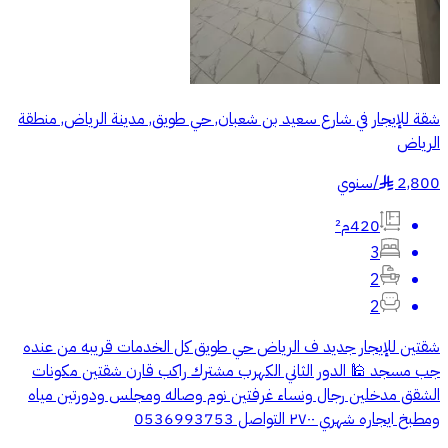
شقة للإيجار في شارع سعيد بن شعبان, حي طويق, مدينة الرياض, منطقة
الرياض
2,800
/
سنوي
§
420م²
3
2
2
شقتين للإيجار جديد ف الرياض حي طويق كل الخدمات قريبه من عنده
جب مسجد 🕌 الدور الثاني الكهرب مشترك راكب قارن شقتين مكونات
الشقق مدخلين رجال ونساء غرفتين نوم وصاله ومجلس ودورتين مياه
ومطبخ ايجاره شهري ٢٧٠٠ التواصل 0536993753