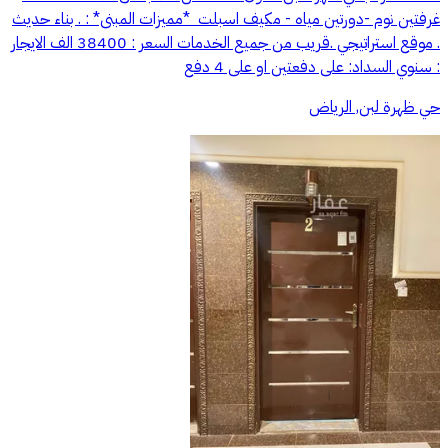
⁠غرفتين نوم -دورتين مياه - ⁠مكيف اسبلت ⁠ *مميزات المبنى* : . بناء حديث
. موقع استراتيجي .قريب من جميع الخدمات السعر : 38400 الف الايجار
: سنوي السداد: على دفعتين او على 4 دفع
حي ظهرة لبن, الرياض