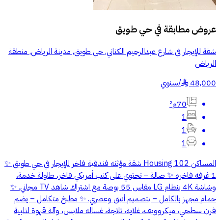
عروض مطابقة في
حي طويق
شقة للإيجار في شارع عبدالرحيم الكناني, حي طويق, مدينة الرياض, منطقة
الرياض
48,000
/
سنوي
§
70م²
1
1
1
المساكن Housing 102 شقة مؤثثه فندقية فاخر للإيجار في حي طويق ✨
1 غرفه فاخره ✨ صالة – تحتوي على كنب أمريكي فاخر، طاولة خدمة،
وشاشة 4K بنظام LG مقاس 55 بوصة مع اشتراك شاهد TV مجاني. ✨
حمام مجهز بالكامل – بتصميم أنيق وعصري. ✨ مطبخ متكامل – يضم
فرن سطحي، ميكروويف، غلاية، ثلاجة، غساله ملابس، وآلة قهوة لتلبية