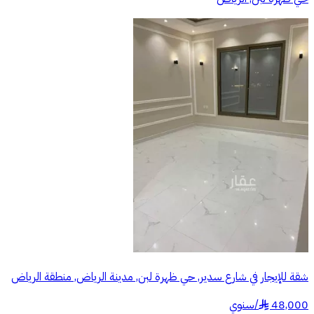
شقة للإيجار في شارع سدير, حي ظهرة لبن, مدينة الرياض, منطقة الرياض
48,000
/
سنوي
§