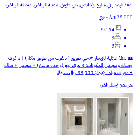
شقة للإيجار في شارع الإخلاص, حي طويق, مدينة الرياض, منطقة الرياض
38,000
/
سنوي
§
134م²
3
3
🏡 شقة عائلية للإيجار 📌حي طويق ( بالقرب من طويق مكة ) | 3 غرف
وصالة ومجلس المكونات: 3 غرف نوم (واحدة ماستر) + مجلس + صالة
+ دورات مياه. الإيجار: 38,000 ريال سنويًّا.
حي طويق, الرياض