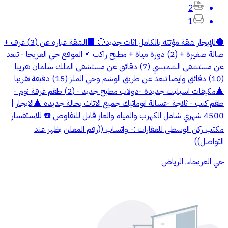
2
1
🔴للإيجار شقة مؤثثه بالكامل اثاث جديد🔴 🏢الشقة عبارة عن (3) غرف +
صالة صغيرة + (2) دورة مياة + مطبخ راكب 📌الموقع حي العريجا - تبعد
عن مستشفى الشميسي (7) دقائق عن مستشفى الملك سلمان تقريبا
(10) دقائق وايضا تبعد عن طريق الوشم وحي الملز (15) دقيقة تقريبا
🔺مكيفات اسبليت جديدة -دولاب مطبخ جديد - (2) طقم غرفة نوم -
طقم كنب - ثلاجة -غسالة اتوماتيك جميع الاثاث بحالة جديدة 🔺الايجار |
4500 شهري شامل الكهرب والمياه والغاز قابل للتفاوض ☎️ للاستفسار
مكتب ركن الوسطى للعقارات :- واتساب ((رقم المعلن يظهر عند
التواصل))
حي العريجاء, الرياض