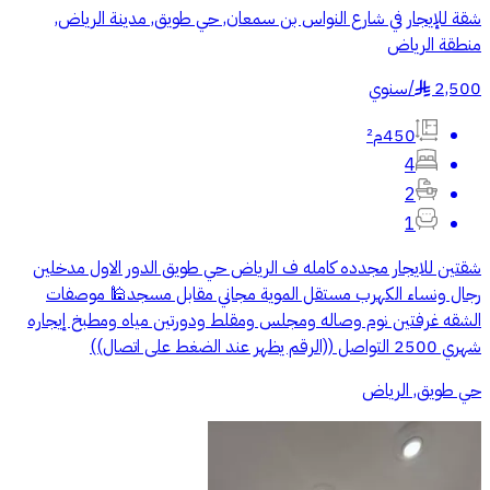
شقة للإيجار في شارع النواس بن سمعان, حي طويق, مدينة الرياض,
منطقة الرياض
2,500
/
سنوي
§
450م²
4
2
1
شقتين للايجار مجدده كامله ف الرياض حي طويق الدور الاول مدخلين
رجال ونساء الكهرب مستقل الموية مجاني مقابل مسجد🕌 موصفات
الشقه غرفتين نوم وصاله ومجلس ومقلط ودورتين مياه ومطبخ إيجاره
شهري 2500 التواصل ((الرقم يظهر عند الضغط على اتصال))
حي طويق, الرياض