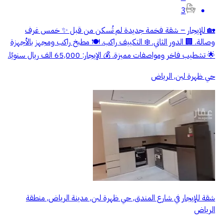
3
🏡 للإيجار – شقة فخمة جديدة لم تُسكن من قبل ✨ خمس غرف
وصالة. 🏢 الدور الثاني. ❄️ التكييف راكب. 🍽️ مطبخ راكب ومجهز بالأجهزة
🌟 تشطيب فاخر ومواصفات مميزة. 💰 الإيجار: 65,000 الف ريال سنويًا.
حي ظهرة لبن, الرياض
شقة للإيجار في شارع المندق, حي ظهرة لبن, مدينة الرياض, منطقة
الرياض