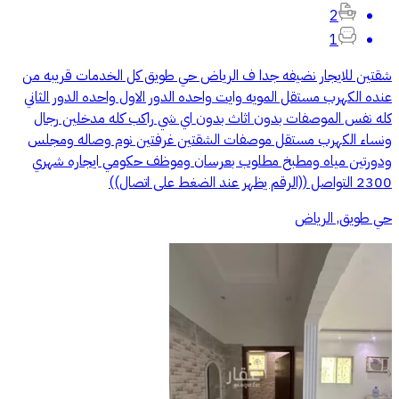
2
1
شقتين للايجار نضيفه جدا ف الرياض حي طويق كل الخدمات قريبه من
عنده الكهرب مستقل المويه وايت واحده الدور الاول واحده الدور الثاني
كله نفس الموصفات بدون اثاث بدون اي شي راكب كله مدخلين رجال
ونساء الكهرب مستقل موصفات الشقتين غرفتين نوم وصاله ومجلس
ودورتين مياه ومطبخ مطلوب بعرسان وموظف حكومي ايجاره شهري
2300 التواصل ((الرقم يظهر عند الضغط على اتصال))
حي طويق, الرياض