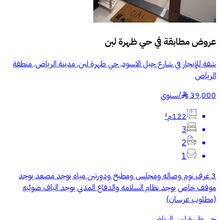
عروض مطابقة في
حي ظهرة لبن
شقة للإيجار في شارع جبل الاسود, حي ظهرة لبن, مدينة الرياض, منطقة
الرياض
39,000
/
سنوي
§
122م²
3
2
1
3 غرف نوم وصاله ومجلس ومطبخ ودورتين مياه يوجد مصعد يوجد
موقف خاص يوجد نظام السلامه والدفاع المدني يوجد الياف ضوئيه
(مطلوب عرسان)
حي ظهرة لبن, الرياض