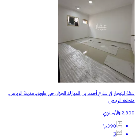
شقة للإيجار في شارع أحمد بن المبارك الجزار, حي طويق, مدينة الرياض,
منطقة الرياض
2,300
/
سنوي
§
390م²
3