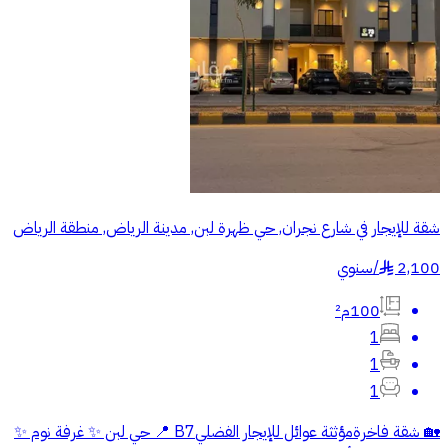
شقة للإيجار في شارع نجران, حي ظهرة لبن, مدينة الرياض, منطقة الرياض
2,100
/
سنوي
§
100م²
1
1
1
🏡 شقة فاخرةمؤثثة عوائل للإيجار الفضليB7 📍 حي لبن ✨ غرفة نوم ✨