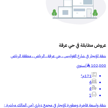
عروض مطابقة في
حي عرقة
شقة للإيجار في شارع الفوانيس ، حي عرقة ، الرياض ، منطقة الرياض
102,000
/
سنوي
§
171م²
4
4
1
شقة واسعة فاخرة ومطورة للإيجار في مجمع دياري (من المالك مباشرة -