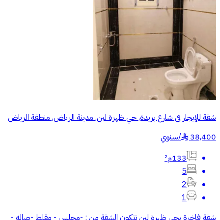
شقة للإيجار في شارع بريدة, حي ظهرة لبن, مدينة الرياض, منطقة الرياض
38,400
/
سنوي
§
133م²
5
2
1
شقة فاخرة بحي ظهرة لبن تتكون الشقة من : -مجلس - ⁠مقلط -صاله -