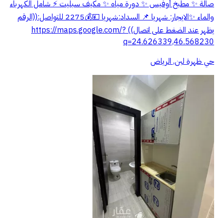
صالة ✨ مطبخ أوفيس ✨ دورة مياه ✨ مكيف سبليت ⚡ شامل الكهرباء
والماء ✨الايجار: شهريا 📌 السداد:شهريا 💴💰2275 للتواصل:((الرقم
يظهر عند الضغط على اتصال)) https://maps.google.com/?
q=24.626339,46.568230
حي ظهرة لبن, الرياض