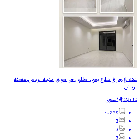
شقة للإيجار في شارع يحيى الطالبي, حي طويق, مدينة الرياض, منطقة
الرياض
2,500
/
سنوي
§
285م²
3
3
3