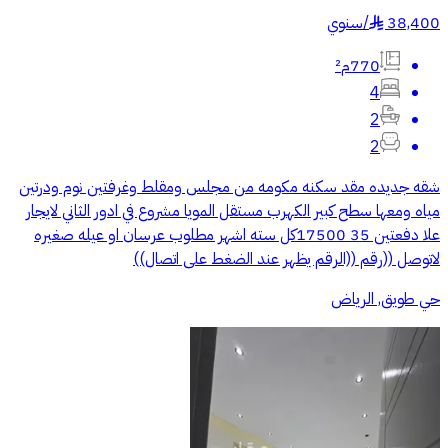
38,400
/
سنوي
§
770م²
4
2
2
شقه جديده مقد سكنه مكومه من مجلس ومقلط وغرفتين نوم ودرتين
مياه ومعها سطح كبير الكهرب مستقل المويا مشروع في ادور الثاني لايجار
علا دفعتين 35 17500كل سته اشهر مطلوب عرسان او عيله صغيره
لاتوصل ((رقم ((الرقم يظهر عند الضغط على اتصال))
حي طويق, الرياض