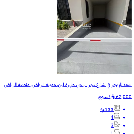
شقة للإيجار في شارع نجران, حي ظهرة لبن, مدينة الرياض, منطقة الرياض
62,000
/
سنوي
§
133م²
4
3
1