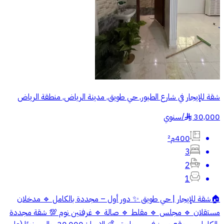
شقة للإيجار في شارع الطيور, حي طويق, مدينة الرياض, منطقة الرياض
30,000
/
سنوي
§
400م²
3
2
1
🏠شقة للإيجار | حي طويق ✨ دور أول – مجددة بالكامل 🔹 مدخلان
مستقلان 🔹 مجلس 🔹 مقلط 🔹 صالة 🔹 غرفتين نوم 💯 شقة مجددة