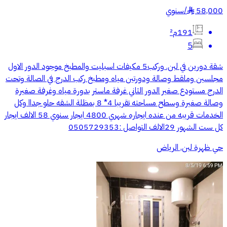
58,000
/
سنوي
§
191م²
5
شقة دورين في لبن. وركب5 مكيفات اسبليت والمطبخ موجود الدور الاول
مجلسين وملقط وصالة ودورتين مياه ومطبخ ركب الدرج في الصالة وتحت
الدرج مستودع صغير الدور الثاني غرفة ماستر بدورة مياه وغرفة صغيرة
وصالة صغيرة وسطح مساحته تقريبا 4* 8 بمظلة الشقه حلو جداا وكل
الخدمات قريبه من عنده ايجاره شهري 4800 ايجار سنوي 58 الالف ايجار
كل ست الشهور 29الالف التواصل :0505729353
حي ظهرة لبن, الرياض