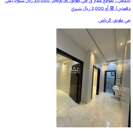
بالكامل ، بموقع مميز في حي طويق. 💰 الإيجار: 30,000 ريال سنويًا (على
دفعتين) 📆 أو 3,000 ريال شهري
حي طويق, الرياض