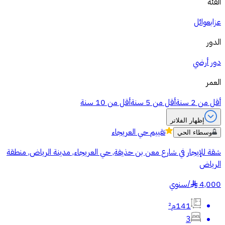
الفئة
عزاب
عوائل
الدور
دور أرضي
العمر
أقل من 2 سنة
أقل من 5 سنة
أقل من 10 سنة
إظهار الفلاتر
تقييم
حي العريجاء
وسطاء الحي
شقة للإيجار في شارع معن بن حذيفة, حي العريجاء, مدينة الرياض, منطقة
الرياض
4,000
/
سنوي
§
141م²
3