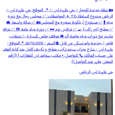
🏡 شقة جديدة للإيجار – حي ظهرة لبن ✨ 📍 الموقع: حي ظهرة لبن –
الرياض مشروع السلطان73 🔹 المواصفات: ✅ مجلس رجال مع دورة
مياه 🚹 ✅ مستودع / بلكونة صغيرة مع المجلس🏡 ✅ صالة واسعة 🛋️
✅ مطبخ (غير راكب) 🍳 ✅ غرفتين نوم 🛏️ ✅ دورة مياه عامة 🚻 ✅ غرفة
ماستر مع دورات مياه خاصة 🛁 🚘 موقف خاص للسيارة ✨ تشطيب
فاخر – جديدة ولم تسكن من قبل 💲السعر : 70،000﷼ 📍الموقع :
ظهرة لبن - شارع نجران سيتم تركيب مطبخ و تكييف كامل بعد كتابة العقد
على حساب المالك 📞 للتواصل: • مكتب سواعد لبن للعقارات | ((رقم
المعلن يظهر عند التواصل))
حي ظهرة لبن, الرياض