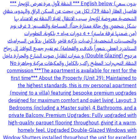
بدون سعي) English below *** الشقة لأول مرة تعرض للإيجار ***
تفاصيل العقار (شقة J9): لكل من يبحث عن السكن الراقي والهدوء، شقتي
الشخصية معروضة للإيجار بسبب الانتقال لفيلا (الشقة تم الاعتناء بها
بشكل شخصي وفي حالة ممتازة جداً). المساحة والتقسيم: 3 غرف نوم
(من ضمنها غرفة ماستر) + 4 دورات مياه + بلكونة. التطويرات
والتحسينات الشخصية: أرضيات باركيه فاخر بالكامل بدلاً من السيراميك
الستاندرد (تعطي شعوراً بالدفء والفخامة). تم تغيير جميع النوافذ إلى زجاج
مزدوج (Double Glazing) و شترات لتقليل صوت الشارع والحرارة داخل
الشقة. التجهيزات: المطبخ راكب بالكامل والمكيفات مركبة وجاهزة No
commission ***The apartment is available for rent for the
first time*** About the Property (Unit J9): Maintained to
the highest standards, this is my personal apartment
(moving to a villa) featuring bespoke premium upgrades
designed for maximum comfort and quiet living. Layout: 3
Bedrooms (including a Master suite), 4 Bathrooms, and a
private Balcony. Premium Upgrades: Fully upgraded with
high-quality parquet flooring throughout, giving it a warm,
homely feel. Upgraded Double-Glazed Windows with
Window Shutters installed throughout the unit for excellent