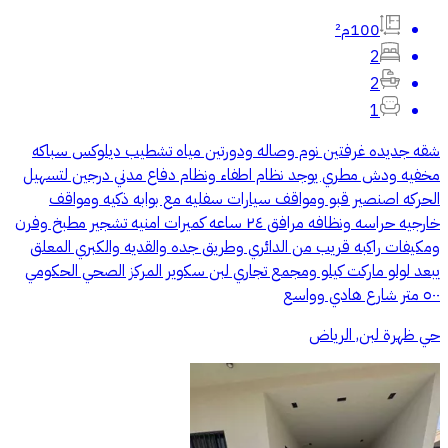
100م²
2
2
1
شقه جديده غرفتين نوم وصاله ودورتين مياه تشطيب ديلوكس سباكه
مخفيه ودش مطري يوجد نظام اطفاء ونظام دفاع مدني درجين لتسهيل
الحركه اصنصير قبو ومواقف سيارات سفليه مع بوابه ذكيه ومواقف
خارجيه حراسه ونظافه مرافق ٢٤ ساعه كميرات امنيه تشجير مطبخ وفرن
ومكيفات راكبه قريب من الدائري وطريق جده والقديه والكبري المعلق
يبعد لولو ماركت كيلو ومجمع تجاري لبن سكوير المركز الصحي الحكومي
٥٠٠ متر شارع هادي وواسع
حي ظهرة لبن, الرياض