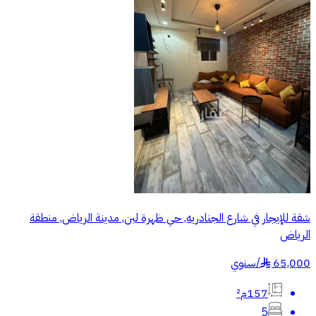
شقة للإيجار في شارع الجنادريه, حي ظهرة لبن, مدينة الرياض, منطقة
الرياض
65,000
/
سنوي
§
157م²
5