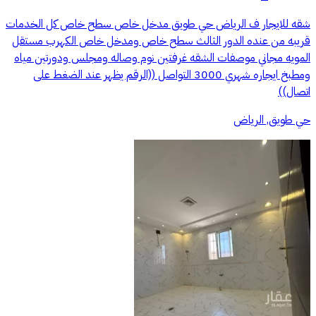
شقه للايجار ف الرياض حي طويق مدخل خاص سطح خاص كل الخدمات
قريبه من عنده الدور الثالث سطح خاص ومدخل خاص الكهرب مستقل
المويه مجاني موصفات الشقه غرفتين نوم وصاله ومجلس ودورتين مياه
ومطبخ ايجاره شهري 3000 التواصل ((الرقم يظهر عند الضغط على
اتصال))
حي طويق, الرياض