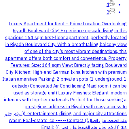
4
2
Luxury Apartment for Rent – Prime Location Overlooking
Riyadh Boulevard City! Experience upscale living in this
spacious 164 sqm first-floor apartment, perfectly located
in Riyadh Boulevard City. With a breathtaking balcony view
of one of the city’s most vibrant destinations, this
apartment offers both comfort and convenience. Property
Features: Size: 164 sqm View: Directly facing Boulevard
City Kitchen: High-end German Ixina kitchen with premium
Italian amenities Parking: 2 private spots (1 underground, 1
outside) Concealed Air Conditioning Maid room ( can be
used as storage unit) Luxury Finishes: Elegant, modern
interiors with top-tier materials Perfect for those seeking a
prestigious address in Riyadh with easy access to
entertainment, dining, and major city attractions. ((الرقم يظهر
عند الضغط على اتصال)) Wasm Real-estate .co ------ Contact
us: ((الرقم يظهر عند الضغط على اتصال)) Email: