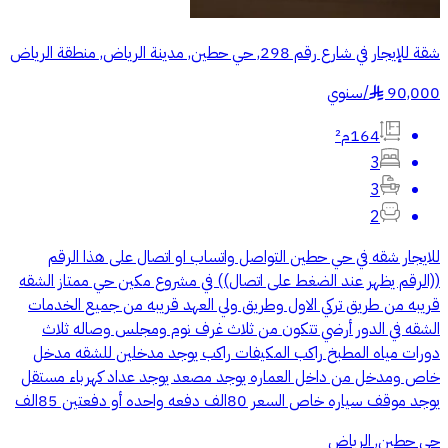
شقة للإيجار في شارع رقم 298, حي حطين, مدينة الرياض, منطقة الرياض
90,000
/
سنوي
§
164م²
3
3
2
للايجار شقه في حي حطين التواصل واتساب او اتصال على هذا الرقم
((الرقم يظهر عند الضغط على اتصال)) في مشروع مكين حي ممتاز الشقه
قريبه من طريق تركي الاول وطريق ولي العهد قريبه من جميع الخدمات
الشقه في الدور أرضي تتكون من ثلاث غرف نوم ومجلس وصاله ثلاث
دورات مياه المطبخ راكب المكيفات راكب يوجد مدخلين للشقه مدخل
خاص ومدخل من داخل العماره يوجد مصعد يوجد عداد كهرباء مستقل
يوجد موقف سياره خاص السعر 80الف دفعه واحده أو دفعتين 85الف
حي حطين, الرياض