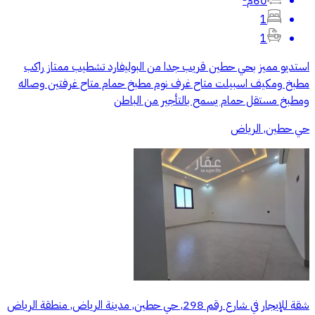
60م²
1
1
استديو مميز بحي حطين قريب جدا من البوليفارد تشطيب ممتاز راكب
مطبخ ومكيف اسبيلت متاح غرف نوم مطبخ حمام متاح غرفتين وصاله
ومطبخ مستقل حمام يسمح بالتأجير من الباطن
حي حطين, الرياض
شقة للإيجار في شارع رقم 298, حي حطين, مدينة الرياض, منطقة الرياض