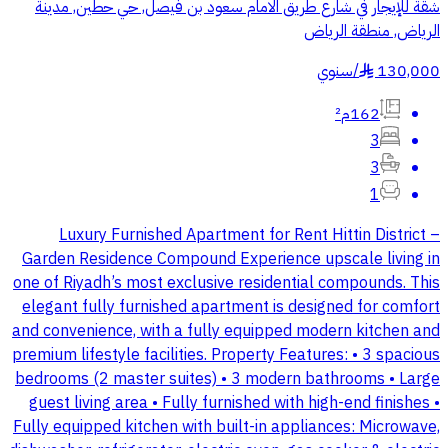
شقة للإيجار في شارع طريق الامام سعود بن فيصل, حي حطين, مدينة
الرياض, منطقة الرياض
130,000
/
سنوي
§
162م²
3
3
1
Luxury Furnished Apartment for Rent Hittin District –
Garden Residence Compound Experience upscale living in
one of Riyadh’s most exclusive residential compounds. This
elegant fully furnished apartment is designed for comfort
and convenience, with a fully equipped modern kitchen and
premium lifestyle facilities. Property Features: • 3 spacious
bedrooms (2 master suites) • 3 modern bathrooms • Large
guest living area • Fully furnished with high-end finishes •
Fully equipped kitchen with built-in appliances: Microwave,