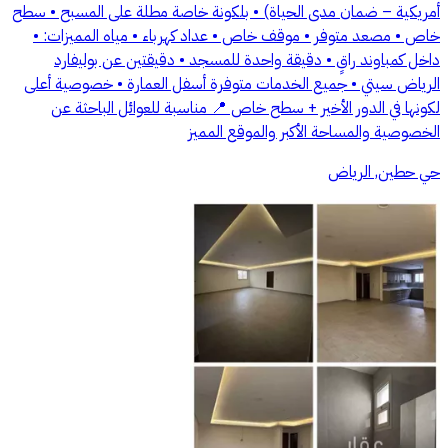
أمريكية – ضمان مدى الحياة) • بلكونة خاصة مطلة على المسبح • سطح
خاص • مصعد متوفر • موقف خاص • عداد كهرباء • مياه المميزات: •
داخل كمباوند راقٍ • دقيقة واحدة للمسجد • دقيقتين عن بوليفارد
الرياض سيتي • جميع الخدمات متوفرة أسفل العمارة • خصوصية أعلى
لكونها في الدور الأخير + سطح خاص 📍 مناسبة للعوائل الباحثة عن
الخصوصية والمساحة الأكبر والموقع المميز
حي حطين, الرياض