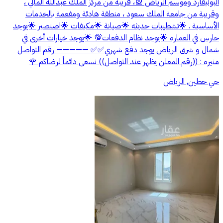
البوليفارد وموسم الرياض 🎡، قريبة من مركز الملك عبدالله المالي ،
وقريبة من جامعة الملك سعود ، منطقة هادئة ومفعمة بالخدمات
الأساسية . 🌟تشطيبات حديثه 🌟صيانة 🌟مكيفات 🌟اصنصير 🌟يوجد
حارس في العماره 🌟يوجد نظام الدفعات💯 🌟يوجد خيارات أخرى في
شمال و شرق الرياض يوجد دفع شهري✅✅ ————— رقم التواصل
منيره : ((رقم المعلن يظهر عند التواصل)) نسعى دائماً لرضاكم 🌹
حي حطين, الرياض