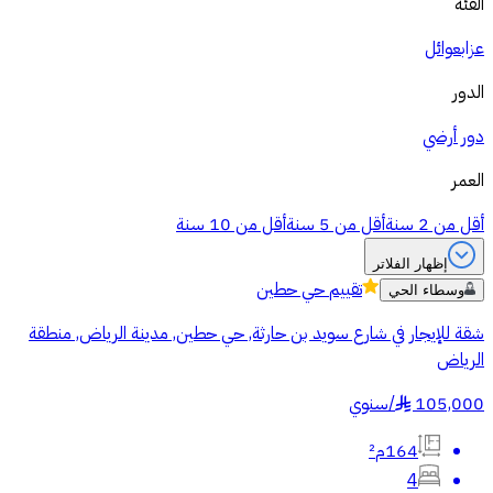
الفئة
عزاب
عوائل
الدور
دور أرضي
العمر
أقل من 2 سنة
أقل من 5 سنة
أقل من 10 سنة
إظهار الفلاتر
تقييم
حي حطين
وسطاء الحي
شقة للإيجار في شارع سويد بن حارثة, حي حطين, مدينة الرياض, منطقة
الرياض
105,000
/
سنوي
§
164م²
4