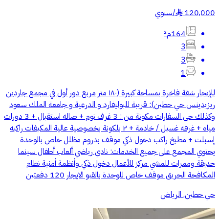
120,000
/
سنوي
§
164م²
3
3
1
للإيجار شقة فاخرة بمساحة كبيرة (۱۸۰ متر مربع دور أول في مجمع جاردين
ريزيدينس حي حطين): قريبة للبوليفارد و الدرعية و جامعة الملك سعود
وكذلك حي السفارات مكونة من : 3 غرف نوم + صاله استقبال + 3 دورات
مياه + غرفه غسيل / خادمة + ٢ بلكونة بخصوصية عالية المكيفات راكبه
إسبلت + مطبخ راكب دخول ذكي موقف بدروم مظلل خاص بالوحدة
يحتوي المجمع على جميع الخدمات: نادي رياضي ألعاب أطفال سينما
حديقة وممرات للمشي مركز للأعمال دخول ذكي وأنظمة أمنية نظام
المكافحة الحريق موقف خاص للوحدة بالقبو الايجار 120 دفعتين
حي حطين, الرياض