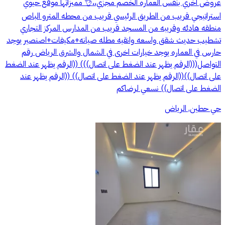
عروض اخري بنفس العماره الخصم مجزي،،👌 مميزاتها موقع حيوي
استراتيجي قريب من الطريق الرئيسي قريب من محطه المترو الباص
منطقه هادئه وقريبه من المسجد قريب من المدارس المركز التجاري
تشطيب حديث شقق واسعه وانقيه مطله صيانه+مكيفات+اصنصير يوجد
حارس في العماره يوجد خيارات اخرى في الشمال والشرق الرياض رقم
التواصل(((الرقم يظهر عند الضغط على اتصال))) ((الرقم يظهر عند الضغط
على اتصال))((الرقم يظهر عند الضغط على اتصال)) ((الرقم يظهر عند
الضغط على اتصال)) نسعي لرضاكم
حي حطين, الرياض