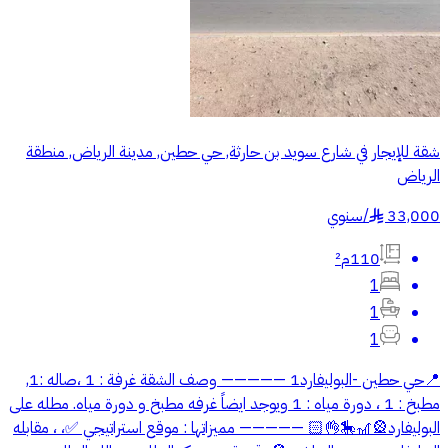
شقة للإيجار في شارع سويد بن حارثة, حي حطين, مدينة الرياض, منطقة
الرياض
33,000
/
سنوي
§
110م²
1
1
1
📍حي حطين -البوليفارد1 ————— وصف الشقة غرفة : 1 ،صاله :1,
مطبخ : 1 ، دورة مياه : 1 ويوجد ايضاً غرفه مطبخ و دورة مياه. مطله على
البوليفارد🎡🎢🎠👌🏻 ————— مميزاتها : موقع استراتيجي ✅، ، مقابله