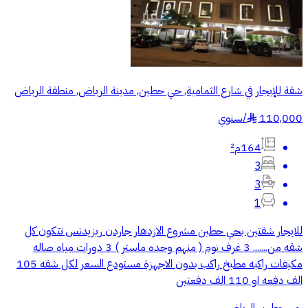
شقة للإيجار في شارع الثمامية, حي حطين, مدينة الرياض, منطقة الرياض
110,000
/
سنوي
§
164م²
3
3
1
للايجار شقتين بحي حطين مشروع الازدهار جاردن ريزيدنس تتكون كل
شقه من....... 3 غرف نوم ( منهم وحده ماستر ) 3 دورات مياه صاله
مكيفات راكبه مطبخ راكب بدون الاجهزة مستودع السعر لكل شقه 105
الف دفعه او 110 الف دفعتين
حي حطين, الرياض