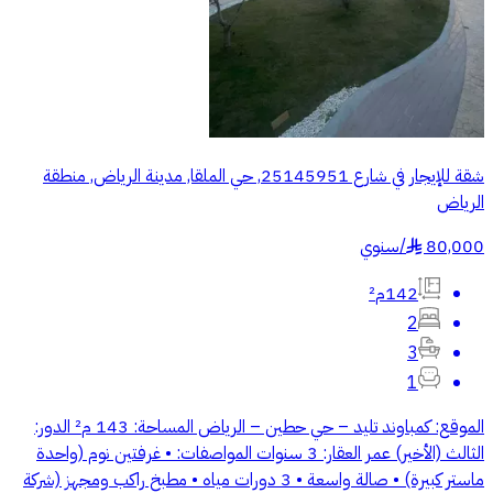
شقة للإيجار في شارع 25145951, حي الملقا, مدينة الرياض, منطقة
الرياض
80,000
/
سنوي
§
142م²
2
3
1
الموقع: كمباوند تليد – حي حطين – الرياض المساحة: 143 م² الدور:
الثالث (الأخير) عمر العقار: 3 سنوات المواصفات: • غرفتين نوم (واحدة
ماستر كبيرة) • صالة واسعة • 3 دورات مياه • مطبخ راكب ومجهز (شركة