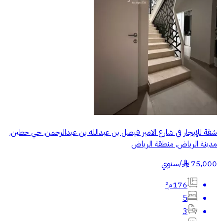
شقة للإيجار في شارع الامير فيصل بن عبدالله بن عبدالرحمن, حي حطين,
مدينة الرياض, منطقة الرياض
75,000
/
سنوي
§
176م²
5
3