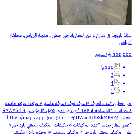
شقة للإيجار في شارع وادي العمارية, حي حطين, مدينة الرياض, منطقة
الرياض
130,000
/
سنوي
§
130م²
3
4
1
حي حطين *عدد الغرف ٣ غرف نوف ١ غرفه ماستر ٢ غرف ١ غرفة خادمه
٤ حمامات *المساحه 168.4 *اي دور الدور الاول *اللوكيشن RAWAS 18
https://maps.app.goo.gl/mTTPgUWuc3UbSkMK8?g_st=ic
*عمر العقار جديد *عدد المكيفات ٥ مكيفات ١ مكيف مخفي بارد حار ٥
طن ١ مكيف مخفي بارد حار ٢ مكيف سبيلت ١٨ وحده بارد ١ مكيف