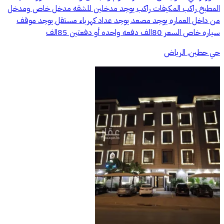
المطبخ راكب المكيفات راكب يوجد مدخلين للشقه مدخل خاص ومدخل
من داخل العماره يوجد مصعد يوجد عداد كهرباء مستقل يوجد موقف
سياره خاص السعر 80الف دفعه واحده أو دفعتين 85الف
حي حطين, الرياض