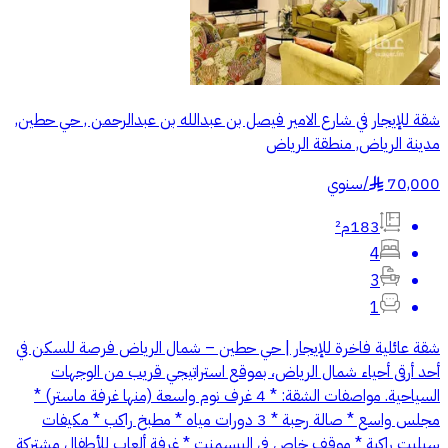
شقة للإيجار في شارع الامير فيصل بن عبدالله بن عبدالرحمن , حي حطين,
مدينة الرياض, منطقة الرياض
70,000
/
سنوي
§
183م²
4
3
1
شقة عائلية فاخرة للإيجار | حي حطين – شمال الرياض فرصة للسكن في
أحد أرقى أحياء شمال الرياض، بموقع استراتيجي قريب من الوجهات
السياحية. مواصفات الشقة: * 4 غرف نوم واسعة (منها غرفة ماستر) *
مجلس واسع * صالة رحبة * 3 دورات مياه * مطبخ راكب * مكيفات
سبليت راكبة * موقف خاص في البيسمنت * غرفة ألعاب للأطفال مشتركة