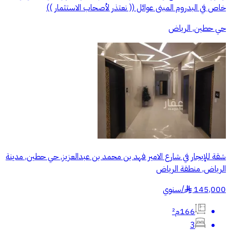
خاص في البدروم المبنى عوائل (( نعتذر لأصحاب الاستثمار ))
حي حطين, الرياض
شقة للإيجار في شارع الامير فهد بن محمد بن عبدالعزيز, حي حطين, مدينة
الرياض, منطقة الرياض
145,000
/
سنوي
§
166م²
3