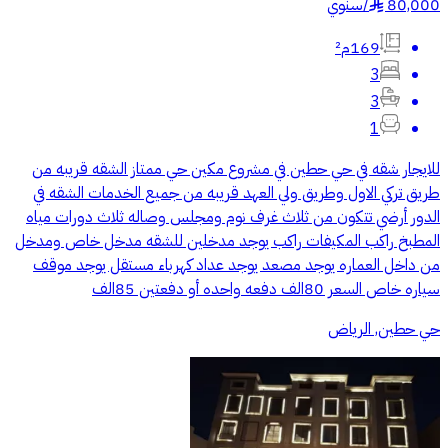
80,000
/
سنوي
§
169م²
3
3
1
للايجار شقه في حي حطين في مشروع مكين حي ممتاز الشقه قريبه من
طريق تركي الاول وطريق ولي العهد قريبه من جميع الخدمات الشقه في
الدور أرضي تتكون من ثلاث غرف نوم ومجلس وصاله ثلاث دورات مياه
المطبخ راكب المكيفات راكب يوجد مدخلين للشقه مدخل خاص ومدخل
من داخل العماره يوجد مصعد يوجد عداد كهرباء مستقل يوجد موقف
سياره خاص السعر 80الف دفعه واحده أو دفعتين 85الف
حي حطين, الرياض