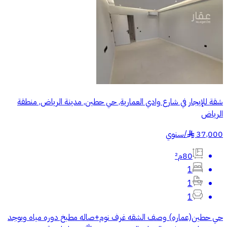
شقة للإيجار في شارع وادي العمارية, حي حطين, مدينة الرياض, منطقة
الرياض
37,000
/
سنوي
§
80م²
1
1
1
حي حطين(عماره) وصف الشقه غرف نوم+صاله مطبخ دوره مياه ويوجد