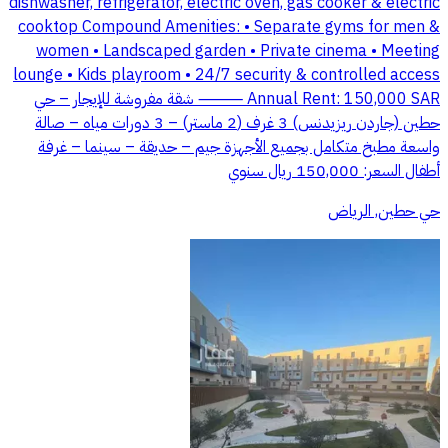
dishwasher, refrigerator, electric oven, gas cooker & electric
cooktop Compound Amenities: • Separate gyms for men &
women • Landscaped garden • Private cinema • Meeting
lounge • Kids playroom • 24/7 security & controlled access
Annual Rent: 150,000 SAR ⸻ شقة مفروشة للإيجار – حي
حطين (جاردن ريزيدنس) 3 غرف (2 ماستر) – 3 دورات مياه – صالة
واسعة مطبخ متكامل بجميع الأجهزة جيم – حديقة – سينما – غرفة
أطفال السعر: 150,000 ريال سنوي
حي حطين, الرياض