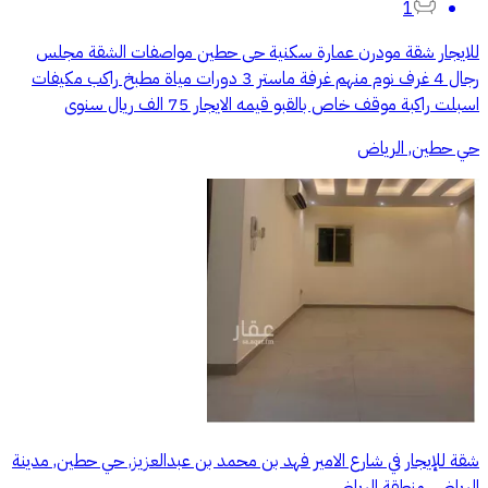
1
للايجار شقة مودرن عمارة سكنية حى حطين مواصفات الشقة مجلس
رجال 4 غرف نوم منهم غرفة ماستر 3 دورات مياة مطبخ راكب مكيفات
اسبلت راكبة موقف خاص بالقبو قيمه الايجار 75 الف ريال سنوى
حي حطين, الرياض
شقة للإيجار في شارع الامير فهد بن محمد بن عبدالعزيز, حي حطين, مدينة
الرياض, منطقة الرياض