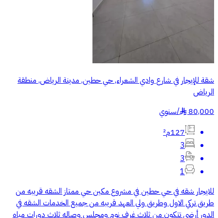
شقة للإيجار في شارع وادي الشعراء, حي حطين, مدينة الرياض, منطقة
الرياض
80,000
/
سنوي
§
127م²
3
3
1
للايجار شقه في حي حطين في مشروع مكين حي ممتاز الشقه قريبه من
طريق تركي الاول وطريق ولي العهد قريبه من جميع الخدمات الشقه في
الدور أرضي تتكون من ثلاث غرف نوم ومجلس وصاله ثلاث دورات مياه