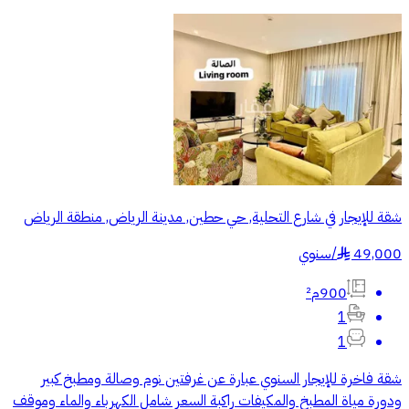
شقة للإيجار في شارع التحلية, حي حطين, مدينة الرياض, منطقة الرياض
49,000
/
سنوي
§
900م²
1
1
شقة فاخرة للإيجار السنوي عبارة عن غرفتين نوم وصالة ومطبخ كبير
ودورة مياة المطبخ والمكيفات راكبة السعر شامل الكهرباء والماء وموقف