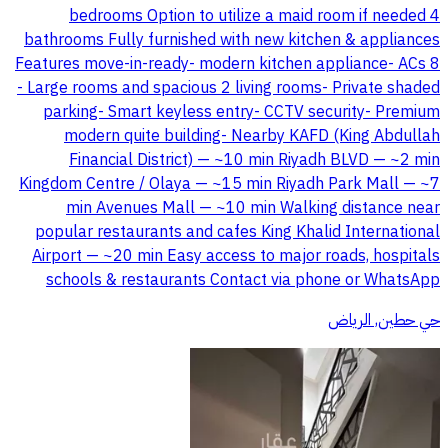
bedrooms Option to utilize a maid room if needed 4
bathrooms Fully furnished with new kitchen & appliances
Features move-in-ready- modern kitchen appliance- ACs 8
- Large rooms and spacious 2 living rooms- Private shaded
parking- Smart keyless entry- CCTV security- Premium
modern quite building- Nearby KAFD (King Abdullah
Financial District) — ~10 min Riyadh BLVD — ~2 min
Kingdom Centre / Olaya — ~15 min Riyadh Park Mall — ~7
min Avenues Mall — ~10 min Walking distance near
popular restaurants and cafes King Khalid International
Airport — ~20 min Easy access to major roads, hospitals
schools & restaurants Contact via phone or WhatsApp
حي حطين, الرياض