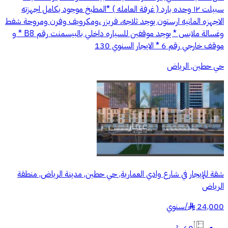
سبيلت ١٢ وحده بارد ( غرفة العامله ) *المطبخ موجود بكامل اجهزته
الاجهزه المانيه ارستون يوجد ثلاجه، فريزر ،ومكرويف وفرن ومروحة شفط
وغسالة ملابس * يوجد موقفين للسياره داخلي بالبيسمنت رقم B8 * و
موقف خارجي رقم 6 * الايجار السنوي 130
حي حطين, الرياض
شقة للإيجار في شارع وادي العمارية, حي حطين, مدينة الرياض, منطقة
الرياض
24,000
/
سنوي
§