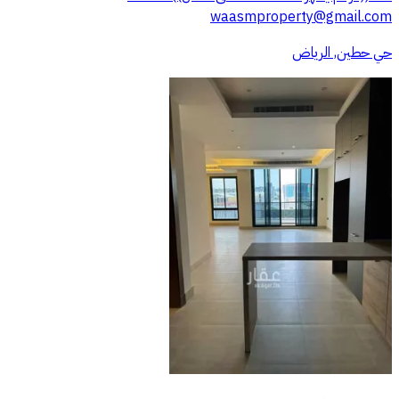
waasmproperty@gmail.com
حي حطين, الرياض