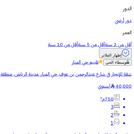
الدور
دور أرضي
العمر
أقل من 2 سنة
أقل من 5 سنة
أقل من 10 سنة
إظهار الفلاتر
تقييم
حي المنار
وسطاء الحي
شقة للإيجار في شارع عبدالرحمن بن عوف, حي المنار, مدينة الرياض, منطقة 
40,000
/
سنوي
§
750م²
3
2
1