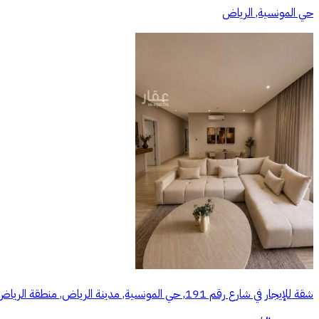
حي المونسية, الرياض
شقة للإيجار في شارع رقم 191, حي المونسية, مدينة الرياض, منطقة الرياض