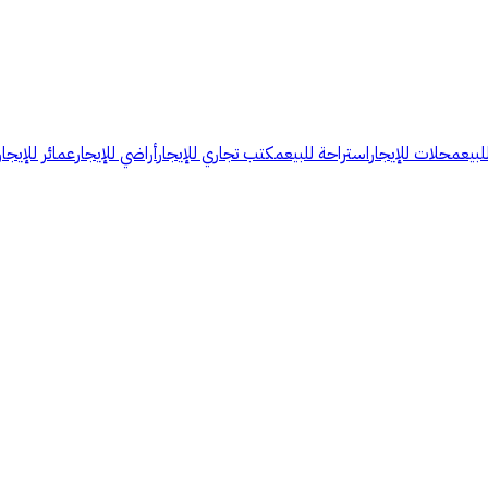
لبيع
محلات للإيجار
استراحة للبيع
مكتب تجاري للإيجار
أراضي للإيجار
عمائر للإيجار