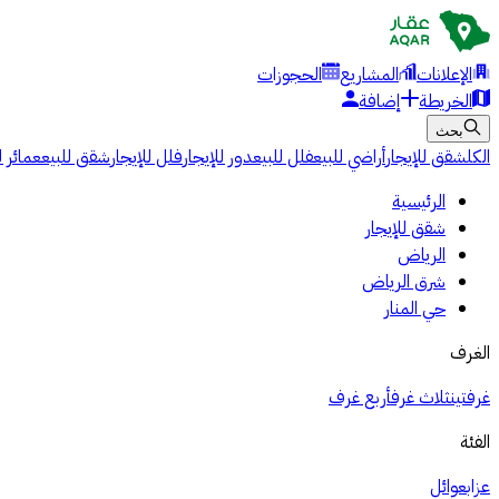
الإعلانات
المشاريع
الحجوزات
الخريطة
إضافة
بحث
الكل
شقق للإيجار
أراضي للبيع
فلل للبيع
دور للإيجار
فلل للإيجار
شقق للبيع
عمائر ل
الرئيسية
شقق للإيجار
الرياض
شرق الرياض
حي المنار
الغرف
غرفتين
ثلاث غرف
أربع غرف
الفئة
عزاب
عوائل