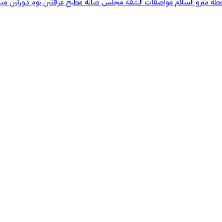
ترو السلام مواصفات الشقة مجلس صالة مطبخ غرفتين نوم دورتين مياة للتواصل 