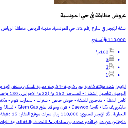
عروض مطابقة في
حي المونسية
شقة للإيجار في شارع رقم 32, حي المونسية, مدينة الرياض, منطقة الرياض
110,000
/
سنوي
§
162م²
3
3
1
للإيجار شقة مؤثثة فاخرة بحي قرطبة ✨ فرصة مميزة للسكن بشقة راقية و
دقيقتين عن طريق الأمير محمد بن سلمان 📞 للتحدث باللغة العربية التواصل