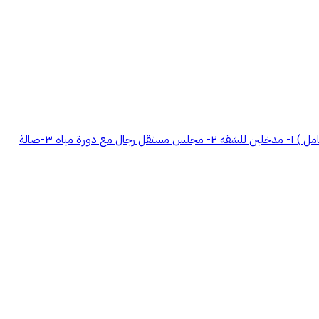
شقتين للإيجار بحي المنار موقع جداً مميز ونافذ على طريق خريص يتكون من: ((((((((((((( للعرسان أو طفل )))))))))))))) (مجددة بتشطيب جديد بالكامل ) ١- مدخلين للشقه ٢- مجلس مستقل رجال مع دورة مياه ٣-صالة