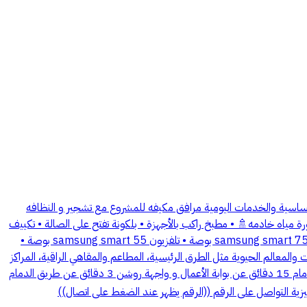
اسية والخدمات اليومية مرافق مكيفه للمشروع مع تشجير و النظافه
م² الاحواش , 130 م²مسطح البناء ) • 4 غرفة نوم متضمنه غرفة خادمه🛌 • 4دورة مياه متضمنه دورة مياه خادمه🚿 • مطبخ راكب بالأجهزة • بلكونة تفتح على الصالة • تكييف
كامل الشقة • مدخلين للشقة • حوش خاص • شترات • سمارت هوم • مكنسه مركزيه • نظافه يوميه للمرافق • موقفين سيارة خاص الأجهزة: • تلفزيون samsung smart 75 بوصة • تلفزيون samsung smart 55 بوصة •
كيفات Samsung 📍 موقع استراتيجي قريب من أهم الخدمات والمعالم الحيوية مثل الطرق الرئيسية، المطاعم والمقاهي الراقية، المراكز
التجارية . 💰 الإيجار السنوي: 110,000 ريال ميزات موقع العقار : 15 دقيقة عن مطار الملك خالد الدولي ✈️ 12 دقائق عن جامعة الأميرة نورة وجامعة الإمام 15 دقائق عن بوابة الأعمال و واجهة روشن 3 دقائق عن طريق الدمام
زية التواصل على الرقم ((الرقم يظهر عند الضغط على اتصال))