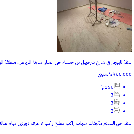
شقة للإيجار في شارع شرحبيل بن حسنة, حي المنار, مدينة الرياض, منطقة ال
60,000
/
سنوي
§
150م²
3
3
2
شقه حي السلام مكيفات سبلت راكب مطبخ راكب 3 غرف دورتين مياه صاله سطح مستقل مدخل مستقل عداد كهرب مستقل كهرب سباكه بويه جديد ( ⚠️دفعه وحده عقد سنوي 44 الف )