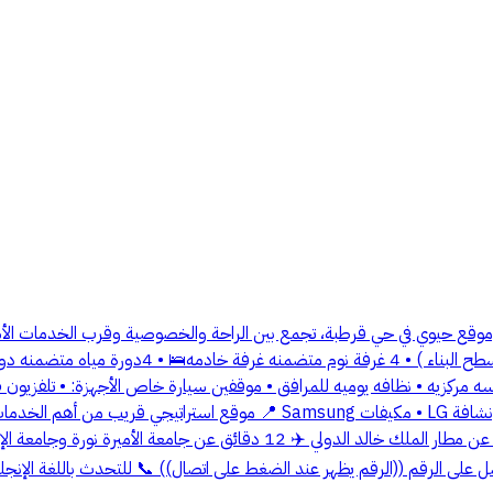
موقع حيوي في حي قرطبة، تجمع بين الراحة والخصوصية وقرب الخدمات الأس
اليوميه . تفاصيل الشقة : • المساحة: 162 م² (32 
مايكرويف LG • ثلاجة Daewoo • فرن وموقد طبخ Glem Gas • غسالة ونشافة LG • م
 على الرقم ((الرقم يظهر عند الضغط على اتصال)) 📞 للتحدث باللغة الإنجلي