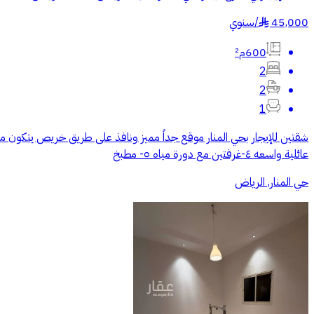
45,000
/
سنوي
§
600م²
2
2
1
عائلية واسعه ٤-غرفتين مع دورة مياه ٥- مطبخ
حي المنار, الرياض