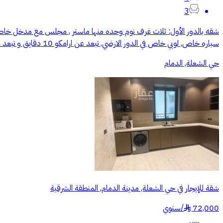
3
شقه بالدور الأول: ثلاث غرف نوم وحده منها ماستر , مجلس مع مدخل خاص 
سياره خاص, لوبي خاص في الدور الارضي, تبعد عن ارامكو 10 دقايق و تبعد عن وسط الدمام 10 دقايق و عن الواجة البحرية بالخبر 15 دقيقة. الشقه جديد ولم يسبق السكن فيها. التواصل واتس فقط
حي الشعلة, الدمام
شقة للإيجار في حي الشعلة, مدينة الدمام, المنطقة الشرقية
72,000
/
سنوي
§