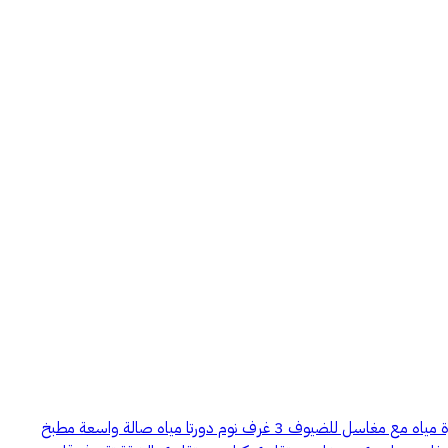
شقة دور أرضي جديدة للإيجار – حي غرناطة 📍 الموقع: حي غرناطة – شارع 20 شرقي📐 المساحة: 240 م² مواصفات الشقة: مجلس خارجي يشمل دورة مياه مع مغاسل للضيوف 3 غرف نوم دورتا مياه صالة واسعة مطبخ