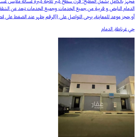
مجهز بالكامل يشمل المطبخ: فرن سطح كبير ثلاجة كبيرة غسالة ملابس 
أو حجز موعد للمعاينة، يرجى التواصل على ((الرقم يظهر عند الضغط على ات
حي غرناطة, الدمام