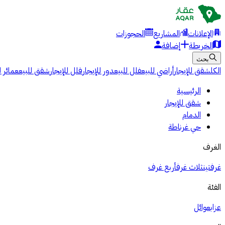
الإعلانات
المشاريع
الحجوزات
الخريطة
إضافة
بحث
الكل
شقق للإيجار
أراضي للبيع
فلل للبيع
دور للإيجار
فلل للإيجار
شقق للبيع
عمائر ل
الرئيسية
شقق للإيجار
الدمام
حي غرناطة
الغرف
غرفتين
ثلاث غرف
أربع غرف
الفئة
عزاب
عوائل