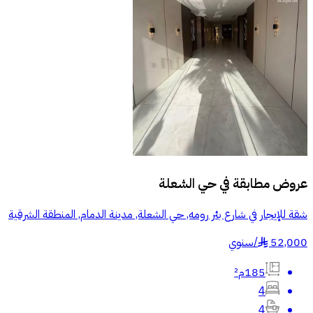
عروض مطابقة في
حي الشعلة
شقة للإيجار في شارع بئر رومه, حي الشعلة, مدينة الدمام, المنطقة الشرقية
52,000
/
سنوي
§
185م²
4
4