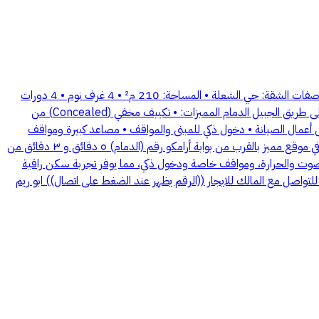
للإيجار | شقة فاخرة في برج روض الخزامى السكني – الدمام (الدور الثالث) فرصة للسكن في أحد أرقى الأبراج السكنية بالدمام، بإيجار مباشر من المالك. مواصفات الشقة: حي الشعلة • المساحة: 210 م² • 4 غرف نوم • 4 دورات
مياه • مجلس وصالتا جلوس • غرفة خادمة و منطقة غسيل مخفية • سكن مستقل للسائق • موقف سيارة خاص في البيسمنت • واجهه شرقية مطله على طريق الجبيل الدمام المميزات: • تكييف مخفي (Concealed) من
هل أعمال الصيانة • دخول ذكي للمبنى والمواقف • مصاعد كبيرة ومواقف
خاصة خدمات البرج: • مجلس رجال ومجلس نساء • نادي رياضي للرجال ونادي رياضي للنساء • صالة استقبال • حارسان للبرج • أمن والسلامة يقع البرج في موقع مميز بالقرب من بوابة أرامكو رقم (الدمام) ٥ دقائق و ٣ دقائق من
 للصوت والحرارة، ومواقف خاصة ودخول ذكي، مما يوفر تجربة سكن راقية