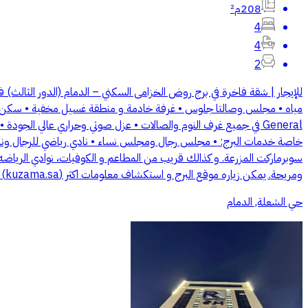
208م²
4
4
2
General في جميع غرف النوم والصالات • عزل صوتي وحراري عالي ال
سوبرماركت المزرعة. و كذالك قريب من المطاعم و الكوفيات، نوادي الرياضه
ومريحة. يمكن زياره موقع البرج و استكشاف معلومات اكثر (kuzama.sa) يمكن زياره البرج و زياره الشقه بدون تواصل فقط سؤال الحارس لفتح الشقه للتواصل مع المالك للايجار ((الرقم يظهر عند الضغط على اتصال)) ابو ريم
حي الشعلة, الدمام