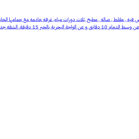
فيه , مقلط , صاله , مطبخ ,ثلاث دورات مياه, غرفه خادمه مع حمامها الخ