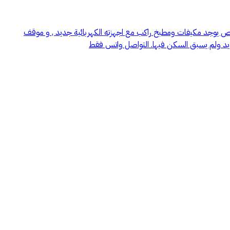
اص يوجد مكيفات ومطبخ راكب مع اجهزته الكهربائية جديد , و موقف