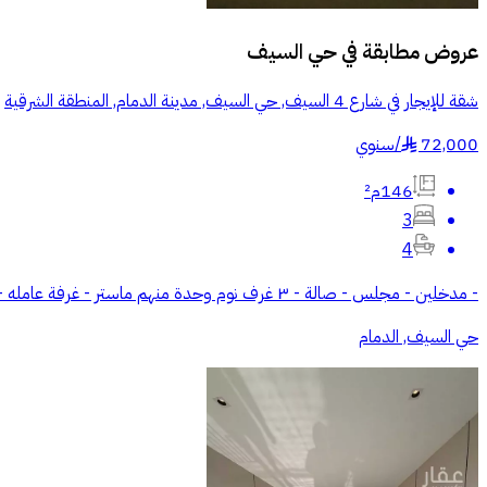
عروض مطابقة في
حي السيف
شقة للإيجار في شارع 4 السيف, حي السيف, مدينة الدمام, المنطقة الشرقية
72,000
/
سنوي
§
146م²
3
4
- مدخلين - مجلس - صالة - ٣ غرف نوم وحدة منهم ماستر - غرفة عامله - مطبخ راكب مع جميع الاجهزة - الشقة مؤثثه بالكامل ماعدا المجلس فقط
حي السيف, الدمام