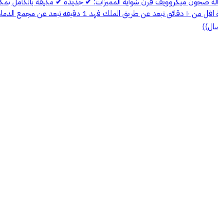
غسالة صحون ميكروويف فرن شواية المميزات: ✔ جديدة ✔ مكيفة بالكامل 
صال))