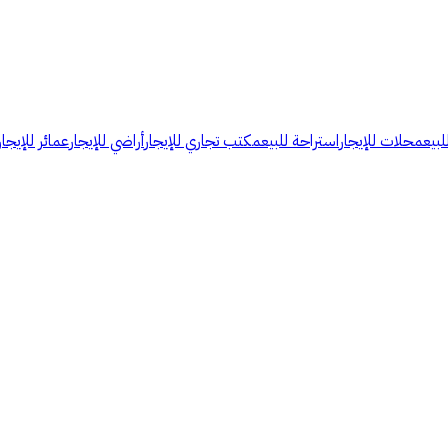
لبيع
محلات للإيجار
استراحة للبيع
مكتب تجاري للإيجار
أراضي للإيجار
عمائر للإيجار