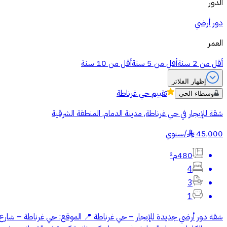
الدور
دور أرضي
العمر
أقل من 2 سنة
أقل من 5 سنة
أقل من 10 سنة
إظهار الفلاتر
تقييم
حي غرناطة
وسطاء الحي
شقة للإيجار في حي غرناطة, مدينة الدمام, المنطقة الشرقية
45,000
/
سنوي
§
480م²
4
3
1