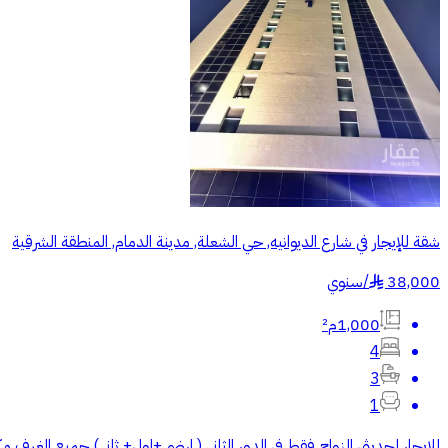
شقة للإيجار في شارع الديوانيه, حي الشعلة, مدينة الدمام, المنطقة الشرقية
38,000
/
سنوي
§
1,000م²
4
3
1