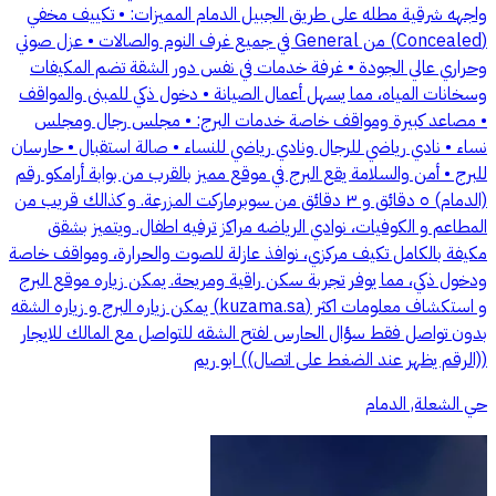
واجهه شرقية مطله على طريق الجبيل الدمام المميزات: • تكييف مخفي
(Concealed) من General في جميع غرف النوم والصالات • عزل صوتي
وحراري عالي الجودة • غرفة خدمات في نفس دور الشقة تضم المكيفات
وسخانات المياه، مما يسهل أعمال الصيانة • دخول ذكي للمبنى والمواقف
• مصاعد كبيرة ومواقف خاصة خدمات البرج: • مجلس رجال ومجلس
نساء • نادي رياضي للرجال ونادي رياضي للنساء • صالة استقبال • حارسان
للبرج • أمن والسلامة يقع البرج في موقع مميز بالقرب من بوابة أرامكو رقم
(الدمام) ٥ دقائق و ٣ دقائق من سوبرماركت المزرعة. و كذالك قريب من
المطاعم و الكوفيات، نوادي الرياضه مراكز ترفيه اطفال. ويتميز بشقق
مكيفة بالكامل تكيف مركزي، نوافذ عازلة للصوت والحرارة، ومواقف خاصة
ودخول ذكي، مما يوفر تجربة سكن راقية ومريحة. يمكن زياره موقع البرج
و استكشاف معلومات اكثر (kuzama.sa) يمكن زياره البرج و زياره الشقه
بدون تواصل فقط سؤال الحارس لفتح الشقه للتواصل مع المالك للايجار
((الرقم يظهر عند الضغط على اتصال)) ابو ريم
حي الشعلة, الدمام