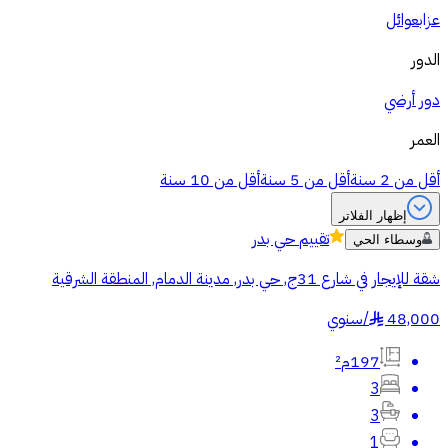
عزاب
عوائل
الدور
دور أرضي
العمر
أقل من 2 سنة
أقل من 5 سنة
أقل من 10 سنة
إظهار الفلاتر
تقييم
حي بدر
وسطاء الحي
شقة للإيجار في شارع 31ج, حي بدر, مدينة الدمام, المنطقة الشرقية
48,000
/
سنوي
§
197م²
3
3
1