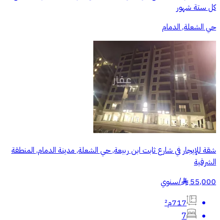
كل ستة شهور
حي الشعلة, الدمام
شقة للإيجار في شارع ثابت ابن ربيعة, حي الشعلة, مدينة الدمام, المنطقة
الشرقية
55,000
/
سنوي
§
717م²
7