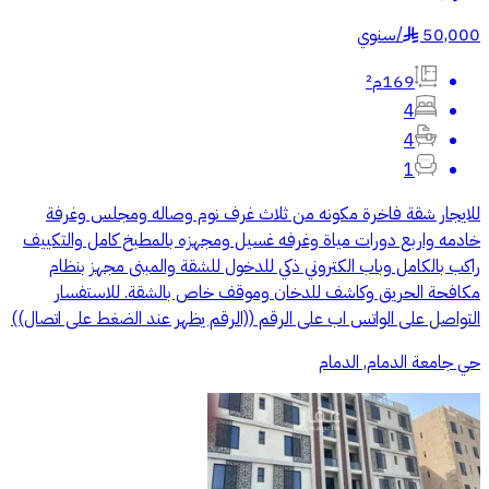
50,000
/
سنوي
§
169م²
4
4
1
للايجار شقة فاخرة مكونه من ثلاث غرف نوم وصاله ومجلس وغرفة
خادمه واربع دورات مياة وغرفه غسيل ومجهزه بالمطبخ كامل والتكييف
راكب بالكامل وباب الكتروني ذكي للدخول للشقة والمبنى مجهز بنظام
مكافحة الحريق وكاشف للدخان وموقف خاص بالشقة. للاستفسار
التواصل على الواتس اب على الرقم ((الرقم يظهر عند الضغط على اتصال))
حي جامعة الدمام, الدمام