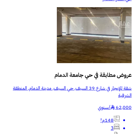
عروض مطابقة في
حي جامعة الدمام
شقة للإيجار في شارع 39 السيف, حي السيف, مدينة الدمام, المنطقة
الشرقية
62,000
/
سنوي
§
148م²
3