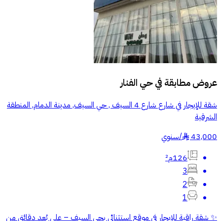
عروض مطابقة في
حي الفنار
شقة للإيجار في شارع شارع 4 السيف , حي السيف, مدينة الدمام, المنطقة
الشرقية
43,000
/
سنوي
§
126م²
3
2
1
✨ شقة راقية للإيجار في موقع استثنائي بحي السيف – على بُعد دقائق من