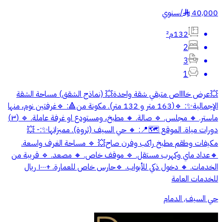
40,000
/
سنوي
§
132م²
2
3
1
💥عرض خااااص متبقي شقة واحدة💥 (نماذج الشقق) مساحة الشقة
الإجمالية✨: 🔹(163 متر و 132 متر). مكونة من🔺: 🔹غرفتين نوم، منها
ماستر. 🔸 مجلس. 🔹 صالة. 🔸 مطبخ، ومستودع او غرفة عاملة. 🔹 (٣)
دورات مياة. الموقع 🗺📍: 🔸 حي السيف (ثروة). مميزاتها✨:- 💥
مكيفات وطقم مطبخ راكب وفرن صاح💥 🔹 مساحة الغرف واسعة.
🔸عداد ماي وكهرب مستقل. 🔹 موقف خاص. 🔸 مصعد. 🔹 قريبة من
الخدمات. 🔸 دخول ذكي للأبواب. 🔹حارس خاص للعمارة. +١٠٠٠ ريال
للخدمات العامة
حي السيف, الدمام