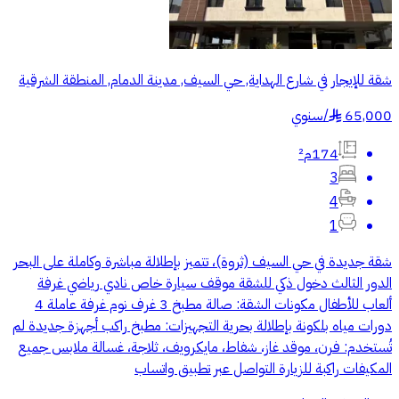
شقة للإيجار في شارع الهداية, حي السيف, مدينة الدمام, المنطقة الشرقية
65,000
/
سنوي
§
174م²
3
4
1
شقة جديدة في حي السيف (ثروة)، تتميز بإطلالة مباشرة وكاملة على البحر
الدور الثالث دخول ذكي للشقة موقف سيارة خاص نادي رياضي غرفة
ألعاب للأطفال مكونات الشقة: صالة مطبخ 3 غرف نوم غرفة عاملة 4
دورات مياه بلكونة بإطلالة بحرية التجهيزات: مطبخ راكب أجهزة جديدة لم
تُستخدم: فرن، موقد غاز، شفاط، مايكرويف، ثلاجة، غسالة ملابس جميع
المكيفات راكبة للزيارة التواصل عبر تطبيق واتساب