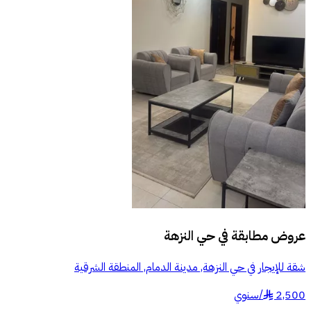
عروض مطابقة في
حي النزهة
شقة للإيجار في حي النزهة, مدينة الدمام, المنطقة الشرقية
2,500
/
سنوي
§