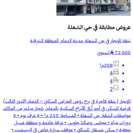
عروض مطابقة في
حي الشعلة
شقة للإيجار في حي الشعلة, مدينة الدمام, المنطقة الشرقية
72,000
/
سنوي
§
208م²
4
4
2
للإيجار | شقة فاخرة في برج روض الخزامى السكني – الدمام (الدور الثالث)
فرصة للسكن في أحد أرقى الأبراج السكنية بالدمام، بإيجار مباشر من المالك.
مواصفات الشقة: حي الشعلة • المساحة: 210 م² • 4 غرف نوم • 4
دورات مياه • مجلس وصالتا جلوس • غرفة خادمة و منطقة غسيل
مخفية • سكن مستقل للسائق • موقف سيارة خاص في البيسمنت •