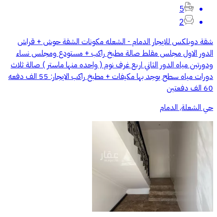
5
2
شقة دوبلكس للايجار الدمام - الشعله مكونات الشقة حوش + قراش
الدور الاول مجلس مقلط صالة مطبخ راكب + مستودع ومجلس نساء
ودورتين مياه الدور الثاني اربع غرف نوم ( واحده منها ماستر ) صالة ثلاث
دورات مياه سطح يوجد بها مكيفات + مطبخ راكب الايجار: 55 الف دفعه
60 الف دفعتين
حي الشعلة, الدمام