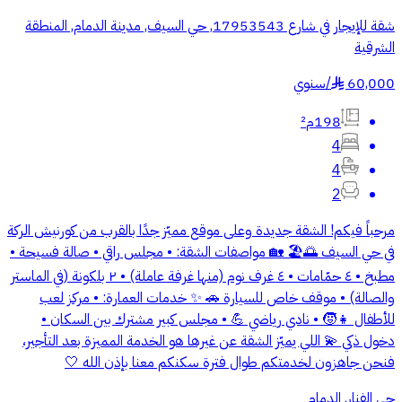
شقة للإيجار في شارع 17953543, حي السيف, مدينة الدمام, المنطقة
الشرقية
60,000
/
سنوي
§
198م²
4
4
2
مرحباً فيكم! الشقة جديدة وعلى موقع مميّز جدًا بالقرب من كورنيش الركة
في حي السيف 🌅🏖️ 🏡 مواصفات الشقة: • مجلس راقي • صالة فسيحة •
مطبخ • ٤ حمّامات • ٤ غرف نوم (منها غرفة عاملة) • ٢ بلكونة (في الماستر
والصالة) • موقف خاص للسيارة 🚗 ✨ خدمات العمارة: • مركز لعب
للأطفال 👧🧒 • نادي رياضي 💪 • مجلس كبير مشترك بين السكان •
دخول ذكي 💫 اللي يميّز الشقة عن غيرها هو الخدمة المميزة بعد التأجير،
فنحن جاهزون لخدمتكم طوال فترة سكنكم معنا بإذن الله 🤍
حي الفنار, الدمام