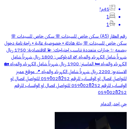
45م²
1
1
رقم العقار (A5) سكن خاص للسيدات 🌸 سكن خاص للسيدات 🌸
سكن خاص للسيدات 🌸 بيئة هادئة • خصوصية عالية • راحة تامة دخول
ببصمه ✨ خيارات متعددة تناسب احتياجك: 💫 الاقتصادية: 1750 ريال
شهرياً شامل الكهرباء والمياه 🌿 الديلوكس: 1800 ريال شهرياً شامل
الكهرباء والمياه 🛏️ الماستر: 1900 ريال شهرياً شامل الكهرباء والمياه 🏡
الاستديو: 2200 ريال شهرياً شامل الكهرباء والمياه 📍 موقع مميز
للتواصل اتصال او الواتساب للرقم 0590ً028ً2ً52 للتواصل اتصال او
الواتساب للرقم 0590ً028ً2ً52 للتواصل اتصال او الواتساب للرقم
0590ً028ً2ً52
حي احد, الدمام