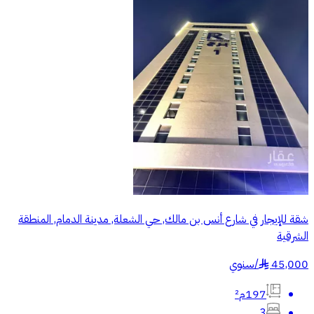
شقة للإيجار في شارع أنس بن مالك, حي الشعلة, مدينة الدمام, المنطقة
الشرقية
45,000
/
سنوي
§
197م²
3