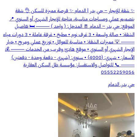
✨ شقة للإيجار – حي بدر | الدمام ✨ فرصة مميزة للسكن 👌 شقة
بتصميم عملي ومساحات مناسبة، متاحة للإيجار الشهري أو السنوي 📍
الموقع: حي بدر – الدمام 🚪 المدخل: ( واحد ) ⸻ 🛏️ تفاصيل
الشقة: • صالة واسعة • 3 غرف نوم • مطبخ • غرفة عاملة • 3 دورات مياه
⸻ 💡 مميزات الشقة: • مناسبة للعوائل • توزيع عملي ومريح • خيار
الإيجار الشهري أو السنوي • موقع هادئ وقريب من الخدمات ⸻ 💰
الأسعار: • شهري: (4000) • سنوي: (شهري - دفعة وحدة - دفعتين)
⸻ 📞 للتواصل والاستفسار: مؤسسة ظل السكن العقارية
05552259056
حي بدر, الدمام