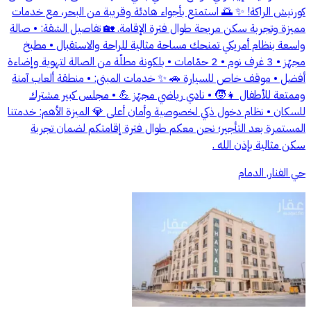
كورنيش الراكة! ✨ 🌅 استمتع بأجواء هادئة وقريبة من البحر، مع خدمات
مميزة وتجربة سكن مريحة طوال فترة الإقامة. 🏡 تفاصيل الشقة: • صالة
واسعة بنظام أمريكي تمنحك مساحة مثالية للراحة والاستقبال • مطبخ
مجهّز • 3 غرف نوم • 2 حمّامات • بلكونة مطلّة من الصالة لتهوية وإضاءة
أفضل • موقف خاص للسيارة 🚗 ✨ خدمات المبنى: • منطقة ألعاب آمنة
وممتعة للأطفال 👧🧒 • نادي رياضي مجهّز 💪 • مجلس كبير مشترك
للسكان • نظام دخول ذكي لخصوصية وأمان أعلى 💎 الميزة الأهم: خدمتنا
المستمرة بعد التأجير؛ نحن معكم طوال فترة إقامتكم لضمان تجربة
سكن مثالية بإذن الله .
حي الفنار, الدمام