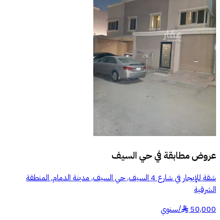
عروض مطابقة في
حي السيف
شقة للإيجار في شارع 4 السيف, حي السيف, مدينة الدمام, المنطقة
الشرقية
50,000
/
سنوي
§