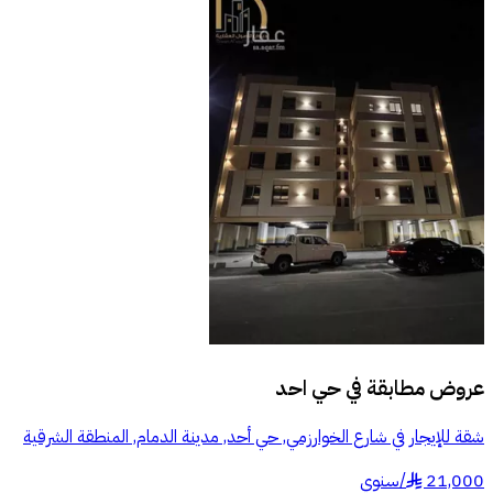
عروض مطابقة في
حي احد
شقة للإيجار في شارع الخوارزمي, حي أحد, مدينة الدمام, المنطقة الشرقية
21,000
/
سنوي
§