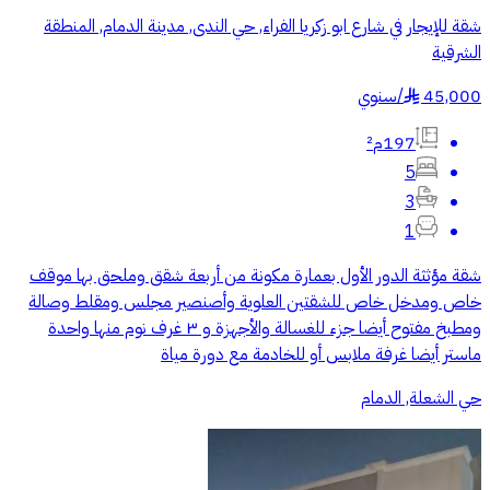
شقة للإيجار في شارع ابو زكريا الفراء, حي الندى, مدينة الدمام, المنطقة
الشرقية
45,000
/
سنوي
§
197م²
5
3
1
شقة مؤثثة الدور الأول بعمارة مكونة من أربعة شقق وملحق بها موقف
خاص ومدخل خاص للشقتين العلوية وأصنصير مجلس ومقلط وصالة
ومطبخ مفتوح أيضا جزء للغسالة والأجهزة و ٣ غرف نوم منها واحدة
ماستر أيضا غرفة ملابس أو للخادمة مع دورة مياة
حي الشعلة, الدمام