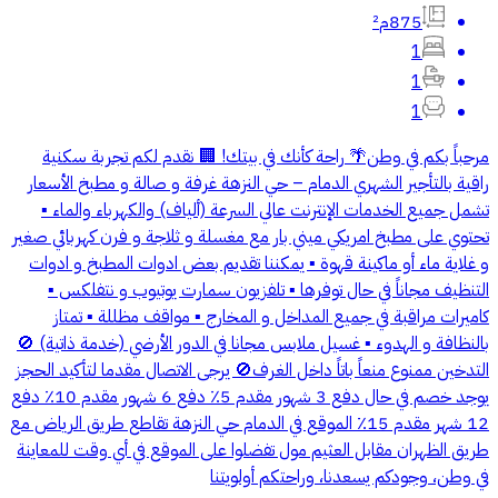
875م²
1
1
1
مرحباً بكم في وطن🌴 راحة كأنك في بيتك! 🏢 نقدم لكم تجربة سكنية
راقية بالتأجير الشهري الدمام – حي النزهة غرفة و صالة و مطبخ الأسعار
تشمل جميع الخدمات الإنترنت عالي السرعة (ألياف) والكهرباء والماء ▪️
تحتوي على مطبخ امريكي ميني بار مع مغسلة و ثلاجة و فرن كهربائي صغير
و غلاية ماء أو ماكينة قهوة ▪️ يمكننا تقديم بعض ادوات المطبخ و ادوات
التنظيف مجاناً في حال توفرها ▪️ تلفزيون سمارت يوتيوب و نتفلكس ▪️
كاميرات مراقبة في جميع المداخل و المخارج ▪️ مواقف مظللة ▪️ تمتاز
بالنظافة و الهدوء ▪️ غسيل ملابس مجانا في الدور الأرضي (خدمة ذاتية) 🚫
التدخين ممنوع منعاً باتاً داخل الغرف🚫 يرجى الاتصال مقدما لتأكيد الحجز
يوجد خصم في حال دفع 3 شهور مقدم 5٪؜ دفع 6 شهور مقدم 10٪؜ دفع
12 شهر مقدم 15٪ الموقع في الدمام حي النزهة تقاطع طريق الرياض مع
طريق الظهران مقابل العثيم مول تفضلوا على الموقع في أي وقت للمعاينة
في وطن، وجودكم يسعدنا، وراحتكم أولويتنا‏