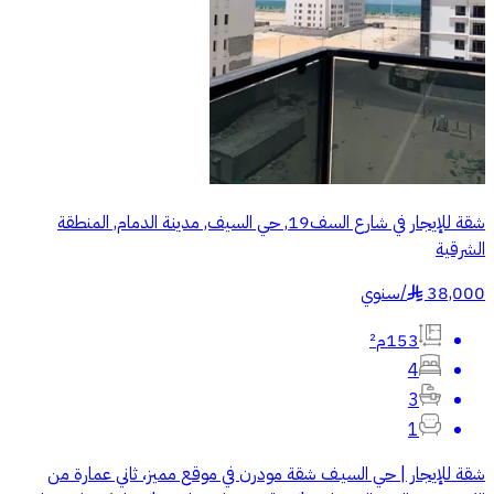
شقة للإيجار في شارع السف19, حي السيف, مدينة الدمام, المنطقة
الشرقية
38,000
/
سنوي
§
153م²
4
3
1
شقة للإيجار | حي السيـف شقة مودرن في موقع مميز، ثاني عمارة من