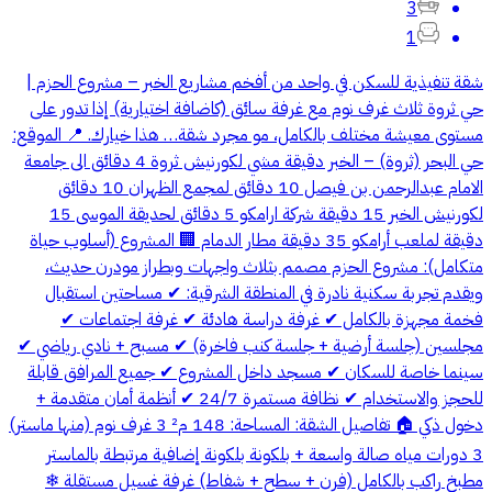
3
1
شقة تنفيذية للسكن في واحد من أفخم مشاريع الخبر – مشروع الحزم |
حي ثروة ثلاث غرف نوم مع غرفة سائق (كاضافة اختيارية) إذا تدور على
مستوى معيشة مختلف بالكامل، مو مجرد شقة… هذا خيارك. 📍 الموقع:
حي البحر (ثروة) – الخبر دقيقة مشي لكورنيش ثروة 4 دقائق الى جامعة
الامام عبدالرحمن بن فيصل 10 دقائق لمجمع الظهران 10 دقائق
لكورنيش الخبر 15 دقيقة شركة ارامكو 5 دقائق لحديقة الموسى 15
دقيقة لملعب أرامكو 35 دقيقة مطار الدمام 🏢 المشروع (أسلوب حياة
متكامل): مشروع الحزم مصمم بثلاث واجهات وبطراز مودرن حديث،
ويقدم تجربة سكنية نادرة في المنطقة الشرقية: ✔ مساحتين استقبال
فخمة مجهزة بالكامل ✔ غرفة دراسة هادئة ✔ غرفة اجتماعات ✔
مجلسين (جلسة أرضية + جلسة كنب فاخرة) ✔ مسبح + نادي رياضي ✔
سينما خاصة للسكان ✔ مسجد داخل المشروع ✔ جميع المرافق قابلة
للحجز والاستخدام ✔ نظافة مستمرة 24/7 ✔ أنظمة أمان متقدمة +
دخول ذكي 🏠 تفاصيل الشقة: المساحة: 148 م² 3 غرف نوم (منها ماستر)
3 دورات مياه صالة واسعة + بلكونة بلكونة إضافية مرتبطة بالماستر
مطبخ راكب بالكامل (فرن + سطح + شفاط) غرفة غسيل مستقلة ❄