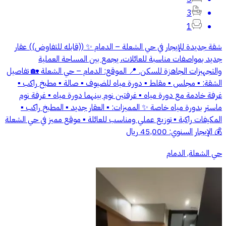
3
1
شقة جديدة للإيجار في حي الشعلة – الدمام ✨ ((قابله للتفاوض)) عقار
جديد بمواصفات مناسبة للعائلات، يجمع بين المساحة العملية
والتجهيزات الجاهزة للسكن. 📍 الموقع: الدمام – حي الشعلة 🏡 تفاصيل
الشقة: ▪️ مجلس ▪️ مقلط ▪️ دورة مياه للضيوف ▪️ صالة ▪️ مطبخ راكب ▪️
غرفة خادمة مع دورة مياه ▪️ غرفتين نوم بينهما دورة مياه ▪️ غرفة نوم
ماستر بدورة مياه خاصة ✨ المميزات: ▪️ العقار جديد ▪️ المطبخ راكب ▪️
المكيفات راكبة ▪️ توزيع عملي ومناسب للعائلة ▪️ موقع مميز في حي الشعلة
💰 الإيجار السنوي: 45,000 ريال
حي الشعلة, الدمام