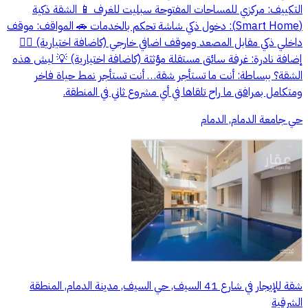
التكييف: مركزي للمساحات المفتوحة سبليت للغرف 📱 الشقة ذكية
(Smart Home): دخول ذكي شاشة تحكم بالخدمات 🚗 المواقف: موقف
داخلي ذكي مقابل المصعد وموقف اضافي خارجي (كاضافة اختيارية) 👨‍✈️
إضافة نادرة: غرفة سائق مستقلة مؤثثة (كاضافة اختيارية) 💡 ليش هذه
الشقة؟ ببساطة: أنت ما تستأجر شقة… أنت تستأجر نمط حياة فاخر
ومتكامل بمرافق ما راح تلقاها في أي مشروع ثاني في المنطقة.
حي جامعة الدمام, الدمام
شقة للإيجار في شارع 41 السيف, حي السيف, مدينة الدمام, المنطقة
الشرقية