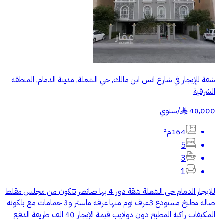
شقة للإيجار في شارع انس ابن مالك, حي الشعلة, مدينة الدمام, المنطقة
الشرقية
40,000
/
سنوي
§
164م²
5
3
1
للايجار الدمام حي الشعلة شقة دور 4 بها صانصر تتكون من مجلس مقلط
صالة مطبخ مستودع 3غرف نوم منها غرفة ماستر و3 حمامات مع بلكونه
المكيفات راكبة المطبخ دون دولايب قيمة الإيجار 40 الف طريقة الدفع