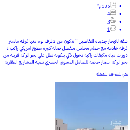
136م²
4
3
1
شقه للايجار جديده التفاصيل '' تتكون من 3غرف نوم منها غرفه ماستر
غرفه خادمه مع حمام مجلس منفصل صاله كبيره مطبخ امريكي راكب ٤
دورات مياه مكيفات راكبه دخول ذكي بلكونه تطل علي بحر الراكه قريبه من
بحر الراكه اسعار خاصه للصامل المسوق الحصري تنميه المشاريع العقاريه
حي السيف, الدمام