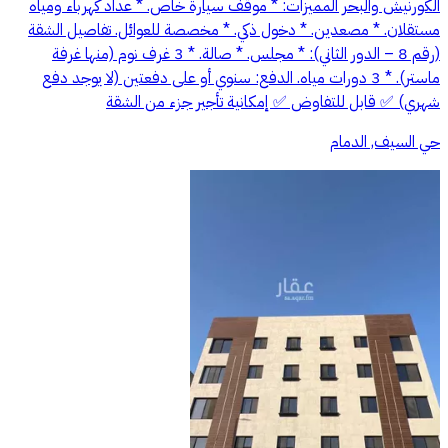
الكورنيش والبحر المميزات: * موقف سيارة خاص. * عداد كهرباء ومياه
مستقلان. * مصعدين. * دخول ذكي. * مخصصة للعوائل. تفاصيل الشقة
(رقم 8 – الدور الثاني): * مجلس. * صالة. * 3 غرف نوم (منها غرفة
ماستر). * 3 دورات مياه. الدفع: سنوي أو على دفعتين (لا يوجد دفع
شهري) ✅ قابل للتفاوض ✅ إمكانية تأجير جزء من الشقة
حي السيف, الدمام