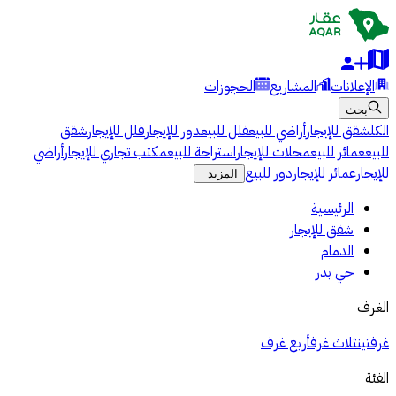
الإعلانات
المشاريع
الحجوزات
بحث
الكل
شقق للإيجار
أراضي للبيع
فلل للبيع
دور للإيجار
فلل للإيجار
شقق
للبيع
عمائر للبيع
محلات للإيجار
استراحة للبيع
مكتب تجاري للإيجار
أراضي
للإيجار
عمائر للإيجار
دور للبيع
المزيد
الرئيسية
شقق للإيجار
الدمام
حي بدر
الغرف
غرفتين
ثلاث غرف
أربع غرف
الفئة