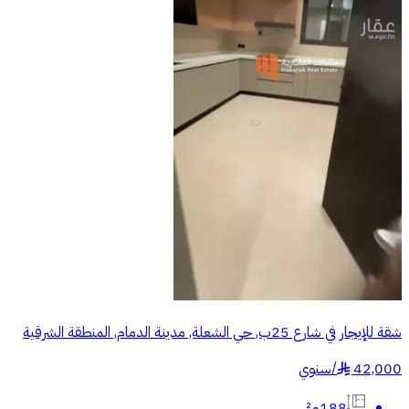
شقة للإيجار في شارع 25ب, حي الشعلة, مدينة الدمام, المنطقة الشرقية
42,000
/
سنوي
§
188م²