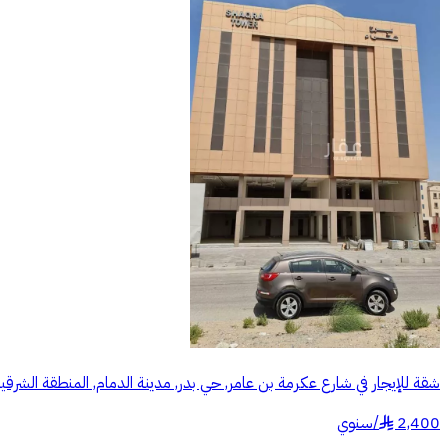
شقة للإيجار في شارع عكرمة بن عامر, حي بدر, مدينة الدمام, المنطقة الشرقي
2,400
/
سنوي
§