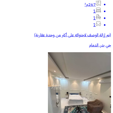
267م²
1
1
1
(تم إزالة الوصف لاحتوائه على أكثر من وحدة عقارية)
حي بدر, الدمام