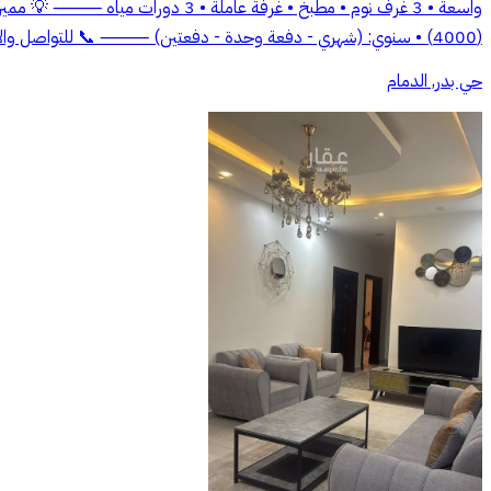
واسعة • 3 غرف نوم • مطبخ • غرفة 
(4000) • سنوي: (شهري - دفعة وحدة - دفعتين) ⸻ 📞 للتواصل والاستفسار: مؤسسة ظل السكن العقارية 05552259056
حي بدر, الدمام