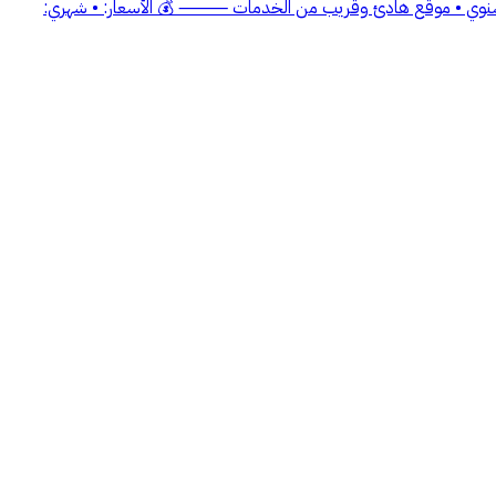
الإيجار الشهري أو السنوي • موقع هادئ وقريب من الخدمات ⸻ 💰 الأسعار: • شهري: