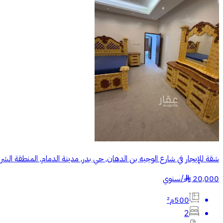
شقة للإيجار في شارع الوجيه بن الدهان, حي بدر, مدينة الدمام, المنطقة الشر
20,000
/
سنوي
§
500م²
2