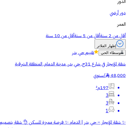
الدور
دور أرضي
العمر
أقل من 2 سنة
أقل من 5 سنة
أقل من 10 سنة
إظهار الفلاتر
تقييم
حي بدر
وسطاء الحي
شقة للإيجار في شارع 31ج, حي بدر, مدينة الدمام, المنطقة الشرقية
48,000
/
سنوي
§
197م²
3
3
1
✨ شقة للإيجار – حي بدر | الدمام ✨ فرصة مميزة للسكن 👌 شقة بتصميم 