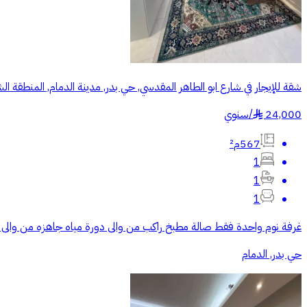
شقة للإيجار في شارع ابو الطاهر المقدسي, حي بدر, مدينة الدمام, المنطقة ال
24,000
/
سنوي
§
567م²
1
1
1
غرفة نوم واحدة فقط صالة مطبخ راكب من والى دورة مياه جاهزه من والى 
حي بدر, الدمام