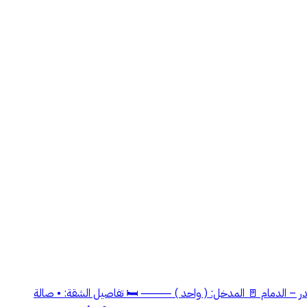
در – الدمام 🚪 المدخل: ( واحد ) ⸻ 🛏️ تفاصيل الشقة: • صالة