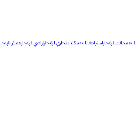
لبيع
محلات للإيجار
استراحة للبيع
مكتب تجاري للإيجار
أراضي للإيجار
عمائر للإيجار