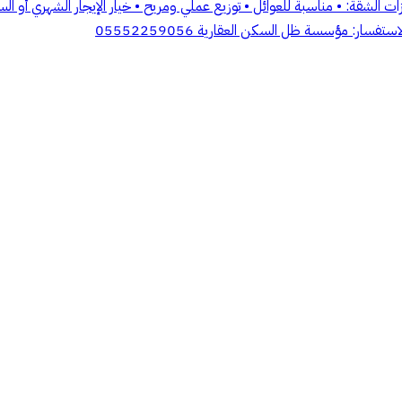
عاملة • 3 دورات مياه ⸻ 💡 مميزات الشقة: • مناسبة للعوائل • توزيع عملي ومريح • خيار 