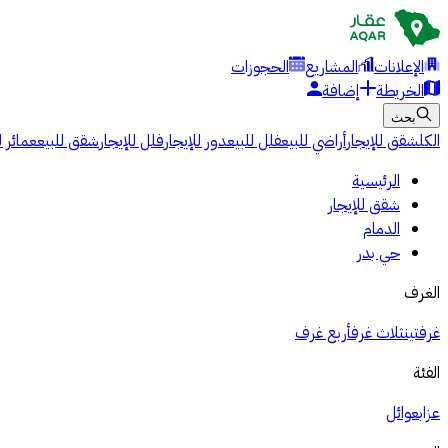
الإعلانات
المشاريع
الحجوزات
الخريطة
إضافة
بحث
الكل
شقق للإيجار
أراضي للبيع
فلل للبيع
دور للإيجار
فلل للإيجار
شقق للبيع
عمائر ل
الرئيسية
شقق للإيجار
الدمام
حي بدر
الغرف
غرفتين
ثلاث غرف
أربع غرف
الفئة
عزاب
عوائل