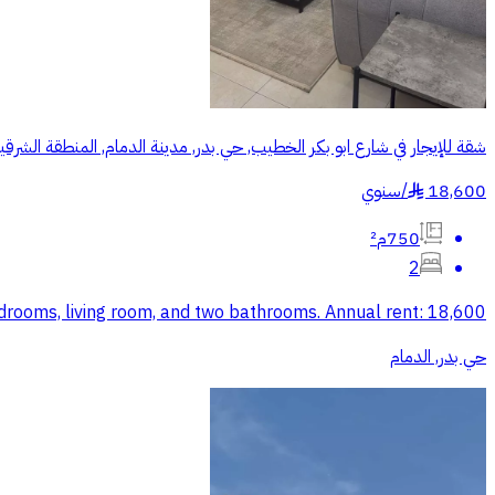
شقة للإيجار في شارع ابو بكر الخطيب, حي بدر, مدينة الدمام, المنطقة الشرقي
18,600
/
سنوي
§
750م²
2
drooms, living room, and two bathrooms. Annual rent: 18,600
حي بدر, الدمام