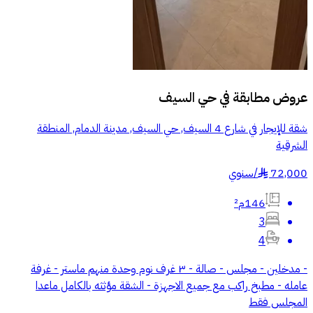
عروض مطابقة في
حي السيف
شقة للإيجار في شارع 4 السيف, حي السيف, مدينة الدمام, المنطقة
الشرقية
72,000
/
سنوي
§
146م²
3
4
- مدخلين - مجلس - صالة - ٣ غرف نوم وحدة منهم ماستر - غرفة
عامله - مطبخ راكب مع جميع الاجهزة - الشقة مؤثثه بالكامل ماعدا
المجلس فقط