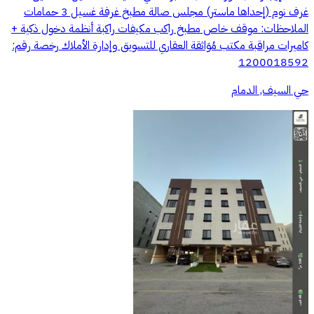
غرف نوم (إحداها ماستر) مجلس صالة مطبخ غرفة غسيل 3 حمامات
الملاحظات: موقف خاص مطبخ راكب مكيفات راكبة أنظمة دخول ذكية +
كاميرات مراقبة مكتب مُوَاثقة العقاري للتسويق وإدارة الأملاك رخصة رقم:
1200018592
حي السيف, الدمام