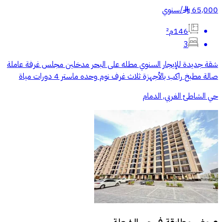
65,000
/
سنوي
§
146م²
3
شقة جديدة للإيجار السنوي مطله على البحر مدخلين مجلس غرفة عاملة
صالة مطبخ راكب بالأجهزة ثلاث غرف نوم وحده ماستر 4 دورات مياة
حي الشاطئ الغربي, الدمام