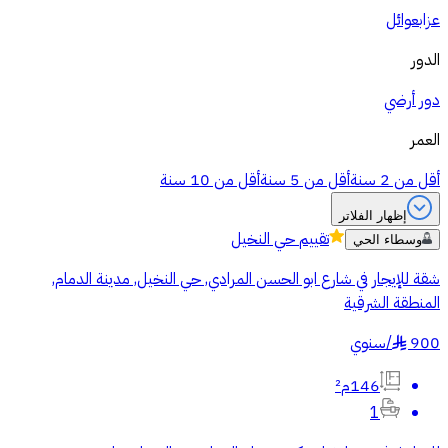
عزاب
عوائل
الدور
دور أرضي
العمر
أقل من 2 سنة
أقل من 5 سنة
أقل من 10 سنة
إظهار الفلاتر
تقييم
حي النخيل
وسطاء الحي
شقة للإيجار في شارع ابو الحسن المرادي, حي النخيل, مدينة الدمام,
المنطقة الشرقية
900
/
سنوي
§
146م²
1