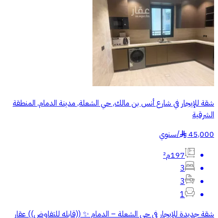
شقة للإيجار في شارع أنس بن مالك, حي الشعلة, مدينة الدمام, المنطقة
الشرقية
45,000
/
سنوي
§
197م²
3
3
1
شقة جديدة للإيجار في حي الشعلة – الدمام ✨ ((قابله للتفاوض)) عقار