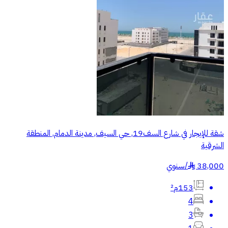
شقة للإيجار في شارع السف19, حي السيف, مدينة الدمام, المنطقة
الشرقية
38,000
/
سنوي
§
153م²
4
3