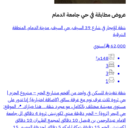
عروض مطابقة في
حي جامعة الدمام
شقة للإيجار في شارع 39 السيف, حي السيف, مدينة الدمام, المنطقة
الشرقية
62,000
/
سنوي
§
148م²
3
3
1
شقة تنفيذية للسكن في واحد من أفخم مشاريع الخبر – مشروع الحزم |
حي ثروة ثلاث غرف نوم مع غرفة سائق (كاضافة اختيارية) إذا تدور على
مستوى معيشة مختلف بالكامل، مو مجرد شقة… هذا خيارك. 📍 الموقع:
حي البحر (ثروة) – الخبر دقيقة مشي لكورنيش ثروة 4 دقائق الى جامعة
الامام عبدالرحمن بن فيصل 10 دقائق لمجمع الظهران 10 دقائق
لكورنيش الخبر 15 دقيقة شركة ارامكو 5 دقائق لحديقة الموسى 15