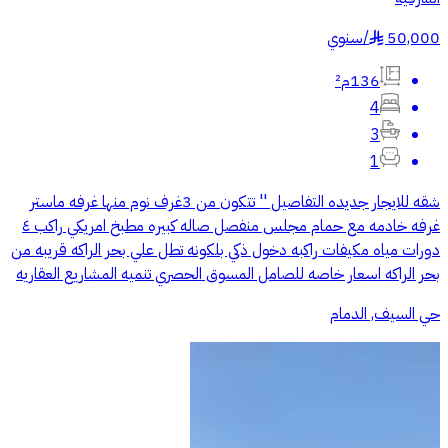
50,000
/
سنوي
§
136م²
4
3
1
شقه للايجار جديده التفاصيل '' تتكون من 3غرف نوم منها غرفه ماستر
غرفه خادمه مع حمام مجلس منفصل صاله كبيره مطبخ امريكي راكب ٤
دورات مياه مكيفات راكبه دخول ذكي بلكونه تطل علي بحر الراكه قريبه من
بحر الراكه اسعار خاصه للصامل المسوق الحصري تنميه المشاريع العقاريه
حي السيف, الدمام