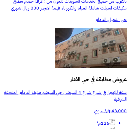
بالقرب من جميع الخدمات السويتات تتكون من : غرفة حمام مطبخ
مكيفات اسبلت شاملة المياه والكهرباء قيمة الايجار 800 ريال شهري
حي النخيل, الدمام
عروض مطابقة في
حي الفنار
شقة للإيجار في شارع شارع 4 السيف , حي السيف, مدينة الدمام, المنطقة
الشرقية
43,000
/
سنوي
§
126م²