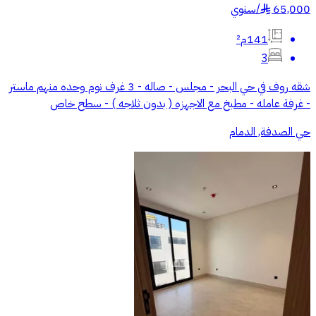
65,000
/
سنوي
§
141م²
3
شقه روف في حي البحر - مجلس - صاله - 3 غرف نوم وحده منهم ماستر
- غرفة عامله - مطبخ مع الاجهزه ( بدون ثلاجه ) - سطح خاص
حي الصدفة, الدمام