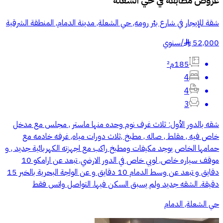
عروض مطابقة في
حي الشعلة
شقة للإيجار في شارع بئر رومه, حي الشعلة, مدينة الدمام, المنطقة الشرقية
52,000
/
سنوي
§
185م²
4
4
3
شقه بالدور الأول: ثلاث غرف نوم وحده منها ماستر , مجلس مع مدخل
خاص فيه , مقلط , صاله , مطبخ ,ثلاث دورات مياه, غرفه خادمه مع
حمامها الخاص يوجد مكيفات ومطبخ راكب مع اجهزته الكهربائية جديد , و
موقف سياره خاص, لوبي خاص في الدور الارضي, تبعد عن ارامكو 10
دقايق و تبعد عن وسط الدمام 10 دقايق و عن الواجة البحرية بالخبر 15
دقيقة. الشقه جديد ولم يسبق السكن فيها. التواصل واتس فقط
حي الشعلة, الدمام