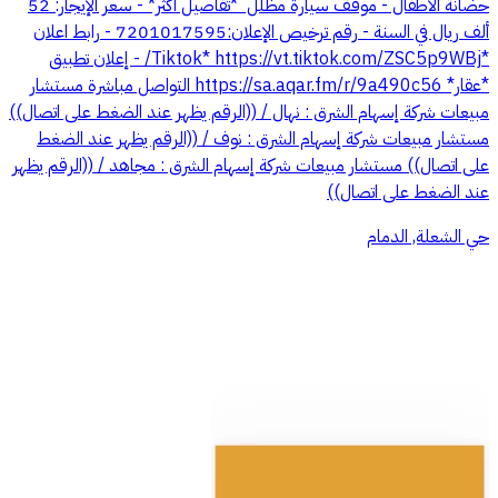
حضانة الأطفال - موقف سيارة مظلل ⁠ *تفاصيل اكثر* - ⁠سعر الإيجار: 52
ألف ريال في السنة - ⁠رقم ترخيص الإعلان:7201017595 - رابط اعلان
*Tiktok* https://vt.tiktok.com/ZSC5p9WBj/ - إعلان تطبيق
*عقار* https://sa.aqar.fm/r/9a490c56 التواصل مباشرة مستشار
مبيعات شركة إسهام الشرق : نهال / ((الرقم يظهر عند الضغط على اتصال))
مستشار مبيعات شركة إسهام الشرق : نوف / ((الرقم يظهر عند الضغط
على اتصال)) مستشار مبيعات شركة إسهام الشرق : مجاهد / ((الرقم يظهر
عند الضغط على اتصال))
حي الشعلة, الدمام