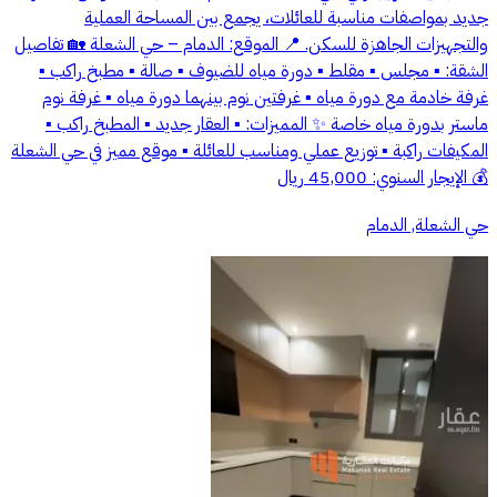
جديد بمواصفات مناسبة للعائلات، يجمع بين المساحة العملية
والتجهيزات الجاهزة للسكن. 📍 الموقع: الدمام – حي الشعلة 🏡 تفاصيل
الشقة: ▪️ مجلس ▪️ مقلط ▪️ دورة مياه للضيوف ▪️ صالة ▪️ مطبخ راكب ▪️
غرفة خادمة مع دورة مياه ▪️ غرفتين نوم بينهما دورة مياه ▪️ غرفة نوم
ماستر بدورة مياه خاصة ✨ المميزات: ▪️ العقار جديد ▪️ المطبخ راكب ▪️
المكيفات راكبة ▪️ توزيع عملي ومناسب للعائلة ▪️ موقع مميز في حي الشعلة
💰 الإيجار السنوي: 45,000 ريال
حي الشعلة, الدمام