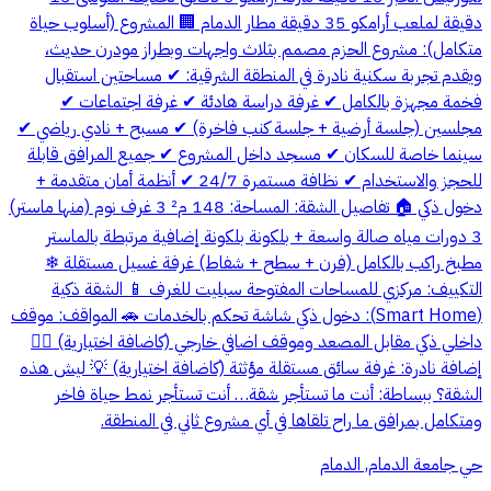
دقيقة لملعب أرامكو 35 دقيقة مطار الدمام 🏢 المشروع (أسلوب حياة
متكامل): مشروع الحزم مصمم بثلاث واجهات وبطراز مودرن حديث،
ويقدم تجربة سكنية نادرة في المنطقة الشرقية: ✔ مساحتين استقبال
فخمة مجهزة بالكامل ✔ غرفة دراسة هادئة ✔ غرفة اجتماعات ✔
مجلسين (جلسة أرضية + جلسة كنب فاخرة) ✔ مسبح + نادي رياضي ✔
سينما خاصة للسكان ✔ مسجد داخل المشروع ✔ جميع المرافق قابلة
للحجز والاستخدام ✔ نظافة مستمرة 24/7 ✔ أنظمة أمان متقدمة +
دخول ذكي 🏠 تفاصيل الشقة: المساحة: 148 م² 3 غرف نوم (منها ماستر)
3 دورات مياه صالة واسعة + بلكونة بلكونة إضافية مرتبطة بالماستر
مطبخ راكب بالكامل (فرن + سطح + شفاط) غرفة غسيل مستقلة ❄
التكييف: مركزي للمساحات المفتوحة سبليت للغرف 📱 الشقة ذكية
(Smart Home): دخول ذكي شاشة تحكم بالخدمات 🚗 المواقف: موقف
داخلي ذكي مقابل المصعد وموقف اضافي خارجي (كاضافة اختيارية) 👨‍✈️
إضافة نادرة: غرفة سائق مستقلة مؤثثة (كاضافة اختيارية) 💡 ليش هذه
الشقة؟ ببساطة: أنت ما تستأجر شقة… أنت تستأجر نمط حياة فاخر
ومتكامل بمرافق ما راح تلقاها في أي مشروع ثاني في المنطقة.
حي جامعة الدمام, الدمام