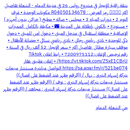
شقة راقية للإيجار في مشروع رواس 26 في مدينة الدمام - الشعلة تفاصيل
اكثر 👇🏻🤩🤩 رمز العرض : R04050134678 مكونات الوحدة •⁠ ⁠غرف
النوم 2 •⁠ ⁠دورات المياه 3 •⁠ ⁠⁠مجلس •⁠ ⁠⁠صاله •⁠ ⁠⁠مطبخ ( خزائن بدون أجهزه )
•⁠ ⁠⁠مستودع⁠ •⁠ ⁠⁠بالكوني بإطلاله على المدينة 🌃 •⁠ ⁠⁠مكيفة بالكامل ⁠ المميزات
الإضافية •⁠ ⁠منطقة استقبال في مدخل المبنى •⁠ ⁠دخول امن للمبنى •⁠ ⁠دخول
ذكي للوحدة •⁠ ⁠نادي رياضي رجالي •⁠ ⁠نادي رياضي نسائي •⁠ ⁠حضانة الأطفال •⁠
⁠موقف سيارة مظلل ⁠ تفاصيل اكثر •⁠ ⁠⁠سعر الإيجار: 52 ألف ريال في السنة •⁠
⁠⁠رقم ترخيص الإعلان:7200975112 •⁠ ⁠رابط اعلان Tiktok
https://vt.tiktok.com/ZSxE1CBrU/ •⁠ ⁠إعلان تطبيق عقار
https://sa.aqar.fm/r/521be074 التواصل مباشرة مستشار مبيعات
شركة إسهام الشرق : نهال / ((الرقم يظهر عند الضغط على اتصال))
مستشار مبيعات شركة إسهام الشرق : نوف / ((الرقم يظهر عند الضغط
على اتصال)) مستشار مبيعات شركة إسهام الشرق : مجاهد / ((الرقم يظهر
عند الضغط على اتصال))
حي الشعلة, الدمام