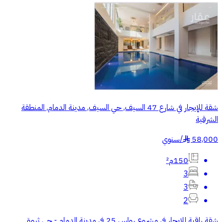
شقة للإيجار في شارع 47 السيف, حي السيف, مدينة الدمام, المنطقة
الشرقية
58,000
/
سنوي
§
150م²
3
3
2
شقة راقية للإيجار في مشروع رواس 25 في مدينة الدمام - حي ثروة