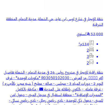
شقة للإيجار في شارع اوس ابن عابد, حي الشعلة, مدينة الدمام, المنطقة
الشرقية
52,000
/
سنوي
§
134م²
2
3
2
شقة راقية للإيجار في مشروع رواس 26 في مدينة الدمام - الشعلة تفاصيل
اكثر 👇🏻🤩🤩 رمز العرض : R03050102030 *مكونات الوحدة* - غرف
النوم 2 - دورات المياه 3 - ⁠مجلس - ⁠صاله - ⁠مطبخ ( شبه مجهز بالأجهزه )
- ⁠غرفة عامله ⁠ - ⁠بالكوني بإطلاله على المدينة 🌃 - ⁠مكيفة بالكامل ⁠
*المميزات الإضافية* - منطقة استقبال في مدخل المبنى - دخول امن
للمبنى - دخول ذكي للوحدة - نادي رياضي رجالي - نادي رياضي نسائي -