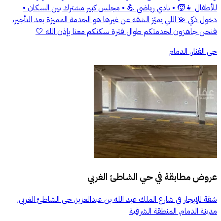
للأطفال 👧🧒 • نادي رياضي 💪 • مجلس كبير مشترك بين السكان •
دخول ذكي 💫 اللي يميّز الشقة عن غيرها هو الخدمة المميزة بعد التأجير،
فنحن جاهزون لخدمتكم طوال فترة سكنكم معنا بإذن الله 🤍
حي الفنار, الدمام
عروض مطابقة في
حي الشاطئ الغربي
شقة للإيجار في شارع الملك عبد الله بن عبدالعزيز, حي الشاطئ الغربي,
مدينة الدمام, المنطقة الشرقية