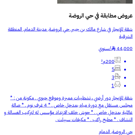
عروض مطابقة في
حي الروضة
شقة للإيجار في شارع مالك بن جبير, حي الروضة, مدينة الدمام, المنطقة
الشرقية
44,000
/
سنوي
§
200م²
5
3
1
شقة للإيجار دور أرضي ، تشطيبات مميزة وموقع حيوي . مكونة من : *
مجلس مستقل مع دورة مياه بمدخل خاص . * 4 غرف نوم . * صالة
عائلية بمدخل خاص . * حوش خلف الارتداد مؤسس له لتركيب الغسالة و
النشاف . * مطبخ راكب . * مكيفات سبيلت .
حي الروضة, الدمام