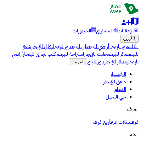
الإعلانات
المشاريع
الحجوزات
بحث
الكل
شقق للإيجار
أراضي للبيع
فلل للبيع
دور للإيجار
فلل للإيجار
شقق
للبيع
عمائر للبيع
محلات للإيجار
استراحة للبيع
مكتب تجاري للإيجار
أراضي
للإيجار
عمائر للإيجار
دور للبيع
المزيد
الرئيسية
شقق للإيجار
الدمام
حي النخيل
الغرف
غرفتين
ثلاث غرف
أربع غرف
الفئة