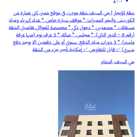
1
شقة للإيجار | حي السيـف شقة مودرن في موقع مميز، ثاني عمارة من
الكورنيش والبحر المميزات: * موقف سيارة خاص. * عداد كهرباء ومياه
مستقلان. * مصعدين. * دخول ذكي. * مخصصة للعوائل. تفاصيل الشقة
(رقم 8 – الدور الثاني): * مجلس. * صالة. * 3 غرف نوم (منها غرفة
ماستر). * 3 دورات مياه. الدفع: سنوي أو على دفعتين (لا يوجد دفع
شهري) ✅ قابل للتفاوض ✅ إمكانية تأجير جزء من الشقة
حي السيف, الدمام