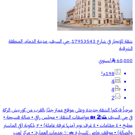
شقة للإيجار في شارع 17953543, حي السيف, مدينة الدمام, المنطقة
الشرقية
60,000
/
سنوي
§
198م²
4
4
2
مرحباً فيكم! الشقة جديدة وعلى موقع مميّز جدًا بالقرب من كورنيش الركة
في حي السيف 🌅🏖️ 🏡 مواصفات الشقة: • مجلس راقي • صالة فسيحة •
مطبخ • ٤ حمّامات • ٤ غرف نوم (منها غرفة عاملة) • ٢ بلكونة (في الماستر
والصالة) • موقف خاص للسيارة 🚗 ✨ خدمات العمارة: • مركز لعب