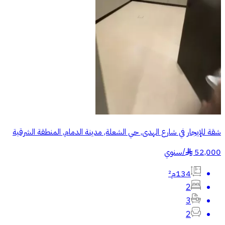
شقة للإيجار في شارع الهدى, حي الشعلة, مدينة الدمام, المنطقة الشرقية
52,000
/
سنوي
§
134م²
2
3
2