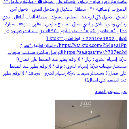
عامله مع دورة مياه - ⁠ بالكوني بإطلالة على المدينة🌃 - ⁠مكيفة بالكامل *⭐️
المميزات الإضافية ⭐️* - ⁠منطقة استقبال في مدخل المبنى - ⁠دخول آمن
للمبنى - ⁠دخول ذكي للوحدة - ⁠مجلس مشترك - ⁠منطقة ألعاب أطفال - ⁠نادي
رياضي رجالي - ⁠نادي رياضي نسائي - ⁠مسبح خارجي - ⁠مقهى - ⁠موقف سيارة
مظلل *⭐️ تفاصيل اكثر ⭐️* - ⁠سعر التأجير : 50 الف في السنة - ⁠رقم ترخيص
الإعلان:7201061802 - رابط اعلان *Tiktok*
https://vt.tiktok.com/ZS4agaLPp/ - إعلان تطبيق *عقار*
https://sa.aqar.fm/r/f787ec2d التواصل مباشرة مستشار مبيعات
شركة إسهام الشرق : نهال / ((الرقم يظهر عند الضغط على اتصال))
مستشار مبيعات شركة إسهام الشرق : نوف / ((الرقم يظهر عند الضغط
على اتصال)) مستشار مبيعات شركة إسهام الشرق : مجاهد / ((الرقم يظهر
عند الضغط على اتصال))
حي السيف, الدمام