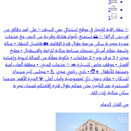
3
2
1
✨ شقة راقية للإيجار في موقع استثنائي بحي السيف – على بُعد دقائق من
كورنيش الراكة! ✨ 🌅 استمتع بأجواء هادئة وقريبة من البحر، مع خدمات
مميزة وتجربة سكن مريحة طوال فترة الإقامة. 🏡 تفاصيل الشقة: • صالة
واسعة بنظام أمريكي تمنحك مساحة مثالية للراحة والاستقبال • مطبخ
مجهّز • 3 غرف نوم • 2 حمّامات • بلكونة مطلّة من الصالة لتهوية وإضاءة
أفضل • موقف خاص للسيارة 🚗 ✨ خدمات المبنى: • منطقة ألعاب آمنة
وممتعة للأطفال 👧🧒 • نادي رياضي مجهّز 💪 • مجلس كبير مشترك
للسكان • نظام دخول ذكي لخصوصية وأمان أعلى 💎 الميزة الأهم: خدمتنا
المستمرة بعد التأجير؛ نحن معكم طوال فترة إقامتكم لضمان تجربة
سكن مثالية بإذن الله .
حي الفنار, الدمام