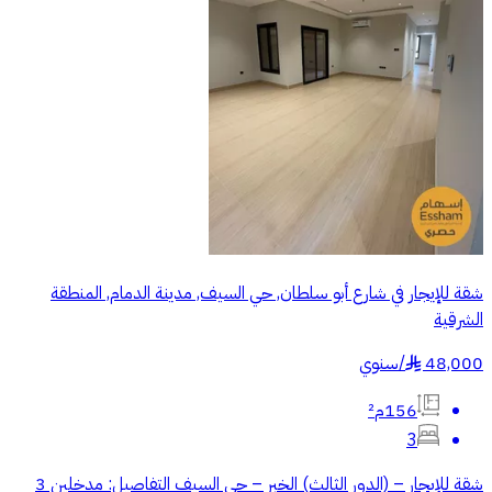
شقة للإيجار في شارع أبو سلطان, حي السيف, مدينة الدمام, المنطقة
الشرقية
48,000
/
سنوي
§
156م²
3
شقة للإيجار – (الدور الثالث) الخبر – حي السيف التفاصيل: مدخلين 3