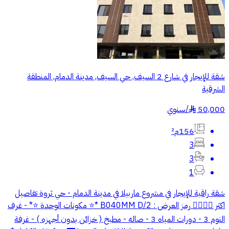
شقة للإيجار في شارع 2 السيف, حي السيف, مدينة الدمام, المنطقة
الشرقية
50,000
/
سنوي
§
156م²
3
3
1
شقة راقية للإيجار في مشروع ماربيلا في مدينة الدمام - حي ثروة تفاصيل
اكثر 👇🏻🤩🤩 رمز العرض : B040MM D/2 *⭐️ مكونات الوحدة ⭐️* - غرف
النوم 3 - ⁠دورات المياه 3 - ⁠صاله - ⁠مطبخ ( خزائن بدون أجهزه ) - ⁠غرفة