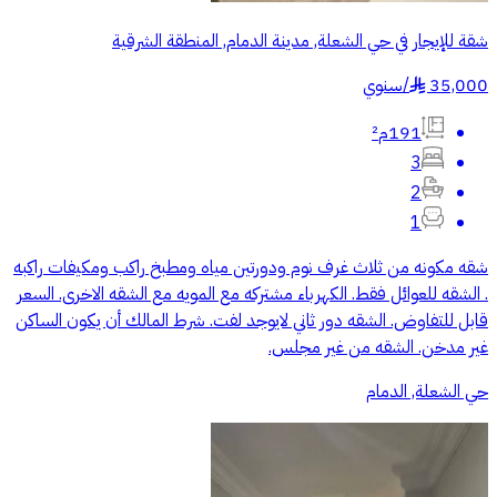
شقة للإيجار في حي الشعلة, مدينة الدمام, المنطقة الشرقية
35,000
/
سنوي
§
191م²
3
2
1
شقه مكونه من ثلاث غرف نوم ودورتين مياه ومطبخ راكب ومكيفات راكبه
. الشقه للعوائل فقط. الكهرباء مشتركه مع المويه مع الشقه الاخرى. السعر
قابل للتفاوض. الشقه دور ثاني لايوجد لفت. شرط المالك أن يكون الساكن
غير مدخن. الشقه من غير مجلس.
حي الشعلة, الدمام