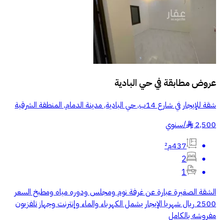
عروض مطابقة في
حي البادية
شقة للإيجار في شارع 14ب, حي البادية, مدينة الدمام, المنطقة الشرقية
2,500
/
سنوي
§
437م²
2
1
‏الشقة الصغيرة عبارة عن غرفة نوم ومجلس ودوره مياه ومطبخ السعر
2500 ريال شهريا ‏الإيجار يشمل الكهرباء والماء وإنترنت وجهاز تلفزيون
مفروشه بالكامل