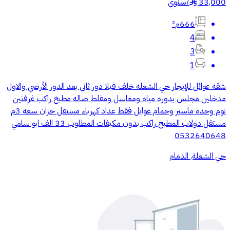
33,000
/
سنوي
§
666م²
4
3
1
شقه عوائل للإيجار حي الشعله خلف فيلا دور ثاني بعد الدور الأرضي والاول
مدخلين مجلس بدوره مياه ومغاسل ومقلط صاله مطبخ راكب غرفتين
نوم وحده ماستر وحمام عوايل فقط عداد كهرباء مستقل خزان سعه 3م
مستقل دولاب المطبخ راكب بدون مكيفات المطلوب 33 الف ابو سامي
0532640648
حي الشعلة, الدمام