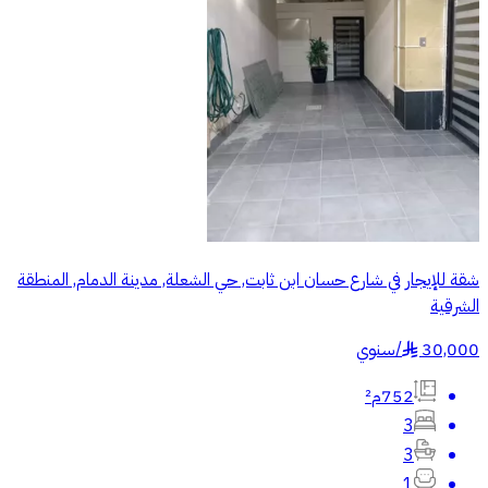
شقة للإيجار في شارع حسان ابن ثابت, حي الشعلة, مدينة الدمام, المنطقة
الشرقية
30,000
/
سنوي
§
752م²
3
3
1