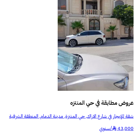
عروض مطابقة في
حي المنتزه
شقة للإيجار في شارع الاراك, حي المنتزة, مدينة الدمام, المنطقة الشرقية
43,000
/
سنوي
§