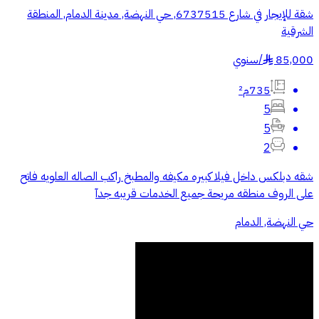
شقة للإيجار في شارع 6737515, حي النهضة, مدينة الدمام, المنطقة
الشرقية
85,000
/
سنوي
§
735م²
5
5
2
شقه دبلكس داخل فيلا كبيره مكيفه والمطبخ راكب الصاله العلويه فاتح
على الروف منطقه مريحة جميع الخدمات قريبه جدآ
حي النهضة, الدمام