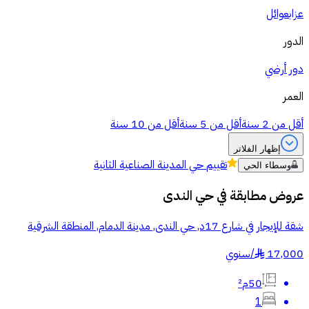
عزاب
عوائل
الدور
دور أرضي
العمر
أقل من 2 سنة
أقل من 5 سنة
أقل من 10 سنة
إظهار الفلاتر
تقييم
حي المدينة الصناعية الثانية
وسطاء الحي
عروض مطابقة في
حي الندى
شقة للإيجار في شارع 17د, حي الندى, مدينة الدمام, المنطقة الشرقية
17,000
/
سنوي
§
50م²
1