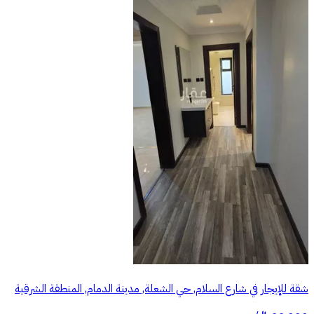
شقة للإيجار في شارع السلام, حي الشعلة, مدينة الدمام, المنطقة الشرقية