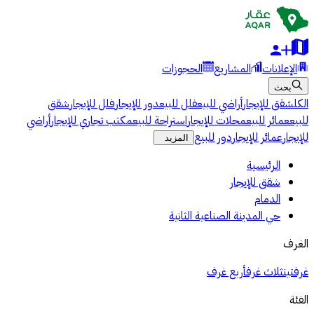
الإعلانات
المشاريع
الحجوزات
بحث
الكل
شقق للإيجار
أراضي للبيع
فلل للبيع
دور للإيجار
فلل للإيجار
شقق
للبيع
عمائر للبيع
محلات للإيجار
استراحة للبيع
مكتب تجاري للإيجار
أراضي
للإيجار
عمائر للإيجار
دور للبيع
المزيد
الرئيسية
شقق للإيجار
الدمام
حي المدينة الصناعية الثانية
الغرف
غرفتين
ثلاث غرف
أربع غرف
الفئة