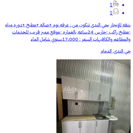
1
1
شقه للإيجار بحي الندى تتكون من : غرفه نوم +صاله +مطبخ +دوره مياه
-مطبخ راكب -حارس 24ساعه بالعماره -موقع مميز قريب للخدمات
والمطاعم والكافيهات السعر : 17،000سنوي شامل الماء
حي الندى, الدمام