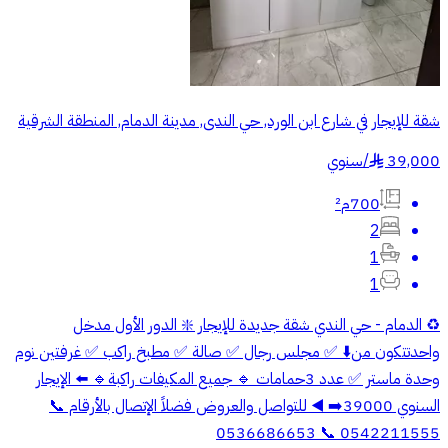
شقة للإيجار في شارع ابن الورد, حي الندى, مدينة الدمام, المنطقة الشرقية
39,000
/
سنوي
§
700م²
2
1
1
♻️ الدمام - حي الندي شقة جديدة للإيجار ❇️ الدور الأول مدخل
واحدتتكون من⬇️ ✅ مجلس رجال ✅ صالة ✅ مطبخ راكب ✅ غرفتين نوم
وحدة ماستر ✅ عدد 3حمامات 🔹 جميع المكيفات راكبة🔹 ⬅️ الإيجار
السنوي 39000➡️ ◀️ للتواصل والعروض فضلاً الإتصال بالأرقام 📞
0542211555 📞 0536686653