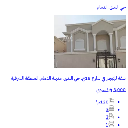
حي الندى, الدمام
شقة للإيجار في شارع 18ج, حي الندى, مدينة الدمام, المنطقة الشرقية
3,000
/
سنوي
§
120م²
3
3
1