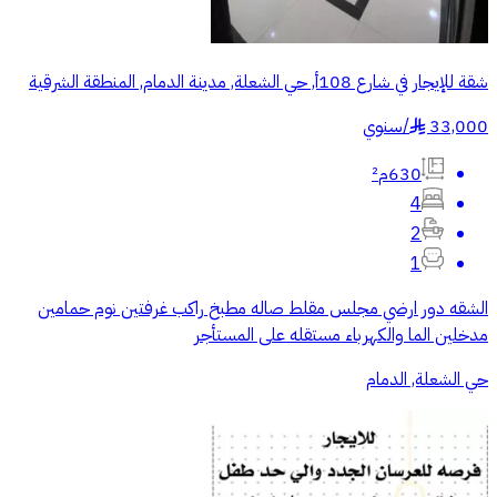
شقة للإيجار في شارع 108أ, حي الشعلة, مدينة الدمام, المنطقة الشرقية
33,000
/
سنوي
§
630م²
4
2
1
الشقه دور ارضي مجلس مقلط صاله مطبخ راكب غرفتين نوم حمامين
مدخلين الما والكهرباء مستقله على المستأجر
حي الشعلة, الدمام