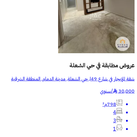
عروض مطابقة في
حي الشعلة
شقة للإيجار في شارع 49ا, حي الشعلة, مدينة الدمام, المنطقة الشرقية
30,000
/
سنوي
§
798م²
4
3
1