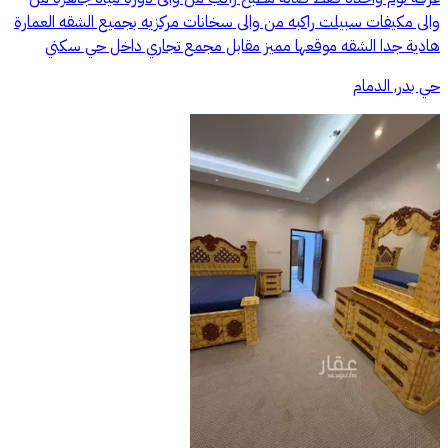
والى مكيفات سبيلت راكبه من والى سخانات مركزيه بجميع الشقه العمارة
هادية جدا الشقه موقعها مميز مقابل مجمع تجاري داخل حي سكني
حي بدر, الدمام