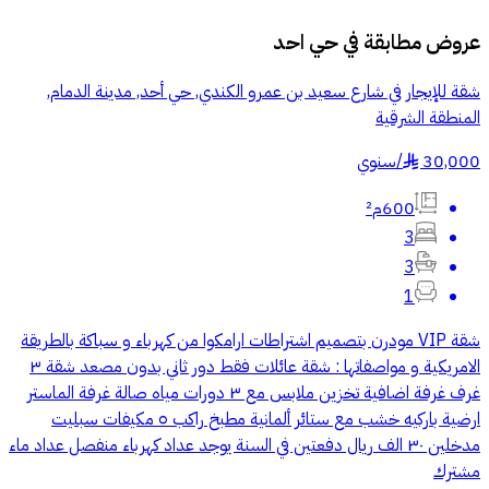
عروض مطابقة في
حي احد
شقة للإيجار في شارع سعيد بن عمرو الكندي, حي أحد, مدينة الدمام,
المنطقة الشرقية
30,000
/
سنوي
§
600م²
3
3
1
شقة VIP مودرن بتصميم اشتراطات ارامكوا من كهرباء و سباكة بالطريقة
الامريكية و مواصفاتها : شقة عائلات فقط دور ثاني بدون مصعد شقة ٣
غرف غرفة اضافية تخزين ملابس مع ٣ دورات مياه صالة غرفة الماستر
ارضية باركيه خشب مع ستائر ألمانية مطبخ راكب ٥ مكيفات سبليت
مدخلين ٣٠ الف ريال دفعتين في السنة يوجد عداد كهرباء منفصل عداد ماء
مشترك