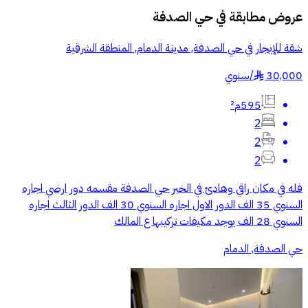
عروض مطابقة في
حي الصدفة
شقة للإيجار في حي الصدفة, مدينة الدمام, المنطقة الشرقية
30,000
/
سنوي
§
595م²
2
2
2
فله في مكان راقي وهادئ في الخبر حي الصدفة مقسمه دور ارضي اجاره
السنوي 35 الف الدور الاول اجاره السنوي 30 الف الدور الثالث اجاره
السنوي 28 الف يوجد مكيفات تركيبها ع المالك
حي الصدفة, الدمام