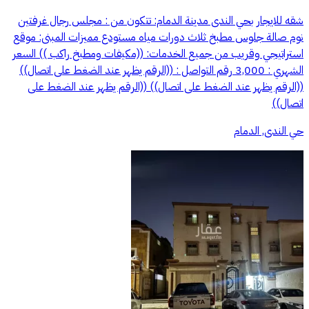
شقه للايجار بحي الندى مدينة الدمام: تتكون من : مجلس رجال غرفتين
نوم صالة جلوس مطبخ ثلاث دورات مياه مستودع مميزات المبنى: موقع
استراتيجي وقريب من جميع الخدمات: ((مكيفات ومطبخ راكب )) السعر
الشهري : 3,000 رقم التواصل : ((الرقم يظهر عند الضغط على اتصال))
((الرقم يظهر عند الضغط على اتصال)) ((الرقم يظهر عند الضغط على
اتصال))
حي الندى, الدمام