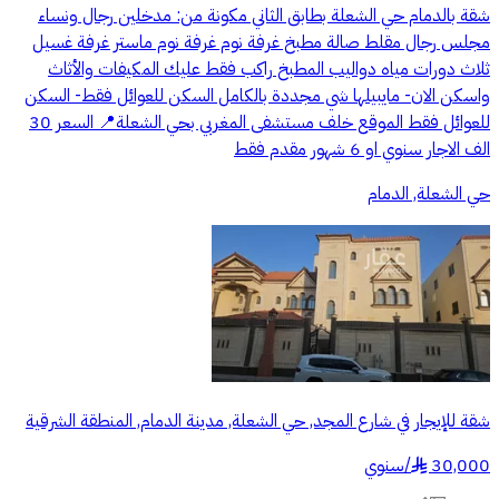
شقة بالدمام حي الشعلة بطابق الثاني مكونة من: مدخلين رجال ونساء
مجلس رجال مقلط صالة مطبخ غرفة نوم غرفة نوم ماستر غرفة غسيل
ثلاث دورات مياه دواليب المطبخ راكب فقط عليك المكيفات والأثاث
واسكن الان- مايبيلها شي مجددة بالكامل السكن للعوائل فقط- السكن
للعوائل فقط الموقع خلف مستشفى المغربي بحي الشعلة📍 السعر 30
الف الاجار سنوي او 6 شهور مقدم فقط
حي الشعلة, الدمام
شقة للإيجار في شارع المجد, حي الشعلة, مدينة الدمام, المنطقة الشرقية
30,000
/
سنوي
§