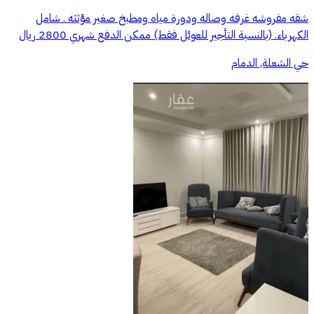
شقه مفروشه غرفه وصاله ودورة مياه ومطبخ صغير مؤثثه . شامل
الكهرباء. (بالنسبة التأجير للعوئل فقط) ممكن الدفع شهري 2800 ريال
حي الشعلة, الدمام