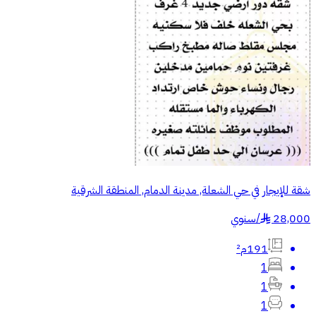
شقة للإيجار في حي الشعلة, مدينة الدمام, المنطقة الشرقية
28,000
/
سنوي
§
191م²
1
1
1