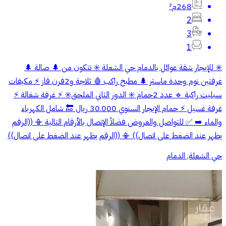
268م²
2
3
1
✳️ للإيجار شقة عوائل بالدمام حي الشعلة ✳️ تتكون من 🌲 صالة 🌲
غرفتين نوم وحدة ماستر 🌲 مطبخ راكب 🩸 ثلاجة و2فرن قاز ⚡ مكيفات
سبليت راكبة 🔹 عدد 2حمام ✳️ الدور الثاني الملحق✳️ ⚡ غرفة شغالة ⚡
غرفة غسيل ⚡ حمام الإيجار السنوي 30.000 ريال 🔚 شامل الكهرباء
والماء ➡️ ✅ للتواصل والعروض فضلاً الإتصال بالأرقام التالية 📳 ((الرقم
يظهر عند الضغط على اتصال)) 📳 ((الرقم يظهر عند الضغط على اتصال))
حي الشعلة, الدمام