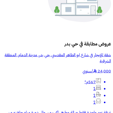
عروض مطابقة في
حي بدر
شقة للإيجار في شارع ابو الطاهر المقدسي, حي بدر, مدينة الدمام, المنطقة
الشرقية
24,000
/
سنوي
§
567م²
1
1
1
غرفة نوم واحدة فقط صالة مطبخ راكب من والى دورة مياه جاهزه من