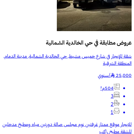
عروض مطابقة في
حي الخالدية الشمالية
شقة للإيجار في شارع خميس مشيط, حي الخالدية الشمالية, مدينة الدمام,
المنطقة الشرقية
25,000
/
سنوي
§
504م²
3
2
1
للايجار موقع ممتاز غرفتين نوم مجلس صالة دورتين مياه ومطبخ مدخلين
للشقة مطبخ راكب