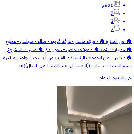
620م²
2
3
2
🏠 حي المنتزة 🏠 - غرفة ماستر - غرفة فردية - صالة - مجلس - مطبخ
🏠 مميزات الشقة 🏠 - موقف خاص - دخول ذكي 🏠 مميزات المشروع
🏠 - بالقرب من الخدمات الرئيسية - بالقرب من المسجد التواصل مباشرة
قسم المبيعات حسام : ((الرقم يظهر عند الضغط على اتصال))m
حي المنتزه, الدمام