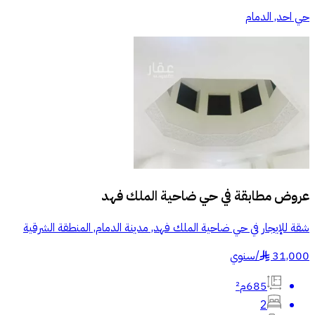
حي احد, الدمام
عروض مطابقة في
حي ضاحية الملك فهد
شقة للإيجار في حي ضاحية الملك فهد, مدينة الدمام, المنطقة الشرقية
31,000
/
سنوي
§
685م²
2