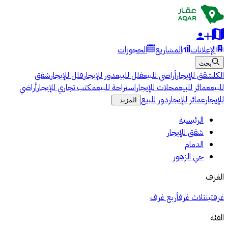
الإعلانات
المشاريع
الحجوزات
بحث
الكل
شقق للإيجار
أراضي للبيع
فلل للبيع
دور للإيجار
فلل للإيجار
شقق
للبيع
عمائر للبيع
محلات للإيجار
استراحة للبيع
مكتب تجاري للإيجار
أراضي
للإيجار
عمائر للإيجار
دور للبيع
المزيد
الرئيسية
شقق للإيجار
الدمام
حي الزهور
الغرف
غرفتين
ثلاث غرف
أربع غرف
الفئة