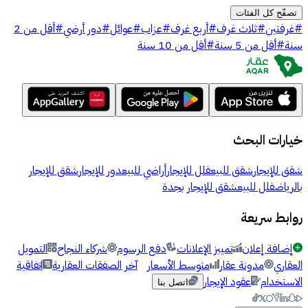
تصفّح كل الفئات
#
غرفتين
#
ثلاث غرف
#
أربع غرف
#
عزاب
#
عوائل
#
دور أرضي
#
أقل من 2
سنة
#
أقل من 5 سنة
#
أقل من 10 سنة
خيارات البحث
شقق للإيجار
شقق للبيع
فلل للإيجار
أراضي للبيع
دور للإيجار
شقق للإيجار
بالرياض
فلل للبيع
شقق للإيجار بجدة
روابط سريعة
إضافة إعلان
تمييز الإعلانات
دفع الرسوم
شركاء النجاح
التمويل
العقاري
مدونة عقار
متوسط الأسعار
آخر الصفقات العقارية
اتفاقية
الاستخدام
عقود الإيجار
اتصل بنا