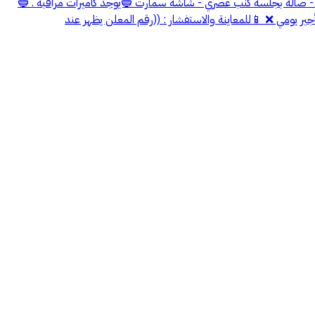
راير ، مفرد . - دورة مياة رئيسية - مطبخ بكامل أجهزته - صاله بجلسه كنب عصري - شاشة سمارت 🔵يوجد كاميرات مراقبة . 🔵
جير يومي ❌ 📱للمعاينة والاستفشار : ((رقم المعلن يظهر عند