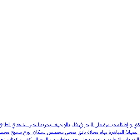
 الصيانة المباشرة مياه محلاة نادي صحي مخصص لسكان البرج مسبح مخص
 التجارية والخدمية على بعد خطوات من البرج السكني المكونات : - غرف نو