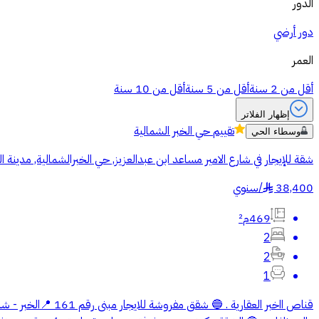
الدور
دور أرضي
العمر
أقل من 2 سنة
أقل من 5 سنة
أقل من 10 سنة
إظهار الفلاتر
تقييم
حي الخبر الشمالية
وسطاء الحي
شقة للإيجار في شارع الامير مساعد ابن عبدالعزيز, حي الخبرالشمالية, مدينة ال
38,400
/
سنوي
§
469م²
2
2
1