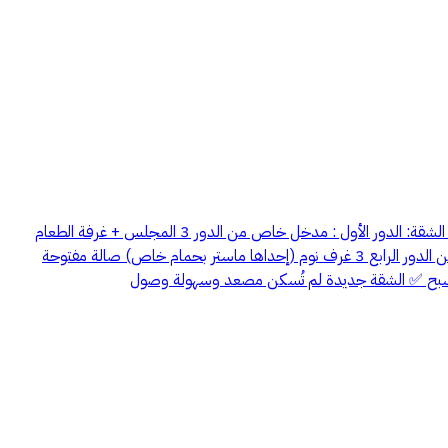
للإيجار شقة دبلوكس في الخبر – حي البندريه – ( بالقرب من مستشفى الحبيب والحزام الذهبي ) 📐 المساحة: 214,29 م² – الدور الثالث والرابع تفاصيل الشقة: الدور الأول : مدخل خاص من الدور 3 المجلس + غرفة الطعام
مطبخ راكب كامل ثلاجه مع فرن 90 سم وشفاط و مايكرويف و شوايه دورة مياه مستقله 🧕 غرفة خادمة مع حمام مستقل الدور الثاني : مدخل خاص من الدور الرابع 3 غرف نوم (إحداها ماستر بحمام خاص) صالة مفتوحة
سبح ✅️ الشقة جديدة لم تُسكن مصعد وسهولة وصول