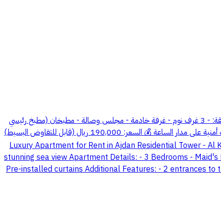
شقة فاخرة للإيجار في برج أجدان السكني - الخبر 🔹 الموقع: برج أجدان السكني، الخبر 🔹 المساحة: شقة واسعة بمساحة 262 بإطلالة بحرية تفاصيل الشقة: - 3 غرف نوم - غرفة خادمة - مجلس وصالة - مطبخان (مطبخ رئيسي
ومطبخ إضافي) - مطبخ مجهز بالكامل بالأجهزة - ستائر مركبة وجاهزة مميزات إضافية: - مدخلين للشقة - موقف خاص - مسبح - نادي رياضي - حراسات أمنية على مدار الساعة 💰 السعر: 190,000 ريال (قابل للتفاوض البسيط)
Luxury Apartment for Rent in Ajdan Residential Tower - Al Khobar 🔹 Location: A
stunning sea view Apartment Details: - 3 Bedrooms - Maid's R
Pre-installed curtains Additional Features: - 2 entrances to