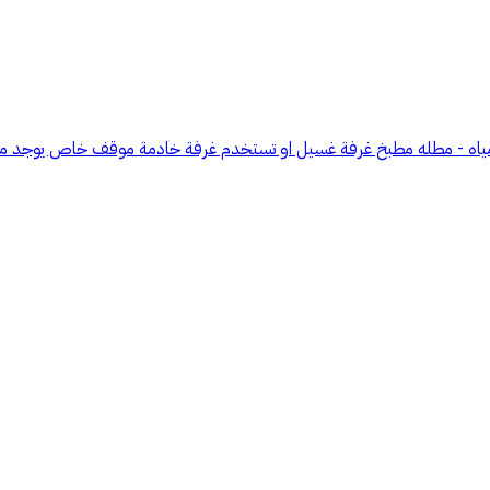
 مياه - مطله مطبخ غرفة غسيل او تستخدم غرفة خادمة موقف خاص يوجد م