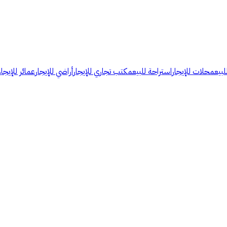
لبيع
محلات للإيجار
استراحة للبيع
مكتب تجاري للإيجار
أراضي للإيجار
عمائر للإيجار