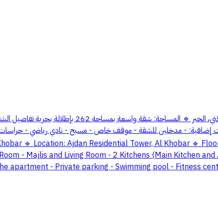
an Residential Tower - Al Khobar 🔹 Location: Ajdan Residential Tower, Al Khobar 
oom - Majlis and Living Room - 2 Kitchens (Main Kitchen and A
 the apartment - Private parking - Swimming pool - Fitness cent