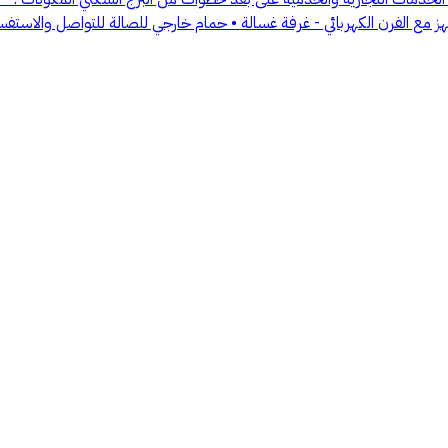
 الفرن الكهربائي - غرفة غسالة • حمام خارجي للصالة للتواصل والاستفسار