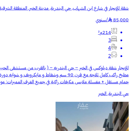
شقة للإيجار في شارع ابن الشهاب, حي البندرية, مدينة الخبر, المنطقة الشرقية
85,000
/
سنوي
§
214م²
3
4
2
حمام مستقل + مغسلة ملابس مكيفات راكبة في جميع الغرف المميزات: 
حي البندرية, الخبر