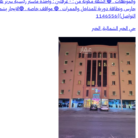
حارس ونظافة دورية للمداخل والممرات . 🔵 مواقف خاصه . 🔵الايجار يشمل الك
التواصل))1146556
حي الخبر الشمالية, الخبر