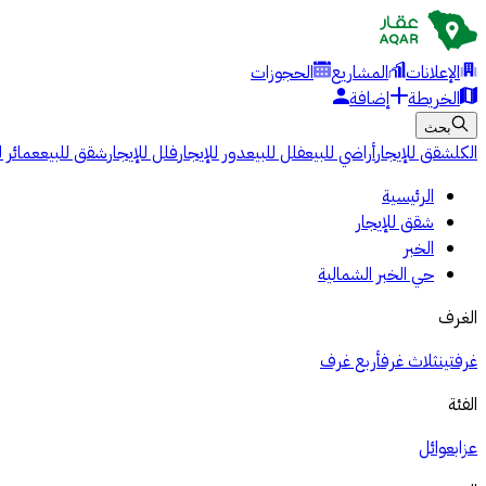
الإعلانات
المشاريع
الحجوزات
الخريطة
إضافة
بحث
الكل
شقق للإيجار
أراضي للبيع
فلل للبيع
دور للإيجار
فلل للإيجار
شقق للبيع
عمائر ل
الرئيسية
شقق للإيجار
الخبر
حي الخبر الشمالية
الغرف
غرفتين
ثلاث غرف
أربع غرف
الفئة
عزاب
عوائل