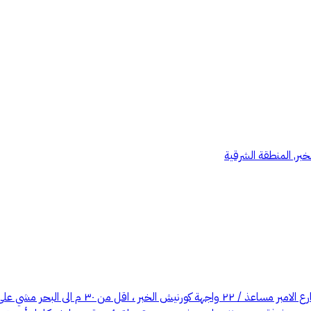
خبر, المنطقة الشرقية
قناص ااخبر العقارية . 🔵 شقق مفروشة للايجار مب