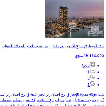
شقة للإيجار في شارع الأسراب, حي الكورنيش, مدينة الخبر, المنطقة الشرقية
130,000
/
سنوي
§
92م²
1
2
1
أمن وكاميرات استقبال بإتصال مباشر مع الشقة موقف سيارة خاص خدمات
مخصص لسكان البرج متصل بشكل مباشر مع مجمع اجدان التجاري جميع الخدمات