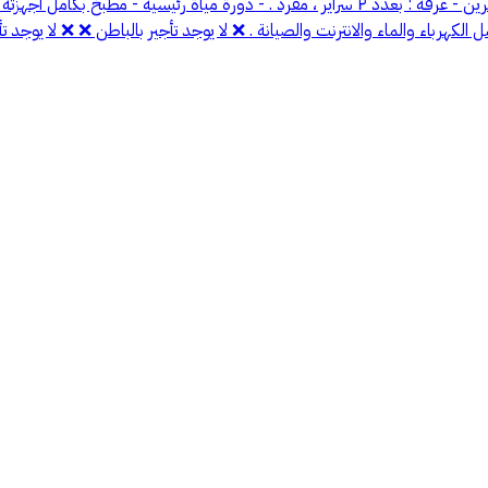
والموظفات . 🔵 الشقة مكونه من : - غرفتين : واحدة ماستر رئيسية سرير نفرين - غرفة : بعدد ٢ س
هرباء والماء والانترنت والصيانة . ❌ لا يوجد تأجير بالباطن ❌ ❌ لا يوجد تأ