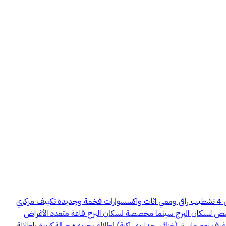
شقة مؤثثة مميزة للإيجار في برج أجدان رايز الخبر: شقة في برج أجدان رايز السكني وبإطلالة مباشرة على البحر في قلب الواجهة البحرية للخبر. الشقة في الطابق 4 تشطيب راقي وممي اثاث واكسسوارات فخمة وجديدة تكييف مركزي
ص لسكان البرج سينما مخصصة لسكان البرج قاعة متعدد الأغراض
م ماستر (خزائن جدارية راكبة) إطلالة بحرية • صالة كبيرة باطلالة