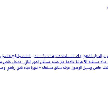
موقف خاص وسهل الوصول غرفة سائق مستقله + دورة مياه نادي رياضي وم