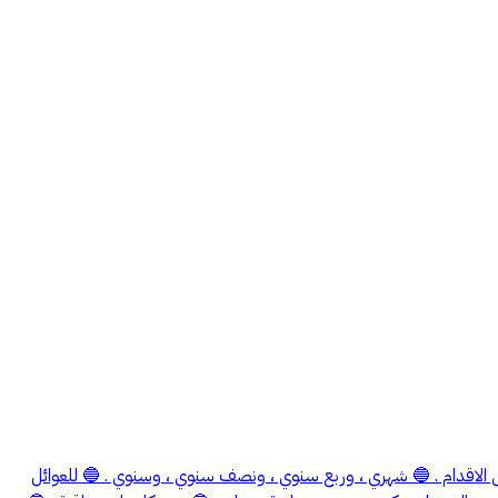
نى رقم 161 📍الخبر - شارع الامبر مساعذ / ٢٢ واجهة كورنيش الخبر ، اقل من ٣٠ م الى البحر مشي على الاقدام . 🔵 شهري ، وربع سنوي ، ونصف سنوي ، وسنوي . 🔵 للعوائل