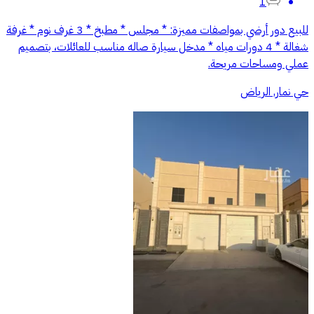
1
للبيع دور أرضي بمواصفات مميزة: * مجلس * مطبخ * 3 غرف نوم * غرفة
شغالة * 4 دورات مياه * مدخل سيارة صاله مناسب للعائلات، بتصميم
عملي ومساحات مريحة.
حي نمار, الرياض