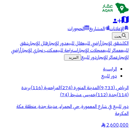
الإعلانات
المشاريع
الحجوزات
بحث
الكل
شقق للإيجار
أراضي للبيع
فلل للبيع
دور للإيجار
فلل للإيجار
شقق
للبيع
عمائر للبيع
محلات للإيجار
استراحة للبيع
مكتب تجاري للإيجار
أراضي
للإيجار
عمائر للإيجار
دور للبيع
المزيد
الرئيسية
دور للبيع
الرياض
(
9,733
)
المدينة المنورة
(
274
)
المزاحمية
(
116
)
بريدة
(
114
)
جدة
(
112
)
خميس مشيط
(
74
)
دور للبيع في شارع المعمورة, حي الحمراء, مدينة جدة, منطقة مكة
المكرمة
2,600,000
§