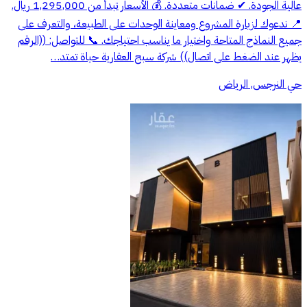
عالية الجودة. ✔ ضمانات متعددة. 💰 الأسعار تبدأ من 1,295,000 ريال.
📍 ندعوك لزيارة المشروع ومعاينة الوحدات على الطبيعة، والتعرف على
جميع النماذج المتاحة واختيار ما يناسب احتياجك. 📞 للتواصل: ((الرقم
يظهر عند الضغط على اتصال)) شركة سبج العقارية حياة تمتد…
حي النرجس, الرياض