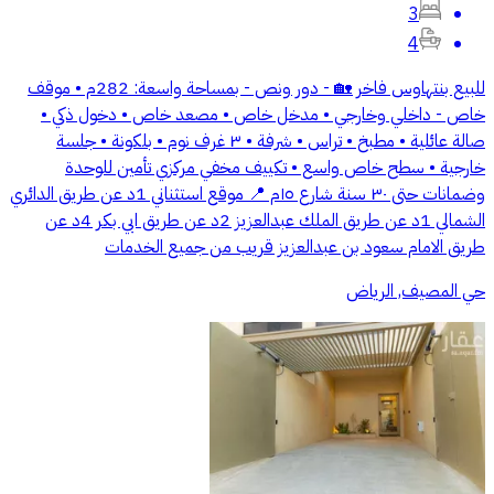
3
4
للبيع بنتهاوس فاخر 🏡 - دور ونص - بمساحة واسعة: 282م • موقف
خاص - داخلي وخارجي • مدخل خاص • مصعد خاص • دخول ذكي •
صالة عائلية • مطبخ • تراس • شرفة • ٣ غرف نوم • بلكونة • جلسة
خارجية • سطح خاص واسع • تكييف مخفي مركزي تأمين للوحدة
وضمانات حتى ٣٠ سنة شارع ١٥م 📍 موقع استثناني 1د عن طريق الدائري
الشمالي 1د عن طريق الملك عبدالعزيز 2د عن طريق ابي بكر 4د عن
طريق الامام سعود بن عبدالعزيز قريب من جميع الخدمات
حي المصيف, الرياض