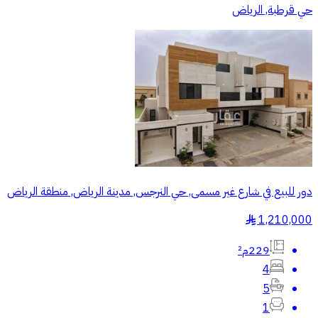
حي قرطبة, الرياض
دور للبيع في شارع غير مسمى, حي النرجس, مدينة الرياض, منطقة الرياض
1,210,000
§
229م²
4
5
1