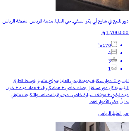
دور للبيع في شارع أبي بكر الصفي, حي العليا, مدينة الرياض, منطقة الرياض
1,700,000
§
170م²
4
3
1
للبـــــيع :: أدوار سكنية جديدة بحي العليا بموقع متميز يتوسط الطرق
الرئيسية كل دور مستقل بصك خاص + عداد كهرباء + عداد مياه + خزان
مياه ارضي + موقف سيارة خاص . مجهزة بالمصاعد والتكييف متبقي
حالياً بعض الأدوار فقط
حي العليا, الرياض