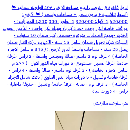
ادوار فاخرة في النرجس للبيع مساحة الارض 406 الواجهه شماليه 🌟
(اسعار تنافسية + بدون سعي + مساحات واسعة ) 🌟 الأرضي:
1,620,000 الأول: 1,320,000 العلوي: 1,210,000 المميزات : •
مواقف خاصة لكل وحدة •عداد كهرباء ومياة لكل واحدة • التأمين العيوب
الخفيه •جميع الضمانات متوفرة •مصعد راكب ضمان 10 سنوات •
السباكه شركة تحويل ضمان شامل 15 سنه • ⁠الكهرباء شركة الفنار ضمان
يصل 25 سنه • مساحات واسعة الدور الارضي : ( 345 م شامل الاجزاء
الخاصة ) 4 غرف نوم 2 ماستر -صالة ومجلس واسعة - 2 تراس -غرفة
خادمة -غرفة غسيل -مستودع -5 دورات مياة الدور الاول : ( 277 م
شامل الاجزاء الخاصه ) • 3 غرف نوم ماستر • صالة واسعه • 4 تراس •
غرفة خادمة وغسيل • 5 دورات مياة الدور العلوي ( 225 شامل الاجزاء
الخاصه ) - 3 غرف نوم - صاله - غرفة خادمة وغسيل - حديقة داخلية -
تراس -4 دورات مياة
حي النرجس, الرياض