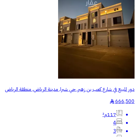
دور للبيع في شارع كعب بن زهير, حي شبرا, مدينة الرياض, منطقة الرياض
666,500
§
117م²
4
3