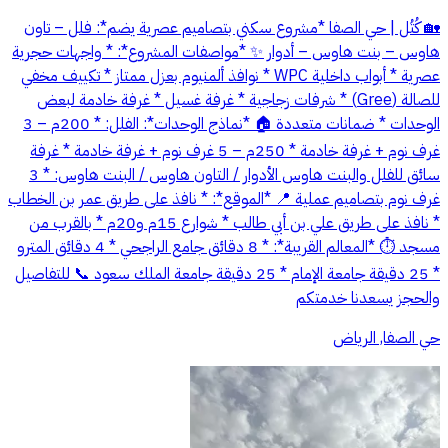
🏡 كُتُل | حي الصفا *مشروع سكني بتصاميم عصرية يضم*: فلل – تاون
هاوس – بنت هاوس – أدوار ✨ *مواصفات المشروع*: * واجهات حجرية
عصرية * أبواب داخلية WPC * نوافذ ألمنيوم بعزل ممتاز * تكييف مخفي
للصالة (Gree) * شرفات زجاجية * غرفة غسيل * غرفة خادمة لبعض
الوحدات * ضمانات متعددة 🏠 *نماذج الوحدات*: الفلل: * 200م – 3
غرف نوم + غرفة خادمة * 250م – 5 غرف نوم + غرفة خادمة * غرفة
سائق للفلل والبنت هاوس الأدوار / التاون هاوس / البنت هاوس: * 3
غرف نوم بتصاميم عملية 📍 *الموقع*: * نافذ على طريق عمر بن الخطاب
* نافذ على طريق علي بن أبي طالب * شوارع 15م و20م * بالقرب من
مسجد ⏱ *المعالم القريبة*: * 8 دقائق جامع الراجحي * 4 دقائق المترو
* 25 دقيقة جامعة الإمام * 25 دقيقة جامعة الملك سعود 📞 للتفاصيل
والحجز يسعدنا خدمتكم
حي الصفا, الرياض