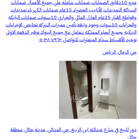
مترو 10دقايق الضمانات ضمانات شامله علي جميع الأعمال ضمانات
السباكه التمديدات الأنابيب الخضراء 15عام ضمانات الكهرباء تمديدات
وقواطع الفنار 25عام العازل المائي والحراري 10سنوات ضمانات البايكه
والخزانات 10سوات وجود وثيقه تأمين مميزات الشركه تخليص الإجراءات
البنكيه بجميع أنحاء المملكه نتعامل مع جميع البنوك توفير الدفعه الاولي
توحيد الأقساط سداد المتعثرات للتواصل ٠٥٠٣٨٠٧٩٦٢
حي الرمال, الرياض
دور للبيع في شارع عبدالله ابن الربيع, حي المدائن, مدينة حائل, منطقة
حائل