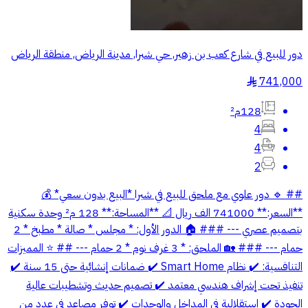
دور للبيع في شارع كعب بن زهير, حي شبرا, مدينة الرياض, منطقة الرياض
741,000
§
128م²
4
4
2
## 🔹 دور علوي مع ملحق للبيع في شبرا *البيع بدون سعي* 💰
**السعر:** 741000 الف ريال 📐 **المساحة:** 128 م² وحدة سكنية
بتصميم عصري --- ### 🏠 الدور الأول: * مجلس * صالة * مطبخ * 2
حمام --- ### 🏡 الملحق: * 3 غرف نوم * 2 حمام --- ## ⭐ المميزات
التنافسية: ✔️ نظام Smart Home ✔️ ضمانات إنشائية حتى 15 سنة ✔️
تنفيذ تحت إشراف هندسي معتمد ✔️ تصميم حديث وتشطيبات عالية
الجودة ✔️ استقلالية في المداخل والوحدات ✔️ توفر مصاعد في عدد من