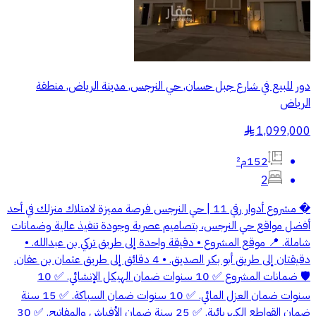
دور للبيع في شارع جبل حسان, حي النرجس, مدينة الرياض, منطقة
الرياض
1,099,000
§
152م²
2
� مشروع أدوار رقي 11 | حي النرجس فرصة مميزة لامتلاك منزلك في أحد
أفضل مواقع حي النرجس، بتصاميم عصرية وجودة تنفيذ عالية وضمانات
شاملة. 📍 موقع المشروع • دقيقة واحدة إلى طريق تركي بن عبدالله. •
دقيقتان إلى طريق أبو بكر الصديق. • 4 دقائق إلى طريق عثمان بن عفان.
🛡️ ضمانات المشروع ✅ 10 سنوات ضمان الهيكل الإنشائي. ✅ 10
سنوات ضمان العزل المائي. ✅ 10 سنوات ضمان السباكة. ✅ 15 سنة
ضمان القواطع الكهربائية. ✅ 25 سنة ضمان الأفياش والمفاتيح. ✅ 30