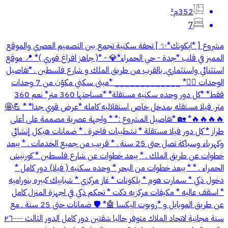
352م²
7
مشروع [ *ايكونك*✨ ] تحفة سكنية تجمع بين التصميم العصري والموقع
المميز في قلب *جدة - حي الحمراء*💎 - *( جاهز افراغ فوري )* 📍 موقع
استثنائي واستثماري. بالقرب من طريق الملك و شارع فلسطين . *تفاصيل
الوحدات 👇🏻* _____________ *مبنى سكني مكوّن من 7 وحدات
فقط* *كل دور وحده سكنيه مستقلة* *مساحتها 360 متر* نعم 360
متر. فيلا مستقله بمدخل خاص استقلاليه كامله *عرض قوي جدا* * 💪🤩
🔥🔥🔥🔥* 🏡 *تفاصيل المشروع :* * واجهة عصرية مصممة على أعلى
طراز * كل دور فيلا مستقلة * تشطيبات فاخرة . * ضمانات هيكل إنشائي
وكهرباء وسباكة تصل حتى 25 سنة . * قريب من جميع الخدمات . * يبعد
خطوات عن طريق الملك . * يبعد خطوات عن شارع فلسطين * ⁠كورنيش
الحمراء . * * يبعد خطوات من البحر * ⁠وحده سكنيه ( فيلا) دور كامل *
⁠دخول ذكي * ⁠سمارت هوم * ⁠بلكونات * ⁠غاز مركزي * ⁠شبابيك كبيره بنوراميه
* ⁠اسقف عاليه * ⁠مكيفات مركزيه دكت * ⁠تحكم ذكي في اجهزة المنزل كامل
عن طريق الموبايل و *روبوت اليكسا⁠ 🤖* 🛡️ ضمانات حتى 25 سنة . مع
سنة مجانية لاتحاد الملاك متوفر حاليا شقتين دور كامل الدور الثالث ٢٦٠٠٠٠٠