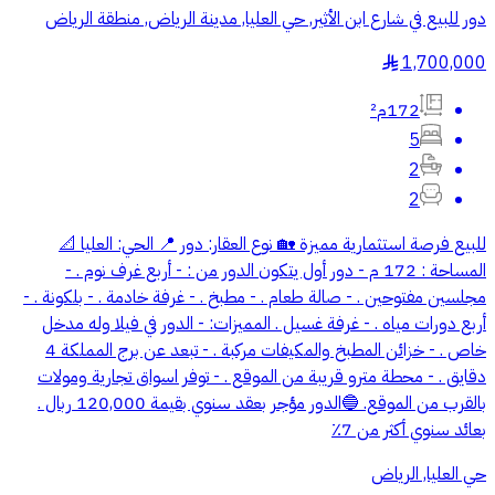
دور للبيع في شارع ابن الأثير, حي العليا, مدينة الرياض, منطقة الرياض
1,700,000
§
172م²
5
2
2
للبيع فرصة استثمارية مميزة 🏡 نوع العقار: دور 📍 الحي: العليا 📐
المساحة : 172 م - دور أول يتكون الدور من : - أربع غرف نوم . -
⁠مجلسين مفتوحين . - ⁠صالة طعام . - ⁠مطبخ . - ⁠غرفة خادمة . - ⁠بلكونة . -
⁠أربع دورات مياه . - ⁠غرفة غسيل . المميزات: - الدور في فيلا وله مدخل
خاص . - خزائن المطبخ والمكيفات مركبة . - تبعد عن برج المملكة 4
دقايق . - محطة مترو قريبة من الموقع . - توفر اسواق تجارية ومولات
بالقرب من الموقع. 🔵الدور مؤجر بعقد سنوي بقيمة 120,000 ربال .
بعائد سنوي أكثر من 7٪
حي العليا, الرياض