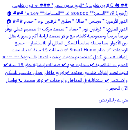
## 🏘️ C (تاون هاوس) *البيع بدون سعي* ### 🔹 تاون هاوس
(أرضي) 💰 **السعر:** 808000 📐 **المساحة:** 169 م² ### 🏠
الدور الأرضي: * مجلس * صالة * مطبخ * غرفتين نوم * حمام ### 🏠
الدور العلوي: * غرفتين نوم * حمام * مصعد مركب ✨ تصميم عملي يوفّر
توزيعاً مريحاً وخصوصية كاملة، مع توفر مصعد لراحة أكبر وسهولة تنقل
بين الأدوار، مما يجعله مناسباً للسكن العائلي أو للاستثمار--- جميع
الوحدات: ✅ نظام Smart Home ✅ ضمانات 15 سنة ✅ بناء تحت
إشراف هندسي كامل ✅ تصميم حديث وتشطيبات عالية الجودة ---: --- ⭐
المميزات التنافسية ✔️ سمارت هوم ✔️ ضمانات إنشائية حتى 15 سنة ✔️
تنفيذ تحت إشراف هندسي معتمد ✔️ توزيع داخلي عملي مناسب للسكن
والاستثمار ✔️ استقلالية في المداخل والوحدات ✔️ توفر مصعد 📞 تواصل
الآن للحجز ..
حي شبرا, الرياض