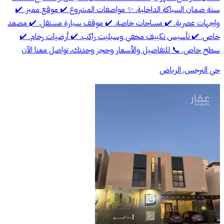
سنة ضمان السباكة الداخلية. ✨ مواصفات المشروع ✔️ موقع مميز. ✔️
واجهات عصرية. ✔️ مساحات خاصة. ✔️ موقف سيارة مستقل. ✔️ مصعد
خاص. ✔️ تأسيس تكييف مخفي وسبليت راكب. ✔️ أرضيات رخام. ✔️
سطح خاص. 📞 للتفاصيل والأسعار وحجز وحدتك، تواصل معنا الآن
حي النرجس, الرياض