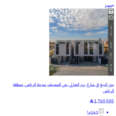
مميز
دور للبيع في شارع بهير الحارثي, حي المصيف, مدينة الرياض, منطقة
الرياض
1,760,000
§
161م²