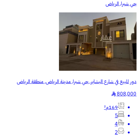
حي شبرا, الرياض
دور للبيع في شارع البشاير, حي شبرا, مدينة الرياض, منطقة الرياض
808,000
§
169م²
5
4
2