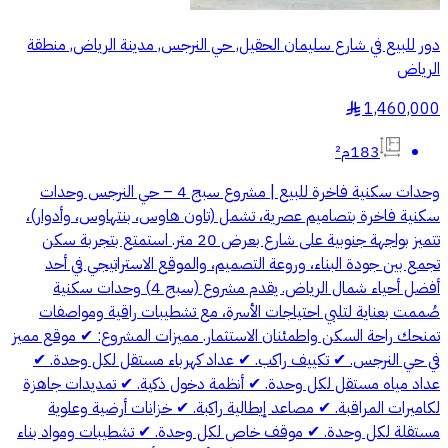
دور للبيع في شارع سليمان الحقيل, حي النرجس, مدينة الرياض, منطقة
الرياض
1,460,000
§
183م²
وحدات سكنية فاخرة للبيع | مشروع سبج 4 – حي النرجس وحدات
سكنية فاخرة بتصاميم عصرية، تشمل (تاون هاوس، بنتهاوس، وأدوار)،
تتميز بواجهة جنوبية على شارع بعرض 20 متر. استمتع بتجربة سكن
تجمع بين جودة البناء، وروعة التصميم، والموقع الاستراتيجي في أحد
أفضل أحياء شمال الرياض. يقدم مشروع (سبج 4) وحدات سكنية
صُممت بعناية لتلبي احتياجات الأسرة، مع تشطيبات راقية ومواصفات
تمنحك راحة السكن واطمئنان الاستثمار. مميزات المشروع: ✔ موقع مميز
في حي النرجس. ✔ تكييف راكب. ✔ عداد كهرباء مستقل لكل وحدة. ✔
عداد مياه مستقل لكل وحدة. ✔ أنظمة دخول ذكية. ✔ تمديدات جاهزة
لكاميرات المراقبة. ✔ مصاعد إيطالية راكبة. ✔ خزانات أرضية وعلوية
مستقلة لكل وحدة. ✔ موقف خاص لكل وحدة. ✔ تشطيبات ومواد بناء