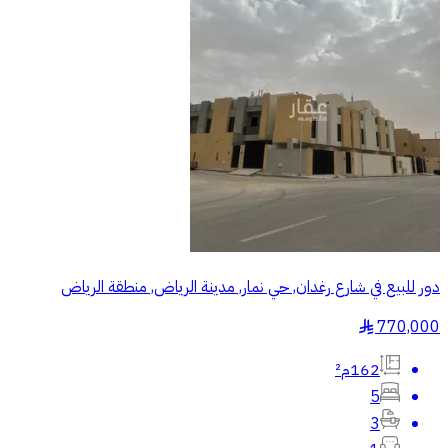
دور للبيع في شارع رغدان, حي نمار, مدينة الرياض, منطقة الرياض
770,000
§
162م²
5
3