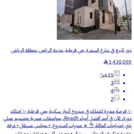
دور للبيع في شارع السمرة, حي قرطبة, مدينة الرياض, منطقة الرياض
1,430,000
§
625م²
3
4
2
✨ فرصة مميزة للتملك في مشروع أدوار سكنية بحي قرطبة ✨ امتلك
دورك الآن في أحد أفضل أحياء Riyadh، بمواصفات عصرية وتصميم عملي
يلبي احتياجات العائلة 👌 🔹 مميزات المشروع: • مجلس مستقل • غرفة
خادمة • تكييف المجالس سنترال • مصعد راكب • عدادات وخزانات