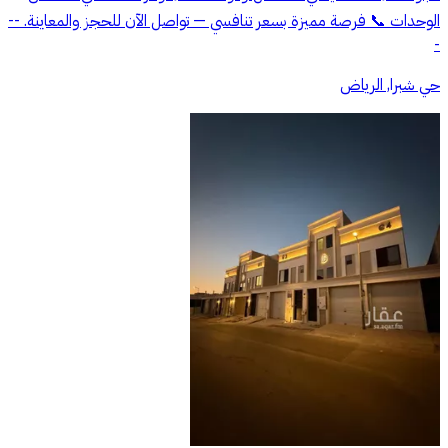
الوحدات 📞 فرصة مميزة بسعر تنافسي — تواصل الآن للحجز والمعاينة. --
-
حي شبرا, الرياض