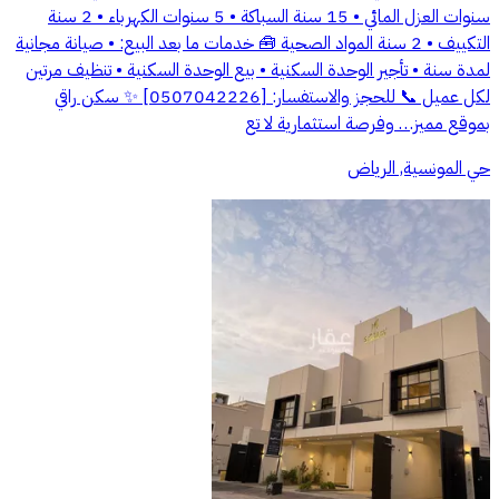
سنوات العزل المائي • 15 سنة السباكة • 5 سنوات الكهرباء • 2 سنة
التكييف • 2 سنة المواد الصحية 🧰 خدمات ما بعد البيع: • صيانة مجانية
لمدة سنة • تأجير الوحدة السكنية • بيع الوحدة السكنية • تنظيف مرتين
لكل عميل 📞 للحجز والاستفسار: [0507042226] ✨ سكن راقي
بموقع مميز… وفرصة استثمارية لا تع
حي المونسية, الرياض