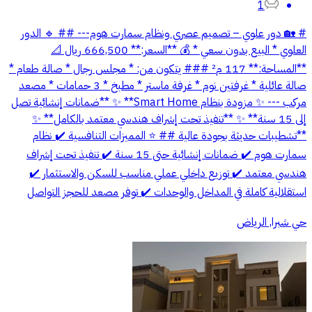
1
# 🏡 دور علوي – تصميم عصري ونظام سمارت هوم--- ## 🔹 الدور
العلوي * البيع بدون سعي * 💰 **السعر:** 666,500 ريال 📐
**المساحة:** 117 م² ### يتكون من: * مجلس رجال * صالة طعام *
صالة عائلية * غرفتين نوم * غرفة ماستر * مطبخ * 3 حمامات * مصعد
مركب --- ✨ مزودة بنظام Smart Home** ✨ **ضمانات إنشائية تصل
إلى 15 سنة** ✨ **تنفيذ تحت إشراف هندسي معتمد بالكامل** ✨
**تشطيبات حديثة بجودة عالية ## ⭐ المميزات التنافسية ✔️ نظام
سمارت هوم ✔️ ضمانات إنشائية حتى 15 سنة ✔️ تنفيذ تحت إشراف
هندسي معتمد ✔️ توزيع داخلي عملي مناسب للسكن والاستثمار ✔️
استقلالية كاملة في المداخل والوحدات ✔️ توفر مصعد للحجز التواصل
حي شبرا, الرياض