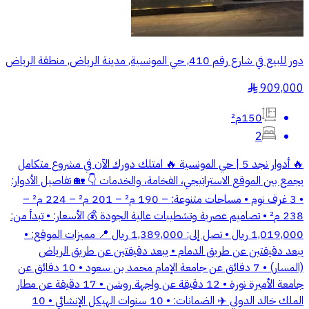
دور للبيع في شارع رقم 410, حي المونسية, مدينة الرياض, منطقة الرياض
909,000
§
150م²
2
🔥 أدوار نجد 5 | حي المونسية 🔥 امتلك دورك الآن في مشروع متكامل
يجمع بين الموقع الاستراتيجي، الفخامة، والخدمات 👇 🏡 تفاصيل الأدوار:
• 3 غرف نوم • مساحات متنوعة: – 190 م² – 201 م² – 224 م² –
238 م² • تصاميم عصرية وتشطيبات عالية الجودة 💰 الأسعار: • تبدأ من:
1,019,000 ريال • تصل إلى: 1,389,000 ريال 📍 مميزات الموقع: •
يبعد دقيقتين عن طريق الدمام • يبعد دقيقتين عن طريق الرياض
(المسار) • 7 دقائق عن جامعة الإمام محمد بن سعود • 10 دقائق عن
جامعة الأميرة نورة • 12 دقيقة عن واجهة روشن • 17 دقيقة عن مطار
الملك خالد الدولي ✈️ الضمانات: • 10 سنوات الهيكل الإنشائي • 10