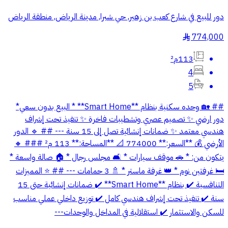
دور للبيع في شارع كعب بن زهير, حي شبرا, مدينة الرياض, منطقة الرياض
774,000
§
113م²
4
5
## 🏡 وحده سكنية بنظام **Smart Home** * البيع بدون سعي*
دور ارضي ✨ تصميم عصري وتشطيبات فاخرة ✨ تنفيذ تحت إشراف
هندسي معتمد ✨ ضمانات إنشائية تصل إلى 15 سنة --- ## 🔹 الدور
الأرضي 💰 **السعر:** 774000 📐 **المساحة:** 113 م² ### 🔸
يتكون من: * 🚗 موقف سيارات * 🛋 مجلس رجال * 🏠 صالة واسعة *
🛏 غرفتين نوم * 👑 غرفة ماستر * 🚿 3 حمامات --- ## ⭐ المميزات
التنافسية ✔️ بنظام **Smart Home** ✔️ ضمانات إنشائية حتى 15
سنة ✔️ تنفيذ تحت إشراف هندسي كامل ✔️ توزيع داخلي عملي مناسب
للسكن والاستثمار ✔️ استقلالية في المداخل والوحدات---