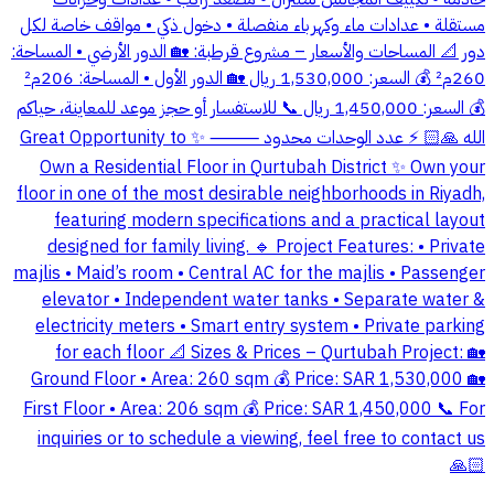
مستقلة • عدادات ماء وكهرباء منفصلة • دخول ذكي • مواقف خاصة لكل
دور 📐 المساحات والأسعار – مشروع قرطبة: 🏡 الدور الأرضي • المساحة:
260م² 💰 السعر: 1,530,000 ريال 🏡 الدور الأول • المساحة: 206م²
💰 السعر: 1,450,000 ريال 📞 للاستفسار أو حجز موعد للمعاينة، حياكم
الله 🙏🏻 ⚡ عدد الوحدات محدود ⸻ ✨ Great Opportunity to
Own a Residential Floor in Qurtubah District ✨ Own your
floor in one of the most desirable neighborhoods in Riyadh,
featuring modern specifications and a practical layout
designed for family living. 🔹 Project Features: • Private
majlis • Maid’s room • Central AC for the majlis • Passenger
elevator • Independent water tanks • Separate water &
electricity meters • Smart entry system • Private parking
for each floor 📐 Sizes & Prices – Qurtubah Project: 🏡
Ground Floor • Area: 260 sqm 💰 Price: SAR 1,530,000 🏡
First Floor • Area: 206 sqm 💰 Price: SAR 1,450,000 📞 For
inquiries or to schedule a viewing, feel free to contact us
🙏🏻