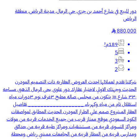
دور للبيع في شارع أحمد بن جزي, حي الرمال, مدينة الرياض, منطقة
الرياض
880,000
§
189م²
5
3
2
شركتنا تقدم لعملائها احدث العروض العقاريه ذات التصميم المودرن
الحديث وجهتك الاولي لاختيار عقارك دور علوى بحى الرمال الذهبى مساحه
٣٣٠ شارع ١٥ يتكون من مجلس صاله مطبخ ٣غرف نوم ٣دورات مياه
استقلال تام من مياه وكهرباء __________________ تفاصيل
العقار المشروع صمم علي الطراز المودرن الحديث المطابق لمواصفات
الكود السعودي موقع ممتاز قريب من جميع الخدمات قريبه من مولات
ومراكز التسوق قريبه من مستشفيات ومراكز طبيه قريبه من حدائق
ومدارس قريبه من المطار قريبه من الجامعات ممشي رياض ومحطة