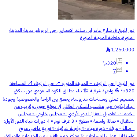
دور للبيع في شارع عامر ابن ساعد الانصاري, حي الرانوناء, مدينة المدينة
المنورة, منطقة المدينة المنورة
1,250,000
§
320م²
7
دور للبيع | حي الرانوناء – المدينة المنورة 📍 حي الرانوناء 📐 المساحة:
320م² 🧭 واجهة شرقية 🏗️ بناء مطابق للكود السعودي دور سكني
بتصميم عملي ومساحات مدروسة، يجمع بين الراحة والخصوصية وجودة
البناء ليكون خيار مناسب للسكن العائلي في موقع حيوي وقريب من
الخدمات. تفاصيل العقار: الدور الأرضي: ▫️ مجلس خارجي ▫️ مجلس
استقبال ▫️ صالة واسعة ▫️ مطبخ ▫️ 3 غرف نوم ▫️ 4 دورات مياه الدور الأول:
▫️ صالة ▫️ غرفة ▫️ دورة مياه ✨ واجهة شرقية ✨ توزيع داخلي مريح
واستغلال عملي للمساحات ✨ موقع مميز بالقرب من الخدمات والمرافق