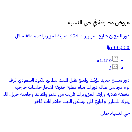
عروض مطابقة في
حي النسية
دور للبيع في شارع المزيريرات 654, مدينة المزيريرات, منطقة حائل
600,000
§
1,150م²
3
دور مسلج جديد مؤثث واسع يقبل البنك مطابق للكود السعودي غرف
نوم مجالس صاله دورات مياه مطبخ حديقه اشجار جلسات خارجيه
منطقه هاديه ورايقه المزيريرات قريب من عثمر والقاعد وجامعة حايل. الله
يبارك للشاري والبايع اللي بيسكن البيت جاهز اثاث فاخر
حي النسية, حائل