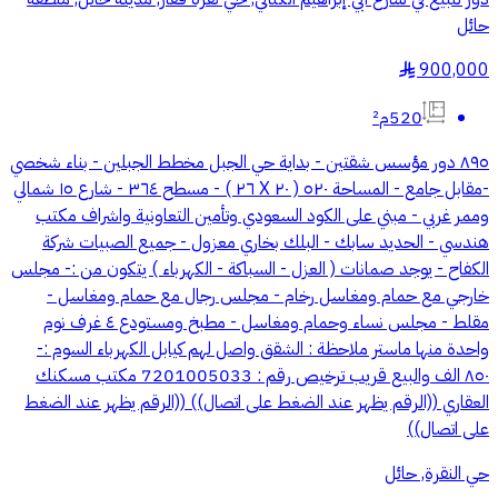
حائل
900,000
§
520م²
٨٩٥ دور مؤسس شقتين - بداية حي الجبل مخطط الجبلين - بناء شخصي
-مقابل جامع - المساحة ٥٢٠ ( ٢٠ X ٢٦ ) - مسطح ٣٦٤ - شارع ١٥ شمالي
وممر غربي - مبني على الكود السعودي وتأمين التعاونية واشراف مكتب
هندسي - الحديد سابك - البلك بخاري معزول - جميع الصبيات شركة
الكفاح - يوجد صمانات ( العزل - السباكة - الكهرباء ) يتكون من :- مجلس
خارجي مع حمام ومغاسل رخام - مجلس رجال مع حمام ومغاسل -
مقلط - مجلس نساء وحمام ومغاسل - مطبخ ومستودع ٤ غرف نوم
واحدة منها ماستر ملاحظة : الشقق واصل لهم كيابل الكهرباء السوم :-
٨٥٠ الف والبيع قريب ترخيص رقم : 7201005033 مكتب مسكنك
العقاري ((الرقم يظهر عند الضغط على اتصال)) ((الرقم يظهر عند الضغط
على اتصال))
حي النقرة, حائل