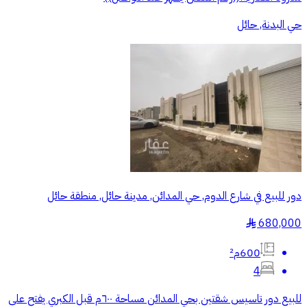
حي البدنة, حائل
دور للبيع في شارع الدوم, حي المدائن, مدينة حائل, منطقة حائل
680,000
§
600م²
4
للبيع دور تاسيس شقتين بحي المدائن مساحة ٦٠٠م قبل الكبري يفتح على