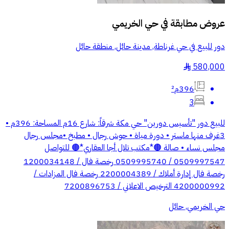
عروض مطابقة في
حي الخريمي
دور للبيع في حي غرناطة, مدينة حائل, منطقة حائل
580,000
§
396م²
3
للبيع دور "تأسيس دورين" حي مكة شرقاً: شارع 16م المساحة: 396م •
3غرف منها ماستر • دورة مياة • حوش رجال • مطبخ •مجلس رجال
مجلس نساء • صالة 🟤*مكتب تلال أجا العقاري*🟤 للتواصل
0509997547 / 0509995740 رخصة فال / 1200034148
رخصة فال إدارة أملاك / 2200004389 رخصة فال المزادات /
4200000992 الترخيص الاعلاني / 7200896753
حي الخريمي, حائل