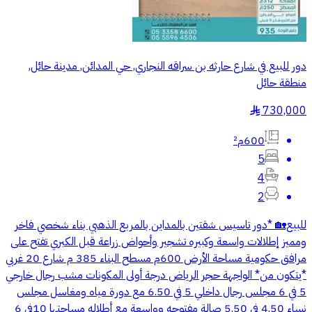
دور للبيع في شارع حارثه بن سراقه النجاري, حي المدائن, مدينة حائل,
منطقة حائل
730,000
§
600م²
5
4
2
للبيع🏡 *دور تاسيس شقتين بالمداين بالمربع الذهبي بناء شخصي فاخر
ومميز إطلالات واسعة وكبيره تشجير وأحواض زراعة قبل الكبري تفتح على
مرافق حكومية مساحة الأرض 600م مسطح البناء 385 م شارع 20 غربي
*يتكون من* الواجهة حجر الرياض درجة أولى المكونات مشب رجال خارجي
5 في 6 مجلس رجال داخلي 5 في 6.50 مع دورة مياه ومغاسل مجلس
نساء 4.50 في 5.50 صالة مفتوحه وواسعة مع أطلاله مساحتها 10في 6