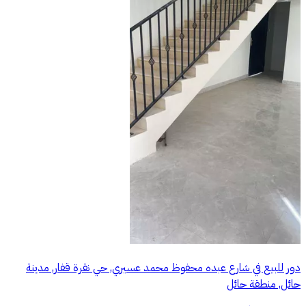
دور للبيع في شارع عبده محفوظ محمد عسيري, حي نقرة قفار, مدينة
حائل, منطقة حائل