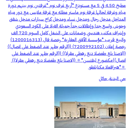
مطبخ 4.50 في 5 مع مستودع *أربع غرف نوم *غرفتين نوم بينهم دورة
مياه وغرفة لحالها غرفة نوم ماستر مطله مع غرفة ملابس مع دور مياه
المداخل مدخل رجال ومدخل نساء ومدخل كراج سيارات مدخل شقق
وحوش واسع جدا وإطلالات جداً جميلة الفيلا على الكود السعودي
وإشراف مكتب هندسي وضمانات على الشغل كامل السوم 720 الف
والبيع قريب *مؤسسة الأفق العقارية* رخصة فال (1200016313)
رخصة إعلان (7200992102) ((الرقم يظهر عند الضغط على اتصال))‬
‭((الرقم يظهر عند الضغط على اتصال))‬ ((الرقم يظهر عند الضغط على
اتصال))‭ ((الرقم يظهر عند الضغط على اتصال)) 🔅‏*نستقبل عروضكم
وطلباتكم العقاريه*🔅 ‭
حي البدنة, حائل