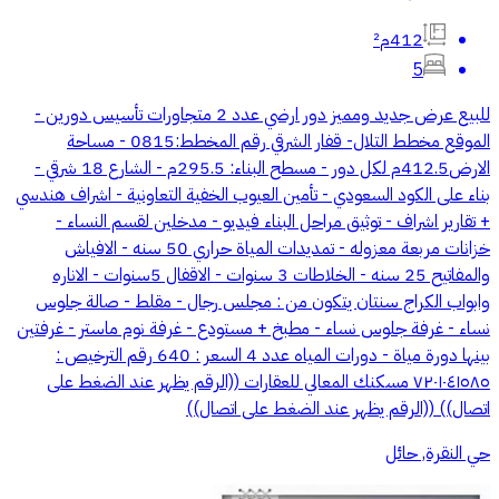
412م²
5
للبيع عرض جديد ومميز دور ارضي عدد 2 متجاورات تأسيس دورين -
الموقع مخطط التلال- قفار الشرقي رقم المخطط:0815 - مساحة
الارض412.5م لكل دور - مسطح البناء: 295.5م - الشارع 18 شرقي -
بناء على الكود السعودي - تأمين العيوب الخفية التعاونية - اشراف هندسي
+ تقارير اشراف - توثيق مراحل البناء فيديو - مدخلين لقسم النساء -
خزانات مربعة معزوله - تمديدات المياة حراري 50 سنه - الافياش
والمفاتيح 25 سنه - الخلاطات 3 سنوات - الاقفال 5سنوات - الاناره
وابواب الكراج سنتان يتكون من : مجلس رجال - مقلط - صالة جلوس
نساء - غرفة جلوس نساء - مطبخ + مستودع - غرفة نوم ماستر - غرفتين
بينها دورة مياة - دورات المياه عدد 4 السعر : 640 رقم الترخيص :
٧٢٠١٠٤١٥٨٥ مسكنك المعالي للعقارات ((الرقم يظهر عند الضغط على
اتصال)) ((الرقم يظهر عند الضغط على اتصال))
حي النقرة, حائل