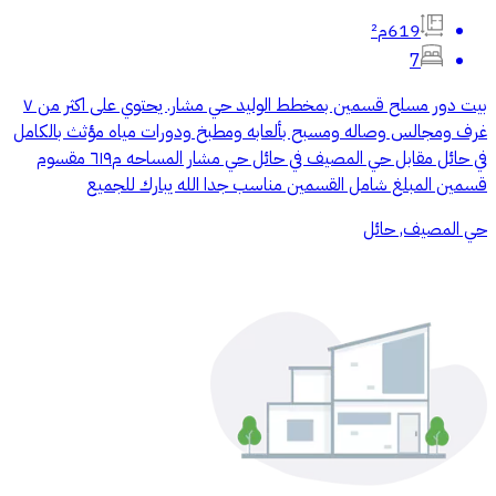
619م²
7
بيت دور مسلح قسمين بمخطط الوليد حي مشار. يحتوي على اكثر من ٧
غرف ومجالس وصاله ومسبح بألعابه ومطبخ ودورات مياه مؤثث بالكامل
في حائل مقابل حي المصيف في حائل حي مشار المساحه م٦١٩ مقسوم
قسمين المبلغ شامل القسمين مناسب جدا الله يبارك للجميع
حي المصيف, حائل