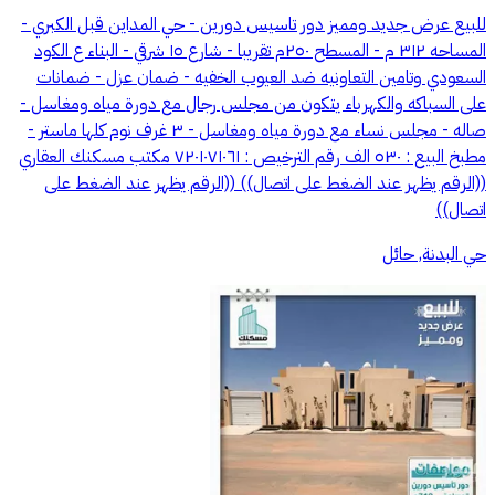
للبيع عرض جديد ومميز دور تاسيس دورين - حي المداين قبل الكبري -
المساحه ٣١٢ م - المسطح ٢٥٠م تقريبا - شارع ١٥ شرقي - البناء ع الكود
السعودي وتامين التعاونيه ضد العيوب الخفيه - ضمان عزل - ضمانات
على السباكه والكهرباء يتكون من مجلس رجال مع دورة مياه ومغاسل -
صاله - مجلس نساء مع دورة مياه ومغاسل - ٣ غرف نوم كلها ماستر -
مطبخ البيع : ٥٣٠ الف رقم الترخيص : ٧٢٠١٠٧١٠٦١ مكتب مسكنك العقاري
((الرقم يظهر عند الضغط على اتصال)) ((الرقم يظهر عند الضغط على
اتصال))
حي البدنة, حائل