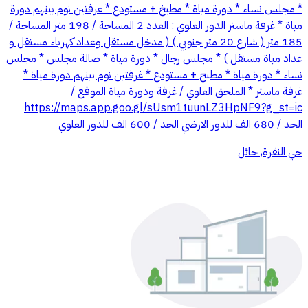
* مجلس نساء * دورة مياة * مطبخ + مستودع * غرفتين نوم بينهم دورة
مياة * غرفة ماستر الدور العلوي : العدد 2 المساحة / 198 متر المساحة /
185 متر ( شارع 20 متر جنوبي ) ( مدخل مستقل وعداد كهرباء مستقل و
عداد مياة مستقل ) * مجلس رجال * دورة مياة * صالة مجلس * مجلس
نساء * دورة مياة * مطبخ + مستودع * غرفتين نوم بينهم دورة مياة *
غرفة ماستر * الملحق العلوي / غرفة ودورة مياة الموقع /
https://maps.app.goo.gl/sUsm1tuunLZ3HpNF9?g_st=ic
الحد / 680 الف للدور الارضي الحد / 600 الف للدور العلوي
حي النقرة, حائل