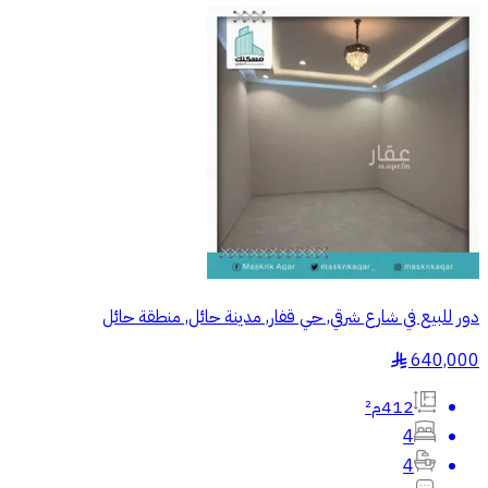
دور للبيع في شارع شرقي, حي قفار, مدينة حائل, منطقة حائل
640,000
§
412م²
4
4