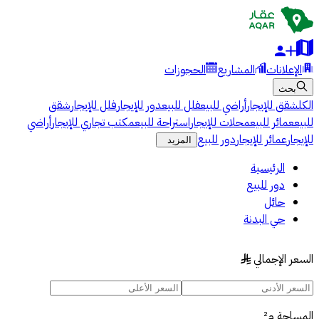
الإعلانات
المشاريع
الحجوزات
بحث
الكل
شقق للإيجار
أراضي للبيع
فلل للبيع
دور للإيجار
فلل للإيجار
شقق
للبيع
عمائر للبيع
محلات للإيجار
استراحة للبيع
مكتب تجاري للإيجار
أراضي
للإيجار
عمائر للإيجار
دور للبيع
المزيد
الرئيسية
دور للبيع
حائل
حي البدنة
السعر الإجمالي
§
المساحة
م²