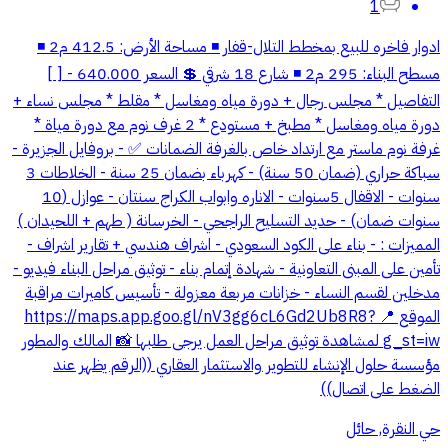
1
ادوار فاخره للبيع بمخطط التلال-قفار ◾️ مساحة الأرض: 412.5 م2 ◾️
مسطح البناء: 295 م2 ◾️ شارع 18 شرقي 💲 السعر 640.000 - [ ]
التفاصيل * مجلس رجال + دورة مياه ومغاسل * مقلط * مجلس نساء +
دورة مياه ومغاسل * مطبخ + مستودع * 2 غرف نوم مع دورة مياة *
غرفة نوم ماستر مع ارتداد خاص بالغرفة الضمانات ✅ - بروفايل الجزيرة -
سباكة حراري (ضمان 50 سنة) - كهرباء بضمان 25 سنة - الخلاطات 3
سنوات - الاقفال 5سنوات - الاناره وابواب الكراج سنتان - عوازل (10
سنوات ضمان) - حديد التسليح الراجحي - الخرسانة ( طهم + اللحيدان )
المميزات : - بناء على الكود السعودي - اشراف هندسي + تقارير اشراف -
تأمين على المبنى التعاونية - شهادة إتمام بناء - توثيق مراحل البناء فيديو -
مدخلين لقسم النساء - خزانات مربعة معزولة - تأسيس كاميرات مراقبة
الموقع 📍 https://maps.app.goo.gl/nV3gg6cL6Gd2Ub8R8?
g_st=iw لمشاهدة توثيق مراحل العمل يرجى طلبها 📸 المالك والمطور
مؤسسة حلول الإنشاء للتطوير والاستثمار العقاري ((الرقم يظهر عند
الضغط على اتصال))
حي النقرة, حائل