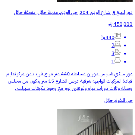
دور للبيع في شارع الودي 204, حي الودي, مدينة حائل, منطقة حائل
450,000
§
440م²
2
3
1
دور سكني تاسيس دورين مساحته 440 متر مربع قريب من مركز تعليم
قيادة المركبات الواجهه شرقية عرض الشارع 15 متر يتكون من مجلس
وصالة وثلاث دورات مياه وغرفتين نوم مع وجود مكيفات سبيلت .
حي النقرة, حائل