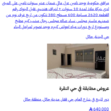
مرافق حكومية يوجد تامين عزل مائي ضمان عشر سنوات تامين على المبنى
لدى شركة ملاذ لمدة 10 سنوات + اشراف هندسي تقبل البنوك رقم
القطعه 2620 مساحة 600 مسطح 380 تتكون من اربع غرف نوم من
ضمنهم ماستر مجلس نساء صاله مجلس رجال مشب كبير مطبخ
ومستودع اربع دورات مياه احواش كبيره يوجد تصوير لمراحل البناء
حي البدنة, حائل
عروض مطابقة في
حي النقرة
دور للبيع في شارع العام, حي قفار, مدينة حائل, منطقة حائل
640,000
§