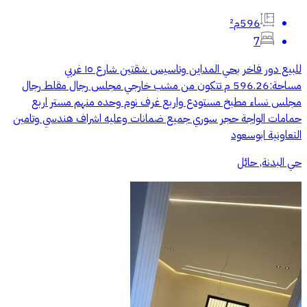
596م²
7
للبيع دور فاخر بحي المداين وتاسيس شقتين شارع ١٥ غربي
مساحة:596.26 م تتكون من مشب خارجي مجلس رجال مقلط رجال
مجلس نساء مطبخ مستودع واربع غرف نوم وحده منهم مستر اربع
حمامات الواجة حجر سوري جميع ضمانات وعليه اشراف هندسي وتامين
التعاونية ابوسعود
حي البدنة, حائل