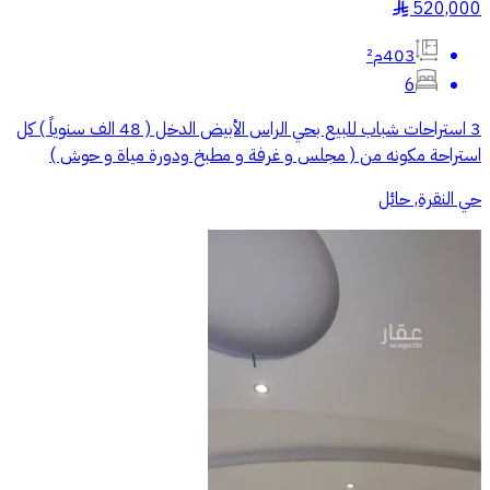
520,000
§
403م²
6
3 استراحات شباب للبيع بحي الراس الأبيض الدخل ( 48 الف سنوياً ) كل
استراحة مكونه من ( مجلس و غرفة و مطبخ ودورة مياة و حوش )
حي النقرة, حائل