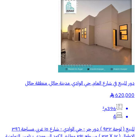
دور للبيع في شارع العام, حي الوادي, مدينة حائل, منطقة حائل
620,000
§
396م²
4
للبيع ( لوحة ٩٣٢ ) دور حر - حي الوادي - شارع ١٥ غربي مساحة ٣٩٦
الاطوال ( ١٢ X ٣٣ ) مسطح ٢٩١ مطابق الكود السعودي - تامين التعاونية