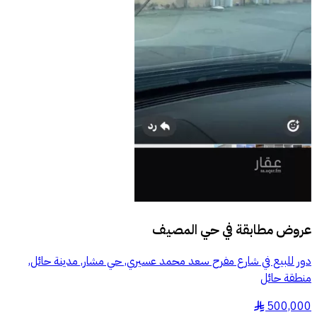
عروض مطابقة في
حي المصيف
دور للبيع في شارع مفرح سعد محمد عسيري, حي مشار, مدينة حائل,
منطقة حائل
500,000
§