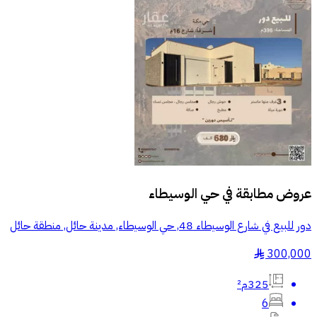
عروض مطابقة في
حي الوسيطاء
دور للبيع في شارع الوسيطاء 48, حي الوسيطاء, مدينة حائل, منطقة حائل
300,000
§
325م²
6