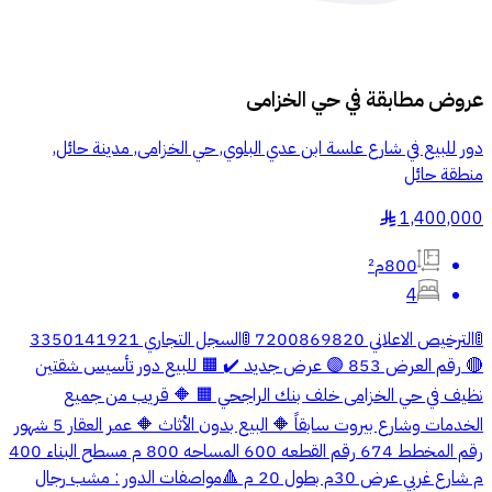
عروض مطابقة في
حي الخزامى
دور للبيع في شارع علسة ابن عدي البلوي, حي الخزامى, مدينة حائل,
منطقة حائل
1,400,000
§
800م²
4
🚦الترخيص الاعلاني 7200869820 🚦السجل التجاري 3350141921
🔴 رقم العرض 853 🟣 عرض جديد ✔️ 🟧 للبيع دور تأسيس شقتين
نظيف في حي الخزامى خلف بنك الراجحي 🟧 🔶 قريب من جميع
الخدمات وشارع بيروت سابقاً 🔶 البيع بدون الأثاث 🔶 عمر العقار 5 شهور
رقم المخطط 674 رقم القطعه 600 المساحه 800 م مسطح البناء 400
م شارع غربي عرض 30م بطول 20 م 🔺مواصفات الدور : مشب رجال