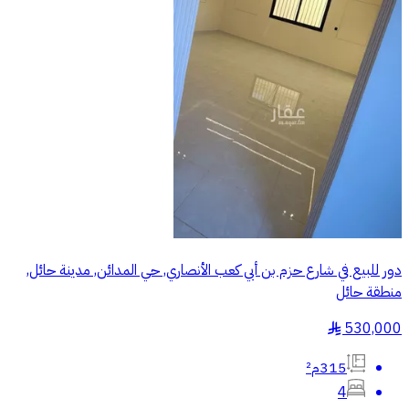
دور للبيع في شارع حزم بن أبي كعب الأنصاري, حي المدائن, مدينة حائل,
منطقة حائل
530,000
§
315م²
4