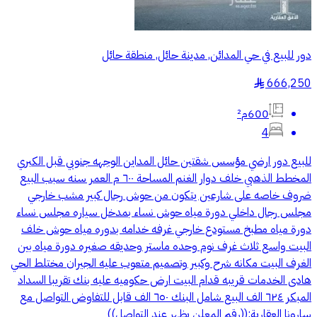
دور للبيع في حي المدائن, مدينة حائل, منطقة حائل
666,250
§
600م²
4
للبيع دور ارضي مؤسس شقتين حائل المداين الوجهه جنوبي قبل الكبري
المخطط الذهبي خلف دوار الغنم المساحة ٦٠٠ م العمر سنه سبب البيع
ضروف خاصه على شارعين يتكون من حوش رجال كبير مشب خارجي
مجلس رجال داخلي دورة مياه حوش نساء بمدخل سياره مجلس نساء
دورة مياه مطبخ مستودع خارجي غرفه خدامه بدوره مياه حوش خلف
البيت واسع ثلاث غرف نوم وحده ماستر وحديقه صغيره دورة مياه بين
الغرف البيت مكانه شرح وكبير وتصميم متعوب عليه الجيران مختلط الحي
هادى الخدمات قريبه قدام البيت ارض حكوميه عليه بنك تقريبا السداد
المبكر ٦٢٤ الف البيع شامل البنك ٦٥٠ الف قابل للتفاوض التواصل مع
سارونا العقارية:((رقم المعلن يظهر عند التواصل))