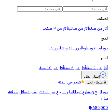
الصالات
أكثر من صالة
أكثر من صالتين
أكثر من ٣ صالات
الدور
دور أرضي
دور علوي
الدور 3
الدور 4
الدور 5+
العمر
أقل من 2 سنة
أقل من 5 سنة
أقل من 10 سنة
إظهار الفلاتر
تقييم
حي البدنة
وسطاء الحي
دور للبيع في شارع عبدالله ابن الربيع, حي المدائن, مدينة حائل, منطقة
حائل
680,000
§