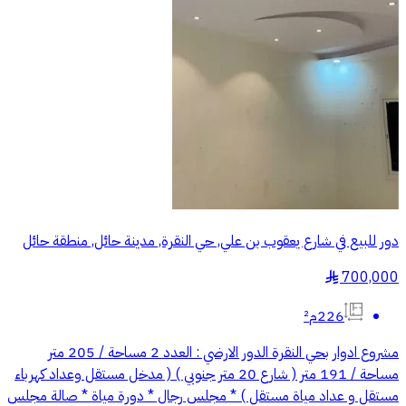
دور للبيع في شارع يعقوب بن علي, حي النقرة, مدينة حائل, منطقة حائل
700,000
§
226م²
مشروع ادوار بحي النقرة الدور الارضي : العدد 2 مساحة / 205 متر
مساحة / 191 متر ( شارع 20 متر جنوبي ) ( مدخل مستقل وعداد كهرباء
مستقل و عداد مياة مستقل ) * مجلس رجال * دورة مياة * صالة مجلس