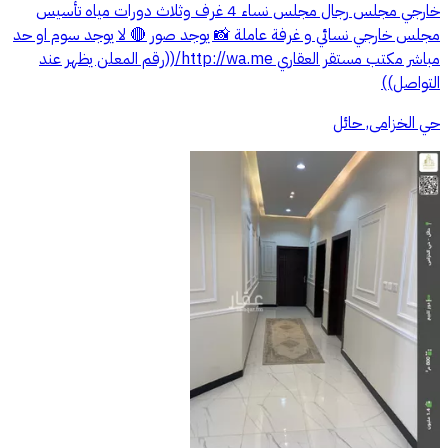
خارجي مجلس رجال مجلس نساء 4 غرف وثلاث دورات مياه تأسيس
مجلس خارجي نسائي و غرفة عاملة 📸 يوجد صور 🔴 لا يوجد سوم او حد
مباشر مكتب مستقر العقاري http://wa.me/((رقم المعلن يظهر عند
التواصل))
حي الخزامى, حائل