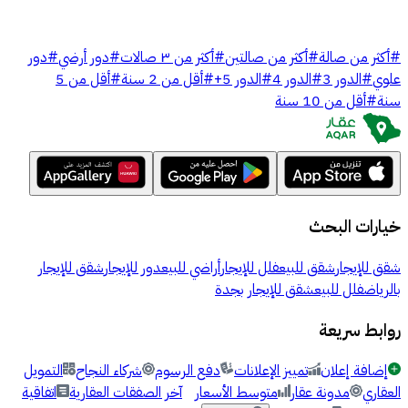
#
أكثر من صالة
#
أكثر من صالتين
#
أكثر من ٣ صالات
#
دور أرضي
#
دور
علوي
#
الدور 3
#
الدور 4
#
الدور 5+
#
أقل من 2 سنة
#
أقل من 5
سنة
#
أقل من 10 سنة
خيارات البحث
شقق للإيجار
شقق للبيع
فلل للإيجار
أراضي للبيع
دور للإيجار
شقق للإيجار
بالرياض
فلل للبيع
شقق للإيجار بجدة
روابط سريعة
إضافة إعلان
تمييز الإعلانات
دفع الرسوم
شركاء النجاح
التمويل
العقاري
مدونة عقار
متوسط الأسعار
آخر الصفقات العقارية
اتفاقية