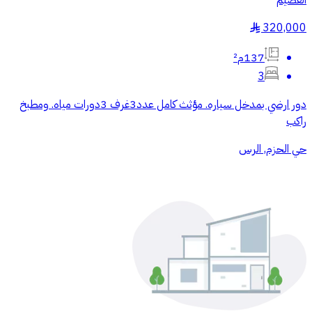
القصيم
320,000
§
137م²
3
دور ارضي بمدخل سياره. مؤثث كامل عدد3غرف 3دورات مياه. ومطبخ
راكب
حي الحزم, الرس