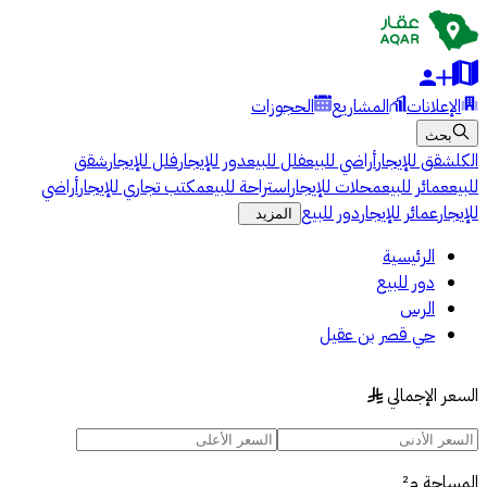
الإعلانات
المشاريع
الحجوزات
بحث
الكل
شقق للإيجار
أراضي للبيع
فلل للبيع
دور للإيجار
فلل للإيجار
شقق
للبيع
عمائر للبيع
محلات للإيجار
استراحة للبيع
مكتب تجاري للإيجار
أراضي
للإيجار
عمائر للإيجار
دور للبيع
المزيد
الرئيسية
دور للبيع
الرس
حي قصر بن عقيل
السعر الإجمالي
§
المساحة
م²