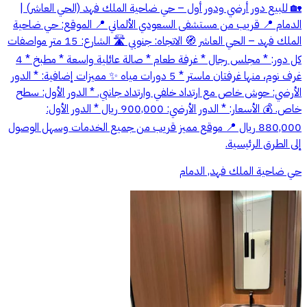
🏡 للبيع دور أرضي ودور أول – حي ضاحية الملك فهد (الحي العاشر) |
الدمام 📍 قريب من مستشفى السعودي الألماني 📍 الموقع: حي ضاحية
الملك فهد – الحي العاشر 🧭 الاتجاه: جنوبي 🛣 الشارع: 15 متر مواصفات
كل دور: * مجلس رجال * غرفة طعام * صالة عائلية واسعة * مطبخ * 4
غرف نوم، منها غرفتان ماستر * 5 دورات مياه ✨ مميزات إضافية: * الدور
الأرضي: حوش خاص مع ارتداد خلفي وارتداد جانبي. * الدور الأول: سطح
خاص. 💰 الأسعار: * الدور الأرضي: 900,000 ريال * الدور الأول:
880,000 ريال 📍 موقع مميز قريب من جميع الخدمات وسهل الوصول
إلى الطرق الرئيسية.
حي ضاحية الملك فهد, الدمام