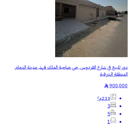
دور للبيع في شارع الفردوس, حي ضاحية الملك فهد, مدينة الدمام,
المنطقة الشرقية
900,000
§
233م²
3
5
1