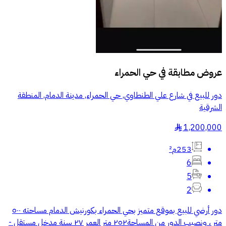
عروض مطابقة في
حي الحمراء
دور للبيع في شارع علي الطنطاوي, حي الحمراء, مدينة الدمام, المنطقة
الشرقية
1,200,000
§
253م²
6
5
2
دور أرضي للبيع بموقع متميز بحي الحمراء بكورنيش الدمام مساحته ٥٠٠
متر ، ونصيب الدور من المساحة٢٥٢ متر العمر ٢٧ سنة مدخل مستقل -