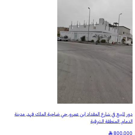
دور للبيع في شارع المقداد ابن عمرو, حي ضاحية الملك فهد, مدينة
الدمام, المنطقة الشرقية
800,000
§