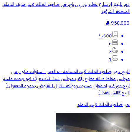
دور للبيع في شارع عطاء بن ابي رباح, حي ضاحية الملك فهد, مدينة الدمام,
المنطقة الشرقية
950,000
§
500م²
6
3
1
للبيع دور بضاحية الملك فهد المساحه ٥٠٠ العمر ١٠ سنوات مكون من
مجلس مقلط صاله مطبخ راكب مجلس نساء ثلاث غرفه نوم وحده ماستر
اربع دوراة مياه مقابل مسجد ومواقف قابل للتفاوض بحدود المعقول (
البيع كاااش فقط )
حي ضاحية الملك فهد, الدمام