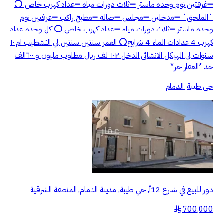
➖غرفتين نوم وحده ماستر ➖ثلاث دورات مياه ➖عداد كهرب خاص ⭕
`الملحق` ➖مدخلين ➖مجلس ➖صاله ➖مطبخ راكب ➖غرفتين نوم
وحده ماستر ➖ثلاث دورات مياه ➖عداد كهرب خاص ⭕ كل وحده عداد
كهرب 4 عدادات الماء 4 شرايح⭕ العمر سنتين سنتين لي التشطيب ام ١٠
سنوات لي الهيكل الانشائى الدخل ١٠٢ الف ريال مطلوب مليون و ٦٠٠الف
حد *العقار حر*
حي طيبة, الدمام
دور للبيع في شارع 12أ, حي طيبة, مدينة الدمام, المنطقة الشرقية
700,000
§