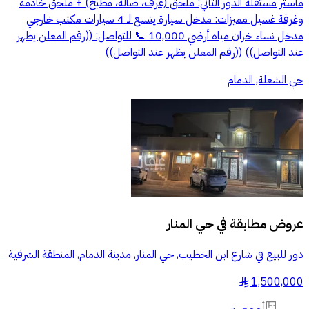
ماستر مستقلة الدور الثاني: ملحق (غرف، صالة، مطبخ) + ملحق خادمة
وغرفة غسيل مميزات: مدخل سيارة يتسع لـ 4 سيارات مكتب خارجي
مدخل نساء خزان مياه أرضي 10,000 📞 للتواصل: ((رقم المعلن يظهر
عند التواصل)) ((رقم المعلن يظهر عند التواصل))
حي الشعلة, الدمام
عروض مطابقة في
حي المنار
دور للبيع في شارع ابن الخطيب, حي المنار, مدينة الدمام, المنطقة الشرقية
1,500,000
§