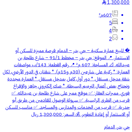
1,300,000
§
607م²
5
4
2
� للبيع عمارة سكنية – حي بدر – الدمام فرصة مميزة للسكن أو
الاستثمار. 📍 الموقع: حي بدر – مخطط 91/1 – شارع طلحة بن
عبيدالله. 📐 المساحة: 607 م² 📍 رقم القطعة: 143/ب مواصفات
العمارة: * ركنية على شارعين (30م و15م). * شقتان في الدور الأرضي، لكل
شقة مدخل مستقل. * دور أول كامل بمدخل مستقل. * العمارة مجددة
وتحتاج بعض أعمال الترميم البسيطة. * صك إلكتروني جاهز والإفراغ
فوري. مميزات العقار: ✅ موقع مميز على شارع طلحة بن عبيدالله. ✅
قريب من الطرق الرئيسية. ✅ سهولة الوصول للقادمين من طريق أبو
حدرية. ✅ قريب من الخدمات والمدارس والمساجد. ✅ مناسب للسكن
أو الاستثمار أو إعادة التطوير. 💰 السعر: 1,300,000 ريال
حي بدر, الدمام