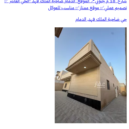
شارع: 18 م جنوبي 📍 الموقع: الدمام ضاحية الملك فهد -الحي العاشر ‎✅
تصميم عملي ✅ موقع ممتاز ✅ مناسب للعوائل
حي ضاحية الملك فهد, الدمام