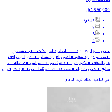
المنطقة الشرقية
1,950,000
§
613م²
7
5
2
🔅دور مميز للبيع زاويه 🔅 🔅الضاحيه الحي 9/5🔅 🔹بناء شخصي
🔹مصمم دور و3 شقق 🔹الدور جاهز ومتشطب 🔹الدور الاول واقف
علي السقف 🔹مكون من : 🔹3 غرف نوم + 2 مجلس 🔹2 صاله + 2
مطبخ 🔹5 دورات مياه 🔸مساحه/ 613 متر 💰 السعر/ 1,950,000 ريال
حي ضاحية الملك فهد, الدمام