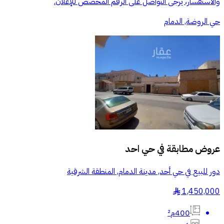
والاستفسار، يرجى التواصل على الرقم المخصص للإعلان.
حي الروضة, الدمام
عروض مطابقة في
حي احد
دور للبيع في حي أحد, مدينة الدمام, المنطقة الشرقية
1,450,000
§
400م²