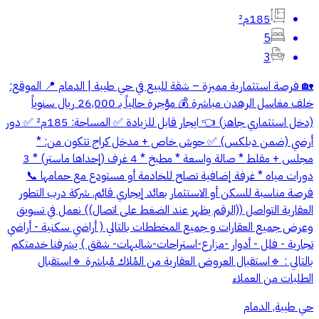
185م²
5
3
🏡 فرصة استثمارية مميزة – شقة للبيع في حي طيبة | الدمام 📍 الموقع:
خلف مغاسل الرهدن مباشرة 💰 مؤجرة حالياً بـ 26,000 ريال سنوياً
(دخل استثماري جاهز) 👈 ايجار قابل للزيادة ✅ المساحة: 185م² ✅ دور
أرضي (ضمن دبلكس) ✅ حوش خاص + مدخل كراج تتكون من: *
مجلس + مقلط * صالة واسعة * مطبخ * 4 غرف (إحداها ماستر) * 3
دورات مياه * غرفة إضافية تصلح للخادمة أو مستودع مع حمامها 📞
فرصة مناسبة للسكن أو الاستثمار بعائد إيجاري قائم. شركة درب التطور
العقارية التواصل ((الرقم يظهر عند الضغط على اتصال)) نعمل في تسويق
وعرض جميع العقارات و جميع المخططات بالتالي ( أراضي سكنية - أراضي
تجارية - فلل - أدوار -مزارع-استراحات-شاليهات- شقق ) يشرفنا خدمتكم
بالتالي : 🔹استقبال العروض العقارية من المُلاك مُباشرة 🔹استقبال
الطلبات من العملاء
حي طيبة, الدمام