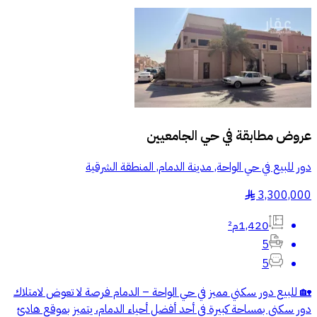
عروض مطابقة في
حي الجامعيين
دور للبيع في حي الواحة, مدينة الدمام, المنطقة الشرقية
3,300,000
§
1,420م²
5
5
🏡 للبيع دور سكني مميز في حي الواحة – الدمام فرصة لا تعوض لامتلاك
دور سكني بمساحة كبيرة في أحد أفضل أحياء الدمام، يتميز بموقع هادئ