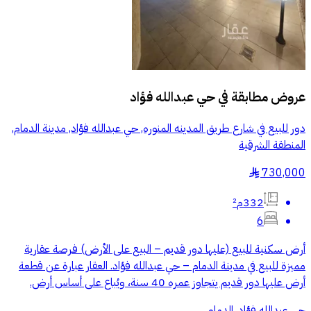
عروض مطابقة في
حي عبدالله فؤاد
دور للبيع في شارع طريق المدينه المنوره, حي عبدالله فؤاد, مدينة الدمام,
المنطقة الشرقية
730,000
§
332م²
6
أرض سكنية للبيع (عليها دور قديم – البيع على الأرض) فرصة عقارية
مميزة للبيع في مدينة الدمام – حي عبدالله فؤاد. العقار عبارة عن قطعة
أرض عليها دور قديم يتجاوز عمره 40 سنة، ويُباع على أساس أرض.
حي عبدالله فؤاد, الدمام