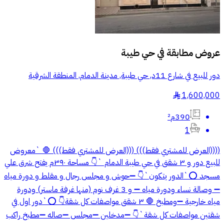
عروض مطابقة في
حي طيبة
دور للبيع في شارع 11د, حي طيبة, مدينة الدمام, المنطقة الشرقية
1,600,000
§
390م²
1
((((العرض للمشتري فقط))) (((العرض للمشتري فقط))) 🛑 `معروض
للبيع دور و ٣ شقق في حي طيبة الدمام `👇 مساحة ٣٩٠م يفتح شرق علي
مسجد ⭕`الدور يتكون`👇 ➖حوش و مجلس رجال و مقلط و دورة مياه
➖ وصالة نساء ودورة مياه ➖ و 3 غرف نوم (منها غرفة ماستر) ودورة
مياه خارجية ➖ومطبخ 🛑 ٣ شقق مواصفات كل شقة👇 ⭕`دور اول في
شقتين مواصفات كل شقة`👇 ➖مدخلين ➖مجلس ➖صاله ➖مطبخ راكب