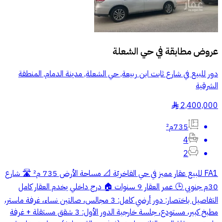
عروض مطابقة في
حي الشعلة
دور للبيع في شارع ثابت ابن ربيعة, حي الشعلة, مدينة الدمام, المنطقة
الشرقية
2,400,000
§
735م²
4
2
FA1 للبيع عقار مميز في حي الفاخريّة 📐 مساحة الأرض 735 م² 🛣️ شارع
30م جنوبي 🕒 عمر العقار 9 سنوات 🏠 درج داخلي يخدم العقار كامل
التفاصيل باختصار: دور أرضي كامل: 3 مجالس، صالتين نساء، غرفة ماستر،
مطبخ كبير، مستودع، جلسة خارجية الدور الأول: 3 شقق مستقلة + غرفة