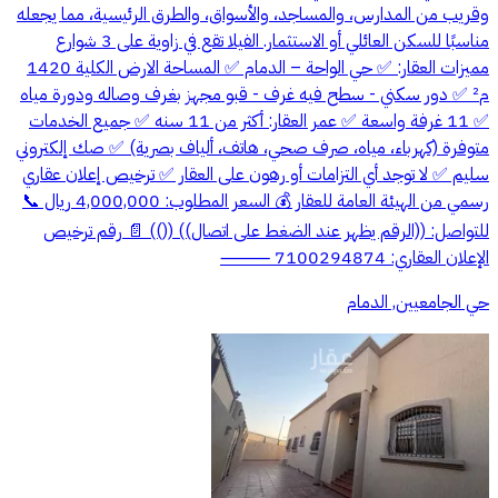
وقريب من المدارس، والمساجد، والأسواق، والطرق الرئيسية، مما يجعله
مناسبًا للسكن العائلي أو الاستثمار. الفيلا تقع في زاوية على 3 شوارع
مميزات العقار: ✅ حي الواحة – الدمام ✅ المساحة الارض الكلية 1420
م² ✅ دور سكني - سطح فيه غرف - قبو مجهز بغرف وصاله ودورة مياه
✅ 11 غرفة واسعة ✅ عمر العقار: أكثر من 11 سنه ✅ جميع الخدمات
متوفرة (كهرباء، مياه، صرف صحي، هاتف، ألياف بصرية) ✅ صك إلكتروني
سليم ✅ لا توجد أي التزامات أو رهون على العقار ✅ ترخيص إعلان عقاري
رسمي من الهيئة العامة للعقار 💰 السعر المطلوب: 4,000,000 ريال 📞
للتواصل: ((الرقم يظهر عند الضغط على اتصال)) (()) 📄 رقم ترخيص
الإعلان العقاري: 7100294874 ⸻
حي الجامعيين, الدمام