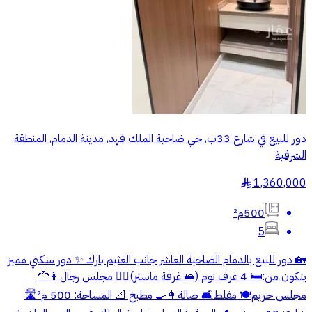
دور للبيع في شارع 33ب, حي ضاحية الملك فهد, مدينة الدمام, المنطقة
الشرقية
1,360,000
§
500م²
5
‎🏡 دور للبيع بالدمام الضاحية العاشر جانب العثيم بارك ‎✨ دور سكني مميز
يتكون من: 🛏️ 4 غرف نوم (🛌 غرفة ماستر) 🧔‍♂️ مجلس رجال 👩‍🦰
مجلس حريم 🍽️ مقلط 🛋️ صالة 👩‍🍳 مطبخ ‎📐 المساحة: 500 م² 🛣️