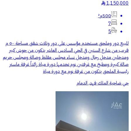
1,150,000
§
500م²
7
5
للبيع دور وملحق مستخدم مؤسس على دور وثلاث شقق مساحة ٥٠٠ م
قريب من شارع الستين في الحي السادس العاشر يتكون من حوش كبير
ومدخلين مدخل رجال ومدخل نساء مجلس مقلط وصالة ومجلس حريم
صالة كبيرة ومطبخ مع غرفتين نوم تخدمها دورة مياة زائداً غرفة ماستر
رئيسية الملحق يتكون من غرفة نوم مع دورة مياة
حي ضاحية الملك فهد, الدمام