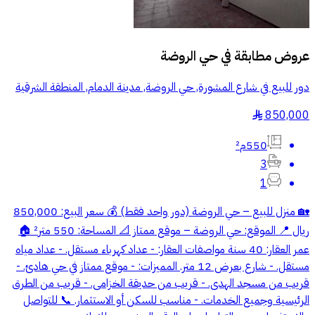
عروض مطابقة في
حي الروضة
دور للبيع في شارع المشورة, حي الروضة, مدينة الدمام, المنطقة الشرقية
850,000
§
550م²
3
1
🏡 منزل للبيع – حي الروضة (دور واحد فقط) 💰 سعر البيع: 850,000
ريال 📍 الموقع: حي الروضة – موقع ممتاز 📐 المساحة: 550 متر² 🏠
عمر العقار: 40 سنة مواصفات العقار: - عداد كهرباء مستقل. - عداد مياه
مستقل. - شارع بعرض 12 متر. المميزات: - موقع ممتاز في حي هادئ. -
قريب من مسجد الهدى. - قريب من حديقة الخزامى. - قريب من الطرق
الرئيسية وجميع الخدمات. - مناسب للسكن أو الاستثمار. 📞 للتواصل