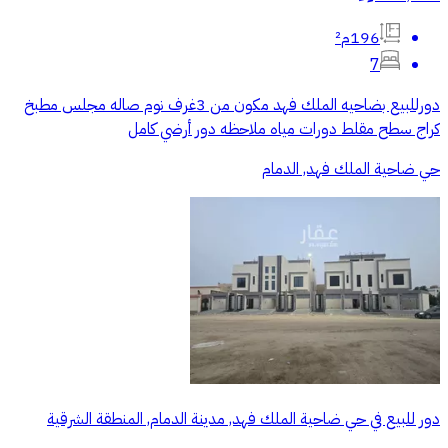
196م²
7
دورللبيع بضاحيه الملك فهد مكون من 3غرف نوم صاله مجلس مطبخ
كراج سطح مقلط دورات مياه ملاحظه دور أرضي كامل
حي ضاحية الملك فهد, الدمام
دور للبيع في حي ضاحية الملك فهد, مدينة الدمام, المنطقة الشرقية