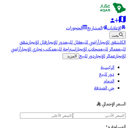
الإعلانات
المشاريع
الحجوزات
بحث
الكل
شقق للإيجار
أراضي للبيع
فلل للبيع
دور للإيجار
فلل للإيجار
شقق
للبيع
عمائر للبيع
محلات للإيجار
استراحة للبيع
مكتب تجاري للإيجار
أراضي
للإيجار
عمائر للإيجار
دور للبيع
المزيد
الرئيسية
دور للبيع
الدمام
حي الصدفة
السعر الإجمالي
§
المساحة
م²