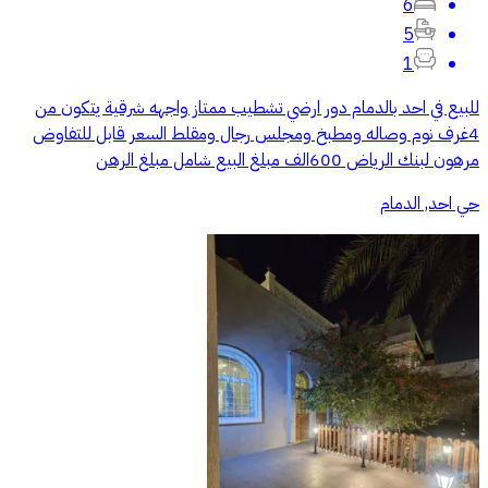
6
5
1
للبيع في احد بالدمام دور ارضي تشطيب ممتاز واجهه شرقية يتكون من
4غرف نوم وصاله ومطبخ ومجلس رجال ومقلط السعر قابل للتفاوض
مرهون لبنك الرياض 600الف مبلغ البيع شامل مبلغ الرهن
حي احد, الدمام