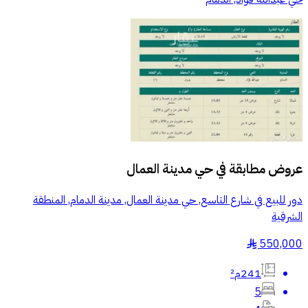
عروض مطابقة في
حي مدينة العمال
دور للبيع في شارع التاسع, حي مدينة العمال, مدينة الدمام, المنطقة
الشرقية
550,000
§
241م²
5