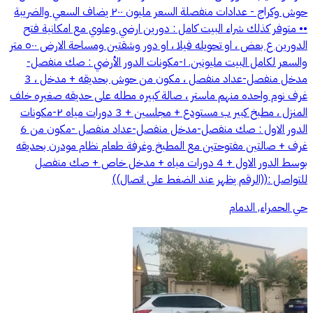
حوش وكراج - عدادات منفصلة السعر مليون ٢٠٠ يضاف السعي والضريبة
•• متوفر كذلك شراء البيت كامل : دورين ارضي وعلوي مع امكانية فتح
الدورين ع بعض ، او تحويله فيلا ، او دور وشقتين ومساحة الارض ٥٠٠ متر
والسعر لكامل البيت مليونين. ١-مكونات الدور الأرضي : صك منفصل-
مدخل منفصل-عداد منفصل ، مكون من حوش بحديقه + مدخل ، 3
غرف نوم واحده منهم ماستر ، صالة كبيره مطله على حديقه صغيره خلف
المنزل ، مطبخ كبير ب مستودع + مجلسين + 3 دورات مياه ٢-مكونات
الدور الاول : صك منفصل-مدخل منفصل-عداد منفصل -مكون من 6
غرف + صالتين مفتوحتين مع المطبخ وغرفة طعام نظام مودرن بحديقه
بوسط الدور الاول + 4 دورات مياه + مدخل خاص + صك منفصل
للتواصل :((الرقم يظهر عند الضغط على اتصال))
حي الحمراء, الدمام