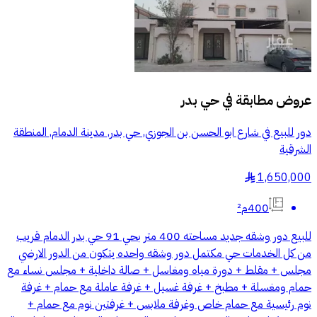
عروض مطابقة في
حي بدر
دور للبيع في شارع ابو الحسن بن الجوزي, حي بدر, مدينة الدمام, المنطقة
الشرقية
1,650,000
§
400م²
للبيع دور وشقه جديد مساحته 400 متر بحي 91 حي بدر الدمام قريب
من كل الخدمات حي مكتمل دور وشقه واحده يتكون من الدور الارضي
مجلس + مقلط + دورة مياه ومغاسل + صالة داخلية + مجلس نساء مع
حمام ومغسلة + مطبخ + غرفة غسيل + غرفة عاملة مع حمام + غرفة
نوم رئيسية مع حمام خاص وغرفة ملابس + غرفتين نوم مع حمام +