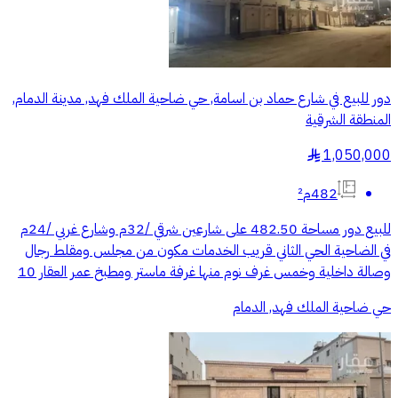
دور للبيع في شارع حماد بن اسامة, حي ضاحية الملك فهد, مدينة الدمام,
المنطقة الشرقية
1,050,000
§
482م²
للبيع دور مساحة 482.50 على شارعين شرقي /32م وشارع غربي /24م
في الضاحية الحي الثاني قريب الخدمات مكون من مجلس ومقلط رجال
وصالة داخلية وخمس غرف نوم منها غرفة ماستر ومطبخ عمر العقار 10
حي ضاحية الملك فهد, الدمام