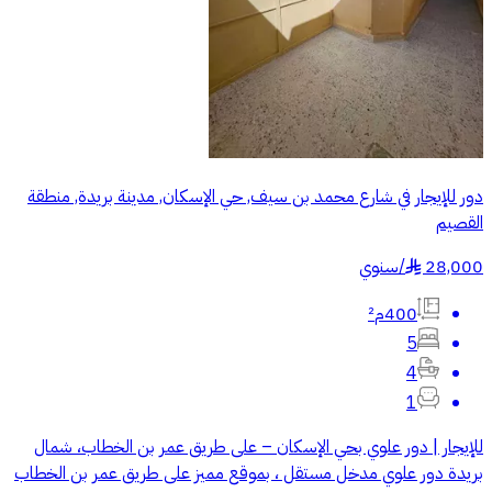
دور للإيجار في شارع محمد بن سيف, حي الإسكان, مدينة بريدة, منطقة
القصيم
28,000
/
سنوي
§
400م²
5
4
1
للإيجار | دور علوي بحي الإسكان – على طريق عمر بن الخطاب، شمال
بريدة دور علوي مدخل مستقل ، بموقع مميز على طريق عمر بن الخطاب