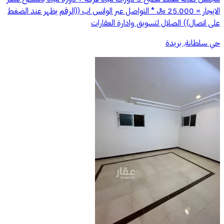
الايجار = 25.000 ﷼ * التواصل عبر الواتس اب ((الرقم يظهر عند الضغط
على اتصال)) الصلال لتسويق وادارة العقارات
حي سلطانة, بريدة