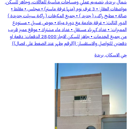
شمال بريدة، بتصميم عملي ومساحات مناسبة للعائلات، وجاهز للسكن.
مواصفات العقار: • 3 غرف نوم (منها غرفة ماستر) • مجلس • مقلط •
صالة • مطبخ راكب ( جديد ) • جميع المكيفات ( راكبة سبيلت جديدة )
الدور الثالث: • غرفة خادمة مع دورة مياة • حوض غسيل • مستودع
المميزات: • عداد كهرباء مستقل • عداد ماء مشترك • موقع مميز قريب
من جميع الخدمات • جاهز للسكن الاجار:28,000 الدفعات: دفعة او
دفعتين للتواصل والاستفسار: ((الرقم يظهر عند الضغط على اتصال))
حي الاسكان, بريدة