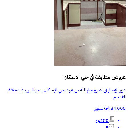
عروض مطابقة في
حي الاسكان
دور للإيجار في شارع جار الله بن فهد, حي الإسكان, مدينة بريدة, منطقة
القصيم
34,000
/
سنوي
§
400م²