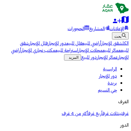
الإعلانات
المشاريع
الحجوزات
بحث
الكل
شقق للإيجار
أراضي للبيع
فلل للبيع
دور للإيجار
فلل للإيجار
شقق
للبيع
عمائر للبيع
محلات للإيجار
استراحة للبيع
مكتب تجاري للإيجار
أراضي
للإيجار
عمائر للإيجار
دور للبيع
المزيد
الرئيسية
دور للإيجار
بريدة
حي النسيم
الغرف
غرفتين
ثلاث غرف
أربع غرف
أكثر من 4 غرف
الدور