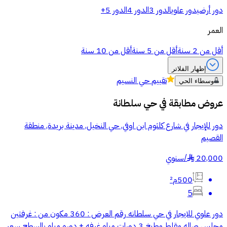
دور أرضي
دور علوي
الدور 3
الدور 4
الدور 5+
العمر
أقل من 2 سنة
أقل من 5 سنة
أقل من 10 سنة
إظهار الفلاتر
تقييم
حي النسيم
وسطاء الحي
عروض مطابقة في
حي سلطانة
دور للإيجار في شارع كلثوم ابن اوفي, حي النخيل, مدينة بريدة, منطقة
القصيم
20,000
/
سنوي
§
500م²
5
دور علوي للايجار في حي سلطانه رقم العرض : 360 مكون من : غرفتين
مجلس صاله مقلط مطبخ 3 دورات مياه غرفه + دوره مياه بالسطح سعر