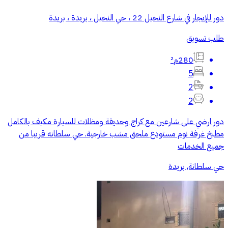
دور للإيجار في شارع النخيل 22 ، حي النخيل ، بريدة ، بريدة
طلب تسويق
280م²
5
2
2
‏دور ارضي ‏على شارعين ‏مع كراج وحديقة ومظلات للسيارة مكيف بالكامل
مطبخ غرفة نوم مستودع ملحق مشب خارجية. حي سلطانه قريبا من
جميع الخدمات
حي سلطانة, بريدة