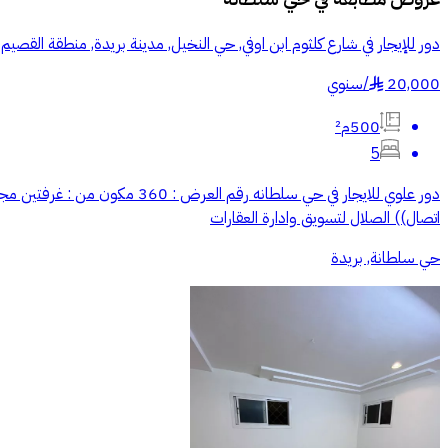
دور للإيجار في شارع كلثوم ابن اوفي, حي النخيل, مدينة بريدة, منطقة القصيم
20,000
/
سنوي
§
500م²
5
اتصال)) الصلال لتسويق وادارة العقارات
حي سلطانة, بريدة