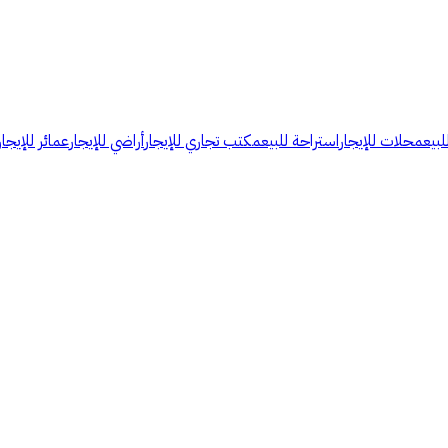
لبيع
محلات للإيجار
استراحة للبيع
مكتب تجاري للإيجار
أراضي للإيجار
عمائر للإيجار