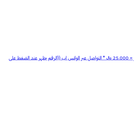
دور علوي للايجار في حي سلطانه رقم العرض : 360 مكون من : غرفتين مجلس صاله مقلط مطبخ 3 دورات مياه غرفه + دوره مياه بالسطح سعر الايجار = 25.000 ﷼ * التواصل عبر الواتس اب ((الرقم يظهر عند الضغط على