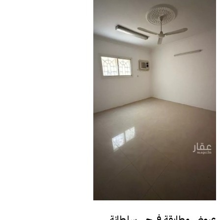
عروض مطابقة في
حي سلطانة