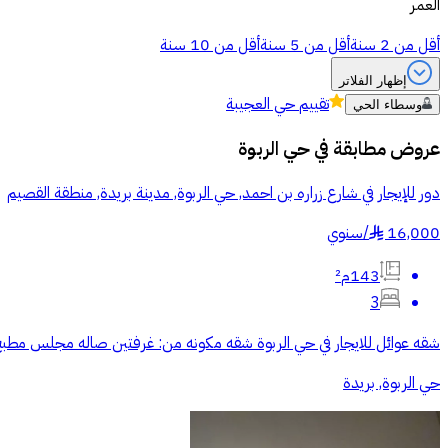
العمر
أقل من 2 سنة
أقل من 5 سنة
أقل من 10 سنة
إظهار الفلاتر
تقييم
حي العجيبة
وسطاء الحي
عروض مطابقة في
حي الربوة
دور للإيجار في شارع زراره بن احمد, حي الربوة, مدينة بريدة, منطقة القصيم
16,000
/
سنوي
§
143م²
3
شقه عوائل للايجار في حي الربوة شقه مكونه من: غرفتين صاله مجلس مطبخ دورتين مياه يتوفر فيها: 4مكيفات شباك الايجار السنوني:16.000 التواصل عبر ال
حي الربوة, بريدة