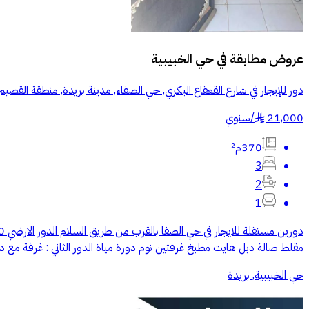
عروض مطابقة في
حي الخبيبية
دور للإيجار في شارع القعقاع البكري, حي الصفاء, مدينة بريدة, منطقة القصيم
21,000
/
سنوي
§
370م²
3
2
1
مقلط صالة دبل هايت مطبخ غرفتين نوم دورة مياة الدور الثاني : غرفة مع 
حي الخبيبية, بريدة