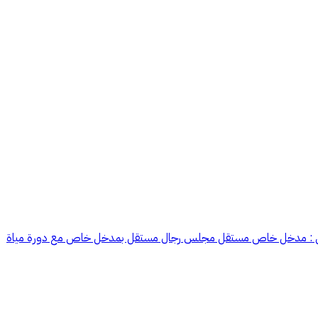
 الارضي 24،000 ( تم التأجير ) الدور العلوي 22،000 ( متوفر ) يتكون الدور العلوي من : مدخل خاص مستقل مجلس رجال مستقل بمدخل خاص مع دورة مياة