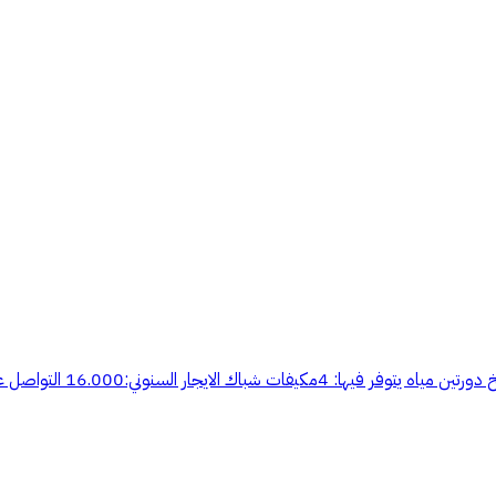
واتس اب 0537615005 الصلال لتسويق وادارة العقارات