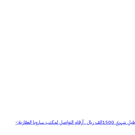
بالقصيم محافظة عيون الجواء حي الجرده دور علوي مع سطح +مدخل خاص عداد كهرباء مستقل ،عداد الماء مشترك يتكون من 3 غرف نوم + مجلس يقبل شهري 1500الف ريال . أرقام التواصل لمكتب سارونا العقارية:-