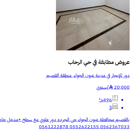
عروض مطابقة في
حي الرحاب
دور للإيجار في مدينة عيون الجواء, منطقة القصيم
20,000
/
سنوي
§
496م²
3
0562367033 0552622155 0561222878