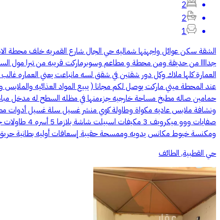
2
2
1
الشقة سكن عوائل واجهتها شماليه حي الجال شارع القمريه خلف محطة الا
جداااا من حديقة ومن محطة و مطاعم وسوبرماركت قريبه من تيرا مول ال
العمارة كلها ملاك وكل دور شقتين في شقق لسه مانباعت يعني العماره غالب 
عند المحطة ميني ماركت يوصل لكم مجانا ( يبيع المواد العذائيه والملابس 
حمامين صاله مطبخ مساحة خارجيه جزءمنها في مظله السطح له مدخل مباشر 
ونشافة ملابس عاديه مكواة وطاولة كوي منشر غسيل سلة غسيل أدوات مط
ومكنسة خيوط مكانس يدويه وممسحة حقيبة إسعافات أوليه بطانية حريق طف
حي القطبية, الطائف