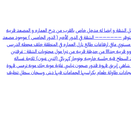
 الشقة و ايضا له مدخل خاص بالقرب من درج العماره و المصعد قريبه
متوفر ——————— الشقة في الدور الأخير ( الدور الخامس ) موجود مصعد
ع مستوي مافي ارتفاعات طالع نازل العماره في المنطقة خلف محطه الدريس
 قريبه جداااا من حديقة قريبه من تيرا مول محتويات الشقة : غرفتين
طح فيه جلسه خارجيه بوتوجاز كهربائي (اثنين عيون) ثلاجة غساله
شاهي إبريق قهوة قدور صحون تباسي غلاية مويه جك مويه ترمس قهوة
ووو ميكرويف 3 مكيفات اسبيلت شاشة بلازما 5 أسره 4 طاولات جانبيه 3 دواليب ملابس دولاب للشاشه كنب في الصاله 3 طاولات خدمة 3 سجادات طاولة طعام بكراسيها الحمامات فيها دش وسخان سطل تنظيف