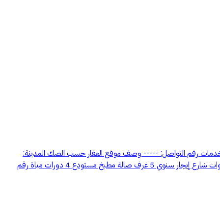
ع الخدمات رقم التواصل: ----- وصف موقع العقار حسب الصك المدينة:
الطايف الحي: الاخباب موقع العقار على الخريطة: https://maps.google.com/?q=21.234279479189,40.371187507044 عمر العقار 3 سنوات شارع إيجار سنوي 5 غرف صالة مطبخ مستودع 4 دورات مياة رقم