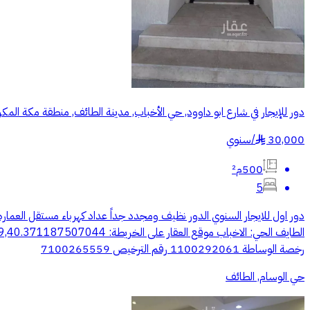
دور للإيجار في شارع ابو داوود, حي الأخباب, مدينة الطائف, منطقة مكة المك
30,000
/
سنوي
§
500م²
5
دور اول للايجار السنوي الدور نظيف ومجدد جداً عداد كهرباء مستقل العمار
رخصة الوساطة 1100292061 رقم الترخيص 7100265559
حي الوسام, الطائف