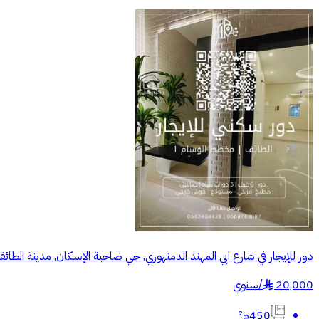
دور للإيجار في شارع ابي المهند الدمنهوري, حي ضاحية الإسكان, مدينة الطا
20,000
/
سنوي
§
450م²