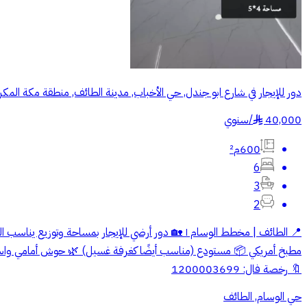
دور للإيجار في شارع ابو جندل, حي الأخباب, مدينة الطائف, منطقة مكة المكر
40,000
/
سنوي
§
600م²
6
3
2
🔖 رخصة فال: 1200003699
حي الوسام, الطائف