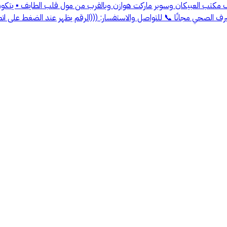
صرف الصحي مجانًا 📞 للتواصل والاستفسار: (((الرقم يظهر عند الضغط على ات