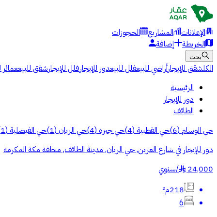
الإعلانات
المشاريع
الحجوزات
الخريطة
إضافة
بحث
الكل
شقق للإيجار
أراضي للبيع
فلل للبيع
دور للإيجار
فلل للإيجار
شقق للبيع
عمائر ل
الرئيسية
دور للإيجار
الطائف
حي الوسام
(
6
)
حي القطبية
(
4
)
حي جبرة
(
4
)
حي الريان
(
1
)
حي الفيصلية
(
1
)
دور للإيجار في شارع العرين, حي الريان, مدينة الطائف, منطقة مكة المكرمة
24,000
/
سنوي
§
218م²
6