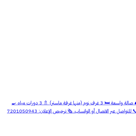
📍 الطائف | مخطط الوسام ١ 🏡 دور أرضي للإيجار بمساحة وتوزيع يناسب العائلات الكبيرة. ✨ يتكون من: 🛋️ مجلس رجال 🍽️ مقلط 👩 مجلس نساء 🛋️ صالة واسعة 🛏️ 3 غرف نوم (منها غرفة ماستر) 🚿 3 دورات مياه 🍳
مطبخ أمريكي 📦 مستودع (مناسب أيضًا كغرفة غسيل) 🌿 حوش أمامي واسع مع إمكانية عمل فاصل لخصوصية أكبر. 💰 الإيجار: 40,000 ريال سنويًا. 📞 للتواصل عبر الاتصال أو الواتساب. 🗞️ ترخيص الإعلان: 7201050943