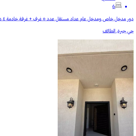
6
دور مدخل خاص ومدخل عام عداد مستقل عدد ٥ غرف + غرفة خادمة ٤ دورات مياه تشطيب فاخر قريب من الروضة الجديده
حي جبرة, الطائف