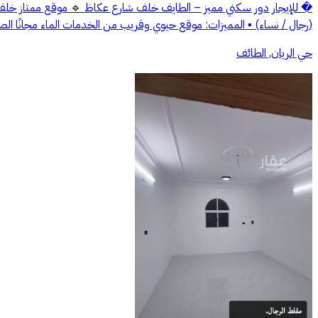
(رجال / نساء) ▪️ المميزات: موقع حيوي وقريب من الخدمات الماء مجانًا ال
حي الريان, الطائف