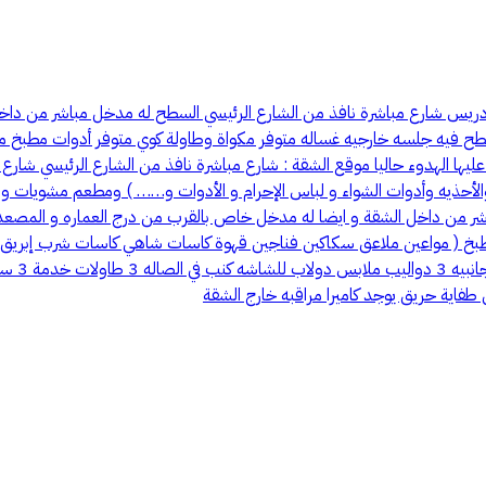
دريس شارع مباشرة نافذ من الشارع الرئيسي السطح له مدخل مباشر من داخل
سطح فيه جلسه خارجيه غساله متوفر مكواة وطاولة كوي متوفر أدوات مطبخ 
عليها الهدوء حاليا موقع الشقة : شارع مباشرة نافذ من الشارع الرئيسي شار
والأحذيه وأدوات الشواء و لباس الإحرام و الأدوات و…… ) ومطعم مشويات ووو
من داخل الشقة و ايضا له مدخل خاص بالقرب من درج العماره و المصعد الس
بخ ( مواعين ملاعق سكاكين فناجين قهوة كاسات شاهي كاسات شرب إبريق 
صفايات 
اية حريق يوجد كاميرا مراقبه خارج الشقة