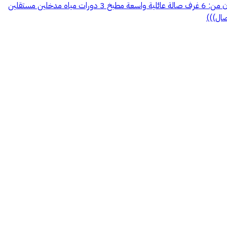
� للإيجار دور سكني مميز – الطايف خلف شارع عكاظ 🔹 موقع ممتاز خلف مكتب العبيكان وسوبر ماركت هوازن وبالقرب من مول قلب الطايف ▪️ يتكون من: 6 غرف صالة عائلية واسعة مطبخ 3 دورات مياه مدخلين مستقلين
صال)))