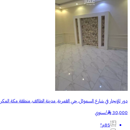
دور للإيجار في شارع السموئل, حي القمرية, مدينة الطائف, منطقة مكة المكر
30,000
/
سنوي
§
85م²