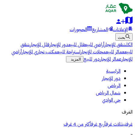
الإعلانات
المشاريع
الحجوزات
بحث
الكل
شقق للإيجار
أراضي للبيع
فلل للبيع
دور للإيجار
فلل للإيجار
شقق
للبيع
عمائر للبيع
محلات للإيجار
استراحة للبيع
مكتب تجاري للإيجار
أراضي
للإيجار
عمائر للإيجار
دور للبيع
المزيد
الرئيسية
دور للإيجار
الرياض
شمال الرياض
حي الوادي
الغرف
غرفتين
ثلاث غرف
أربع غرف
أكثر من 4 غرف