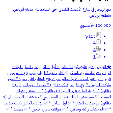
دور للإيجار في شارع الأشعث الكندي, حي السليمانية, مدينة الرياض,
منطقة الرياض
120,000
/
سنوي
§
115م²
4
4
1
� للإيجار | دور علوي (روف) فاخر – أول ساكن | حي السليمانية –
الرياض فرصة مميزة للسكن في قلب مدينة الرياض، بموقع استراتيجي
قريب من أهم الخدمات والمعالم، حيث يقع العقار بالقرب من: * سوبر
ماركت التميمي * برج الفيصلية (7 دقائق) * محطة مترو الضباب (5
دقائق) * مدينة الملك فهد الطبية (8 دقائق) * مستشفى القوات
المسلحة * مستشفى الملك فيصل التخصصي * حديقة الملك سلمان (9
دقائق) مواصفات العقار: * ✅ أول ساكن * ✅ مؤثث بالكامل بأثاث حديث
* ✅ المكيفات راكبة وجاهزة * ✅ موقف سيارة خاص * ✅ مصعد * ✅