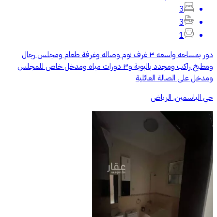
3
3
1
دور بمساحه واسعه ٣ غرف نوم وصاله وغرفة طعام ومجلس رجال
ومطبخ راكب ومجدد بالبوية و٣ دورات مياه ومدخل خاص للمجلس
ومدخل على الصالة العائلية
حي الياسمين, الرياض