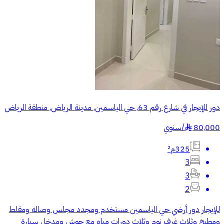
دور للإيجار في شارع رقم 63, حي الياسمين, مدينة الرياض, منطقة الرياض
80,000
/
سنوي
§
325م²
3
3
2
للإيجار دور أرضي حي الياسمين مستخدم ومجدد مجلس وصاله ومقلط
ومطبخ وثلاث غرف نوم وثلاث دورات مياه مع حوش ومدخل سيارة