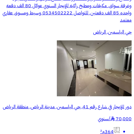
وغرفة سواق. مكيفات ومطبخ راكبه للإيجار السنوي عوائل 80 الف دفعه
واحده 85 الف دفعتين. للتواصل 0534502222 وسيط ومسوق عقاري
معتمد
حي الياسمين, الرياض
دور للإيجار في شارع رقم 41, حي الياسمين, مدينة الرياض, منطقة الرياض
70,000
/
سنوي
§
364م²