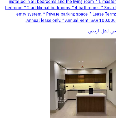
installed in all bedrooms and the living room. * 1 master
bedroom. * 2 additional bedrooms. * 4 bathrooms. * Smart
entry system. * Private parking space. * Lease Term:
Annual lease only. * Annual Rent: SAR 100,000.
حي النفل, الرياض