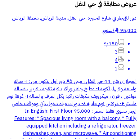
عروض مطابقة في
حي النفل
دور للإيجار في شارع الخبيره, حي النفل, مدينة الرياض, منطقة الرياض
95,000
/
سنوي
§
150م²
3
4
1
العجلان ريفيرا 44 حي النفل ، مبنى A6 دور اول يتكون من : ١- صاله
واسعه وفيها بلكونه ١- مطبخ جاهز وراكب فيه ثلاجه ، فريزر ، غسالة
مواعين ، فرن ، ميكرويف مكيفات راكبه بكل الغرف والصاله ١- غرفة نوم
ماستر ٢- غرفتين نوم عاديه ٤- دورات مياه دخول ذكي وموقف خاص
ايجار سنوي فقط السعر : 95,000 In English: First Floor
Features: * Spacious living room with a balcony. * Fully
equipped kitchen including a refrigerator, freezer,
dishwasher, oven, and microwave. * Air conditioning