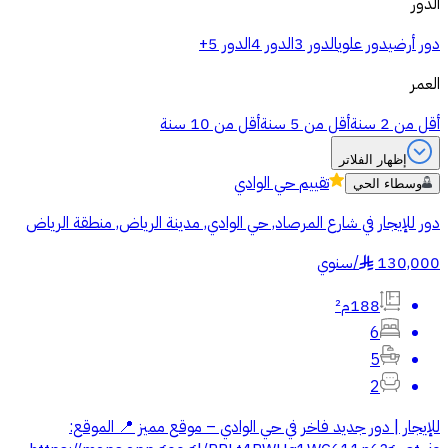
الدور
دور أرضي
دور علوي
الدور 3
الدور 4
الدور 5+
العمر
أقل من 2 سنة
أقل من 5 سنة
أقل من 10 سنة
إظهار الفلاتر
تقييم
حي الوادي
وسطاء الحي
دور للإيجار في شارع المرصاد, حي الوادي, مدينة الرياض, منطقة الرياض
130,000
/
سنوي
§
188م²
6
5
2
للإيجار | دور جديد فاخر في حي الوادي – موقع مميز 📍 الموقع: