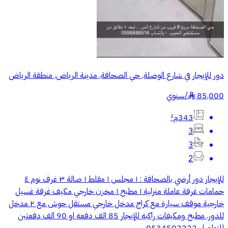
دور للإيجار في شارع الوصلة, حي الصحافة, مدينة الرياض, منطقة الرياض
85,000
/
سنوي
§
343م²
3
3
2
للإيجار دور أرضي بالصحافة : ١ مجلس ١ مقلط ١ صالة ٣ غرف نوم ٤
حمامات غرفة عاملة منزلية ١ مطبخ ١ مخزن خارجي مكيف غرفة غسيل
خارجية موقف سيارة مع كراج مدخل خارجي مستقل حوش مع ٢ مدخل
للدور. مطبخ ومكيفات راكبه للإيجار 85 الف دفعه او 90 الف دفعتين
للتواصل 0534502222