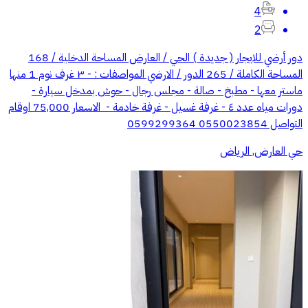
4
2
دور أرضي للايجار ( جديدة ) الحي / العارض المساحة الدخلية / 168
المساحة الكاملة / 265 الدور / الارضي المواصفات : - ٣ غرف نوم 1 منها
ماستر معها - مطبخ - صالة - مجلس رجال - حوش بمدخل سيارة -
دورات مياه عدد ٤ - غرفة غسيل - غرفة خادمة - ⁠ الاسعار 75,000 اوقام
التواصل 0550023854 0599299364
حي العارض, الرياض