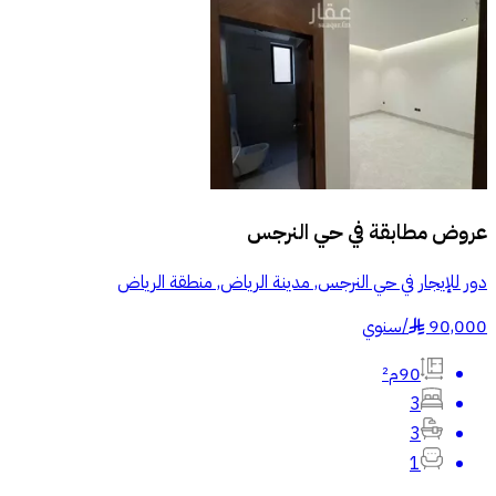
عروض مطابقة في
حي النرجس
دور للإيجار في حي النرجس, مدينة الرياض, منطقة الرياض
90,000
/
سنوي
§
90م²
3
3
1