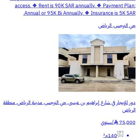
access. 🔶 Rent is 90K SAR annually. 🔶 Payment Plan:
Annual or 95K Bi Annually. 🔶 Insurance is 5K SAR.
حي النرجس, الرياض
دور للإيجار في شارع إبراهيم بن عيسى, حي النرجس, مدينة الرياض, منطقة
الرياض
75,000
/
سنوي
§
140م²