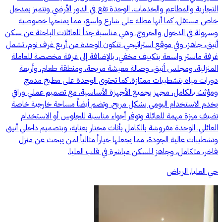
التجارية والمطاعم والخدمات. الوحدة تقع في الدور الأرضي وتتميز بمدخل
خاص مستقل، كما أنها مطلة على شارع واسع، مما يمنحها خصوصية
وسهولة في الدخول والخروج. وهي مناسبة جداً للعائلات الباحثة عن سكن
أنيق، جاهز، وفي موقع استراتيجي. تتكون الوحدة من أربع غرف نوم، تشمل
غرفة ماستر واسعة بتكييف مخفي، بالإضافة إلى غرفة مخصصة للعاملة
المنزلية، ومجلس أنيق، وصالة معيشة مريحة، ومنطقة طعام، وأربعة
دورات مياه بتشطيبات ممتازة. كما تحتوي الوحدة على مطبخ مدمج
ومؤثث بالكامل، مجهز بجميع الأجهزة الأساسية، مع تصميم عملي وراقي
يخدم الاستخدام اليومي بشكل مريح. وتضم أيضاً مساحة خارجية خاصة
تضيف ميزة مهمة للعائلة وتوفر أجواء مناسبة للجلوس أو الاستخدام
العائلي. الوحدة مفروشة بالكامل بأثاث مختار بعناية، وبتصميم داخلي أنيق
وتشطيبات عالية الجودة، مما يجعلها خياراً مثالياً لمن يبحث عن منزل
فاخر، متكامل، وجاهز للسكن مباشرة في قلب العليا.
حي العليا, الرياض