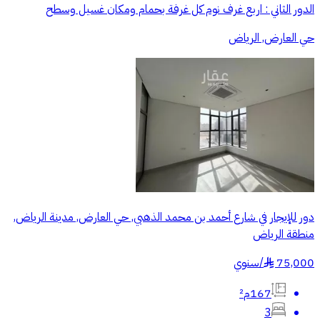
الدور الثاني : اربع غرف نوم كل غرفة بحمام ومكان غسيل وسطح
حي العارض, الرياض
دور للإيجار في شارع أحمد بن محمد الذهبي, حي العارض, مدينة الرياض,
منطقة الرياض
75,000
/
سنوي
§
167م²
3