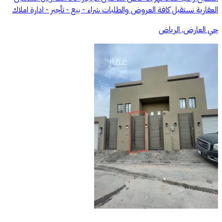
العقارية نستقبل كافة العروض والطلبات شراء - بيع - تأجير - ادارة املاك
حي العارض, الرياض