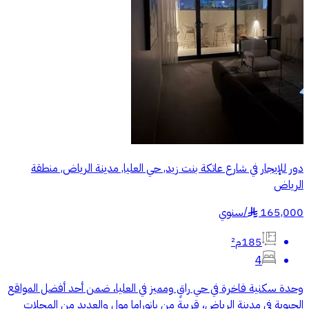
دور للإيجار في شارع عاتكة بنت زيد, حي العليا, مدينة الرياض, منطقة
الرياض
165,000
/
سنوي
§
185م²
4
وحدة سكنية فاخرة في حي راقٍ ومميز في العليا، ضمن أحد أفضل المواقع
الحيوية في مدينة الرياض، قريبة من بانوراما مول والعديد من المحلات