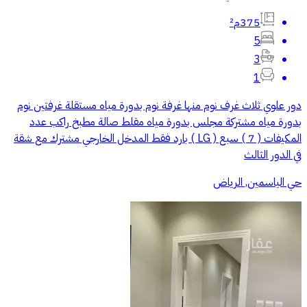
375م²
5
3
1
دور علوي ثلاث غرف نوم منها غرفة نوم بدورة مياه مستقلة غرفتين نوم
بدورة مياه مشتركة مجلس بدورة مياه مقلط صالة مطبخ راكب عدد
المكيفات ( 7 ) سبع ( LG ) بارد فقط المدخل الخارجي مشترك مع شقة
في الدور الثالث
حي الياسمين, الرياض