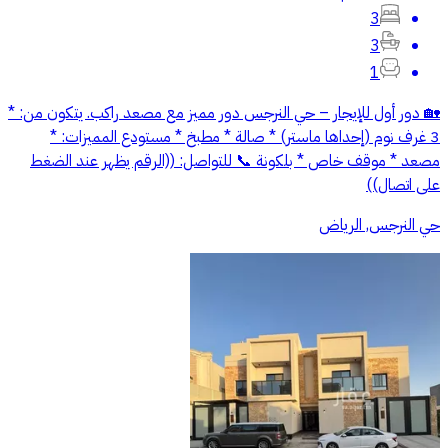
3
3
1
🏡 دور أول للإيجار – حي النرجس دور مميز مع مصعد راكب. يتكون من: *
3 غرف نوم (إحداها ماستر) * صالة * مطبخ * مستودع المميزات: *
مصعد * موقف خاص * بلكونة 📞 للتواصل: ((الرقم يظهر عند الضغط
على اتصال))
حي النرجس, الرياض