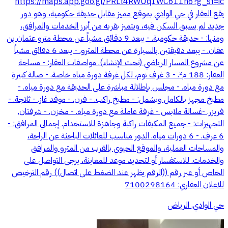
https://maps.app.goo.gl/PRLt4RWUq1WC611n6?g_st=ic
يقع العقار في حي الوادي بموقع مميز مقابل حديقة حكومية، وهو دور
جديد لم يسبق السكن فيه، ويتميز بقربه من أبرز الخدمات والمرافق،
ومنها: - حديقة حكومية. - يبعد 9 دقائق مشياً عن محطة مترو عثمان بن
عفان. - يبعد دقيقتين بالسيارة عن محطة المترو. - يبعد 6 دقائق مشياً
عن مشروع المسار الرياضي (تحت الإنشاء). مواصفات العقار: - مساحة
العقار: 188 م². - 3 غرف نوم، لكل غرفة دورة مياه خاصة. - صالة كبيرة
مع دورة مياه. - مجلس بإطلالة مباشرة على الحديقة مع دورة مياه. -
مطبخ مجهز بالكامل ويشمل: - مطبخ راكب. - فرن. - موقد غاز. - ثلاجة. -
فريزر. -غسالة ملابس - غرفة عاملة مع دورة مياه. - مخزن. - شرفتان.
التجهيزات: - جميع المكيفات راكبة وجاهزة للاستخدام. إجمالي المرافق: -
6 غرف. - 6 دورات مياه. الدور مناسب للعائلات الباحثة عن الراحة،
والمساحات العملية، والموقع الحيوي بالقرب من المترو والمرافق
والخدمات. للاستفسار أو لتحديد موعد للمعاينة، يرجى التواصل على
الخاص أو عبر رقم ((الرقم يظهر عند الضغط على اتصال)) رقم الترخيص
للاعلان العقاري: 7100298164
حي الوادي, الرياض