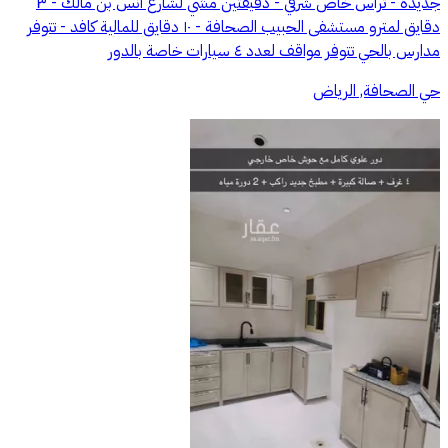
جديدة - تراس خاص شرقي - دقيقتين مشي لشارع انس بن مالك - ٣
دقايق لمترو مستشفى الحبيب الصحافة - ١٠ دقايق للمالية كافد - تتوفر
مدارس بالحي تتوفر مواقف لعدد ٤ سيارات خاصة بالدور
حي الصحافة, الرياض