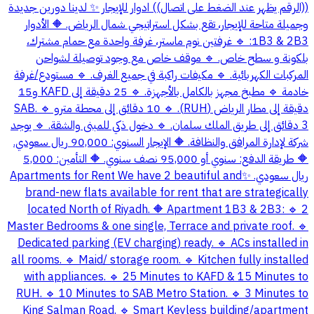
((الرقم يظهر عند الضغط على اتصال)) ادوار للإيجار ✨ لدينا دورين جديدة
وجميلة متاحة للإيجار، تقع بشكل استراتيجي شمال الرياض. 🔶 الأدوار
1B3 & 2B3: 🔹 غرفتين نوم ماستر، غرفة واحدة مع حمام مشترك،
بلكونة و سطح خاص. 🔹 موقف خاص مع وجود توصيلة لشواحن
المركبات الكهربائية. 🔹 مكيفات راكبة في جميع الغرف. 🔹 مستودع/غرفة
خادمة 🔹 مطبخ مجهز بالكامل بالأجهزة. 🔹 25 دقيقة إلى KAFD و15
دقيقة إلى مطار الرياض (RUH). 🔹 10 دقائق إلى محطة مترو SAB. 🔹
3 دقائق إلى طريق الملك سلمان. 🔹 دخول ذكي للمبنى والشقة. 🔹 يوجد
شركة لإدارة المرافق والنظافة. 🔶 الإيجار السنوي: 90,000 ريال سعودي.
🔶 طريقة الدفع: سنوي أو 95,000 نصف سنوي. 🔶 التأمين: 5,000
ريال سعودي. ✨Apartments for Rent We have 2 beautiful and
brand-new flats available for rent that are strategically
located North of Riyadh. 🔶 Apartment 1B3 & 2B3: 🔹 2
Master Bedrooms & one single, Terrace and private roof. 🔹
Dedicated parking (EV charging) ready. 🔹 ACs installed in
all rooms. 🔹 Maid/ storage room. 🔹 Kitchen fully installed
with appliances. 🔹 25 Minutes to KAFD & 15 Minutes to
RUH. 🔹 10 Minutes to SAB Metro Station. 🔹 3 Minutes to
King Salman Road. 🔹 Smart Keyless building/apartment