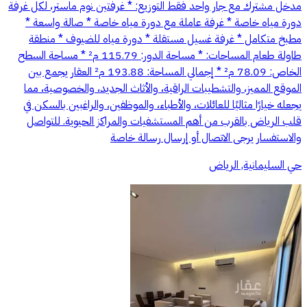
مدخل مشترك مع جار واحد فقط التوزيع: * غرفتين نوم ماستر، لكل غرفة
دورة مياه خاصة * غرفة عاملة مع دورة مياه خاصة * صالة واسعة *
مطبخ متكامل * غرفة غسيل مستقلة * دورة مياه للضيوف * منطقة
طاولة طعام المساحات: * مساحة الدور: 115.79 م² * مساحة السطح
الخاص: 78.09 م² * إجمالي المساحة: 193.88 م² العقار يجمع بين
الموقع المميز، والتشطيبات الراقية، والأثاث الجديد، والخصوصية، مما
يجعله خيارًا مثاليًا للعائلات، والأطباء، والموظفين، والراغبين بالسكن في
قلب الرياض بالقرب من أهم المستشفيات والمراكز الحيوية. للتواصل
والاستفسار يرجى الاتصال أو إرسال رسالة خاصة
حي السليمانية, الرياض