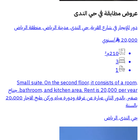
عروض مطابقة في
حي الندى
دور للإيجار في شارع القرية, حي الندى, مدينة الرياض, منطقة الرياض
20,000
/
سنوي
§
210م²
3
1
Small suite. On the second floor, it consists of a room,
bathroom, and kitchen area. Rent is 20,000 per year. جناح
صغير. بالدور الثاني عبارة عن غرفة ودورة مياه وركن طبخ الاجار 20،000
بالسنة
حي الندى, الرياض