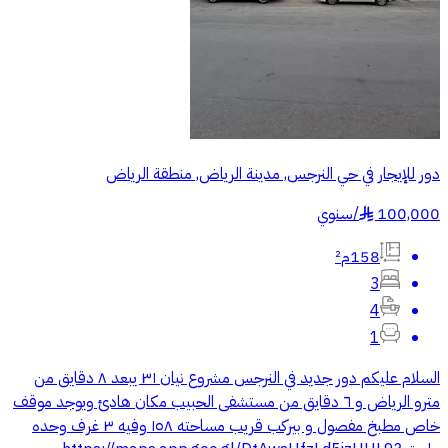
دور للإيجار في حي النرجس, مدينة الرياض, منطقة الرياض
100,000
/
سنوي
§
158م²
3
4
1
السلام عليكم دور جديد في النرجس مشروع نيان ٣١ يبعد ٨ دقايق من
مترو الرياض و ٦ دقايق من مستشفى الحبيب مكان هادئ ويوجد موقف
خاص مطبخ مفصول و بيركب قريب مساحته ١٥٨ وفيه ٣ غرف وحده