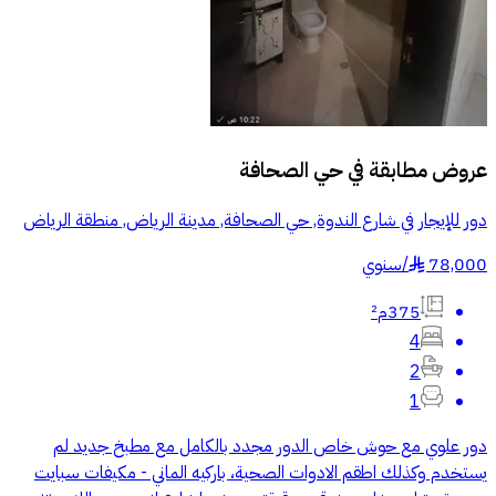
عروض مطابقة في
حي الصحافة
دور للإيجار في شارع الندوة, حي الصحافة, مدينة الرياض, منطقة الرياض
78,000
/
سنوي
§
375م²
4
2
1
دور علوي مع حوش خاص الدور مجدد بالكامل مع مطبخ جديد لم
يستخدم وكذلك اطقم الادوات الصحية، باركيه الماني - مكيفات سبايت