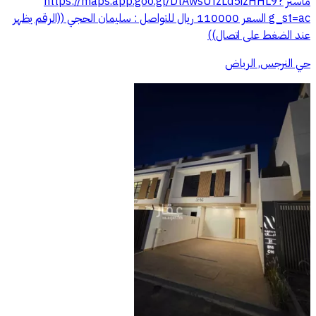
ماستر https://maps.app.goo.gl/DtAwsUfzLd5izHHL9?
g_st=ac السعر 110000 ريال للتواصل : سليمان الحجي ((الرقم يظهر
عند الضغط على اتصال))
حي النرجس, الرياض