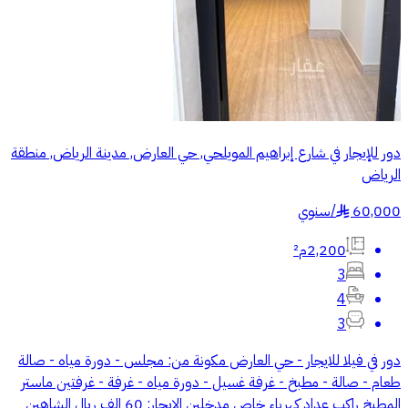
دور للإيجار في شارع إبراهيم المويلحي, حي العارض, مدينة الرياض, منطقة
الرياض
60,000
/
سنوي
§
2,200م²
3
4
3
دور في فيلا للايجار - حي العارض مكونة من: مجلس - دورة مياه - صالة
طعام - صالة - مطبخ - غرفة غسيل - دورة مياه - غرفة - غرفتين ماستر
المطبخ راكب عداد كهرباء خاص مدخلين الايجار: 60 الف ريال الشاهين