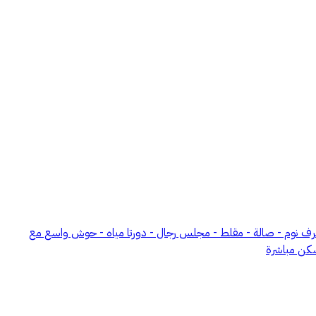
ني مؤثث بالكامل للإيجار في مدينة أحد رفيدة، بموقع مميز قريب من جميع الخدمات ((( متاح بعد تاريخ 27/1/1448 ))) مواصفات الدور: - 3 غرف نوم - صالة - مقلط - مجلس رجال - دورتا مياه - حوش واسع مع
سكن مباشرة