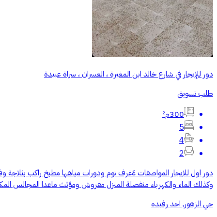
دور للإيجار في شارع خالد ابن المغيرة ، العسران ، سراة عبيدة
طلب تسويق
300م²
5
4
2
وكذلك الماء والكهرباء منفصلة المنزل مفروش ومؤثث ماعدا المجالس المكان مناسب للمعلمات
حي الزهور, احد رفيده