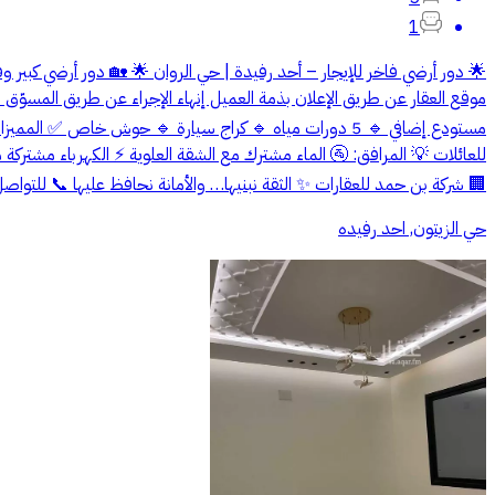
1
🌟 دور أرضي فاخر للإيجار – أحد رفيدة | حي الروان 🌟 🏡 دور أرضي كب
مستودع إضافي 🔹 5 دورات مياه 🔹 كراج سيارة 🔹 حوش
🏢 شركة بن حمد للعقارات ✨ الثقة نبنيها… والأمانة نحافظ عليها 📞 للتواص
حي الزيتون, احد رفيده