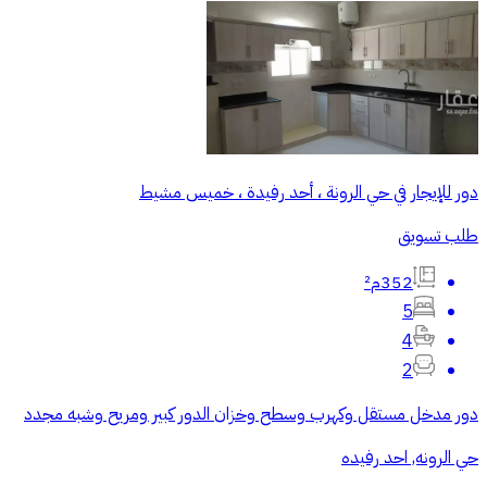
دور للإيجار في حي الرونة ، أحد رفيدة ، خميس مشيط
طلب تسويق
352م²
5
4
2
دور مدخل مستقل وكهرب وسطح وخزان الدور كبير ومريح وشبه مجدد
حي الرونه, احد رفيده