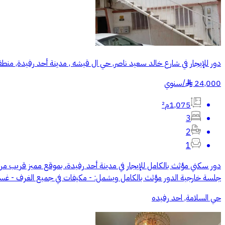
دور للإيجار في شارع خالد سعيد ناصر, حي ال قيشه , مدينة أحد رفيدة, منط
24,000
/
سنوي
§
1,075م²
3
2
1
جلسة خارجية الدور مؤثث بالكامل ويشمل: - مكيفات في جميع الغرف - غسا
حي السلامة, احد رفيده