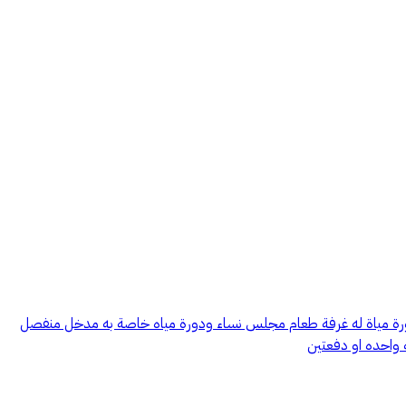
ا مطبخ راكب بثلاجة وفرن وغسالة ملابس ومكنسة كهربائية وجميع ادواته ٢صالة مجلس رجال ودورة مياة له غرفة طعام مجلس نساء ودورة مياه خاصة به مدخل منفصل