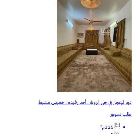
دور للإيجار في حي الرونة ، أحد رفيدة ، خميس مشيط
طلب تسويق
325م²