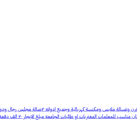
دور اول للايجار المواصفات ٤غرف نوم ودورات مياهه
 المغتربات او طالبات الجامعه مبلغ الايجار ٢٠ الف دفعه واحده او دفعتين