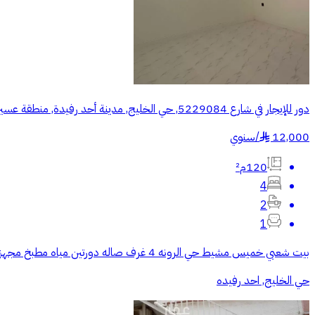
دور للإيجار في شارع 5229084, حي الخليج, مدينة أحد رفيدة, منطقة عسير
12,000
/
سنوي
§
120م²
4
2
1
بيت شعبي خميس مشيط حي الرونه 4 غرف صاله دورتين مياه مطبخ مجهز مدخلين للاجار الشهري والسنوي
حي الخليج, احد رفيده