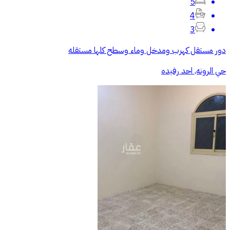
5
4
3
دور مستقل كهرب ومدخل وماء وسطح كلها مستقله
حي الرونه, احد رفيده