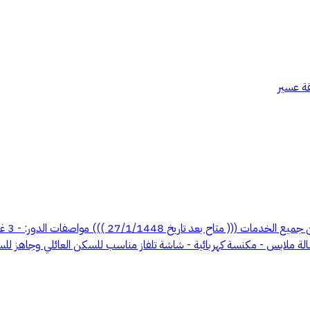
قة عسير
دور سك
لة ملابس - مكنسة كهربائية - شاشة تلفاز مناسب للسكن العائلي وجاهز لل