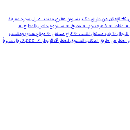
مل. 📢 الإعلان عن طريق مكتب تسويق عقاري معتمد 📌 إن مجرد معرفة
موقع العقار عن طريق الإعلان بذمة العميل إنهاء الإجراء عن طريق المسوّق للإعلان 📋 مكونات الدور: 🔹 مجلس رجال 🔹 مجلس نساء 🔹 صالة واسعة 🔹 مقلط 🔹 3 غرف نوم 🔹 مطبخ 🔹 مستودع خاص بالمطبخ 🔹
 مستقل للرجال ✨ باب مستقل للنساء ✨ كراج مستقل ✨ موقع هادئ ومناسب
للعائلات 💡 المرافق: 🚰 الماء مشترك مع الشقة العلوية ⚡ الكهرباء مشتركة مع الشقة العلوية بذمة العميل المشتري او المستأجر ان يتم انهاء الشراء او تأجير العقار عن طريق المكتب المسوق للعقار 💰 الإيجار: 📌 3,000 ريال شهرياً