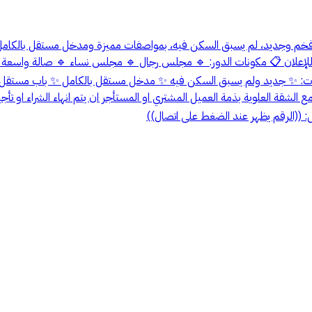
ير وفخم وجديد، لم يسبق السكن فيه، بمواصفات مميزة ومدخل مستقل بالكا
 خاص ✅ المميزات: ✨ جديد ولم يسبق السكن فيه ✨ مدخل مستقل بالكامل ✨ باب
ل: ((الرقم يظهر عند الضغط على اتصال))