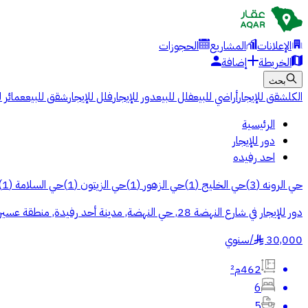
الإعلانات
المشاريع
الحجوزات
الخريطة
إضافة
بحث
الكل
شقق للإيجار
أراضي للبيع
فلل للبيع
دور للإيجار
فلل للإيجار
شقق للبيع
عمائر ل
الرئيسية
دور للإيجار
احد رفيده
حي الرونه
(
3
)
حي الخليج
(
1
)
حي الزهور
(
1
)
حي الزيتون
(
1
)
حي السلامة
(
1
)
دور للإيجار في شارع النهضة 28, حي النهضة, مدينة أحد رفيدة, منطقة عسير
30,000
/
سنوي
§
462م²
6
5