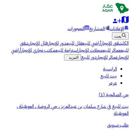
الإعلانات
المشاريع
الحجوزات
بحث
الكل
شقق للإيجار
أراضي للبيع
فلل للبيع
دور للإيجار
فلل للإيجار
شقق
للبيع
عمائر للبيع
محلات للإيجار
استراحة للبيع
مكتب تجاري للإيجار
أراضي
للإيجار
عمائر للإيجار
دور للبيع
المزيد
الرئيسية
بيت للبيع
عرعر
حي الصالحية
(
1
)
بيت للبيع في شارع سلمان بن عبدالعزيز ، حي الروضة ، العويقيلة ،
العويقيلة
طلب تسويق