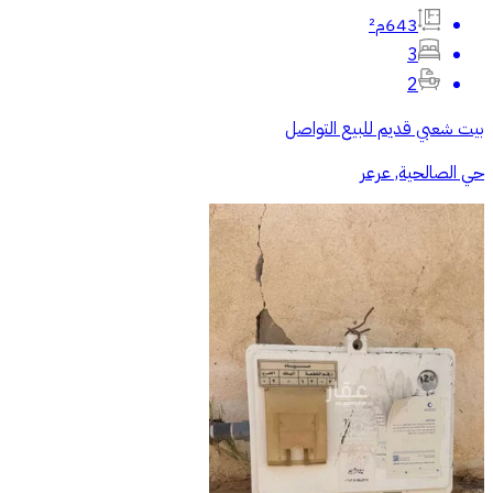
643م²
3
2
بيت شعبي قديم للبيع التواصل
حي الصالحية, عرعر