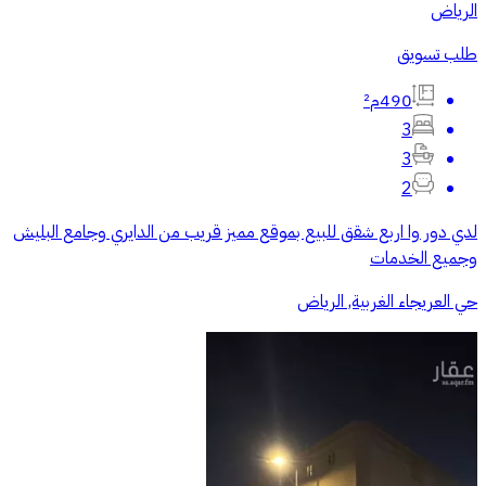
الرياض
طلب تسويق
490م²
3
3
2
لدي دور وا اربع شقق للبيع بموقع مميز قريب من الدايري وجامع البليش
وجميع الخدمات
حي العريجاء الغربية, الرياض