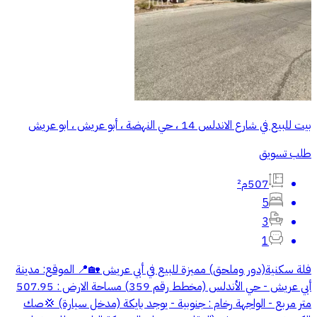
بيت للبيع في شارع الاندلس 14 ، حي النهضة ، أبو عريش ، ابو عريش
طلب تسويق
507م²
5
3
1
فلة سكنية(دور وملحق) مميزة للبيع في أبي عريش 🏡 ​📍 الموقع: مدينة
أبي عريش - حي الأندلس (مخطط رقم 359) مساحة الارض : 507.95
متر مربع - الواجهة رخام : جنوبية - يوجد بايكة (مدخل سيارة) 💢صك