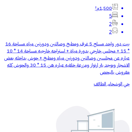
1,500م²
5
2
2
بيت دور واحد مسلح 5 غرف ومطبخ وصالتين ودورتين مياه مساحة 16
* 15 + مجلس خارجي بدورة مياة + استراحه خارجيه مساحة 14 * 10
عباره عن مجلسين وصالتين ودورتين مياه ومطبخ + حوش بداخله بعض
الاشجار ويوجد بئر ارتواز ومزرعة خلفيه عباره هن 15 * 30 والحوش كله
مفروش بالبحص
حي الوشحاء, الطائف