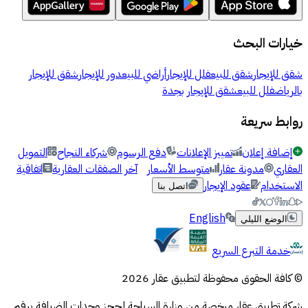
خيارات البحث
شقق للإيجار
شقق للبيع
فلل للإيجار
أراضي للبيع
دور للإيجار
شقق للإيجار
بالرياض
فلل للبيع
شقق للإيجار بجدة
روابط سريعة
إضافة إعلان
تمييز الإعلانات
دفع الرسوم
شركاء النجاح
التمويل
العقاري
مدونة عقار
متوسط الأسعار
آخر الصفقات العقارية
اتفاقية
الاستخدام
عقود الإيجار
اتصل بنا
English
الوضع الليلي
خدمة التبرع السريع
© كافة الحقوق محفوظة لتطبيق عقار 2026
شركة تطبيق عقار مرخصة من وزارة السياحة لحجز وحدات الضيافة برقم