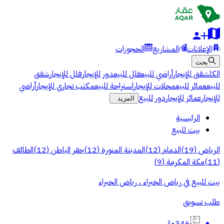
الإعلانات
المشاريع
الحجوزات
بحث
الكل
شقق للإيجار
أراضي للبيع
فلل للبيع
دور للإيجار
فلل للإيجار
شقق
للبيع
عمائر للبيع
محلات للإيجار
استراحة للبيع
مكتب تجاري للإيجار
أراضي
للإيجار
عمائر للإيجار
دور للبيع
المزيد
الرئيسية
بيت للبيع
الرياض
(
19
)
الدمام
(
12
)
المدينة المنورة
(
12
)
حفر الباطن
(
12
)
الطائف
(
11
)
مكة المكرمة
(
9
)
بيت للبيع في رياض الخبراء ، رياض الخبراء
طلب تسويق
346م²