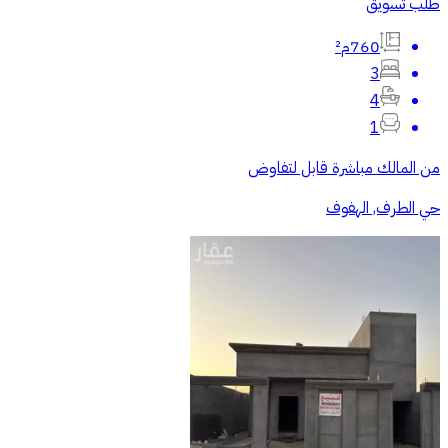
طلب تسويق
760م²
3
4
1
من المالك مباشرة قابل لتفاوض
حي الطرف, الهفوف