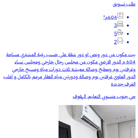
طلب تسويق
604م²
3
5
2
بيت مكون من دور ونص او دور شقة على حسب رغبة المشتري مساحة
604 م الدور الارضي مكون من مجلس رجال خارجي ومجلس نساء
وغرفتين نوم ومطبخ وصالة معيشه ثلاث دورات مياة ومسبح خارجي
الدور العلوي غرفتين نوم وصالة ودورتين مياه العقار مرمم بالكامل و اغلب
الغرف جديدة
حي جنوب منسوبي التعليم, الهفوف