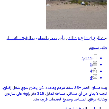
بيت للبيع في شارع عبد الله بن أيوب ، حي المعلمين ، الهفوف‎ ، الاحساء
طلب تسويق
315م²
5
4
4
بيت مسلح، العمر +35 سنة، مرمم ومجدد لكن يحتاج شوي شغل إضافي.
البيت لا يعاني من أي مشاكل. مساحة المنزل 315 متر. زاوية على شارعين
ويقابله مرفق. المساجد وجميع الخدمات قريبة منه.