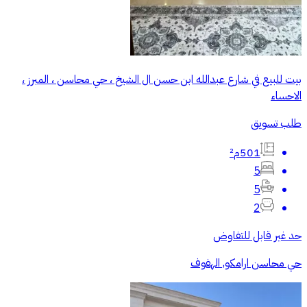
بيت للبيع في شارع عبدالله ابن حسن ال الشيخ ، حي محاسن ، المبرز ،
الاحساء
طلب تسويق
501م²
5
5
2
حد غير قابل للتفاوض
حي محاسن ارامكو, الهفوف