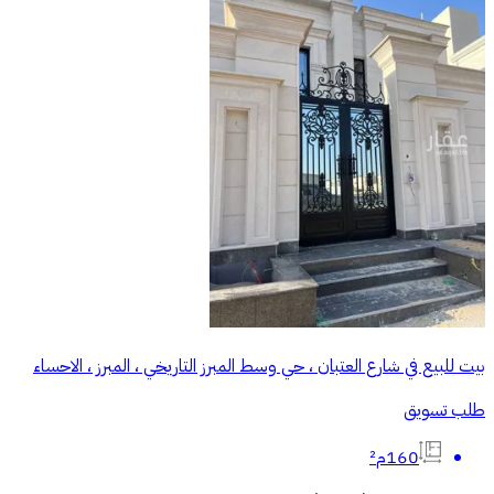
بيت للبيع في شارع العتبان ، حي وسط المبرز التاريخي ، المبرز ، الاحساء
طلب تسويق
160م²