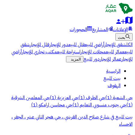
الإعلانات
المشاريع
الحجوزات
بحث
الكل
شقق للإيجار
أراضي للبيع
فلل للبيع
دور للإيجار
فلل للإيجار
شقق
للبيع
عمائر للبيع
محلات للإيجار
استراحة للبيع
مكتب تجاري للإيجار
أراضي
للإيجار
عمائر للإيجار
دور للبيع
المزيد
الرئيسية
بيت للبيع
الهفوف
حي الشعبة
(
1
)
حي الطرف
(
1
)
حي العزيزية
(
1
)
حي المعلمين الشرقية
(
1
)
حي جنوب منسوبي التعليم
(
1
)
حي محاسن ارامكو
(
1
)
بيت للبيع في شارع صلاح الدين القرشي ، حي هجر الثاني عشر ، الجفر ،
الاحساء