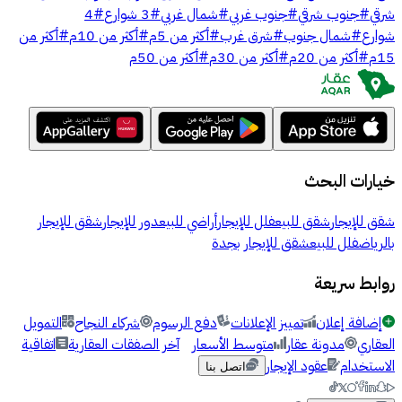
شرقي
#
جنوب شرقي
#
جنوب غربي
#
شمال غربي
#
3 شوارع
#
4
شوارع
#
شمال جنوب
#
شرق غرب
#
أكثر من 5م
#
أكثر من 10م
#
أكثر من
15م
#
أكثر من 20م
#
أكثر من 30م
#
أكثر من 50م
خيارات البحث
شقق للإيجار
شقق للبيع
فلل للإيجار
أراضي للبيع
دور للإيجار
شقق للإيجار
بالرياض
فلل للبيع
شقق للإيجار بجدة
روابط سريعة
إضافة إعلان
تمييز الإعلانات
دفع الرسوم
شركاء النجاح
التمويل
العقاري
مدونة عقار
متوسط الأسعار
آخر الصفقات العقارية
اتفاقية
الاستخدام
عقود الإيجار
اتصل بنا