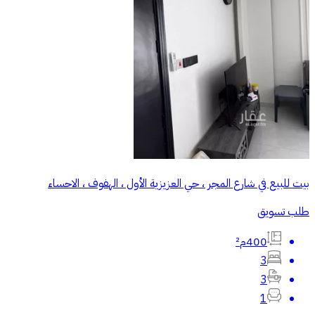
بيت للبيع في شارع المجر ، حي العزيزية الأول ، الهفوف‎ ، الاحساء
طلب تسويق
400م²
3
3
1