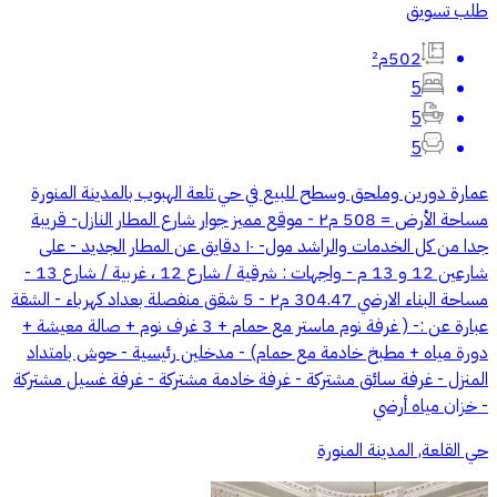
طلب تسويق
502م²
5
5
5
عمارة دورين وملحق وسطح للبيع في حي تلعة الهبوب بالمدينة المنورة
مساحة الأرض = 508 م٢ - موقع مميز جوار شارع المطار النازل- قريبة
جدا من كل الخدمات والراشد مول- ١٠ دقايق عن المطار الجديد - على
شارعين 12 و 13 م - واجهات : شرقية / شارع 12 ، غربية / شارع 13 -
مساحة البناء الارضي 304.47 م٢ - 5 شقق منفصلة بعداد كهرباء - الشقة
عبارة عن :- ( غرفة نوم ماستر مع حمام + 3 غرف نوم + صالة معيشة +
دورة مياه + مطبخ خادمة مع حمام) - مدخلين رئيسية - حوش بامتداد
المنزل - غرفة سائق مشتركة - غرفة خادمة مشتركة - غرفة غسيل مشتركة
- خزان مياه أرضي
حي القلعة, المدينة المنورة