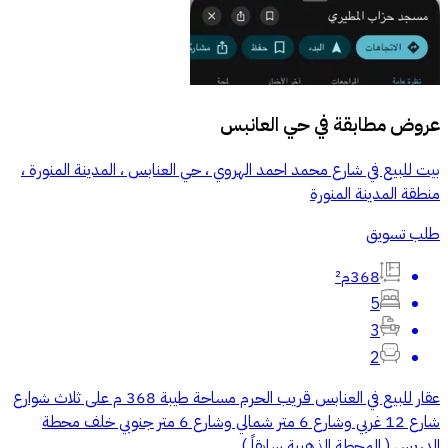
عروض مطابقة في
حي العانبس
بيت للبيع في شارع محمد احمد الهروي ، حي العنابس ، المدينة المنورة ،
منطقة المدينة المنورة
طلب تسويق
368م²
5
3
2
عقار للبيع في العنابس قريب الحرم مساحة طيبة 368 م على ثلاث شوارع
شارع 12 غربي وشارع 6 متر شمالي وشارع 6 متر جنوبي خلف محطة
الدريس ( المحطة الذهبية سابقاً )