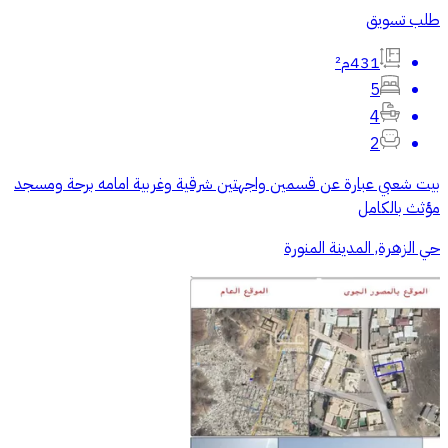
طلب تسويق
431م²
5
4
2
بيت شعبي عبارة عن قسمين واجهتين شرقية وغربية امامه برحة ومسجد
مؤثث بالكامل
حي الزهرة, المدينة المنورة