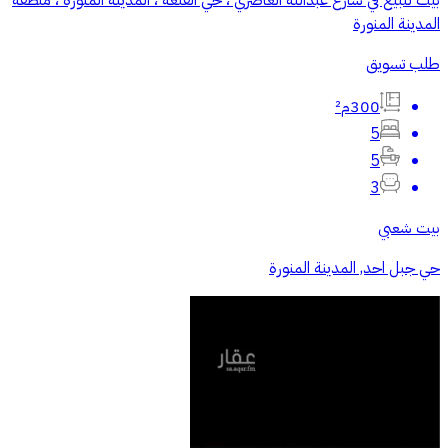
المدينة المنورة
طلب تسويق
300م²
5
5
3
بيت شعبي
حي جبل احد, المدينة المنورة