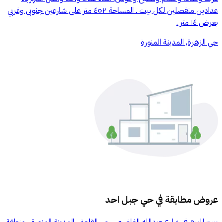
عدادين منفصلين لكل بيت . المساحة ٤٥٢ متر على شارعين جنوبي وغربي
بعرض ١٤ متر .
حي الزهرة, المدينة المنورة
عروض مطابقة في
حي جبل احد
بيت للبيع في شارع عبدالله الغاضري ، حي القلعة ، المدينة المنورة ، منطقة