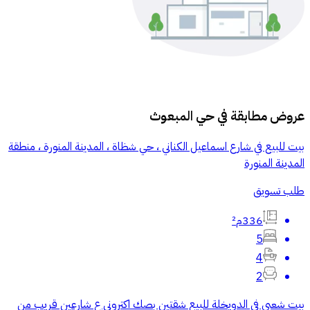
عروض مطابقة في
حي المبعوث
بيت للبيع في شارع اسماعيل الكناني ، حي شظاة ، المدينة المنورة ، منطقة
المدينة المنورة
طلب تسويق
336م²
5
4
2
بيت شعبي في الدويخلة للبيع شقتين بصك اكتروني ع شارعين قريب من