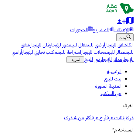
الإعلانات
المشاريع
الحجوزات
بحث
الكل
شقق للإيجار
أراضي للبيع
فلل للبيع
دور للإيجار
فلل للإيجار
شقق
للبيع
عمائر للبيع
محلات للإيجار
استراحة للبيع
مكتب تجاري للإيجار
أراضي
للإيجار
عمائر للإيجار
دور للبيع
المزيد
الرئيسية
بيت للبيع
المدينة المنورة
حي السكب
الغرف
غرفتين
ثلاث غرف
أربع غرف
أكثر من 4 غرف
المساحة
م²