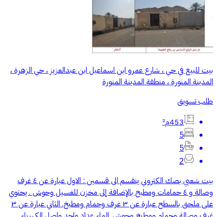
بيت للبيع في حي ، شارع عمرو ابن اسماعيل ابن عبدالعزيز ، حي الزهرة ،
المدينة المنورة ، منطقة المدينة المنورة
طلب تسويق
453م²
5
5
2
بيت شعبي بصك الكتروني ينقسم الى قسمين : الاول عبارة عن ٤ غرف
وصالة و ٤ حمامات ومطبخ بالإضافة إلى مخزن للغسيل وحوش . يحتوي
على ملحق بالسطح عبارة عن ٣ غرف وحمام ومطبخ. الثاني عبارة عن ٣
غرف وصالة وحمام ومطبخ وحوش. الماء عداد واحد واصل الكهرباء