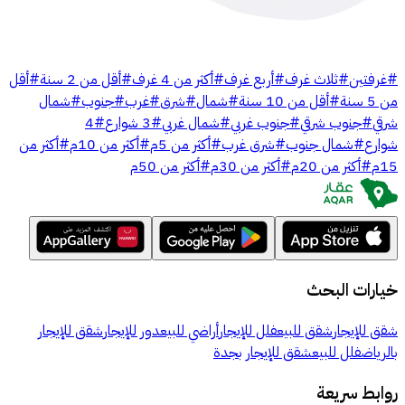
#
غرفتين
#
ثلاث غرف
#
أربع غرف
#
أكثر من 4 غرف
#
أقل من 2 سنة
#
أقل
من 5 سنة
#
أقل من 10 سنة
#
شمال
#
شرق
#
غرب
#
جنوب
#
شمال
شرقي
#
جنوب شرقي
#
جنوب غربي
#
شمال غربي
#
3 شوارع
#
4
شوارع
#
شمال جنوب
#
شرق غرب
#
أكثر من 5م
#
أكثر من 10م
#
أكثر من
15م
#
أكثر من 20م
#
أكثر من 30م
#
أكثر من 50م
خيارات البحث
شقق للإيجار
شقق للبيع
فلل للإيجار
أراضي للبيع
دور للإيجار
شقق للإيجار
بالرياض
فلل للبيع
شقق للإيجار بجدة
روابط سريعة