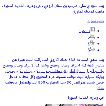
بيت للبيع في شارع صهيب بن سنان الرومي ، حي وعيرة ، المدينة المنورة ،
منطقة المدينة المنورة
طلب تسويق
638م²
5
3
5
بيت شعبي المساحة 638 بصك اكتروني الماء راكب البيت عبارة عن
شقتين شقة فيه 4 غرف وصالة ومطبخ وشقة فيه 3 غرف وصالة ومطبخ
وقسم الرجال منعزل امامي فيه مقلط ومجلس كبير ومشب كبير وحوش
وبايكه لسيارة البيت بجانب مسجد حزام المطيري وكل شقة له مدخل
خاص بنساء عمر العقار 30 سنه المطلوب 500 الف والصامل مانختلف
معاه
حي وعيرة, المدينة المنورة