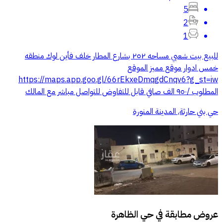
5
2
1
للبيع بيت شعبي مساحه ٢٥٢ بشارع المطار خلف فأين لوك منطقه
خمس ادوار موقع مميز الموقع
https://maps.app.goo.gl/66rEkxeDmqgdCnqv6?g_st=iw
المطلوب /٩٥٠ الف صافي قابل للتفاوض للتواصل مباشر مع المالك
حي بني حارثة, المدينة المنورة
عروض مطابقة في
حي الظاهرة