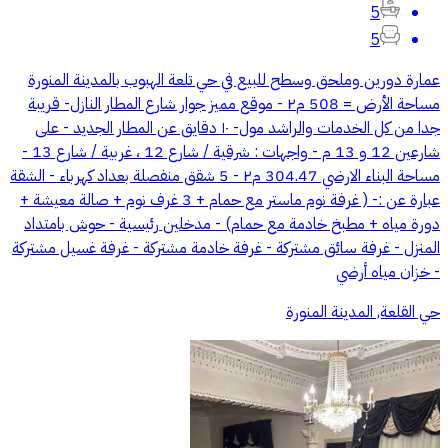
5
5
عمارة دورين وملحق وسطح للبيع في حي تلعة الهبوب بالمدينة المنورة
مساحة الأرض = 508 م٢ - موقع مميز جوار شارع المطار النازل- قريبة
جدا من كل الخدمات والراشد مول- ١٠ دقايق عن المطار الجديد - على
شارعين 12 و 13 م - واجهات : شرقية / شارع 12 ، غربية / شارع 13 -
مساحة البناء الارضي 304.47 م٢ - 5 شقق منفصلة بعداد كهرباء - الشقة
عبارة عن :- ( غرفة نوم ماستر مع حمام + 3 غرف نوم + صالة معيشة +
دورة مياه + مطبخ خادمة مع حمام) - مدخلين رئيسية - حوش بامتداد
المنزل - غرفة سائق مشتركة - غرفة خادمة مشتركة - غرفة غسيل مشتركة
- خزان مياه أرضي
حي القلعة, المدينة المنورة