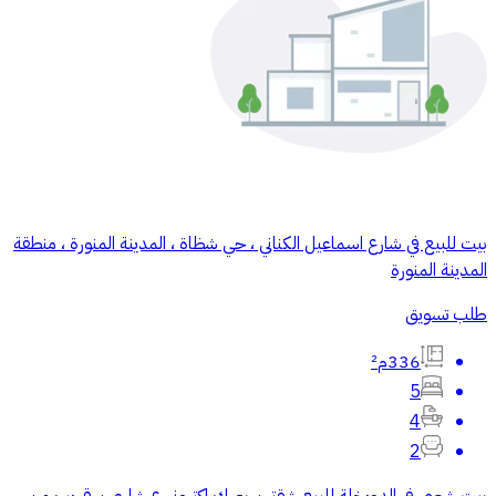
بيت للبيع في شارع اسماعيل الكناني ، حي شظاة ، المدينة المنورة ، منطقة
المدينة المنورة
طلب تسويق
336م²
5
4
2