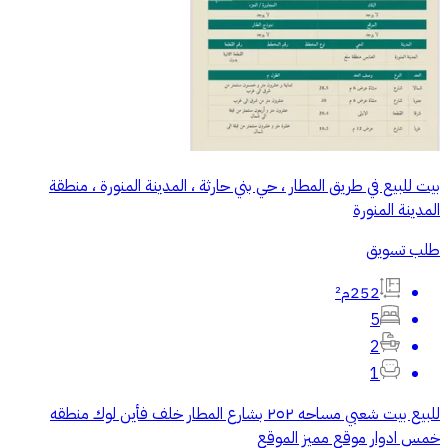
بيت للبيع في طريق المطار ، حي بني حارثة ، المدينة المنورة ، منطقة
المدينة المنورة
طلب تسويق
252م²
5
2
1
للبيع بيت شعبي مساحه ٢٥٢ بشارع المطار خلف فأين لوك منطقه
خمس ادوار موقع مميز الموقع