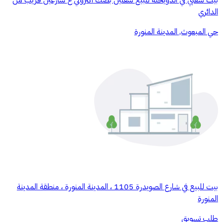
بيت شعبي في الدويخلة للبيع شقتين بصك اكتروني ع شارعين قريب من
الدائري
حي المبعوث, المدينة المنورة
بيت للبيع في شارع الصويدرة 1105 ، المدينة المنورة ، منطقة المدينة
المنورة
طلب تسويق