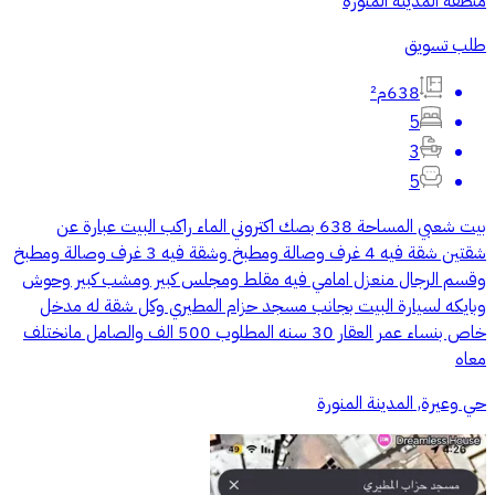
منطقة المدينة المنورة
طلب تسويق
638م²
5
3
5
بيت شعبي المساحة 638 بصك اكتروني الماء راكب البيت عبارة عن
شقتين شقة فيه 4 غرف وصالة ومطبخ وشقة فيه 3 غرف وصالة ومطبخ
وقسم الرجال منعزل امامي فيه مقلط ومجلس كبير ومشب كبير وحوش
وبايكه لسيارة البيت بجانب مسجد حزام المطيري وكل شقة له مدخل
خاص بنساء عمر العقار 30 سنه المطلوب 500 الف والصامل مانختلف
معاه
حي وعيرة, المدينة المنورة