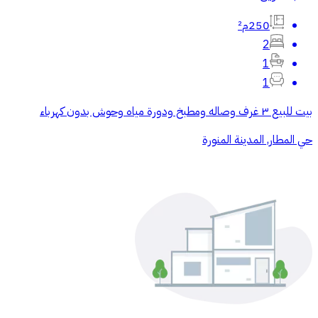
250م²
2
1
1
بيت للبيع ٣ غرف وصاله ومطبخ ودورة مياه وحوش بدون كهرباء
حي المطار, المدينة المنورة