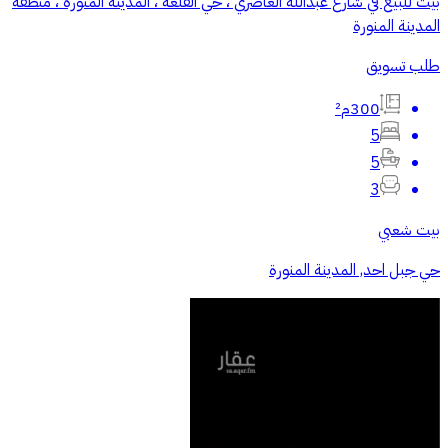
بيت للبيع في شارع عبدالله الغاضري ، حي القلعة ، المدينة المنورة ، منطقة
المدينة المنورة
طلب تسويق
300م²
5
5
3
بيت شعبي
حي جبل احد, المدينة المنورة