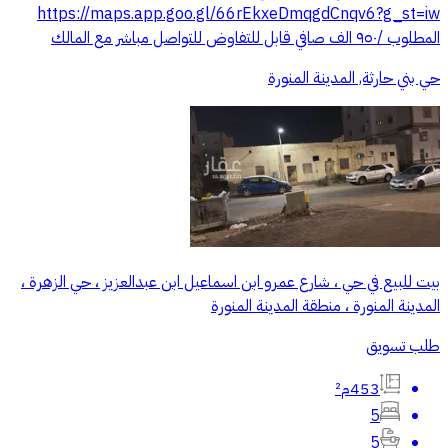
https://maps.app.goo.gl/66rEkxeDmqgdCnqv6?g_st=iw
المطلوب /٩٥٠ الف صافي قابل للتفاوض للتواصل مباشر مع المالك
حي بني حارثة, المدينة المنورة
بيت للبيع في حي ، شارع عمرو ابن اسماعيل ابن عبدالعزيز ، حي الزهرة ،
المدينة المنورة ، منطقة المدينة المنورة
طلب تسويق
453م²
5
5