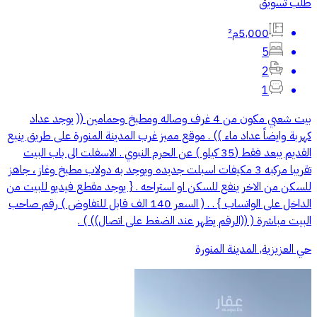
طلب تسويق
5,000م²
5
2
1
بيت شعبي مكون من 4 غرف وصاله ومطبخ وحمامين (( يوجد عداد
كهربة وايضاً عداد ماء )) . موقع مميز غرب المدينة المنورة على طريق ينبع
القديم يبعد فقط (35 كيلو ) عن الحرم النبوي . الاسفلت الى باب البيت
تقريبا مركبه 3 مكيفات اسبلت جديده ويوجد به دولاب مطبخ وغاز ، جاهز
للسكن من الاخر ينفع للسكن او استراحه . { يوجد مقطع فيديو للبيت من
الداخل على الواتساب } . . ( السعر 140 الف قابل للتفاوض ) رقم صاحب
البيت مباشرة ( ((الرقم يظهر عند الضغط على اتصال)) ) .
حي العزيزية, المدينة المنورة