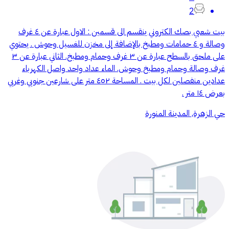
2
بيت شعبي بصك الكتروني ينقسم الى قسمين : الاول عبارة عن ٤ غرف
وصالة و ٤ حمامات ومطبخ بالإضافة إلى مخزن للغسيل وحوش . يحتوي
على ملحق بالسطح عبارة عن ٣ غرف وحمام ومطبخ. الثاني عبارة عن ٣
غرف وصالة وحمام ومطبخ وحوش. الماء عداد واحد واصل الكهرباء
عدادين منفصلين لكل بيت . المساحة ٤٥٢ متر على شارعين جنوبي وغربي
بعرض ١٤ متر .
حي الزهرة, المدينة المنورة