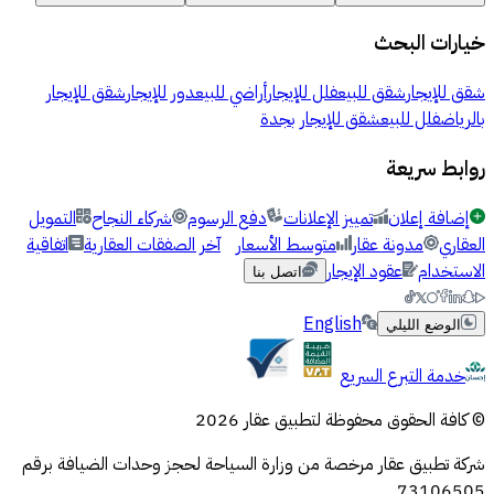
خيارات البحث
شقق للإيجار
شقق للبيع
فلل للإيجار
أراضي للبيع
دور للإيجار
شقق للإيجار
بالرياض
فلل للبيع
شقق للإيجار بجدة
روابط سريعة
إضافة إعلان
تمييز الإعلانات
دفع الرسوم
شركاء النجاح
التمويل
العقاري
مدونة عقار
متوسط الأسعار
آخر الصفقات العقارية
اتفاقية
الاستخدام
عقود الإيجار
اتصل بنا
English
الوضع الليلي
خدمة التبرع السريع
© كافة الحقوق محفوظة لتطبيق عقار 2026
شركة تطبيق عقار مرخصة من وزارة السياحة لحجز وحدات الضيافة برقم
73106505