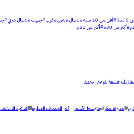
 سنة
#
أقل من 10 سنة
#
شمال
#
شرق
#
غرب
#
جنوب
#
شمال شرقي
#
جن
#
أكثر من 30م
#
أكثر من 50م
فلل للبيع
شقق للإيجار بجدة
اري
مدونة عقار
متوسط الأسعار
آخر الصفقات العقارية
اتفاقية الاستخدا