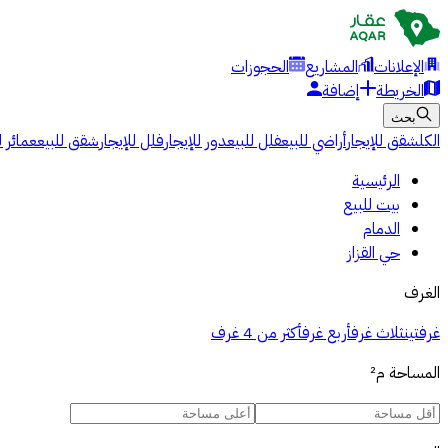
الإعلانات
المشاريع
الحجوزات
الخريطة
إضافة
بحث
الكل
شقق للإيجار
أراضي للبيع
فلل للبيع
دور للإيجار
فلل للإيجار
شقق للبيع
عمائر ل
الرئيسية
بيت للبيع
الدمام
حي القزاز
الغرف
غرفتين
ثلاث غرف
أربع غرف
أكثر من 4 غرف
المساحة
م²