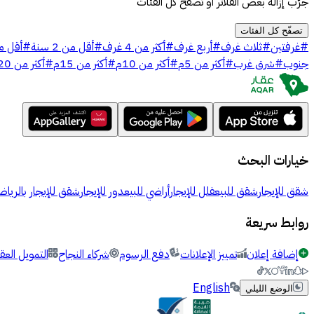
جرّب إزالة بعض الفلاتر أو تصفّح كل الفئات
تصفّح كل الفئات
#
غرفتين
#
ثلاث غرف
#
أربع غرف
#
أكثر من 4 غرف
#
أقل من 2 سنة
#
أقل من 5
جنوب
#
شرق غرب
#
أكثر من 5م
#
أكثر من 10م
#
أكثر من 15م
#
أكثر من 20م
خيارات البحث
شقق للإيجار
شقق للبيع
فلل للإيجار
أراضي للبيع
دور للإيجار
شقق للإيجار بالرياض
روابط سريعة
إضافة إعلان
تمييز الإعلانات
دفع الرسوم
شركاء النجاح
التمويل العق
English
الوضع الليلي