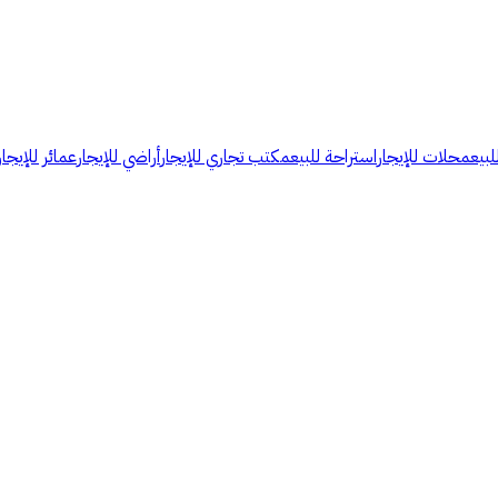
لبيع
محلات للإيجار
استراحة للبيع
مكتب تجاري للإيجار
أراضي للإيجار
عمائر للإيجار