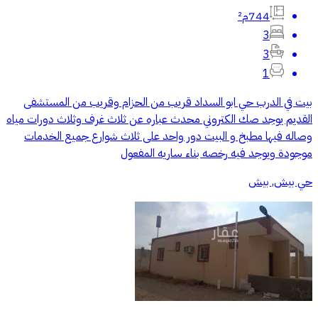
744م²
3
3
1
بيت في الدرب حي ابو السداد قريب من الحزام وقريب من المستشفى
القديم يوجد صك الكتروني محدث عباره عن ثلاث غرف وثلاث دورات مياه
وصاله فيها مطبخ و البيت دور واحد على ثلاث شوارع جميع الخدمات
موجودة ويوجد فيه رخصه بناء ساريه المفعول
حي بيش, بيش