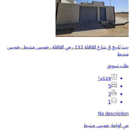
بيت للبيع في شارع القافلة 132 ، حي القافلة ، خميس مشيط ، خميس
مشيط
طلب تسويق
528م²
5
3
1
No description
حي الواحة, خميس مشيط