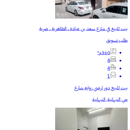
بيت للبيع في شارع سعد بن عبادة ، الظاهرية ، ضرية
طلب تسويق
360م²
4
4
1
بيت للبيع دور ارضي زوايه شارع
حي النبهانية, النبهانية