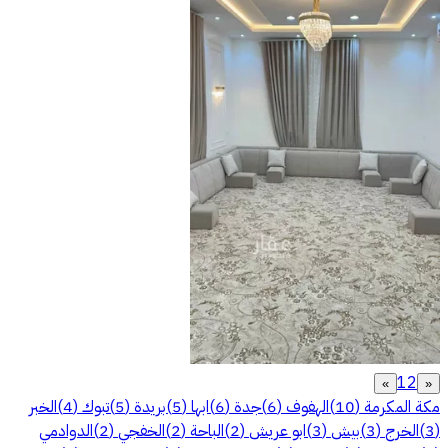
1
2
»
«
مكة المكرمة
(
10
)
الهفوف
(
6
)
جدة
(
6
)
ابها
(
5
)
بريدة
(
5
)
تبوك
(
4
)
الخبر
(
3
)
الخرج
(
3
)
بيش
(
3
)
ابو عريش
(
2
)
الباحة
(
2
)
الخفجي
(
2
)
الدوادمي