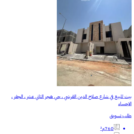
بيت للبيع في شارع صلاح الدين القرشي ، حي هجر الثاني عشر ، الجفر ،
الاحساء
طلب تسويق
760م²