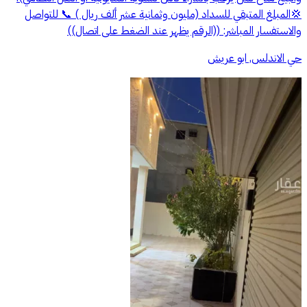
💢المبلغ المتبقي للسداد (مليون وثمانية عشر ألف ريال ) 📞 للتواصل
والاستفسار المباشر: ((الرقم يظهر عند الضغط على اتصال))
حي الاندلس, ابو عريش