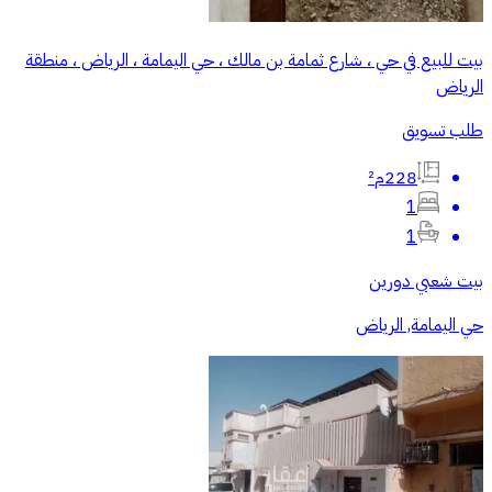
بيت للبيع في حي ، شارع ثمامة بن مالك ، حي اليمامة ، الرياض ، منطقة
الرياض
طلب تسويق
228م²
1
1
بيت شعبي دورين
حي اليمامة, الرياض