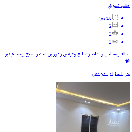
طلب تسويق
315م²
2
2
1
صاله ومجلس ومقلط ومطبخ وغرفين ودورتين مياه وسطح يوجد فيديو
📹
حي السنبلة, الدوادمي