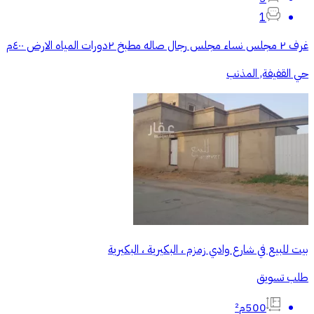
1
غرف ٢ مجلس نساء مجلس رجال صاله مطبخ ٢دورات المياه الارض ٤٠٠م
حي القفيفة, المذنب
بيت للبيع في شارع وادي زمزم ، البكيرية ، البكيرية
طلب تسويق
500م²