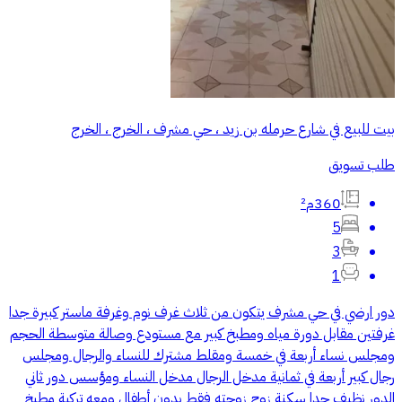
بيت للبيع في شارع حرمله بن زيد ، حي مشرف ، الخرج ، الخرج
طلب تسويق
360م²
5
3
1
دور ارضي في حي مشرف يتكون من ثلاث غرف نوم وغرفة ماستر كبيرة جدا
غرفتين مقابل دورة مياه ومطبخ كبير مع مستودع وصالة متوسطة الحجم
ومجلس نساء أربعة في خمسة ومقلط مشترك للنساء والرجال ومجلس
رجال كبير أربعة في ثمانية مدخل الرجال مدخل النساء ومؤسس دور ثاني
الدور نظيف جدا سكنة زوج زوجته فقط بدون أطفال ومعه تركية مطبخ