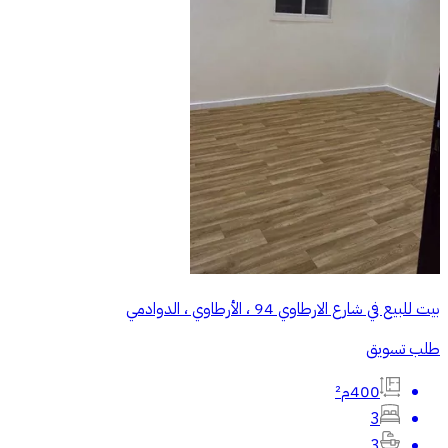
بيت للبيع في شارع الارطاوي 94 ، الأرطاوي ، الدوادمي
طلب تسويق
400م²
3
3