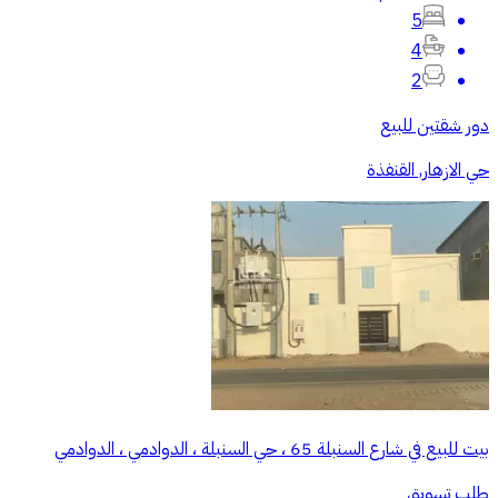
5
4
2
دور شقتين للبيع
حي الازهار, القنفذة
بيت للبيع في شارع السنبلة 65 ، حي السنبلة ، الدوادمي ، الدوادمي
طلب تسويق