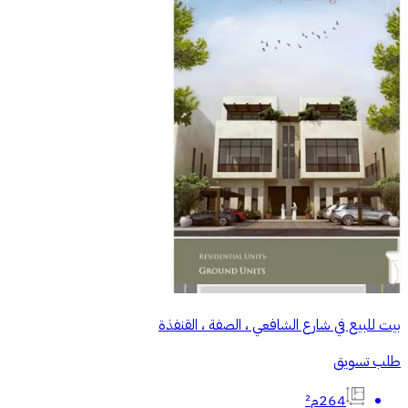
بيت للبيع في شارع الشافعي ، الصفة ، القنفذة
طلب تسويق
264م²