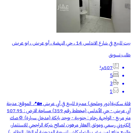
بيت للبيع في شارع الاندلس 14 ، حي النهضة ، أبو عريش ، ابو عريش
طلب تسويق
507م²
5
3
1
فلة سكنية(دور وملحق) مميزة للبيع في أبي عريش 🏡 ​📍 الموقع: مدينة
أبي عريش - حي الأندلس (مخطط رقم 359) مساحة الارض : 507.95
متر مربع - الواجهة رخام : جنوبية - يوجد بايكة (مدخل سيارة) 💢صك
إلكتروني رسمي وموثق (العقار مرهون لصالح شركة الراجحي للاستثمار،
والبيع متاح لمن يرغب بالشراء كاش لتسوية المديونية أو النقل النظامي).