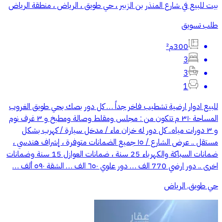
بيت للبيع في شارع المنذر بن الزبير ، حي طويق ، الرياض ، منطقة الرياض
طلب تسويق
300م²
3
3
1
للبيع ادوار ارضية تشطيب فاخر جداً … كل دور بصك بحي طويق الغروب
المساحة ٣١٠ م تتكون من : مجلس ومقلط وصالة ومطبخ و ٣ غرف نوم
و ٣ دورات مياه.. كل دور له خزان ماء / مدخل سيارة / كهرب بشكل
مستقل .. عرض الشارع / ١٥ جميع الضمانات متوفرة ، إشراف هندسي ،
ضمانات السباكة والكهرباء 25 سنة ، ضمانات العوازل 15 سنة وضمانات
اخرى .. دور ارضي 770 الف … دور علوي ٦٥٠ الف … الشقة ٥٩٠ ألف …
حي طويق, الرياض