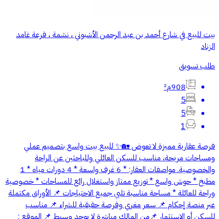
بيت للبيع في شارع أحمد بن عبد الرحمن الأشبوني ، نشمة ، فرعة غامد
الزناد
طلب تسويق
908م²
5
5
1
فرصة عقارية مميزة لا تعوض 🏡✨ للبيع بيت واسع بتصميم عملي
ومساحات مريحة، مناسب للسكن العائلي وللباحثين عن الراحة
والخصوصية. مواصفات العقار: * 6 غرف واسعة * 4 دورات مياه * 1
مطبخ * حوش واسع * توزيع ممتاز واستغلال رائع للمساحات * خصوصية
وراحة للعائلة * مساحة مناسبة تلبي جميع الاحتياجات 📌 الأوراق مكتملة
عبر منصة إحكام 📌 سعر مغري وفرصة حقيقية للشراء 📌 مناسب
للسكن أو الاستثمار 📌من المالك مباشرة لا يوجد وسيط 📌 الموقع :