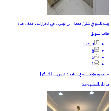
بيت للبيع في شارع معدان بن اوس ، حي الحرازات ، جدة ، جدة
طلب تسويق
750م²
5
5
1
بيت دور مؤثث للبيع شبة جديد من المالك الاول
حي ام السلم, جدة