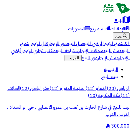
الإعلانات
المشاريع
الحجوزات
بحث
الكل
شقق للإيجار
أراضي للبيع
فلل للبيع
دور للإيجار
فلل للإيجار
شقق
للبيع
عمائر للبيع
محلات للإيجار
استراحة للبيع
مكتب تجاري للإيجار
أراضي
للإيجار
عمائر للإيجار
دور للبيع
المزيد
الرئيسية
بيت للبيع
الرياض
(
20
)
الدمام
(
12
)
المدينة المنورة
(
12
)
حفر الباطن
(
12
)
الطائف
(
11
)
مكة المكرمة
(
10
)
بيت للبيع في شارع الحارث بن كعب بن عمرو الانصاري ، حي ابو السداد ،
الدرب ، الدرب
300,000
§