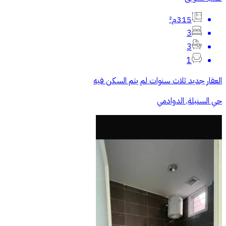
315م²
3
3
1
العقار جديد ثلاث سنوات لم يتم السكن فيه
حي السنبلة, الدوادمي