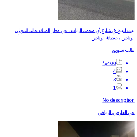
بيت للبيع في شارع أبي محمد الزيات ، حي مطار الملك خالد الدولي ،
الرياض ، منطقة الرياض
طلب تسويق
400م²
4
3
1
No description
حي العارض, الرياض