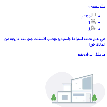
طلب تسويق
400م²
1
1
هي تعتبر نصف استراحة واستيديو ويصلها الاسفلت ومواقف خارجيه من
المالك فورا
حي الفروسية, جدة