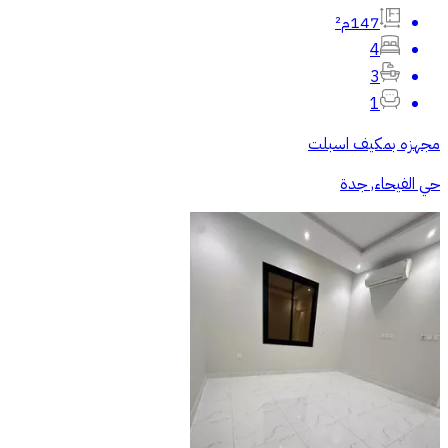
147م²
4
3
1
مجهزه بمكيف اسبلت
حي الفيحاء, جدة