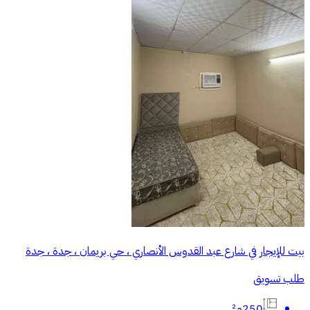
بيت للإيجار في شارع عبد القدوس الأنصاري ، حي بريمان ، جدة ، جدة
طلب تسويق
250م²