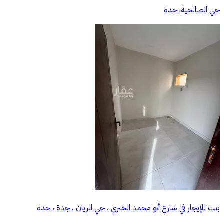
حي الصالحية, جدة
بيت للإيجار في شارع أبو محمد الخبري ، حي الريان ، جدة ، جدة