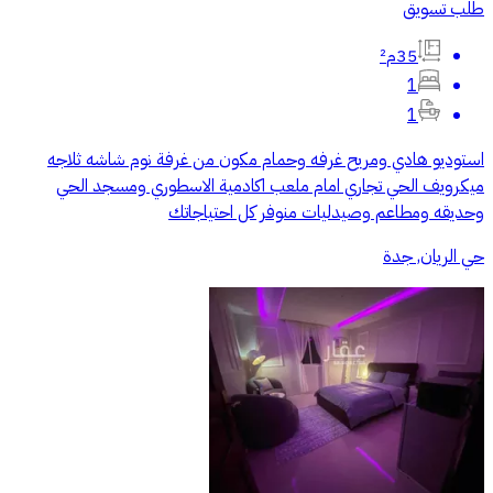
طلب تسويق
35م²
1
1
استوديو هادي ومريح غرفه وحمام مكون من غرفة نوم شاشه ثلاجه
ميكرويف الحي تجاري امام ملعب اكادمية الاسطوري ومسجد الحي
وحديقه ومطاعم وصيدليات منوفر كل احتياجاتك
حي الريان, جدة