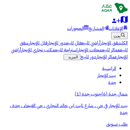
الإعلانات
المشاريع
الحجوزات
بحث
الكل
شقق للإيجار
أراضي للبيع
فلل للبيع
دور للإيجار
فلل للإيجار
شقق
للبيع
عمائر للبيع
محلات للإيجار
استراحة للبيع
مكتب تجاري للإيجار
أراضي
للإيجار
عمائر للإيجار
دور للبيع
المزيد
الرئيسية
بيت للإيجار
جدة
شمال جدة
(
6
)
جنوب جدة
(
1
)
بيت للإيجار في حي ، شارع ثابت ابن خالد النجاري ، حي الفيحاء ، جدة ،
جدة
طلب تسويق