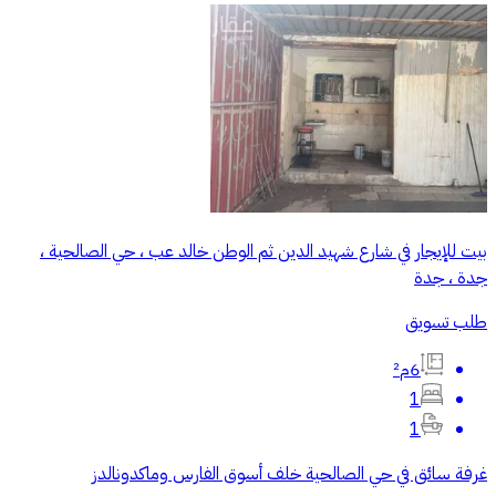
بيت للإيجار في شارع شهيد الدين ثم الوطن خالد عب ، حي الصالحية ،
جدة ، جدة
طلب تسويق
6م²
1
1
غرفة سائق في حي الصالحية خلف أسوق الفارس وماكدونالدز