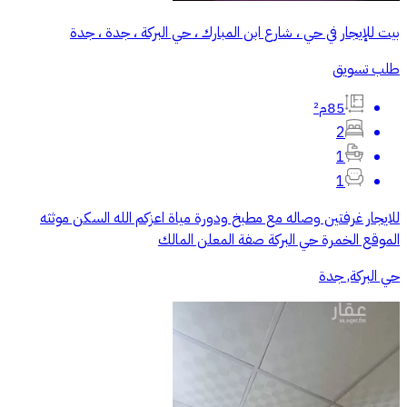
بيت للإيجار في حي ، شارع ابن المبارك ، حي البركة ، جدة ، جدة
طلب تسويق
85م²
2
1
1
للايجار غرفتين وصاله مع مطبخ ودورة مياة اعزكم الله السكن موثثه
الموقع الخمرة حي البركة صفة المعلن المالك
حي البركة, جدة