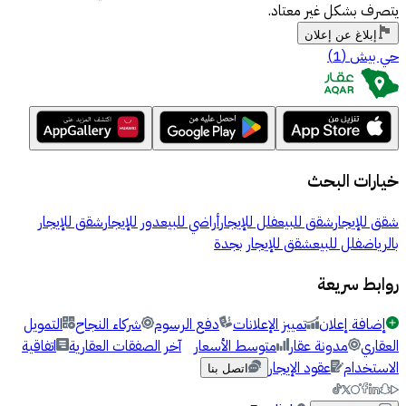
يتصرف بشكل غير معتاد.
إبلاغ عن إعلان
حي بيش
(
1
)
خيارات البحث
شقق للإيجار
شقق للبيع
فلل للإيجار
أراضي للبيع
دور للإيجار
شقق للإيجار
بالرياض
فلل للبيع
شقق للإيجار بجدة
روابط سريعة
إضافة إعلان
تمييز الإعلانات
دفع الرسوم
شركاء النجاح
التمويل
العقاري
مدونة عقار
متوسط الأسعار
آخر الصفقات العقارية
اتفاقية
الاستخدام
عقود الإيجار
اتصل بنا