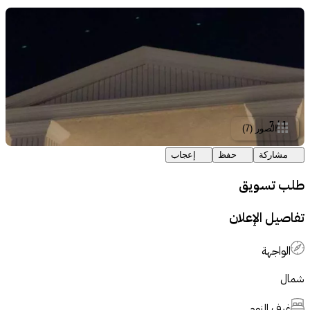
7
/
1
الصور
(
7
)
مشاركة
حفظ
إعجاب
طلب تسويق
تفاصيل الإعلان
الواجهة
شمال
غرف النوم