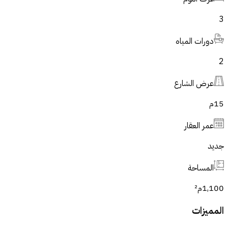
3
دورات المياه
2
عرض الشارع
15
م
عمر العقار
جديد
المساحة
1,100
م²
المميزات