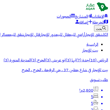
الإعلانات
المشاريع
الحجوزات
الخريطة
إضافة
بحث
الكل
شقق للإيجار
أراضي للبيع
فلل للبيع
دور للإيجار
فلل للإيجار
شقق للبيع
عمائر ل
الرئيسية
بيت للإيجار
الرياض
(
10
)
جدة
(
7
)
ابها
(
3
)
ابو عريش
(
3
)
الخرج
(
3
)
المدينة المنورة
(
3
)
بيت للإيجار في شارع حطين 37 ، حي الرفيعة ، الخرج ، الخرج
طلب تسويق
2,800م²
5
5