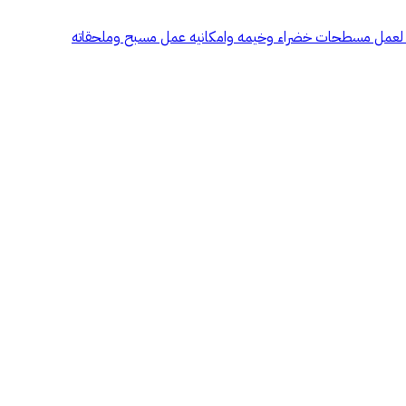
يره لعمل مسطحات خضراء وخيمه وامكانيه عمل مسبح وملحقاته