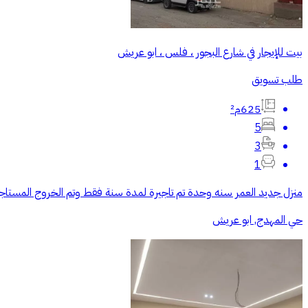
بيت للإيجار في شارع البجور ، فلس ، ابو عريش
طلب تسويق
625م²
5
3
1
منزل جديد العمر سنه وحدة تم تاجيرة لمدة سنة فقط وتم الخروج المستاجر
حي المهدج, ابو عريش