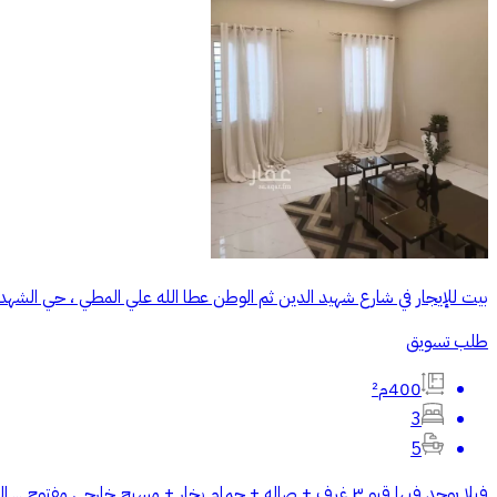
بيت للإيجار في شارع شهيد الدين ثم الوطن عطا الله علي المطي ، حي الشهدا
طلب تسويق
400م²
3
5