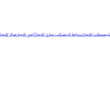
لبيع
محلات للإيجار
استراحة للبيع
مكتب تجاري للإيجار
أراضي للإيجار
عمائر للإيجار