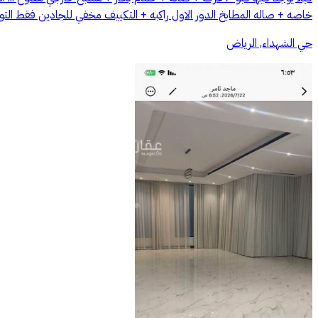
خاصه + صاله المطابخ الدور الاول راكبه + التكييف مخفي للجادين فقط التوا
حي الشهداء, الرياض