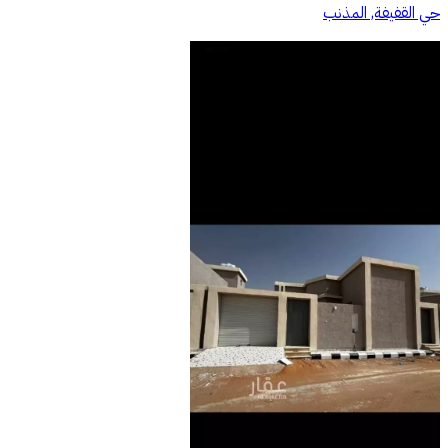
حي القفيفة, المذنب