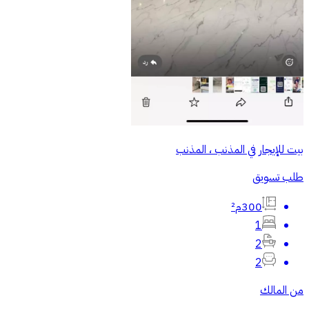
بيت للإيجار في المذنب ، المذنب
طلب تسويق
300م²
1
2
2
من المالك