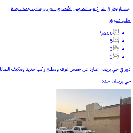
بيت للإيجار في شارع عبد القدوس الأنصاري ، حي بريمان ، جدة ، جدة
طلب تسويق
250م²
5
3
1
دور في حي بريمان عبارة عن خمس غرف ومطبخ راكب جديد ومكيف الصالة ر
حي بريمان, جدة