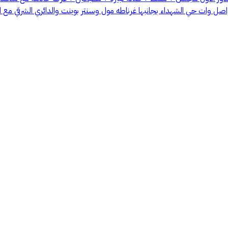
صل وات حي الشهداء بجانبها غرناطه مول وسنتر بوينت والدائري الشرقي مع ال