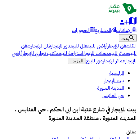
الإعلانات
المشاريع
الحجوزات
بحث
الكل
شقق للإيجار
أراضي للبيع
فلل للبيع
دور للإيجار
فلل للإيجار
شقق
للبيع
عمائر للبيع
محلات للإيجار
استراحة للبيع
مكتب تجاري للإيجار
أراضي
للإيجار
عمائر للإيجار
دور للبيع
المزيد
الرئيسية
بيت للإيجار
المدينة المنورة
حي العانبس
بيت للإيجار في شارع عتبة ابن ابي الحكم ، حي العنابس ،
المدينة المنورة ، منطقة المدينة المنورة
مغلق