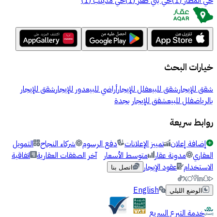
حي المطار
(
1
)
حي بني ظفر
(
1
)
حي مذينب
(
1
)
خيارات البحث
شقق للإيجار
شقق للبيع
فلل للإيجار
أراضي للبيع
دور للإيجار
شقق للإيجار
بالرياض
فلل للبيع
شقق للإيجار بجدة
روابط سريعة
إضافة إعلان
تمييز الإعلانات
دفع الرسوم
شركاء النجاح
التمويل
العقاري
مدونة عقار
متوسط الأسعار
آخر الصفقات العقارية
اتفاقية
الاستخدام
عقود الإيجار
اتصل بنا
English
الوضع الليلي
خدمة التبرع السريع