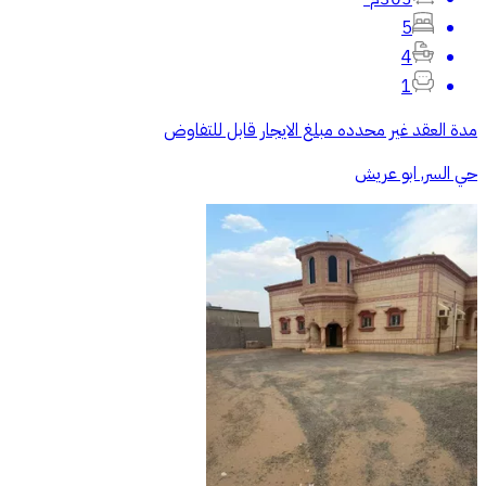
5
4
1
مدة العقد غير محدده مبلغ الايجار قابل للتفاوض
حي السر, ابو عريش