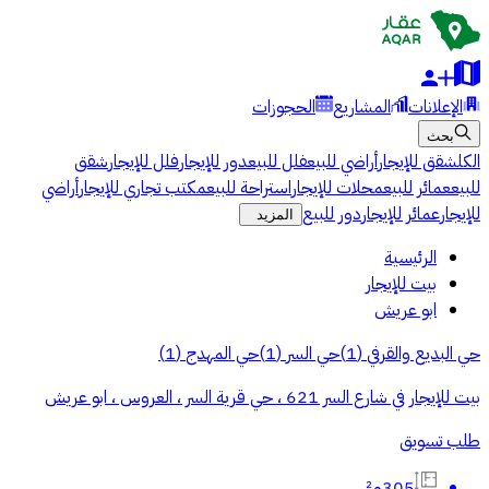
الإعلانات
المشاريع
الحجوزات
بحث
الكل
شقق للإيجار
أراضي للبيع
فلل للبيع
دور للإيجار
فلل للإيجار
شقق
للبيع
عمائر للبيع
محلات للإيجار
استراحة للبيع
مكتب تجاري للإيجار
أراضي
للإيجار
عمائر للإيجار
دور للبيع
المزيد
الرئيسية
بيت للإيجار
ابو عريش
حي البديع والقرفي
(
1
)
حي السر
(
1
)
حي المهدج
(
1
)
بيت للإيجار في شارع السر 621 ، حي قرية السر ، العروس ، ابو عريش
طلب تسويق
305م²