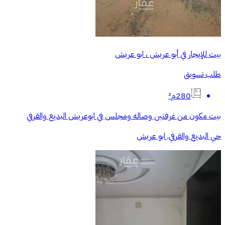
بيت للإيجار في أبو عريش ، ابو عريش
طلب تسويق
280م²
بيت مكون من غرفتين وصاله ومجلس في ابوعريش البديع والقرفي
حي البديع والقرفي, ابو عريش