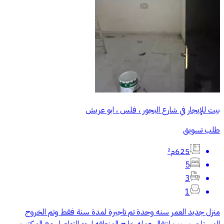
بيت للإيجار في شارع البجور ، فلس ، ابو عريش
طلب تسويق
625م²
5
3
1
منزل جديد العمر سنه وحدة تم تاجيرة لمدة سنة فقط وتم الخروج
المستاجر بسبب انتقال عمله خارج المنطقه ارجو التواصل مع المكتب