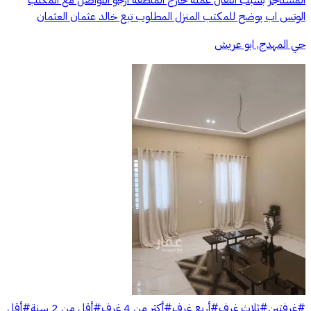
الوتس اب يوضح للمكتب المنزل المطلوب تبع خالد عثمان العثمان
حي المهدج, ابو عريش
#
غرفتين
#
ثلاث غرف
#
أربع غرف
#
أكثر من 4 غرف
#
أقل من 2 سنة
#
أقل