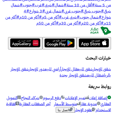
من 5 سنة
#
أقل من 10 سنة
#
شمال
#
شرق
#
غرب
#
جنوب
#
شمال
شرقي
#
جنوب شرقي
#
جنوب غربي
#
شمال غربي
#
3 شوارع
#
4
شوارع
#
شمال جنوب
#
شرق غرب
#
أكثر من 5م
#
أكثر من 10م
#
أكثر من
15م
#
أكثر من 20م
#
أكثر من 30م
#
أكثر من 50م
خيارات البحث
شقق للإيجار
شقق للبيع
فلل للإيجار
أراضي للبيع
دور للإيجار
شقق للإيجار
بالرياض
فلل للبيع
شقق للإيجار بجدة
روابط سريعة
إضافة إعلان
تمييز الإعلانات
دفع الرسوم
شركاء النجاح
التمويل
العقاري
مدونة عقار
متوسط الأسعار
آخر الصفقات العقارية
اتفاقية
الاستخدام
عقود الإيجار
اتصل بنا