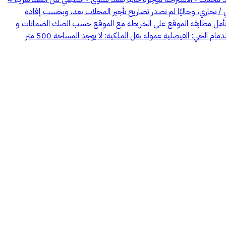
مصنّف سكني / تجاري، وحاليًا لم تصدر تصاريح تأجير المحلات بعد، وبحسب إفادة
صدورها خلال الفترة القادمة بإذن الله صاحب الترخيص : شركة تطبيق ديل العقارية تاريخ انتهاء رخصة الإعلان : 2026-09-06 ----- نأمل مطابقة الموقع على الخريطة مع الموقع حسب الصك الضمانات و
مدتها: لايوجد شاهد تفاصيل الاعلان في منصة ديل https://dealapp.sa/ar/ad-details/7200806161 وصف موقع العقار حسب الصك المدينة: الدمام الحي: الفيصلية عمولة نقل الملكية: لا يوجد المساحة 500 متر