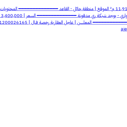
الغرض | إعلان للبيع رقم العرض | 6000895 استراحة للبيع المساحة | 11,912 م² الموقع | منطقة حائل