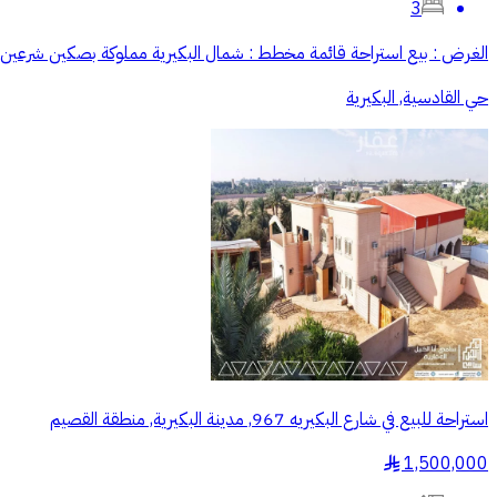
3
‏الغرض : بيع استراحة قائمة ‏مخطط : شمال البكيرية ‏مملوكة بصكين شرعين ‏جنوباً شارع عرض 50م بطول 100م ‏شر
حي القادسية, البكيرية
استراحة للبيع في شارع البكيريه 967, مدينة البكيرية, منطقة القصيم
1,500,000
§