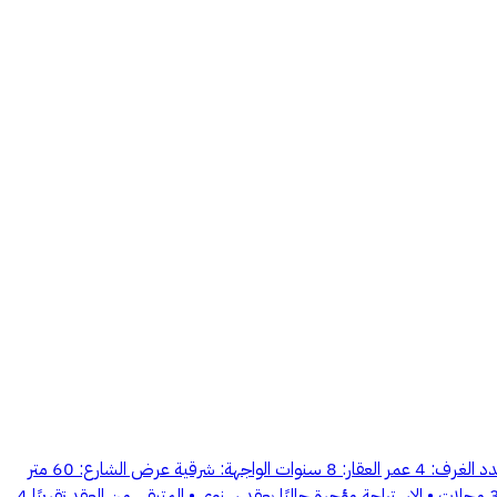
استراحة للبيع – الدمام | فرصة استثمارية الموقع: ضاحية الملك فهد – الدمام المساحة: 500 م2 سعر المتر: 2,900 ريال الاستخدام: سكني / تجاري عدد الغرف: 4 عمر العقار: 8 سنوات الواجهة: شرقية عرض الشارع: 60 متر
الخدمات: كهرباء – مياه – صرف صحي الالتزامات: لا يوجد ⸻ ✨ مميزات استثمارية: • تقع على شارع 60 • تفتح على شارعين متظاهرين • يوجد بها 3 محلات • الاستراحة مؤجرة حاليًا بعقد سنوي • المتبقي من العقد تقريبًا 4