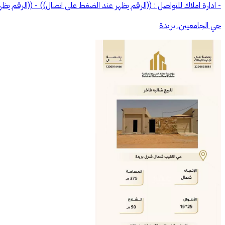
- ادارة املاك للتواصل : ((الرقم يظهر عند الضغط على اتصال)) - ((الرقم يظهر عند الضغط على اتصال))
حي الجامعيين, بريدة