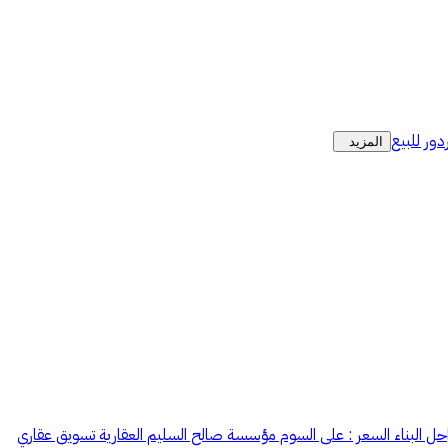
دور للبيع
المزيد
 : 375 شارع 50 م شمالي تم البناء وفق اشتراطات الكود السعودي تامين التعاونية 10 سنوات ، تصوير مراحل البناء السعر : على السوم مؤسسة صالح السليم العقارية تسويق عقاري