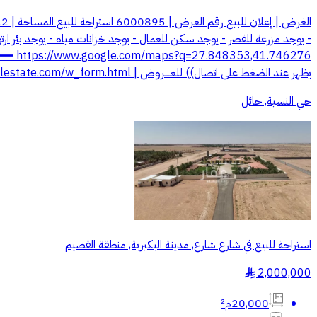
يظهر عند الضغط على اتصال)) للعــــروض | ajelestate.com/w_form.html
حي النسية, حائل
استراحة للبيع في شارع شارع, مدينة البكيرية, منطقة القصيم
2,000,000
§
20,000م²