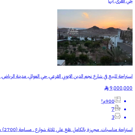
حي القرى, ابها
استراحة للبيع في شارع نجم الدين الايوبي الفرعي, حي العوالي, مدينة الرياض
9,000,000
§
900م²
7
3
استراحة مناسبات. مجهزة بالكامل .تقع على ثلاثة شوارع . مساحة (2700) متر .شمال .(شارع عرض (60) متر بطول 60متر .) جنوب (شارع عرض عرض (20) .متر غربا ( شارع عرض 20) متر .