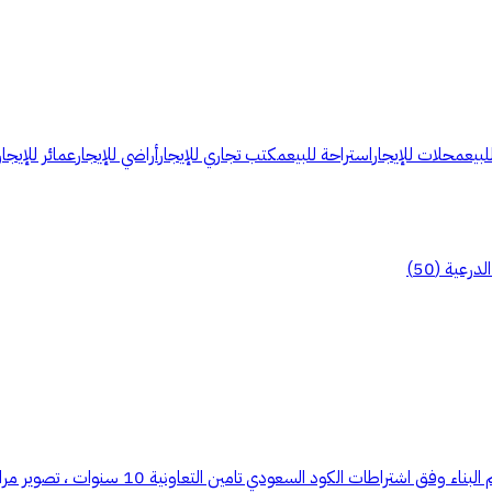
لبيع
محلات للإيجار
استراحة للبيع
مكتب تجاري للإيجار
أراضي للإيجار
عمائر للإيجار
الدرعية
(
50
)
للبيع شاليه فاخر الموقع : حي النقيب المساحة