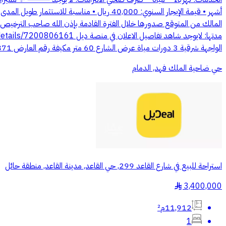
أشهر • قيمة الإيجار السنوي: 40,000 ريال •
الواجهة شرقية 3 دورات مياة عرض الشارع 60 متر مكيفة رقم العارض 1200006871 رقم الترخيص 7200806161
حي ضاحية الملك فهد, الدمام
استراحة للبيع في شارع القاعد 299, حي القاعد, مدينة القاعد, منطقة حائل
3,400,000
§
11,912م²
1