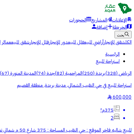
الإعلانات
المشاريع
الحجوزات
الخريطة
إضافة
بحث
الكل
شقق للإيجار
أراضي للبيع
فلل للبيع
دور للإيجار
فلل للإيجار
شقق للبيع
عمائر ل
الرئيسية
استراحة للبيع
الرياض
(
328
)
بريدة
(
250
)
المزاحمية
(
82
)
جدة
(
74
)
المدينة المنورة
(
67
)
استراحة للبيع في حي النقيب الشمالي, مدينة بريدة, منطقة القصيم
600,000
§
375م²
2