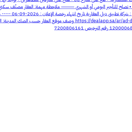
 مناسبة للاستثمار طويل المدى • تصلح للتأجير اليومي أو الشهري ⸻ ملاحظة مهمة: العقار 
المالك من المتوقع 