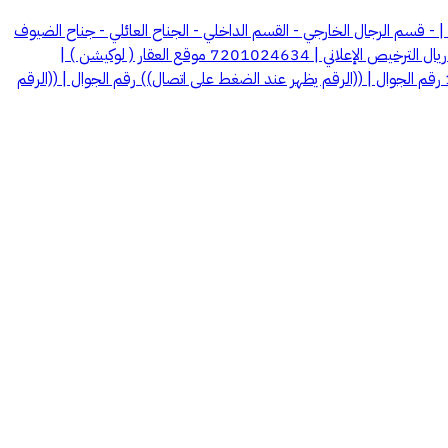
 - القاعد ━━━━━━━━━━━━━━ المحتويات | - قسم الرجال الخارجي - القسم الداخلي - الجناح العائلي - جناح الضيوف
- يوجد مزرعة للقصر - يوجد سكن للعمال - يوجد خزانات مياه - يوجد بئر ارتوازي - يوجد شبكة ري مدفونة ━━━━━━━━━━━━━━ السعر | 3,400,000 ريال الترخيص الإعلاني | 7201024634 موقع العقار ( لوكيشن ) |
https://www.google.com/maps?q=27.848353,41.746276 ━━━━━━━━━━━━━━ المعلـــــن | عاجل العقارية رخصة فـال | 1200026165 رقم الجوال | ((الرقم يظهر عند الضغط على اتصال)) رقم الجوال | ((الرقم