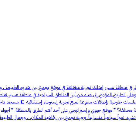
ار في منطقة عسير إمتلك تجربة مختلفة في موقع يجمع بين هدوء الطبيعة ، ورو
 ☕ جلسات خارجية بإطلالات متنوعة تمنح تجربة إسترخاء إستثنائية 🕌 مسجد دا
لفرصة مختلفة؟ * موقع حيوي وإستراتيجي على أحد أهم الطرق بالمنطقة. * أجو
شهد نمواً سياحياً متسارعاً. وجهة تجمع بين رفاهية المكان… وجمال الطبي