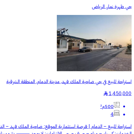
حي ظهرة نمار, الرياض
استراحة للبيع في حي ضاحية الملك فهد, مدينة الدمام, المنطقة الشرقية
1,450,000
§
500م²
4