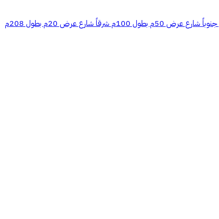
قاً شارع عرض 20م بطول 208م