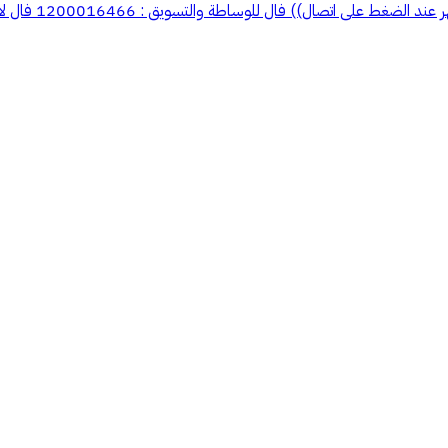
 فال للوساطة والتسويق : 1200016466 فال لادارة الاملاك : 2200003881