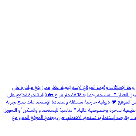
عة الإطلالات وقيمة الموقع الإستراتيجية. عقار مميز يقع مباشرة على
طريق أبها – الطائف الدولي وعلى بُعد قرابة ربع ساعة فقط من مدينة أبها ، وعلى الطريق المؤدي إلى عدد من أبرز المناطق السياحية في منطقة عسير. تفاصيل العقار: 📍 مساحة إجمالية ٨٨٦٤ متر مربع 🏡 فيلا فاخرة تحتوي على
خل الموقع 🏕️ ديوانية خارجية مستقلة ومتعددة الإستخدامات تمنح تجربة
اء طبيعية ساحرة وخصوصية عالية. * مناسبة للإستجمام والسكن أو التحويل
عة… وفرصة إستثمارية تستحق الاهتمام. حين يجتمع الموقع المميز مع