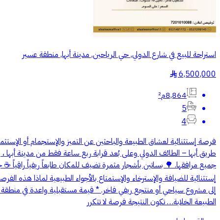
استراحة للبيع في شارع الدولي, حي الرياحين, مدينة أبها, منطقة عسير
6,500,000
§
8,864م²
5
4
فرصة إستثنائية لعشاق الطبيعة والباحثين عن التميز والإستجمام أو الإستثم
جميع مرافقها. 🌳 بساتين بأشجار مثمرة تضيف للمكان طابعاً ريفياً راقياً
إستثنائية للضيافة والإسترخاء والإستمتاع بالأجواء الطبيعية لماذا هذه ا
إلى مشروع سياحي أو منتجع ريفي فاخر. * قيمة مستقبلية واعدة في منطقة ت
الطبيعة الخلابة… تكون النتيجة فرصة لا تتكرر