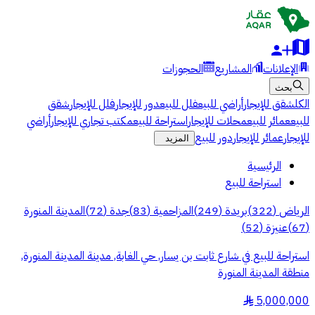
الإعلانات
المشاريع
الحجوزات
بحث
الكل
شقق للإيجار
أراضي للبيع
فلل للبيع
دور للإيجار
فلل للإيجار
شقق
للبيع
عمائر للبيع
محلات للإيجار
استراحة للبيع
مكتب تجاري للإيجار
أراضي
للإيجار
عمائر للإيجار
دور للبيع
المزيد
الرئيسية
استراحة للبيع
الرياض
(
322
)
بريدة
(
249
)
المزاحمية
(
83
)
جدة
(
72
)
المدينة المنورة
(
67
)
عنيزة
(
52
)
استراحة للبيع في شارع ثابت بن يسار, حي الغابة, مدينة المدينة المنورة,
منطقة المدينة المنورة
5,000,000
§