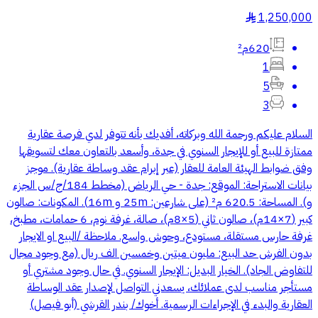
1,250,000
§
620م²
1
5
3
السلام عليكم ورحمة الله وبركاته، أفديك بأنه تتوفر لدي فرصة عقارية
ممتازة للبيع أو للإيجار السنوي في جدة، وأسعد بالتعاون معك لتسويقها
وفق ضوابط الهيئة العامة للعقار (عبر إبرام عقد وساطة عقارية). موجز
بيانات الاستراحة: الموقع: جدة - حي الرياض (مخطط 184/ج/س الجزء
و). المساحة: 620.5 م² (على شارعين: 25m و 16m). المكونات: صالون
كبير (7×14م)، صالون ثاني (5×8م)، صالة، غرفة نوم، 6 حمامات، مطبخ،
غرفة حارس مستقلة، مستودع، وحوش واسع. ملاحظة /البيع او الايجار
بدون الفرش حد البيع: مليون ميتين وخمسين الف ريال (مع وجود مجال
للتفاوض الجاد). الخيار البديل: الإيجار السنوي. في حال وجود مشتري أو
مستأجر مناسب لدى عملائك، يسعدني التواصل لإصدار عقد الوساطة
العقارية والبدء في الإجراءات الرسمية. أخوك/ بندر القرشي (أبو فيصل)