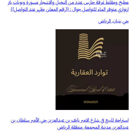
مطبخ ومقلط غرفة حارس عدد من النخيل والاشجار مسورة وبوبات بئر
ارتوازي متوفر الماء للتواصل جوال : ((رقم المعلن يظهر عند التواصل))
حي بنبان, الرياض
استراحة للبيع في شارع الامير نايف بن عبدالعزيز, حي الأمير سلطان بن
عبدالعزيز, مدينة المجمعة, منطقة الرياض