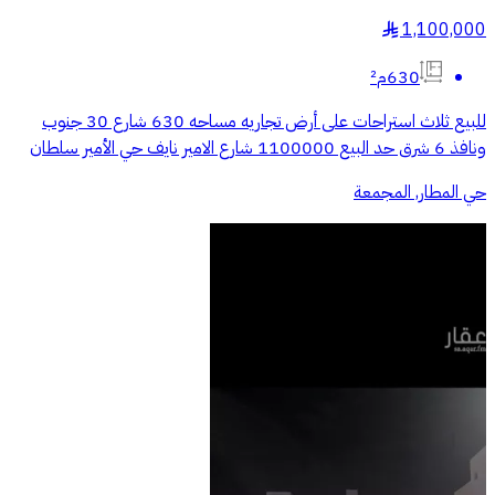
1,100,000
§
630م²
للبيع ثلاث استراحات على أرض تجاريه مساحه 630 شارع 30 جنوب
ونافذ 6 شرق حد البيع 1100000 شارع الامير نايف حي الأمير سلطان
حي المطار, المجمعة