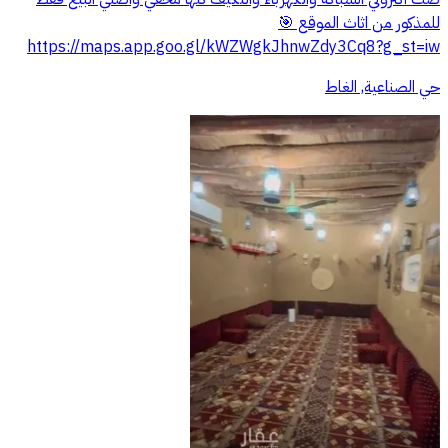
للمذكور من اثاث الموقع 🎯
https://maps.app.goo.gl/kWZWgkJhnwZdy3Cq8?g_st=iw
حي الصناعية, الغاط