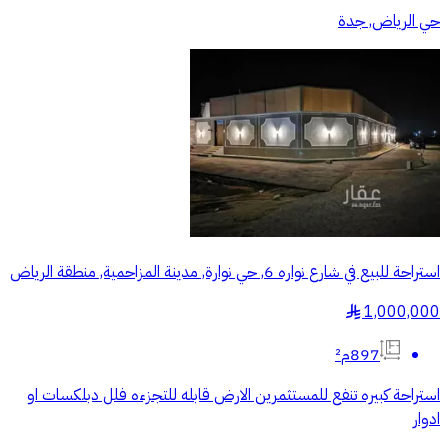
حي الرياض, جدة
استراحة للبيع في شارع نواره 6, حي نوارة, مدينة المزاحمية, منطقة الرياض
1,000,000
§
897م²
استراحة كبيره تنفع للمستثمرين الارض قابله للتجزءه فلل دبلكسات او
ادوار