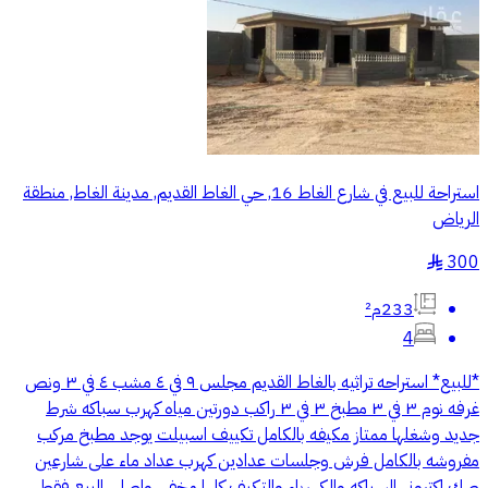
استراحة للبيع في شارع الغاط 16, حي الغاط القديم, مدينة الغاط, منطقة
الرياض
300
§
233م²
4
*للبيع* استراحه تراثيه بالغاط القديم مجلس ٩ في ٤ مشب ٤ في ٣ ونص
غرفه نوم ٣ في ٣ مطبخ ٣ في ٣ راكب دورتين مياه كهرب سباكه شرط
جديد وشغلها ممتاز مكيفه بالكامل تكييف اسبيلت يوجد مطبخ مركب
مفروشه بالكامل فرش وجلسات عدادين كهرب عداد ماء على شارعين
صك اكتروني السباكه والكهرباء والتكيف كلها مخفي واصلي البيع فقط