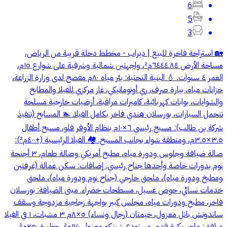
6
5
3
🏡 استراحة فاخرة للبيع | ديراب - مخطط دحلة قريبة من الرياض،
مساحة الأرض ٦٤٤٤.٨٤م²، واجهتين شمالية وشرقية على شوارع ١٥م،
العمر ٤ سنوات. 💧 البنية التحتية: بئر مياه ٨٠م مفصح لدى وزارة الزراعة،
خزانات مياه، بيارة صرف، ري أوتوماتيكي، غاز مركزي للفيلا والمطابخ
والشوايات، بوابات كهربائية، كاميرات مراقبة، أرضيات خارجية مسلحة
تتحمل السيارات، بورسلان هندي فاخر بكامل الفيلا. 🏊 المسابح (تنفيذ
شركة بن طالب): مسبح رئيسي ٦×١٠م بنظام الأوفر فلو، مسبح أطفال
٣.٥×٣.٥م، ومنطقة شواء بجانب المسبح. 🏘️ الفيلا الرئيسية (+٤٠٠م²):
صالة ضيافة وجلوس ودورة مياه، مطبخ أمريكي وصالة طعام، ٣ أجنحة
نوم بدورات خاصة وأحدها جناح رئيسي. إضافات: سكن عمالة (غرفتين
ومطبخ ودورة مياه)، ملحق خارجي (جناح نوم ودورة مياه)، ملحق
خدمات نسائي، حوض غسيل، مسطحات خضراء. مبنى الضيافة: بورسلان
فاخر، مطبخ ودورات مياه، مجلس كبير بواجهة زجاجية مزدوجة وسقف
ساندوتش بانل معزول، خيمتان (رجال ونساء) ٥×٨م ٣ مشبات، ١ في الفيلا
مرافق: ملعب كرة قدم، مستودع شينكو معزول ١٧٠م²، حظيرة ٢٥٠م²،