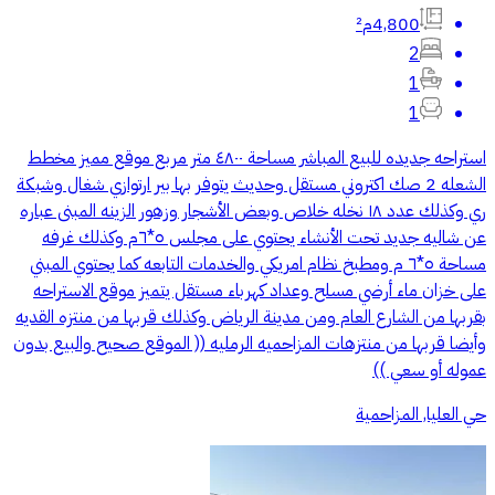
4,800م²
2
1
1
استراحه جديده للبيع المباشر مساحة ٤٨٠٠ متر مربع موقع مميز مخطط
الشعله 2 صك اكتروني مستقل وحديث يتوفر بها بير ارتوازي شغال وشبكة
ري وكذلك عدد ١٨ نخله خلاص وبعض الأشجار وزهور الزينه المبنى عباره
عن شاليه جديد تحت الأنشاء يحتوي على مجلس ٥*٦م وكذلك غرفه
مساحة ٥*٦ م ومطبخ نظام امريكي والخدمات التابعه كما يحتوي المبني
على خزان ماء أرضي مسلح وعداد كهرباء مستقل يتميز موقع الاستراحه
بقربها من الشارع العام ومن مدينة الرياض وكذلك قربها من منتزه القديه
وأيضا قربها من منتزهات المزاحميه الرمليه (( الموقع صحيح والبيع بدون
عموله أو سعي ))
حي العليا, المزاحمية