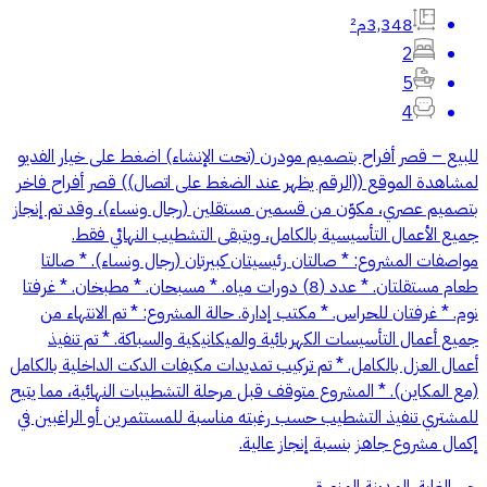
3,348م²
2
5
4
للبيع – قصر أفراح بتصميم مودرن (تحت الإنشاء) اضغط على خيار الفديو
لمشاهدة الموقع ((الرقم يظهر عند الضغط على اتصال)) قصر أفراح فاخر
بتصميم عصري، مكوّن من قسمين مستقلين (رجال ونساء)، وقد تم إنجاز
جميع الأعمال التأسيسية بالكامل، ويتبقى التشطيب النهائي فقط.
مواصفات المشروع: * صالتان رئيسيتان كبيرتان (رجال ونساء). * صالتا
طعام مستقلتان. * عدد (8) دورات مياه. * مسبحان. * مطبخان. * غرفتا
نوم. * غرفتان للحراس. * مكتب إدارة. حالة المشروع: * تم الانتهاء من
جميع أعمال التأسيسات الكهربائية والميكانيكية والسباكة. * تم تنفيذ
أعمال العزل بالكامل. * تم تركيب تمديدات مكيفات الدكت الداخلية بالكامل
(مع المكاين). * المشروع متوقف قبل مرحلة التشطيبات النهائية، مما يتيح
للمشتري تنفيذ التشطيب حسب رغبته مناسبة للمستثمرين أو الراغبين في
إكمال مشروع جاهز بنسبة إنجاز عالية.