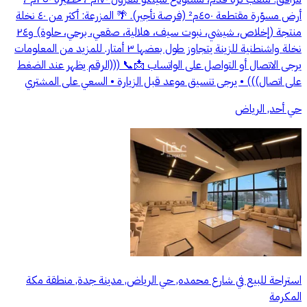
أرض مسوّرة مقتطعة ٤٥٠م² (فرصة تأجير). 🌴 المزرعة: أكثر من ٤٠ نخلة
منتجة (إخلاص، شيشي، نبوت سيف، هلالية، صقعي، برحي، حلوة) و٢٤
نخلة واشنطنية للزينة يتجاوز طول بعضها ٣ أمتار. للمزيد من المعلومات
يرجى الاتصال أو التواصل على الواتساب 📩📞 (((الرقم يظهر عند الضغط
على اتصال))) • يرجى تنسيق موعد قبل الزيارة • السعي على المشتري
حي أحد, الرياض
استراحة للبيع في شارع محمده, حي الرياض, مدينة جدة, منطقة مكة
المكرمة