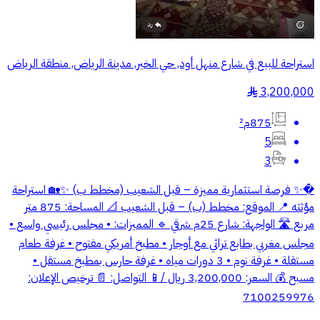
استراحة للبيع في شارع منهل أود, حي الخير, مدينة الرياض, منطقة الرياض
3,200,000
§
875م²
5
3
�✨ فرصة استثمارية مميزة – قبل الشعيب (مخطط ب) ✨🏡 استراحة
مؤثثه 📍 الموقع: مخطط (ب) – قبل الشعيب 📐 المساحة: 875 متر
مربع 🛣 الواجهة: شارع 25م شرقي 🔹 المميزات: • مجلس رئيسي واسع •
مجلس مغربي بطابع تراثي مع أوجار • مطبخ أمريكي مفتوح • غرفة طعام
مستقلة • غرفة نوم • 3 دورات مياه • غرفة حارس بمطبخ مستقل •
مسبح 💰 السعر: 3,200,000 ريال /📱 التواصل: 📄 ترخيص الإعلان:
7100259976