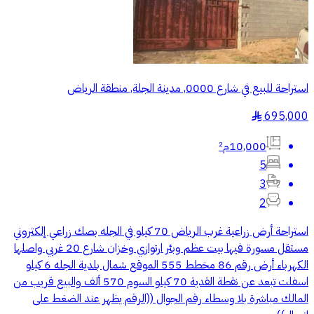
استراحة للبيع في شارع 0000, مدينة الجلة, منطقة الرياض
695,000
§
10,000م²
5
3
2
استراحة أرض زراعية غرب الرياض 70 كيلو في الجله بصك زراعي إلكتروني
مستقل مسورة فيها بيت عظم وبئر ارتوازي وخزان شارع 20 غربي واصلها
الكهرباء أرض رقم 86 مخطط 555 الموقع شمال بلدية الجله 6 كيلو
اسفلت تبعد عن نقطة القدية 70 كيلو السوم 570 ألف والبيع قريب من
المالك مباشرة بلا وسطاء رقم الجوال ((الرقم يظهر عند الضغط على