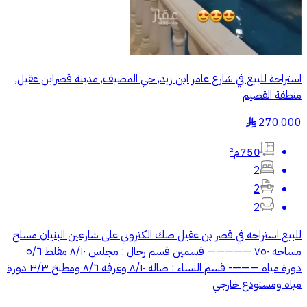
استراحة للبيع في شارع عامر ابن زيد, حي المصيف, مدينة قصرابن عقيل,
منطقة القصيم
270,000
§
750م²
2
2
2
للبيع استراحه في قصر بن عقيل صك الكتروني على شارعين البنيان مسلح
مساحه ٧٥٠ ————— قسمين قسم رجال : مجلس ٨/١٠ مقلط ٥/٦
دورة مياه ———- قسم النساء : صاله ٨/١٠ وغرفه ٨/٦ ومطبخ ٣/٣ دورة
مياه ومستودع خارجي