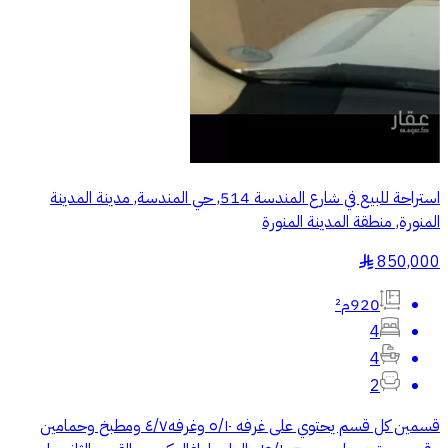
استراحة للبيع في شارع المندسة 514, حي المندسة, مدينة المدينة
المنورة, منطقة المدينة المنورة
850,000
§
920م²
4
4
2
قسمين كل قسم يحتوي على غرفه ٥/١٠ وغرفه٤/٧ ومطبخ وحمامين