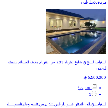
حي بنبان, الرياض
استراحة للبيع في شارع عقرباء 233, حي عقرباء, مدينة الجبيلة, منطقة
الرياض
6,500,000
§
2,580م²
1
استراحة في الجبيلة قريبة من الرياض تتكون من قسم رجال قسم نساء