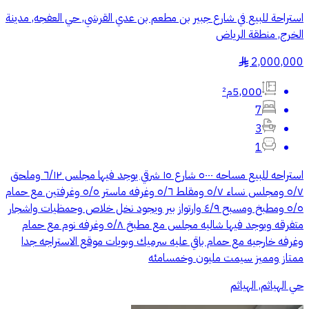
استراحة للبيع في شارع جبير بن مطعم بن عدي القرشي, حي العفجه, مدينة
الخرج, منطقة الرياض
2,000,000
§
5,000م²
7
3
1
استراحه للبيع مساحه ٥٠٠٠ شارع ١٥ شرقي يوجد فيها مجلس ٦/١٢ وملحق
٥/٧ ومجلس نساء ٥/٧ ومقلط ٥/٦ وغرفه ماستر ٥/٥ وغرفتين مع حمام
٥/٥ ومطبخ ومسبح ٤/٩ وارتواز بير ويجود نخل خلاص وحمظيات واشجار
متفرقه ويوجد فيها شاليه مجلس مع مطبخ ٥/٨ وغرفه نوم مع حمام
وغرفه خارجيه مع حمام باقي عليه سرميك وبويات موقع الاستراجه جدا
ممتاز ومميز سيمت مليون وخمسامئه
حي الهياثم, الهياثم