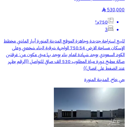
530,000
§
750م²
3
للبيع استراحة جديدة وجاهزة الموقع المدينة المنورة أبيار الماشي مخطط
الإسكان مساحة الارض 750.54 الواجهة شرقية البناء شخصي وعلى
الكود السعودي يوجد شهادة اتمام بناء يوجد بها مبنى مكون من: غرفتين
صالة مطبخ دورة مياة المطلوب 530 الف صافي للتواصل ((الرقم يظهر
عند الضغط على اتصال))
حي خاخ, المدينة المنورة