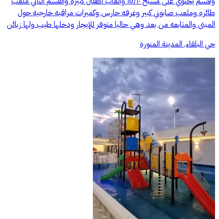
وقسم يحتوي على مسبح ١٥/١٠ والعاب اطفال كبيره والقسم الثاني ملعب
طائره وملعب صابوني كبير وغرفه حارس وكميرات مراقبه خارجيه حول
المبنى والمتابعه من بعد وهي حاليا متوفر للإيجار ودخلها طيب ولها زبائن
حي البلقاء, المدينة المنورة