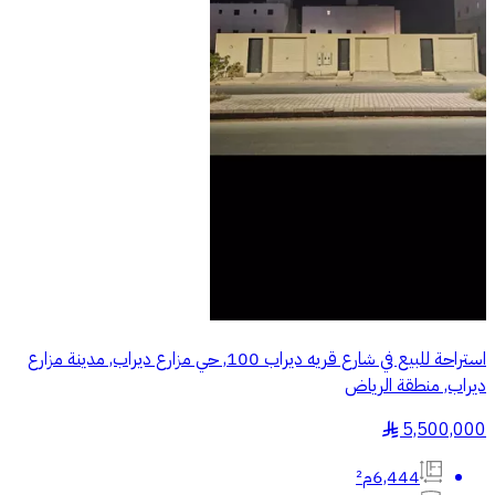
استراحة للبيع في شارع قريه ديراب 100, حي مزارع ديراب, مدينة مزارع
ديراب, منطقة الرياض
5,500,000
§
6,444م²