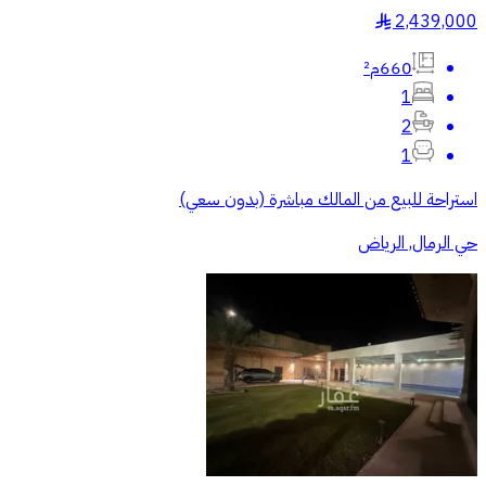
2,439,000
§
660م²
1
2
1
استراحة للبيع من المالك مباشرة (بدون سعي)
حي الرمال, الرياض