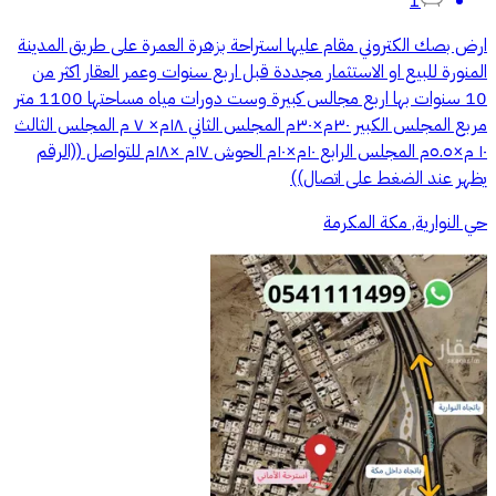
1
ارض بصك الكتروني مقام عليها استراحة بزهرة العمرة على طريق المدينة
المنورة للبيع او الاستثمار مجددة قبل اربع سنوات وعمر العقار اكثر من
10 سنوات بها اربع مجالس كبيرة وست دورات مياه مساحتها 1100 متر
مربع المجلس الكبير ٣٠م×٣٠م المجلس الثاني ١٨م× ٧ م المجلس الثالث
١٠ م×٥.٥م المجلس الرابع ١٠م×١٠م الحوش ١٧م ×١٨م للتواصل ((الرقم
يظهر عند الضغط على اتصال))
حي النوارية, مكة المكرمة