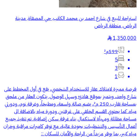
استراحة للبيع في شارع احمد بن محمد الكاتب, حي المصفاة, مدينة
الرياض, منطقة الرياض
1,350,000
§
599م²
5
3
1
فرصة مميزة لامتلاك عقار للاستخدام الشخصي، يقع في أول المخطط على
شارع واحد، ويتميز بموقع هادئ وسهل الوصول. يتكون العقار من ملحق
بمساحة تقارب 250 م²، يضم صالة واسعة، ومطبخاً، وغرفة نوم، ودورتي
مياه. كما يحتوي القسم الخلفي على غرفتين ودورة مياه بالاضافة الى
مساحة مظللة ومهيأة لاستكمال بناء غرفة سكن إضافية. تم تنفيذ جميع
أعمال التأسيس والتشطيبات بجودة عالية، مع توفر كاميرات مراقبة وخزان
مياه كبير، بما يوفر مزيداً من الراحة والأمان للسكان ::