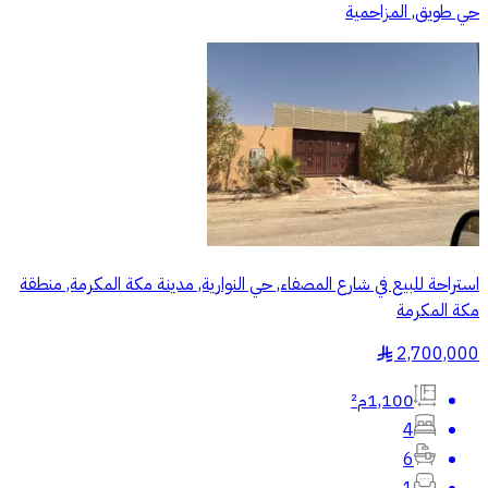
حي طويق, المزاحمية
استراحة للبيع في شارع المصفاء, حي النوارية, مدينة مكة المكرمة, منطقة
مكة المكرمة
2,700,000
§
1,100م²
4
6