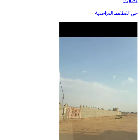
اتصال))
حي الغطغط, المزاحمية