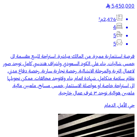
5,450,000
§
2,476م²
4
5
5
فرصة استثمارية مميزة. من المالك مباشرة. استراحة للبيع مقسمة الى
خمس شاليات. بناء على الكود السعودي واشراف هندسي كامل. توجد صور
لاعمال التربة والمرحلة الانشائية. رخصة تجارية سارية. رخصة دفاع مدني.
نظام سلامة متكامل. شهادة اتمام بناء ولاتوجد مخالفات. ممكن تحويلها
الى استراحة خاصة او مواصلة الاستثمار. خمس مسابح. ملعبين مائية.
ملعبين هوائية. توجد ٣ غرف عمال خارجية.
حي الأمل, الدمام