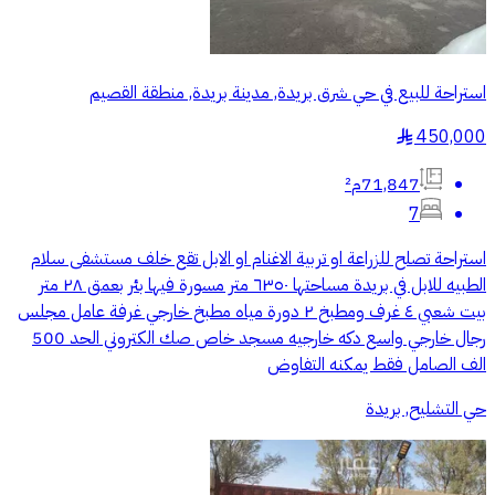
استراحة للبيع في حي شرق بريدة, مدينة بريدة, منطقة القصيم
450,000
§
71,847م²
7
استراحة تصلح للزراعة او تربية الاغنام او الابل تقع خلف مستشفى سلام
الطبيه للابل في بريدة مساحتها ٦٣٥٠ متر مسورة فيها بئر بعمق ٢٨ متر
بيت شعبي ٤ غرف ومطبخ ٢ دورة مياه مطبخ خارجي غرفة عامل مجلس
رجال خارجي واسع دكه خارجيه مسجد خاص صك الكتروني الحد 500
الف الصامل فقط يمكنه التفاوض
حي التشليح, بريدة