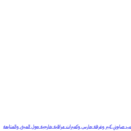
 والعاب اطفال كبيره والقسم الثاني ملعب طائره وملعب صابوني كبير وغرفه حارس وكميرات مراقبه خارجيه حول المبنى والمتابعه