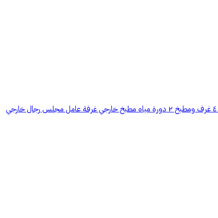
استراحة تصلح للزراعة او تربية الاغنام او الابل تقع خلف مستشفى سلام الطبيه للابل في بريدة مساحتها ٦٣٥٠ متر مسورة فيها بئر بعمق ٢٨ متر بيت شعبي ٤ غرف ومطبخ ٢ دورة مياه مطبخ خارجي غرفة عامل مجلس رجال خارجي