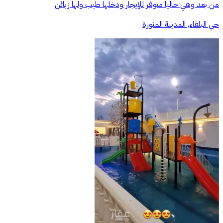
من بعد وهي حاليا متوفر للإيجار ودخلها طيب ولها زبائن
حي البلقاء, المدينة المنورة