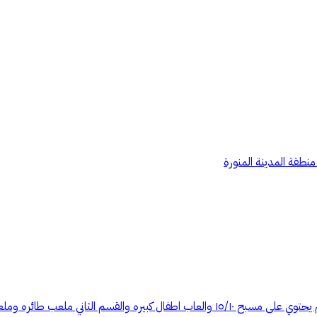
قسمين كل قسم يحتوي على غرفه ٥/١٠ وغرفه٤/٧ ومطبخ وحمامين وقسم يحتوي على مسبح ١٥/١٠