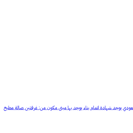
مساحة الارض 750.54 الواجهة شرقية البناء شخصي وعلى الكود السعودي يوجد شهادة اتمام بناء يوجد بها مبنى مكون من: غرفتين صالة مطبخ