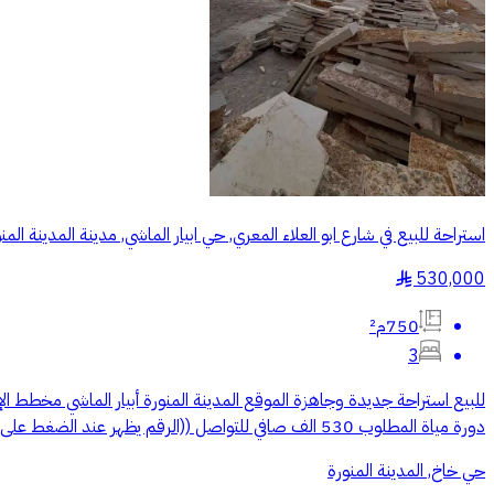
استراحة للبيع في شارع ابو العلاء المعري, حي ابيار الماشي, مدينة المدينة المن
530,000
§
750م²
3
دورة مياة المطلوب 530 الف صافي للتواصل ((الرقم يظهر عند الضغط على اتصال))
حي خاخ, المدينة المنورة