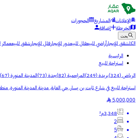
الإعلانات
المشاريع
الحجوزات
الخريطة
إضافة
بحث
الكل
شقق للإيجار
أراضي للبيع
فلل للبيع
دور للإيجار
فلل للإيجار
شقق للبيع
عمائر ل
الرئيسية
استراحة للبيع
الرياض
(
324
)
بريدة
(
249
)
المزاحمية
(
82
)
جدة
(
73
)
المدينة المنورة
(
67
)
استراحة للبيع في شارع ثابت بن يسار, حي الغابة, مدينة المدينة المنورة, منطق
5,000,000
§
3,348م²
2
5