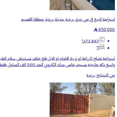
استراحة للبيع في حي شرق بريدة, مدينة بريدة, منطقة القصيم
450,000
§
71,847م²
7
واسع دكه خارجيه مسجد خاص صك الكتروني الحد 500 الف الصامل فقط يمكنه التفاوض
حي التشليح, بريدة