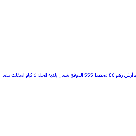
استراحة أرض زراعية غرب الرياض 70 كيلو في الجله بصك زراعي إلكتروني مستقل مسورة فيها بيت عظم وبئر ارتوازي وخزان شارع 20 غربي واصلها الكهرباء أرض رقم 86 مخطط 555 الموقع شمال بلدية الجله 6 كيلو اسفلت تبعد