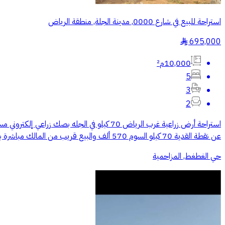
استراحة للبيع في شارع 0000, مدينة الجلة, منطقة الرياض
695,000
§
10,000م²
5
3
2
عن نقطة القدية 70 كيلو السوم 570 ألف والبيع قريب من المالك مباشرة بلا وسطاء رقم الجوال ((الرقم يظهر عند الضغط على اتصال))
حي الغطغط, المزاحمية