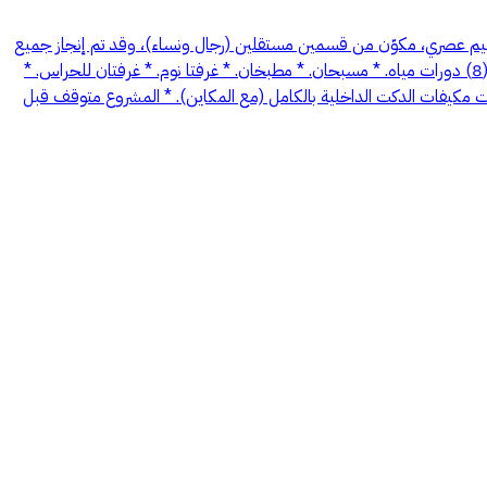
صميم عصري، مكوّن من قسمين مستقلين (رجال ونساء)، وقد تم إنجاز جميع
الأعمال التأسيسية بالكامل، ويتبقى التشطيب النهائي فقط. مواصفات المشروع: * صالتان رئيسيتان كبيرتان (رجال ونساء). * صالتا طعام مستقلتان. * عدد (8) دورات مياه. * مسبحان. * مطبخان. * غرفتا نوم. * غرفتان للحراس. *
يدات مكيفات الدكت الداخلية بالكامل (مع المكاين). * المشروع متوقف قبل