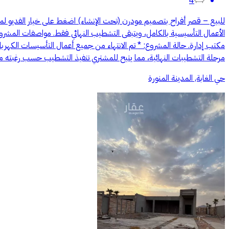
4
للبيع – قصر أفراح بتصميم مودرن (تحت الإنشاء) اضغط على خيار الفديو 
مكتب إدارة. حالة المشروع: * تم الانتهاء من جميع أعمال التأسيسات الكهربا
مرحلة التشطيبات النهائية، مما يتيح للمشتري تنفيذ التشطيب حسب رغبته منا
حي الغابة, المدينة المنورة