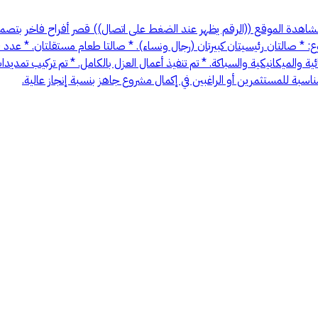
لمشاهدة الموقع ((الرقم يظهر عند الضغط على اتصال)) قصر أفراح فاخر بت
ئية والميكانيكية والسباكة. * تم تنفيذ أعمال العزل بالكامل. * تم تركيب تمد
سبة للمستثمرين أو الراغبين في إكمال مشروع جاهز بنسبة إنجاز عالية.