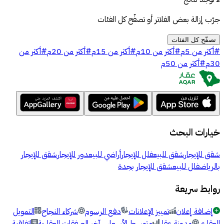
جرّب إزالة بعض الفلاتر أو تصفّح كل الفئات
تصفّح كل الفئات
#
أكثر من 5م
#
أكثر من 10م
#
أكثر من 15م
#
أكثر من 20م
#
أكثر من
30م
#
أكثر من 50م
خيارات البحث
شقق للإيجار
شقق للبيع
فلل للإيجار
أراضي للبيع
دور للإيجار
شقق للإيجار
بالرياض
فلل للبيع
شقق للإيجار بجدة
روابط سريعة
إضافة إعلان
تمييز الإعلانات
دفع الرسوم
شركاء النجاح
التمويل
العقاري
مدونة عقار
متوسط الأسعار
آخر الصفقات العقارية
اتفاقية