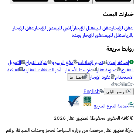
خيارات البحث
شقق للإيجار
شقق للبيع
فلل للإيجار
أراضي للبيع
دور للإيجار
شقق للإيجار
بالرياض
فلل للبيع
شقق للإيجار بجدة
روابط سريعة
إضافة إعلان
تمييز الإعلانات
دفع الرسوم
شركاء النجاح
التمويل
العقاري
مدونة عقار
متوسط الأسعار
آخر الصفقات العقارية
اتفاقية
الاستخدام
عقود الإيجار
اتصل بنا
English
الوضع الليلي
خدمة التبرع السريع
© كافة الحقوق محفوظة لتطبيق عقار 2026
شركة تطبيق عقار مرخصة من وزارة السياحة لحجز وحدات الضيافة برقم