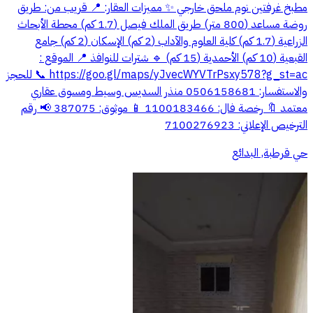
مطبخ غرفتين نوم ملحق خارجي ✨ مميزات العقار: 📍 قريب من: طريق
روضة مساعد (800 متر) طريق الملك فيصل (1.7 كم) محطة الأبحاث
الزراعية (1.7 كم) كلية العلوم والآداب (2 كم) الإسكان (2 كم) جامع
القبعية (10 كم) الأحمدية (15 كم) 🔹 شترات للنوافذ 📍 الموقع :
https://goo.gl/maps/yJvecWYVTrPsxy578?g_st=ac 📞 للحجز
والاستفسار: 0506158681 منذر السديس وسيط ومسوق عقاري
معتمد 🔖 رخصة فال: 1100183466 📱 موثوق: 387075 📢 رقم
الترخيص الإعلاني: 7100276923
حي قرطبة, البدائع