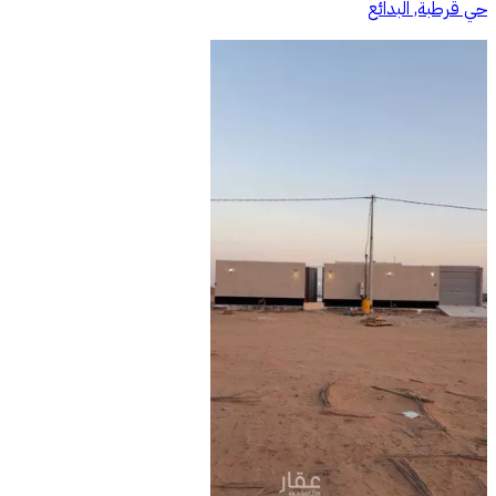
حي قرطبة, البدائع