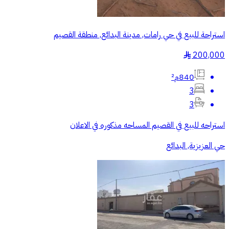
استراحة للبيع في حي رامات, مدينة البدائع, منطقة القصيم
200,000
§
840م²
3
3
استراحه للبيع في القصيم المساحه مذكوره في الاعلان
حي العزيزية, البدائع