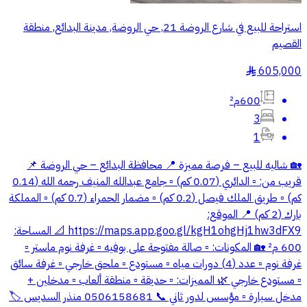
استراحة للبيع في شارع الروضة 21, حي الروضة, مدينة البدائع, منطقة
القصيم
605,000
§
600م²
3
1
🏡 شاليه للبيع – فرصة مميزة 📍 محافظة البدائع – حي الروضة 📌
قريب من: ▫️ الدائري (0.07 كم) ▫️ جامع عبدالله المنيف رحمه الله (0.14
كم) ▫️ طريق الملك فيصل (0.2 كم) ▫️ مضمار الحمراء (0.7 كم) ▫️ المملكة
بارك (2 كم) 📍 الموقع:
https://maps.app.goo.gl/kgH1ohgHj1hw3dFX9 📐 المساحة:
600 م² 🏡 المكونات: ▫️ صالة مفتوحة على بوفيه ▫️ غرفة نوم ماستر ▫️
غرفة نوم ▫️ عدد (4) دورات مياه ▫️ مستودع ▫️ ملحق خارجي ▫️ غرفة سائق
▫️ مستودع خارجي 🌿 المميزات: ▫️ حديقة ▫️ منطقة ألعاب ▫️ مدخلين +
مدخل سيارة ▫️ مؤسس لدور ثاني 📞 0506158681 منذر السديس 🏷