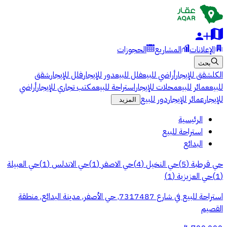
الإعلانات
المشاريع
الحجوزات
بحث
الكل
شقق للإيجار
أراضي للبيع
فلل للبيع
دور للإيجار
فلل للإيجار
شقق
للبيع
عمائر للبيع
محلات للإيجار
استراحة للبيع
مكتب تجاري للإيجار
أراضي
للإيجار
عمائر للإيجار
دور للبيع
المزيد
الرئيسية
استراحة للبيع
البدائع
حي قرطبة
(
5
)
حي النخيل
(
4
)
حي الاصفر
(
1
)
حي الاندلس
(
1
)
حي العبيلة
(
1
)
حي العزيزية
(
1
)
استراحة للبيع في شارع 7317487, حي الأصفر, مدينة البدائع, منطقة
القصيم