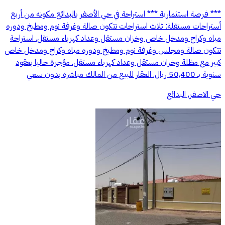
*** فرصة استثمارية *** استراحة في حي الأصفر بالبدائع مكونه من أربع
أستراحات مستقلة: ثلاث استراحات تتكون صالة وغرفة نوم ومطبخ ودوره
مياه وكراج ومدخل خاص وخزان مستقل وعداد كهرباء مستقل. استراحة
تتكون صالة ومجلس وغرفة نوم ومطبخ ودوره مياه وكراج ومدخل خاص
كبير مع مظلة وخزان مستقل وعداد كهرباء مستقل. مؤجرة حاليا بعقود
سنوية بـ 50,400 ريال. العقار للبيع من المالك مباشرة بدون سعي
حي الاصفر, البدائع