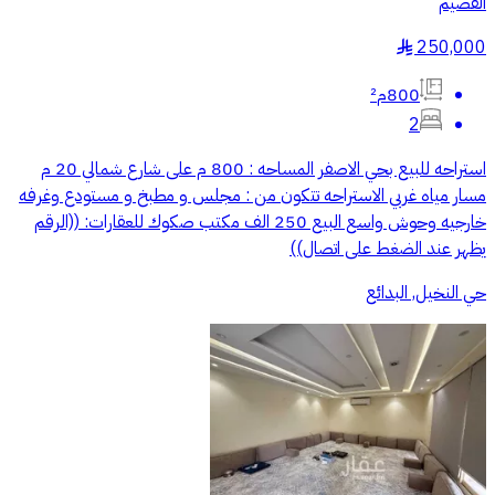
القصيم
250,000
§
800م²
2
استراحه للبيع بحي الاصفر المساحه : 800 م على شارع شمالي 20 م
مسار مياه غربي الاستراحه تتكون من : مجلس و مطبخ و مستودع وغرفه
خارجيه وحوش واسع البيع 250 الف مكتب صكوك للعقارات: ((الرقم
يظهر عند الضغط على اتصال))
حي النخيل, البدائع