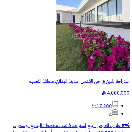
استراحة للبيع في حي القدس, مدينة البدائع, منطقة القصيم
4,000,000
§
17,200م²
3
📢⁧‫#اعلان‬⁩ ‏. الغرض : بيع إستراحة قائمة ‏. مخطط : البدائع الوسطى ‏.