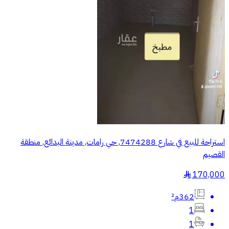
استراحة للبيع في شارع 7474288, حي رامات, مدينة البدائع, منطقة
القصيم
170,000
§
362م²
1
1