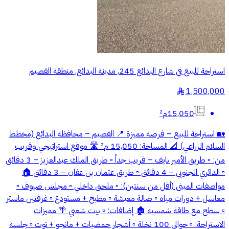
استراحة للبيع في شارع البدائع 245, مدينة البدائع, منطقة القصيم
1,500,000
§
15,050م²
🏡 استراحة للبيع – فرصة مميزة 📍 القصيم – محافظة البدائع (مخطط
السلام الزراعي) 📐 المساحة: 15,050 م² 🛣 موقع استراتيجي وقريب
من: ▫️ طريق الأمير نايف – قريب جداً ▫️ طريق الملك عبدالعزيز – 3 دقائق
▫️ الدائري الجنوبي – 4 دقائق ▫️ طريق عثمان بن عفان – 3 دقائق 🏠
مواصفات المبنى (أقل من سنتين): ▫️ ملحق داخلي ▫️ مجلس ضيوف ▫️
مغاسل + دورات مياه ▫️ صالة معيشة ▫️ مطبخ + مستودع ▫️ غرفتين ماستر
▫️ سطح مع طاقة شمسية 🏚 إضافات: ▫️ بيت شعبي 🌴 مميزات
الاستراحة: ▫️ حوالي 100 نخلة ▫️ أشجار حمضيات + مانجو + توت ▫️ جلسة