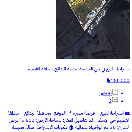
استراحة للبيع في حي الجامعة, مدينة البدائع, منطقة القصيم
280,000
§
600م²
2
🏡 استراحة للبيع – فرصة مميزة 📍 الموقع: محافظة البدائع – منطقة
القصيم حي الإسكان 📐 تفاصيل العقار: مساحة الأرض: 600 م² عرض
الشارع: 30 متر الواجهة: شمالية 🏠 مكونات الاستراحة: صالة معيشة