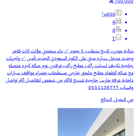
700,000
§
800م²
4
4
1
شاليه مودرن للبيع تشطيب 5 نجوم ✅ بناء شخصي مؤثث اثاث فاخر
وجديد مدخل سياره مبني على الكود السعودي الجديد تأمين ✅ واجهات
زجاجيه تكييف اسبلت راكب مطبخ راكب غرفتين نوم صاله كبيره متصله
مع صاله الطعام مطبخ ملحق خارجي مسطحات خضراء مواقف سيارات
داخليه غرفه حارس خارجيه تتسنع لااكثر من شخص لتفاصيل اكثر تواصل
واتساب 0551138777
حي النخيل, البدائع