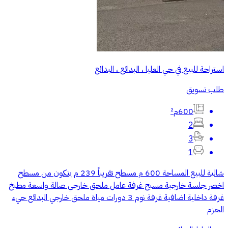
استراحة للبيع في حي العليا ، البدائع ، البدائع
طلب تسويق
600م²
2
3
1
شالية للبيع المساحة 600 م مسطح تقريباً 239 م يتكون من مسطح
اخضر جلسة خارجية مسبح غرفة عامل ملحق خارجي صالة واسعة مطبخ
غرفة داخلية اضافية غرفة نوم 3 دورات مياة ملحق خارجي البدائع حيء
الحزم