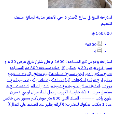
استراحة للبيع في شارع الأصفر 6, حي الأصفر, مدينة البدائع, منطقة
القصيم
560,000
§
800م²
4
استراحه وحوش كبير المساحه : 1600 م على شارع شرقي عرض 30 م و
مسار غربي عرض 20 م بصكين كل صك مساحته 800 متر الاستراحه
تصلح سكني ( دور ارضي مسلح) مساحته كبيره مطبخ راكب + مستودع
صغير اربع غرف (المكيفات راكبة) صاله كبيره ملاحق كبيرة خارجية مع 1
دورة مياة غرفه سائق خارجيه مع دورة مياة دورات المياة عدد 2 مع 4
مغاسل حوش + دكة خارجية الكهرب واصل الماء خزان ارضي + خزان
علوي راكب ————- الصك الثاني 800 متر حوش كبير مسور نخل خلاص
عدد 1 مكتب صكوك للعقارات: ((الرقم يظهر عند الضغط على اتصال))