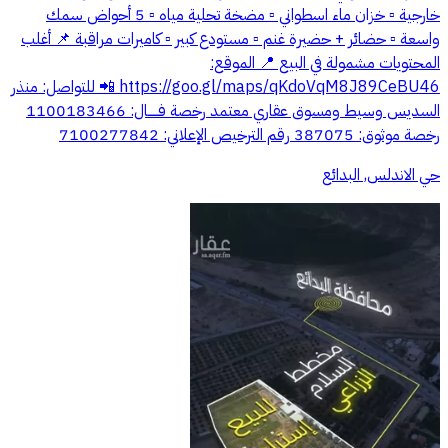
خارجية ▫️ خزان ماء اسطواني ▫️ مضخة تحلية مياه ▫️ 5 أحواض سمك
واسعة ▫️ حضائر + حضيرة غنم ▫️ مستودع كبير ▫️ كاميرات مراقبة 📌 أغلب
المحتويات مشمولة في البيع 📍 الموقع:
https://goo.gl/maps/qKdoVqM8J89CeBU46 📲 للتواصل: منذر
السديس وسيط ومسوق عقاري معتمد رخصة فـــــال: 1100183466
رخصة موثوق: 387075 رقم الترخيص الإعلاني: 7100277842
حي الاندلس, البدائع