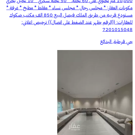
10,000 متر تحتوي على 60 نخلة: * 50 نخلة سكري * 10 نخيل بحري
مكونات العقار: * مجلس رجال * مجلس نساء * مقلط * مطبخ * غرفة *
مستودع قريبه من طريق الملك فيصل البيع 850 الف مكتب صكوك
للعقارات: ((الرقم يظهر عند الضغط على اتصال)) ترخيص اعلاني:
7201015048
حي قرطبة, البدائع