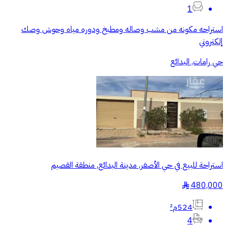
1
استراحه مكونه من مشب وصاله ومطبخ ودوره مياه وحوش وصك
إلكتروني
حي رامات, البدائع
استراحة للبيع في حي الأصفر, مدينة البدائع, منطقة القصيم
480,000
§
524م²
4