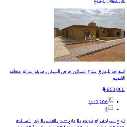
حي النخيل, البدائع
استراحة للبيع في شارع البساتين 6, حي البساتين, مدينة البدائع, منطقة
القصيم
850,000
§
10,206م²
4
للبيع استراحة زراعية جنوب البدايع – حي القدس الزراعي المساحه