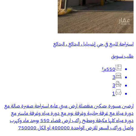
استراحة للبيع في حي إشبيليا ، البدائع ، البدائع
طلب تسويق
550م²
3
3
1
ارضين مسورة بصكين منفصلة ارض مبني عليه استراحة صغيرة صالة مع
دورة مياة مع غرفة جانبية وغرفة نوم مع دورة مياه وغرفة ماستر مع
دورة مياه كلها مكيفة ومطبخ راكب ارض فضاء 550 يوجد ماء وكهرب
واصل وراكب السعر للارض الواحدة 400000 او الكل 750000