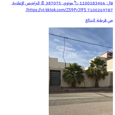
فال: 1100183466 🏷 موثوق: 387075 📄 التراخيص الإعلانية:
7100269787 https://vt.tiktok.com/ZS9PrJfFS/
حي قرطبة, البدائع