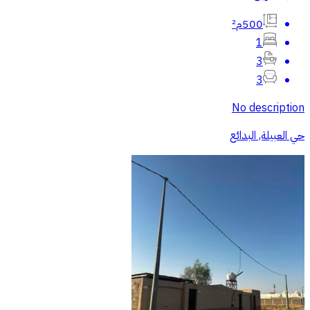
500م²
1
3
3
No description
حي العبيلة, البدائع