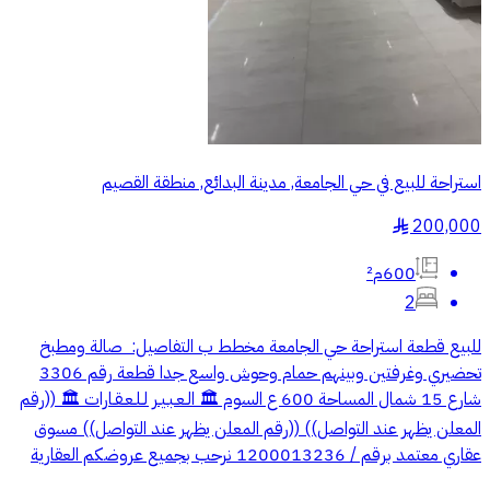
استراحة للبيع في حي الجامعة, مدينة البدائع, منطقة القصيم
200,000
§
600م²
2
للبيع قطعة استراحة حي الجامعة مخطط ب التفاصيل: ‏ صالة ومطبخ
تحضيري وغرفتين وبينهم حمام وحوش واسع جدا قطعة رقم 3306
شارع 15 شمال المساحة 600 ع السوم 🏛 الـعـبـيـر لـلـعـقـارات 🏛 ((رقم
المعلن يظهر عند التواصل)) ((رقم المعلن يظهر عند التواصل)) مسوق
عقاري معتمد برقم / 1200013236 نرحب بجميع عروضكم العقارية