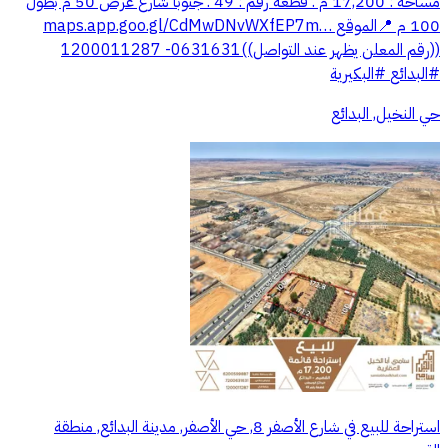
مساحة : 17,200 م ‏. قطعة رقم : 49 ‏. جنوباً شارع عرض 50 م بطول
‏((رقم المعلن يظهر عند التواصل))0631631- 1200011287
حي النخيل, البدائع
استراحة للبيع في شارع الأصفر 8, حي الأصفر, مدينة البدائع, منطقة