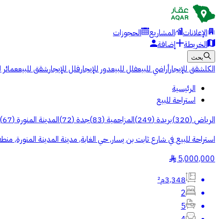
الإعلانات
المشاريع
الحجوزات
الخريطة
إضافة
بحث
الكل
شقق للإيجار
أراضي للبيع
فلل للبيع
دور للإيجار
فلل للإيجار
شقق للبيع
عمائر ل
الرئيسية
استراحة للبيع
الرياض
(
320
)
بريدة
(
249
)
المزاحمية
(
83
)
جدة
(
72
)
المدينة المنورة
(
67
)
استراحة للبيع في شارع ثابت بن يسار, حي الغابة, مدينة المدينة المنورة, منطق
5,000,000
§
3,348م²
2
5