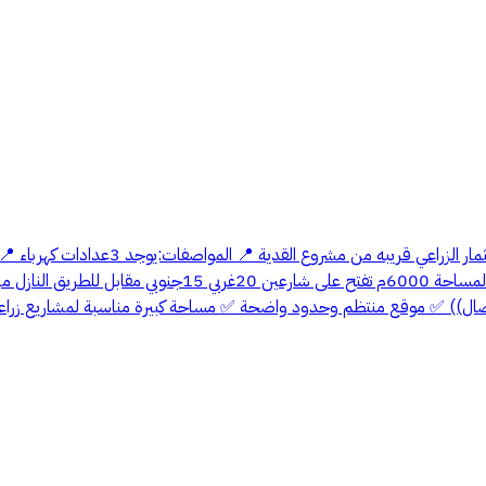
 الضغط على اتصال)) ✅ موقع منتظم وحدود واضحة ✅ مساحة كبيرة مناسبة لمشاريع زرا