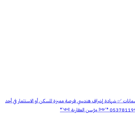
 15م غربي ✅ موقع مرتفع ✅ مطابق للكود السعودي ✅ ضمانات ✅ شهادة إشراف هندسي فرصة مميزة للسكن أو الاستثمار في أحد