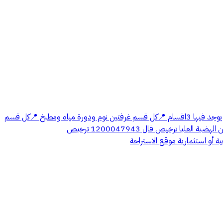
استراحة قايمه العارضية دال محافظة ضرماء ، بموقع حيوي ومناسب للاستثمار الزراعي قريبه من مشروع القدية 📍 المواصفات:يوجد 3عدادات كهرباء 📍يوجد فيها 3اقسام 📍كل قسم غرفتين نوم ودورة مياه ومطبخ 📍كل قسم
معه عداد كهرباء 📍الاستراحة بشكل كامل مسلح حتي السورالخارجي مسلح المساحة 6000م تفتح على شارعين 20غربي 15جنوبي مقابل للطريق النازل من الهضبة العليا ترخيص فال 1200047943 ترخيص
عية أو استثمارية موقع الاستراحة