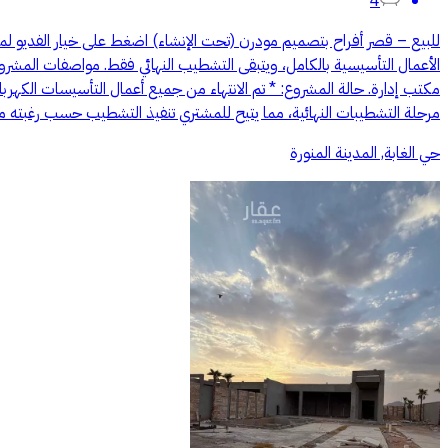
4
للبيع – قصر أفراح بتصميم مودرن (تحت الإنشاء) اضغط على خيار الفديو 
مكتب إدارة. حالة المشروع: * تم الانتهاء من جميع أعمال التأسيسات الكهربا
مرحلة التشطيبات النهائية، مما يتيح للمشتري تنفيذ التشطيب حسب رغبته منا
حي الغابة, المدينة المنورة