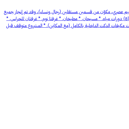
صميم عصري، مكوّن من قسمين مستقلين (رجال ونساء)، وقد تم إنجاز جميع
الأعمال التأسيسية بالكامل، ويتبقى التشطيب النهائي فقط. مواصفات المشروع: * صالتان رئيسيتان كبيرتان (رجال ونساء). * صالتا طعام مستقلتان. * عدد (8) دورات مياه. * مسبحان. * مطبخان. * غرفتا نوم. * غرفتان للحراس. *
يدات مكيفات الدكت الداخلية بالكامل (مع المكاين). * المشروع متوقف قبل