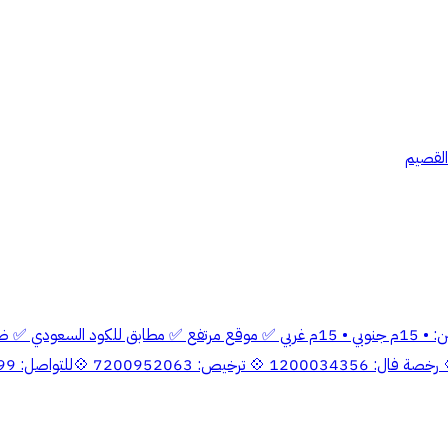
*للبيع شاليه مميز* غرب بريدة – حي الحمر • مساحة 375 م² • على شارعين: • 15م جنوبي •