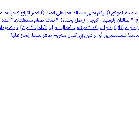
لمشاهدة الموقع ((الرقم يظهر عند الضغط على اتصال)) قصر أفراح فاخر بت
ئية والميكانيكية والسباكة. * تم تنفيذ أعمال العزل بالكامل. * تم تركيب تمد
سبة للمستثمرين أو الراغبين في إكمال مشروع جاهز بنسبة إنجاز عالية.