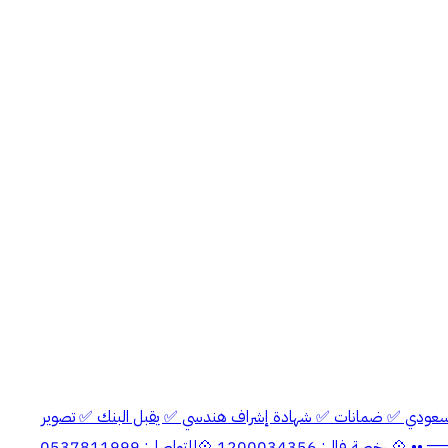
* 190م² • على شارع: 15م شمالي ✅ موقع مرتفع ✅ مطابق للكود السعودي ✅ ضمانات ✅ شهادة إشراف هندسي ✅ يقبل البنك ✅ تصوير
جميع مراحل البناء فرصة مميزة للاستثمار في موقع مميز 💠 *مبلغ الشاليه الواحد: 350 ألف* 💠 *مبلغ الشاليهين جميعاً: 690 ألف* •• ══ ༻✿༺══ •• 💠 رخصة فال: 1200034356 💠للتواصل: 0537811999