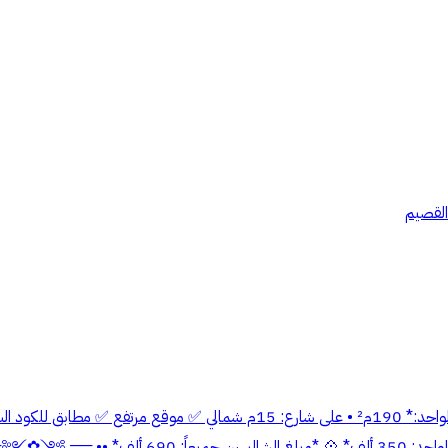
*للبيع شاليهين* غرب بريدة – حي الحمر مخطط التل *🔹 مساحة الشاليه الواحد: