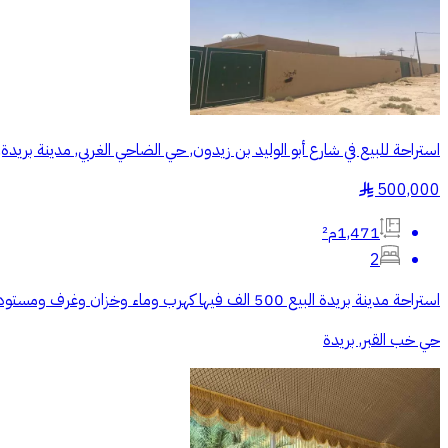
استراحة للبيع في شارع أبو الوليد بن زيدون, حي الضاحي الغربي, مدينة بريدة
500,000
§
1,471م²
2
استراحة مدينة بريدة البيع 500 الف فيها كهرب وماء وخزان وغرف ومستودع وبئر ورخصة تسوير وملحق
حي خب القبر, بريدة