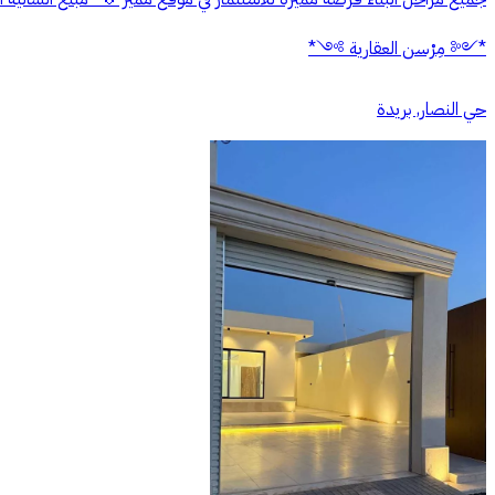
*༺ مِرْسن العقارية ༻*
حي النصار, بريدة