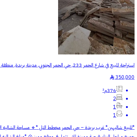
استراحة للبيع في شارع الحمر 233, حي الحمر الجنوبي, مدينة بريدة, منطقة القصيم
350,000
§
376م²
2
1
1