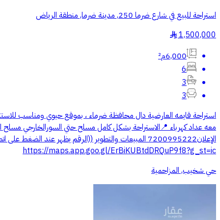
استراحة للبيع في شارع ضرما 250, مدينة ضرما, منطقة الرياض
1,500,000
§
6,000م²
6
3
3
الإعلان7200995222 المبيعات والتطوير ((الرقم يظهر عند
https://maps.app.goo.gl/ErBiKUBtdDRQuP9f8?g_st=ic
حي شخيب, المزاحمية