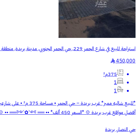
استراحة للبيع في شارع الحمر 229, حي الحمر الجنوبي, مدينة بريدة, منطقة القصيم
450,000
§
375م²
1
1
أفضل مواقع غرب بريدة 💠 *السعر 450 ألف* •• ══ ༻✿༺══ •• 💠 رخصة فال: 1200034356 💠 ترخيص: 7200952063 💠للتواصل: 0537811999 *༺ مِرْسن العقارية ༻*
حي النصار, بريدة