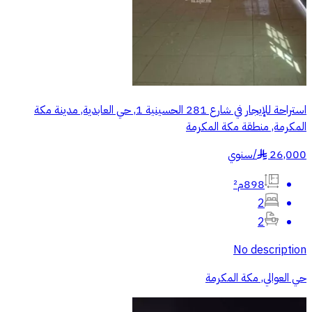
استراحة للإيجار في شارع 281 الحسينية 1, حي العابدية, مدينة مكة
المكرمة, منطقة مكة المكرمة
26,000
/
سنوي
§
898م²
2
2
No description
حي العوالي, مكة المكرمة