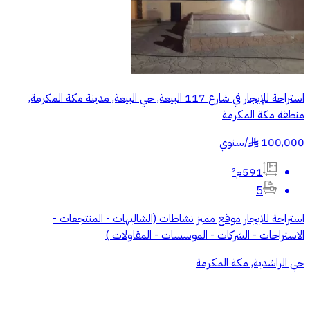
استراحة للإيجار في شارع 117 البيعة, حي البيعة, مدينة مكة المكرمة,
منطقة مكة المكرمة
100,000
/
سنوي
§
591م²
5
استراحة للايجار موقع مميز نشاطات (الشاليهات - المنتجعات -
الاستراحات - الشركات - الموسسات - المقاولات )
حي الراشدية, مكة المكرمة