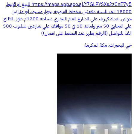
https://maps.app.goo.gl/f7GLPYSXs2zCnE7y5 للبيع او الإيجار
18000 الف للسنه دفعتين مخطط الفلوجه بجوار مسجد أبو منارتين
حوش بعداد كهرباء علي الشارع العام التجاري مساحه 1200م طول الظلع
علي التجاري 50 متر وامامه 10 في 50 مواقف علي شارعين مطلوب 500
الف للتواصل ((الرقم يظهر عند الضغط على اتصال))
حي البحيرات, مكة المكرمة