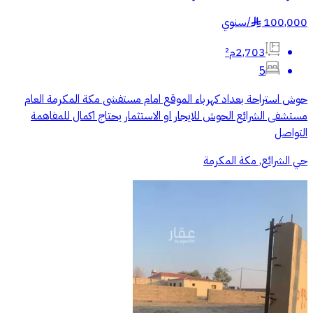
100,000
/
سنوي
§
2,703م²
5
حوش استراحة بعداد كهرباء الموقع امام مستفشى مكة المكرمة العام
مستشفى الشرائع الحوش للايجار او الاستثمار يحتاج اكمال للمفاهمة
التواصل
حي الشرائع, مكة المكرمة