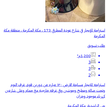
استراحة للإيجار في شارع عودة المطرفي 173 ، مكة المكرمة ، منطقة مكة
المكرمة
طلب تسويق
1,200م²
3
3
2
استراحه للايجار مساحة الارض ١٢٠٠ عباره عن دورين فوق غرف النوم
وتحت صاله ومطبخ وحوشين وفي غرفه خارجيه مع حمام وعلى شارعين
كهرباء موجود وخزان
حي الراشدية, مكة المكرمة