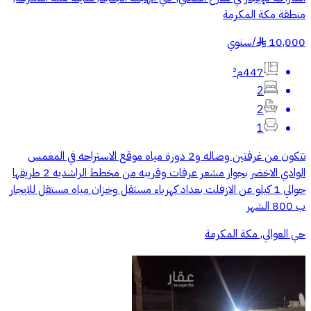
منطقة مكة المكرمة
10,000
/
سنوي
§
447م²
2
2
1
تتكون من غرفتين وصاله و2 دورة مياه موقع الاستراحه في المغمس
الوادي الاخضر بجوار مشعر عرفات وقريبه من مخطط الراشديه 2 طريقها
حوالي 1 كيلو عن الازفلت بعداد كهرباء مستقل وخزان مياه مستقل للايجار
ب 800 الشهر
حي العوالي, مكة المكرمة