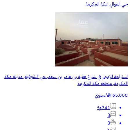
حي العوالي, مكة المكرمة
استراحة للإيجار في شارع عقبة بن عامر بن سعد, حي الشوقية, مدينة مكة
المكرمة, منطقة مكة المكرمة
65,000
/
سنوي
§
741م²
3
3