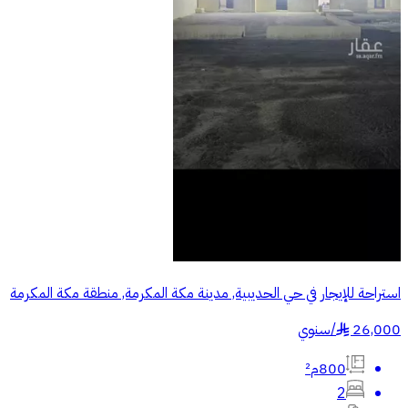
استراحة للإيجار في حي الحديبية, مدينة مكة المكرمة, منطقة مكة المكرمة
26,000
/
سنوي
§
800م²
2