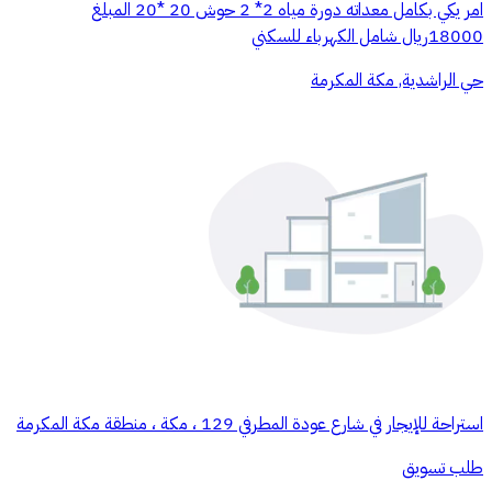
امر يكي بكامل معداته دورة مياه 2* 2 حوش 20 *20 المبلغ
18000ريال شامل الكهرباء للسكني
حي الراشدية, مكة المكرمة
استراحة للإيجار في شارع عودة المطرفي 129 ، مكة ، منطقة مكة المكرمة
طلب تسويق