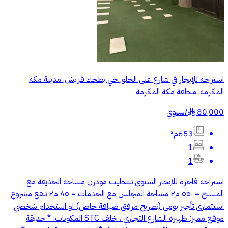
استراحة للإيجار في شارع علي الحلو, حي بطحاء قريش, مدينة مكة
المكرمة, منطقة مكة المكرمة
80,000
/
سنوي
§
653م²
1
1
استراحة فاخرة للايجار السنوي تشطيب مودرن مساحة الحديقة مع
المسبح = ٥٥٠ م٢ مساحة المجلس مع الخدمات = ٨٥ م٢ تنفع مشروع
استثماري تأجير يومي (تصريح مرفق ضيافة خاص) او استخدام شخصي
موقع مميز: ظهيرة الشارع التجاري ، خلف STC المكونات: * حديقة