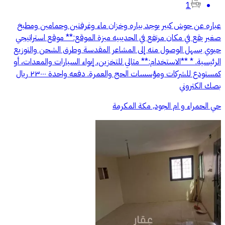
1
عباره عن حوش كبير يوجد بياره وخزان ماء وغرفتين وحمامين ومطبخ
صغير يقع في مكان مرتفع في الحديبيه ميزة الموقع:** موقع استراتيجي
حيوي يسهل الوصول منه إلى المشاعر المقدسة وطرق الشحن والتوزيع
الرئيسية. * **الاستخدام:** مثالي للتخزين، إيواء السيارات والمعدات، أو
كمستودع للشركات ومؤسسات الحج والعمرة. دفعه واحدة ٢٣٠٠٠ ريال
بصك الكتروني
حي الحمراء و ام الجود, مكة المكرمة