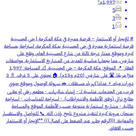
1,997م²
5
3
1
# للإيجار أو الاستثمار – فرصة مميزة في مكة المكرمة | حي الحسينية
فرصة استثمارية مميزة في حي الحسينية بمكة المكرمة، استراحة بمساحة
كبيرة وموقع ممتاز درجة ثالثة من شارع الحسينية العام، وتقع على
شارعين، مما يجعلها مناسبة للعديد من المشاريع الاستثمارية. مواصفات
العقار: 📍 الموقع: مكة المكرمة – حي الحسينية. 📐 المساحة: 1,997
مترًا مربعًا. 🛣️ على شارعين (20م و15م). 🏠 تحتوي على 5 غرف. 🚿 3
دورات مياه. ⚡ عدادا كهرباء مستقلان. 🚗 سهولة الوصول وموقع حيوي
قريب من الخدمات. مناسبة لـ: - إنشاء شاليهات. - مطعم ريفي أو مقهى
بطابع تراثي (وفق الأنظمة والاشتراطات). - استراحة للمناسبات. - استراحة
عائلية. - مشاريع استثمارية متنوعة حسب الأنظمة. الموقع والمساحة
يمنحان مرونة كبيرة لتنفيذ مشروع ناجح بإذن الله. 📞 للتواصل والاستفسار
والمعاينة: (((الرقم يظهر عند الضغط على اتصال))) **الإيجار أو الاستثمار
حسب الاتفاق.