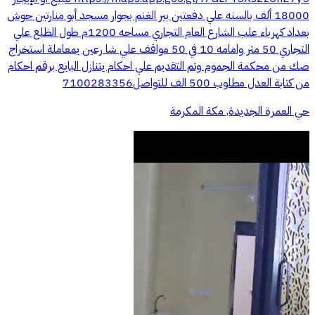
18000 ألف بالسنه علي دفعتين بير الغنم بجوار مسجد أبو منارتين حوش
بعداد كهرباء علب الشارع العام التجاري مساحه 1200م طول الظلع علي
التجاري 50 متر وامامه 10 في 50 مواقف علي شا رعين يمعاملة استخراج
صك من محكمة الجموم وتم التقديم علي احكام يتنازل البايع برقم احكام
من كتابة العدل مطلوب 500 الف للتواصل7100283356
حي العمرة الجديدة, مكة المكرمة