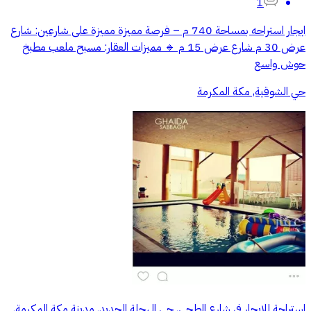
1
ايجار استراحه بمساحة 740 م – فرصة مميزة مميزة على شارعين: شارع
عرض 30 م شارع عرض 15 م 🔹 مميزات العقار: مسبح ملعب مطبخ
حوش واسع
حي الشوقية, مكة المكرمة
استراحة للإيجار في شارع الطحي, حي الهجلة الجديد, مدينة مكة المكرمة,