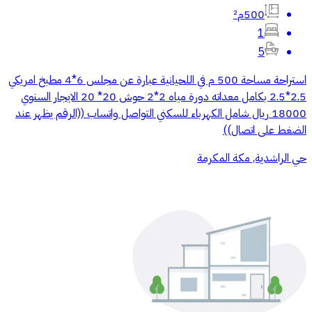
500م²
1
5
استراحة مساحة 500 م في اللحيانية عبارة عن مجلس 6*4 مطبخ امريكي
2.5*2.5 بكامل معداته دورة مياه 2*2 حوش 20* 20 الايجار السنوي
18000 ريال شامل الكهرباء للسكني التواصل واتساب ((الرقم يظهر عند
الضغط على اتصال))
حي الراشدية, مكة المكرمة