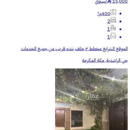
15,000
/
سنوي
§
400م²
2
1
1
الموقع الشرايع مخطط ٢ خلف بنده قريب من جميع الخدمات
حي الراشدية, مكة المكرمة