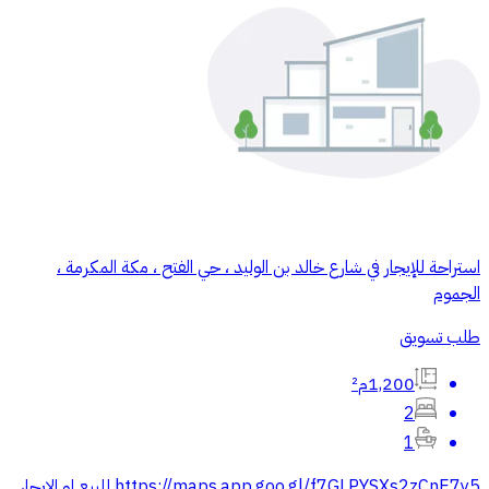
استراحة للإيجار في شارع خالد بن الوليد ، حي الفتح ، مكة المكرمة ،
الجموم
طلب تسويق
1,200م²
2
1
https://maps.app.goo.gl/f7GLPYSXs2zCnE7y5 للبيع او الإيجار