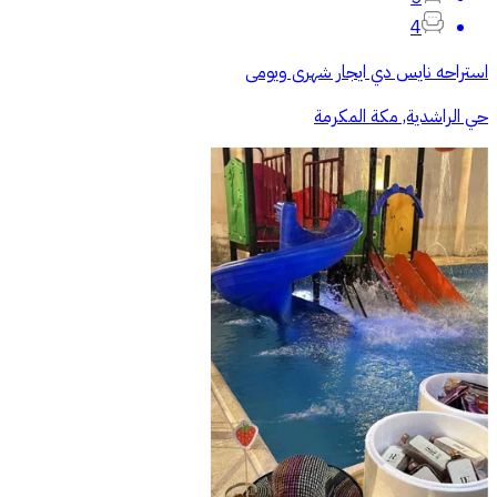
4
استراحه نايس دي ايجار شهرى ويومى
حي الراشدية, مكة المكرمة