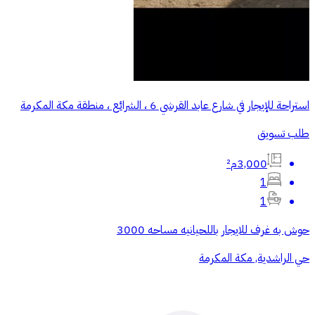
استراحة للإيجار في شارع عابد القرشي 6 ، الشرائع ، منطقة مكة المكرمة
طلب تسويق
3,000م²
1
1
حوش به غرف للايجار باللحيانيه مساحه 3000
حي الراشدية, مكة المكرمة