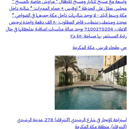
واسعة مع مسبح للكبار ومسبح للاطفال * مراوش خاصة بالمسبح *
مجلس مطل على الحديقة * اوفيس + حمام المميزات: * شاليه داخل
مكة وسط البلد - لا يوجد شاليهات داخل مكة جميعها في الضواحي *
مجدد ومشطب تشطيب فاخر المطلوب: ٨٠ الف دفعة واحدة ترخيص
الاعلان: 7100270204 يوجد صالة مناسبات اضافية بملحقاتها في حال
رغبة المستثمر بها مساحة ٤٥٠ م٢
حي بطحاء قريش, مكة المكرمة
استراحة للإيجار في شارع الرشيدي (الشرفاء) 278, مدينة الرشيدي
(الشرفاء), منطقة مكة المكرمة