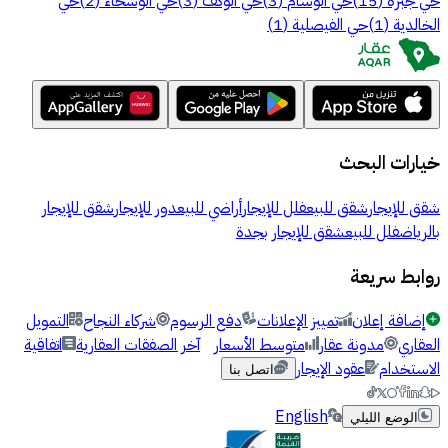
حي جبرة
(
15
)
حي الوسام
(
3
)
حي الوكف
(
3
)
حي الوشحاء
(
2
)
حي
الخالدية
(
1
)
حي الفيصلية
(
1
)
خيارات البحث
شقق للإيجار
شقق للبيع
فلل للإيجار
أراضي للبيع
دور للإيجار
شقق للإيجار
بالرياض
فلل للبيع
شقق للإيجار بجدة
روابط سريعة
إضافة إعلان
تمييز الإعلانات
دفع الرسوم
شركاء النجاح
التمويل
العقاري
مدونة عقار
متوسط الأسعار
آخر الصفقات العقارية
اتفاقية
الاستخدام
عقود الإيجار
اتصل بنا
English
الوضع الليلي