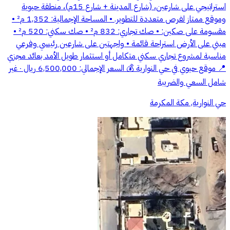
استراتيجي على شارعين، (شارع المدينة + شارع 15م)، منطقة حيوية
وموقع ممتاز لفرص متعددة للتطوير. • المساحة الإجمالية: 1,352 م² •
مقسومة على صكين: • صك تجاري: 832 م² • صك سكني: 520 م² •
مبني على الأرض استراحة قائمة • واجهتين على شارعين رئيسي وفرعي
مناسبة لمشروع تجاري سكني متكامل أو استثمار طويل الأمد بعائد مجزي
📍 موقع حيوي في حي النوارية 💰 السعر الإجمالي: 6,500,000 ريال ٠ غير
شامل السعي والضريبة
حي النوارية, مكة المكرمة