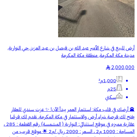
أرض للبيع في شارع الأمير عبد الله بن فيصل بن عبد العزيز, حي النوارية,
مدينة مكة المكرمة, منطقة مكة المكرمة
2,000,000
§
1,000م²
25م
سكني
🕋 أرضك في قلب مكة: استثمار العمر يبدأ الآن! ✨ عزت سندي للعقار
يفتح لك فرصة شراء أرض والاستثمار في مكة المكرمة. نقدم لك فرصًا
عقارية مميزه في موقع استثنائي: النوارية ( المشمسة) رقم القطعة : 285 ،
المساحة : 1000 م2 ، السعر : 2000 ريال /م2 🌟 موقع قريب من