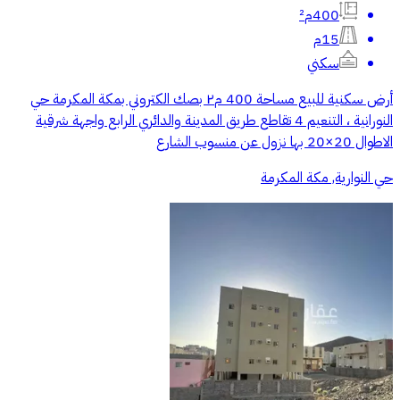
400م²
15م
سكني
أرض سكنية للبيع مساحة 400 م٢ بصك الكتروني بمكة المكرمة حي
النورانية ، التنعيم 4 تقاطع طريق المدينة والدائري الرابع واجهة شرقية
الاطوال 20×20 بها نزول عن منسوب الشارع
حي النوارية, مكة المكرمة