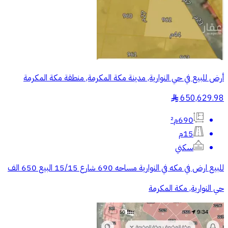
أرض للبيع في حي النوارية, مدينة مكة المكرمة, منطقة مكة المكرمة
650,629.98
§
690م²
15م
سكني
للبيع ارض في مكه في النوارية مساحه 690 شارع 15/15 البيع 650 الف
حي النوارية, مكة المكرمة