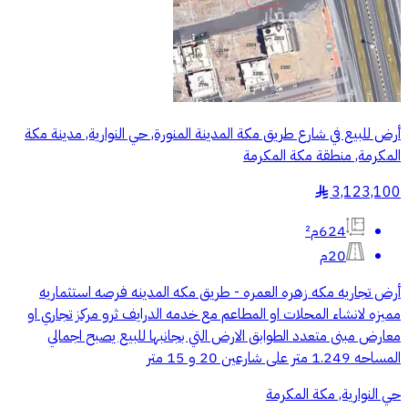
أرض للبيع في شارع طريق مكة المدينة المنورة, حي النوارية, مدينة مكة
المكرمة, منطقة مكة المكرمة
3,123,100
§
624م²
20م
أرض تجاريه مكه زهره العمره - طريق مكه المدينه فرصه استثماريه
مميزه لانشاء المحلات او المطاعم مع خدمه الدرايف ثرو مركز تجاري او
معارض مبنى متعدد الطوابق الارض التي بجانبها للبيع يصبح اجمالي
المساحه 1.249 متر على شارعين 20 و 15 متر
حي النوارية, مكة المكرمة