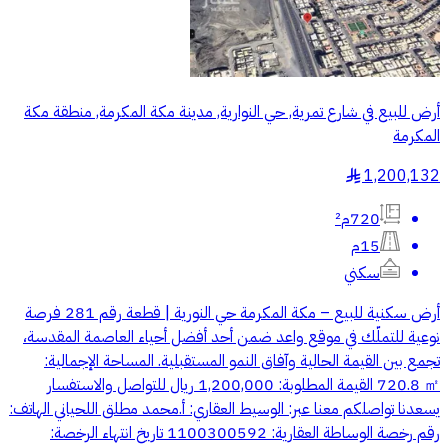
أرض للبيع في شارع تمرية, حي النوارية, مدينة مكة المكرمة, منطقة مكة
المكرمة
1,200,132
§
720م²
15م
سكني
أرض سكنية للبيع – مكة المكرمة حي النورية | قطعة رقم 281 فرصة
نوعية للتملّك في موقع واعد ضمن أحد أفضل أحياء العاصمة المقدسة،
تجمع بين القيمة الحالية وآفاق النمو المستقبلية. المساحة الإجمالية:
‎720.8 ㎡ القيمة المطلوبة: 1,200,000 ريال للتواصل والاستفسار
يسعدنا تواصلكم معنا عبر: الوسيط العقاري: أ.محمد مطلق اللحياني الهاتف:
رقم رخصة الوساطة العقارية: 1100300592 تاريخ انتهاء الرخصة: