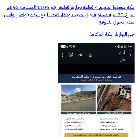
مكه مخطط التنعيم 4 قطعه تجاريه قطعه رقم 1106 المساحه 592م
شارع 32 شبه مستويه جبل خفيف ودمار فقط للبيع الجاد يتواصل واتس
لعدم دخولي للموقع
حي النوارية, مكة المكرمة