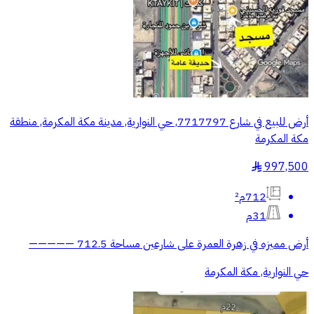
أرض للبيع في شارع 7717797, حي النوارية, مدينة مكة المكرمة, منطقة
مكة المكرمة
997,500
§
712م²
31م
أرض مميزه في زهرة العمرة على شارعين مساحة 712.5 —————
حي النوارية, مكة المكرمة