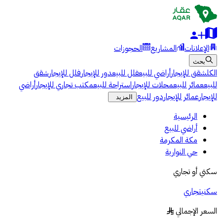
الإعلانات
المشاريع
الحجوزات
بحث
الكل
شقق للإيجار
أراضي للبيع
فلل للبيع
دور للإيجار
فلل للإيجار
شقق
للبيع
عمائر للبيع
محلات للإيجار
استراحة للبيع
مكتب تجاري للإيجار
أراضي
للإيجار
عمائر للإيجار
دور للبيع
المزيد
الرئيسية
أراضي للبيع
مكة المكرمة
حي النوارية
سكني أو تجاري
سكني
تجاري
السعر الإجمالي
§