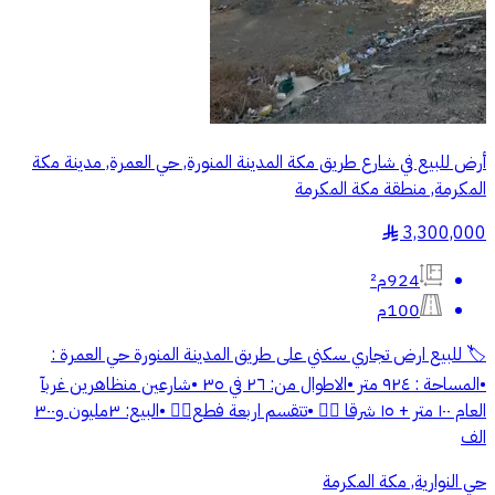
أرض للبيع في شارع طريق مكة المدينة المنورة, حي العمرة, مدينة مكة
المكرمة, منطقة مكة المكرمة
3,300,000
§
924م²
100م
🏷️ للبيع ارض تجاري سكني على طريق المدينة المنورة حي العمرة :
•المساحة : ٩٢٤ متر •الاطوال من: ٢٦ في ٣٥ •شارعين منظاهرين غربآ
العام ١٠٠ متر + ١٥ شرقا 👌🏼 •تتقسم اربعة فطع👌🏼 •البيع: ٣مليون و٣٠٠
الف
حي النوارية, مكة المكرمة