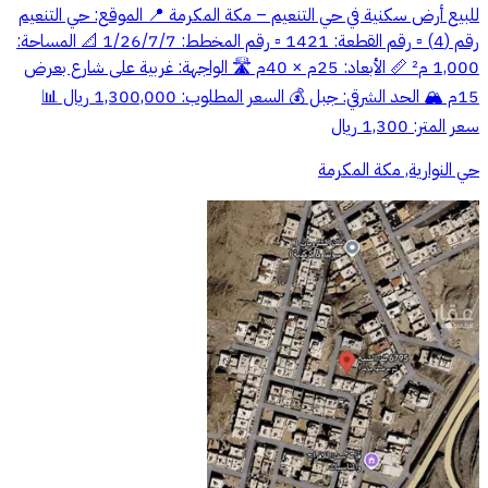
للبيع أرض سكنية في حي التنعيم – مكة المكرمة 📍 الموقع: حي التنعيم
رقم (4) ▫️ رقم القطعة: 1421 ▫️ رقم المخطط: 1/26/7/7 📐 المساحة:
1,000 م² 📏 الأبعاد: 25م × 40م 🛣️ الواجهة: غربية على شارع بعرض
15م 🏔️ الحد الشرقي: جبل 💰 السعر المطلوب: 1,300,000 ريال 📊
سعر المتر: 1,300 ريال
حي النوارية, مكة المكرمة