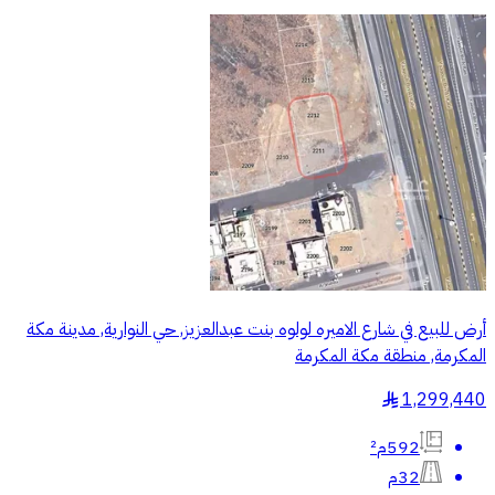
أرض للبيع في شارع الاميره لولوه بنت عبدالعزيز, حي النوارية, مدينة مكة
المكرمة, منطقة مكة المكرمة
1,299,440
§
592م²
32م