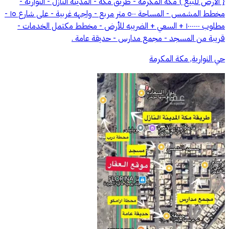
{ الارض للبيع ) مكة المكرمة - طريق مكة - المدينة النازل - النوارية -
مخطط المشمس - المساحة ٥٠٠ متر مربع - واجهه غربية - على شارع ١٥ -
مطلوب ١٠٠٠٠٠٠ + السعي + الضريبه للأرض - مخطط مكتمل الخدمات -
قريبة من المسجد - مجمع مدارس - حديقة عامة .
حي النوارية, مكة المكرمة