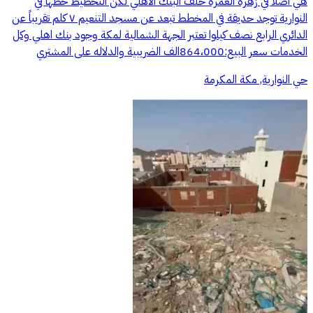
هي اصلاً في زهرة العمرة خلف البنك الاهلي لكن التخطيط حطها في
النوارية توجد حديقة في المخطط تبعد عن مسجد التنعيم ٧ كلم تقريباً عن
الدائري الرابع نصف كيلوا تعتبر الجهة الشمالية لمكة وجود بنك اهلي وكل
الخدمات سعر البيع:864،000الف الضريبية والدلاله على المشتري
حي النوارية, مكة المكرمة