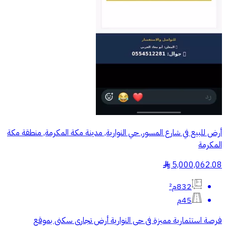
أرض للبيع في شارع المسور, حي النوارية, مدينة مكة المكرمة, منطقة مكة
المكرمة
5,000,062.08
§
832م²
45م
فرصة استثمارية مميزة في حي النوارية أرض تجاري سكني بموقع