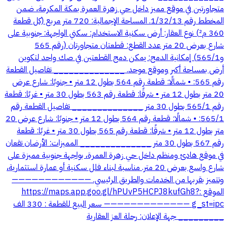
متجاورتين في موقع مميز داخل حي زهرة العمرة بمكة المكرمة، ضمن
المخطط رقم 1/32/13. المساحة الإجمالية: 720 متر مربع (كل قطعة
360 م²) نوع العقار: أرض سكنية الاستخدام: سكني الواجهة: جنوبية على
شارع بعرض 20 متر عدد القطع: قطعتان متجاورتان (رقم 565
و565/1) إمكانية الدمج: يمكن دمج القطعتين في صك واحد لتكوين
أرض بمساحة أكبر وموقع موحد. ______________ تفاصيل القطعة
رقم 565: • شمالًا: قطعة رقم 564 بطول 12 متر • جنوبًا: شارع عرض
20 متر بطول 12 متر • شرقًا: قطعة رقم 563 بطول 30 متر • غربًا: قطعة
رقم 565/1 بطول 30 متر ______________ تفاصيل القطعة رقم
565/1: • شمالًا: قطعة رقم 564 بطول 12 متر • جنوبًا: شارع عرض 20
متر بطول 12 متر • شرقًا: قطعة رقم 565 بطول 30 متر • غربًا: قطعة
رقم 567 بطول 30 متر ______________ المميزات: الأرضان تقعان
في موقع هادئ ومنظم داخل حي زهرة العمرة، بواجهة جنوبية مميزة على
شارع واسع بعرض 20 متر. مناسبة لبناء فلل سكنية أو عمارة استثمارية،
وتتميز بقربها من الخدمات والطريق الرئيسي. ————————————
الموقع :https://maps.app.goo.gl/hPUvP5HCPJ8kufGh8?
g_st=ipc ————————————— سعر البيع للقطعة : 330 الف
_________ جهة الإعلان: رحلة العز العقارية