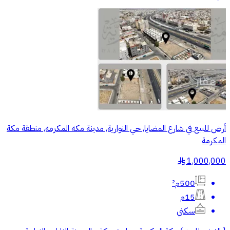
أرض للبيع في شارع المضايا, حي النوارية, مدينة مكه المكرمه, منطقة مكة
المكرمة
1,000,000
§
500م²
15م
سكني