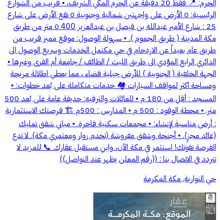
الحرم: 📍 فقط 20 دقيقة عن الحرم المكي الشريف، • قريب من الشوارع
الرئيسية: o الأرض على واجهتين شمالية وجنوبية o تقع الأرض على شارع
25 : شارع الأمير عبدالله بن فيصل بن عبدالعزيز o 400 متر من طريق
مكة المدينة ( طريق الجموم ). • سهولة الوصول: موقع مميز قريب من
طريق عام بعيداً عن الازدحام في حي مكتمل الخدمات وسريع الوصول الى
الدائري الرابع المؤدي الى طريق الليث / الطائف / جامعة أم القرى وغيرها •
الجهة الخلفية ( الجنوبية ) للأرض جبلية فضاء ، مما يعطي اطلالة مريحة
ومساحة اكثر لمواقف السيارات 🏘️ خدمات متكاملة على بُعد خطوات: •
المسجد : أقل من 180 م • للعائلات والترفيه: حديقة عامة على بُعد 500
متر. • محطة الوقود : 500 م • المدارس : 500م 🏗️ فرصتك الاستثمارية
: أرض مناسبة لإنشاء: • مجمعات سكنية فاخرة. • مباني شقق تمليك
(عائد مجزٍ). • أجنحة وشقق مفروشة (تخدم زوار ومعتمري مكة). لا تدع
الفرصة تفوتك! استثمر في مكة الآن، وابنِ مستقبل عقارك. 📞 للمزيد لا
تتردد في الاتصال بنا : ((رقم المعلن يظهر عند التواصل))
حي النوارية, مكة المكرمة