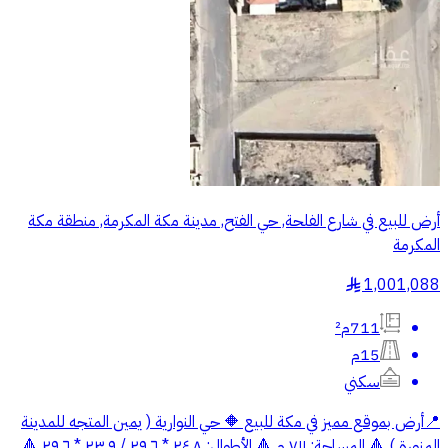
أرض للبيع في شارع الفلحة, حي الفتح, مدينة مكة المكرمة, منطقة مكة
المكرمة
1,001,088
§
711م²
15م
سكني
📍أرض بموقع مميز في مكة للبيع 🔶 حي النوارية ( يمين المتجه للمدينة
المنورة ) 🔺 المساحة: ٧١١ م 🔺 الأطوال: ٢٤.٨ * ٢٩.٦ / ٢٣.٩ * ٢٩.٦ 🔺