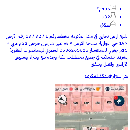
406م²
32م
سكني
للبيع ارض تجاري في مكة المكرمة مخطط رقم 1 / 32 / 13 رقم الأرض
197 حي النوارية مساحه الارض ٤٠٧م على شارعين بعرض 32م غربي +
15م جنوبي للاستفسار 0536265625 المطرفي للإستثمارات العقارية
يشرفنا خدمتكم في جميع مخططات مكة وجدة بيع وشراء وتسويق
الأراضي والفلل وشقق
حي النوارية, مكة المكرمة