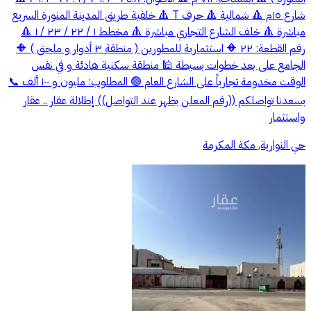
شارع ١٥م 🔺 شمالية 🔺 حرف T 🔺 خلفية طريق المدينة المنورة السريع
مباشرة 🔺 خلف الشارع التجاري مباشرة 🔺 مخطط ١ / ٢٢ / ٢٣ / ١ 🔺
رقم القطعة: ٢٢ 🔶 استثمارية للمطورين ( منطقة ٣ أدوار و ملحق ) 🔶
الجامع على بعد خطوات بسيطة 🕌 منطقة سكنية هادئة و في نفس
الوقت مخدومة تجارياً على الشارع العام 🟢 المطلوب: مليون و ١٠٠ ألف 📞
يسعدنا تواصلكم ((رقم المعلن يظهر عند التواصل)) إطلالة عقار .. عقار
واستثمار
حي النوارية, مكة المكرمة