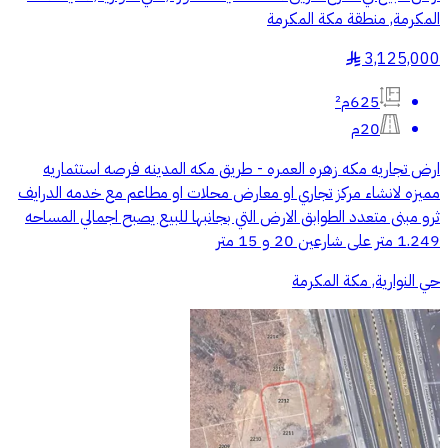
المكرمة, منطقة مكة المكرمة
3,125,000
§
625م²
20م
ارض تجاريه مكه زهره العمره - طريق مكه المدينه فرصه استثماريه
مميزه لانشاء مركز تجاري او معارض محلات او مطاعم مع خدمه الدرايف
ثرو مبنى متعدد الطوابق الارض التي بجانبها للبيع يصبح اجمالي المساحه
1.249 متر على شارعين 20 و 15 متر
حي النوارية, مكة المكرمة