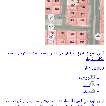
أرض للبيع في شارع المرقبان, حي النوارية, مدينة مكة المكرمة, منطقة
مكة المكرمة
972,000
§
720م²
20م
سكني
ارض للبيع حي النورية المساحه:720م موقعها ممتاز حوليها كل الخدمات