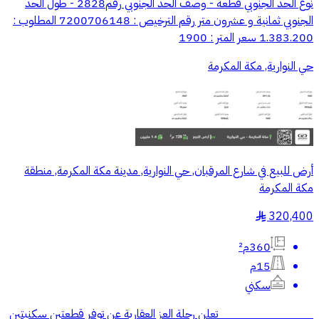
نوع الحد الجنوبي قطعة - وصف الحد الجنوبي رقم2828 - طول الحد
الجنوبي ثمانية و عشرون متر رقم الترخيص : 7200706148 المطلوب :
1.383.200 سعر المتر : 1900
حي النوارية, مكة المكرمة
أرض للبيع في شارع المرقبان, حي النوارية, مدينة مكة المكرمة, منطقة
مكة المكرمة
320,400
§
360م²
15م
سكني
_____________ تعلن رحلة العز العقارية عن توفر قطعتين سكنيتين