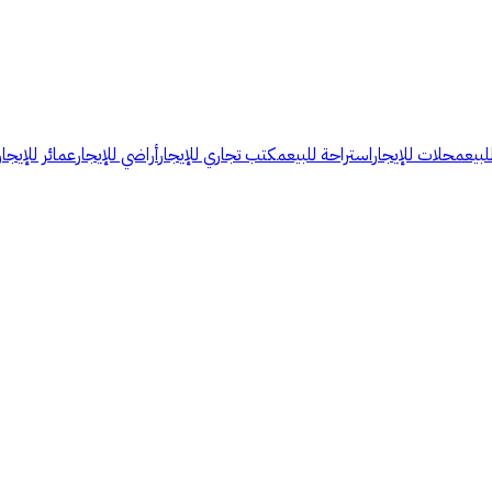
لبيع
محلات للإيجار
استراحة للبيع
مكتب تجاري للإيجار
أراضي للإيجار
عمائر للإيجار