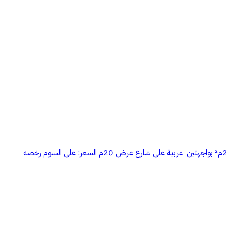
#للبيع أرضين متجاورات/ حي الغروب بمحافظة عنيزة مساحةالأرض الاولى :- 260م² بواجهة جنوبية على شارع عرض 20م² مساحة الأرض الثانية:- 254م² بواجهتين غربية على شارع عرض 20م السعر: على السوم رخصة