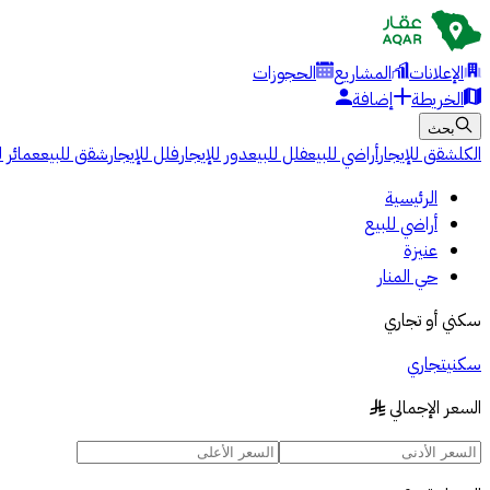
الإعلانات
المشاريع
الحجوزات
الخريطة
إضافة
بحث
الكل
شقق للإيجار
أراضي للبيع
فلل للبيع
دور للإيجار
فلل للإيجار
شقق للبيع
عمائر ل
الرئيسية
أراضي للبيع
عنيزة
حي المنار
سكني أو تجاري
سكني
تجاري
السعر الإجمالي
§