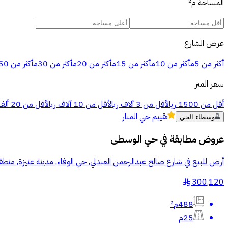
المساحة
م²
عرض الشارع
أكثر من 5م
أكثر من 10م
أكثر من 15م
أكثر من 20م
أكثر من 30م
أكثر من 50م
سعر المتر
أقل من 1500 ريال
أقل من 3 آلاف ريال
أقل من 10 آلاف ريال
أقل من 20 ألف ريال
تقييم
حي المنار
وسطاء الحي
عروض مطابقة في
حي الوسطى
أرض للبيع في شارع صالح عبدالرحمن العبدلي, حي الوفاء, مدينة عنيزة, منطق
300,120
§
488م²
25م