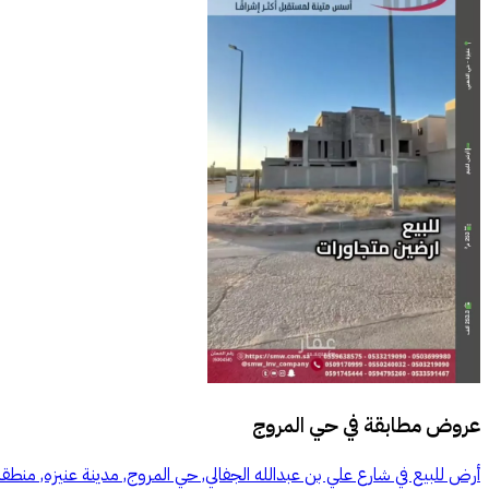
عروض مطابقة في
حي المروج
أرض للبيع في شارع علي بن عبدالله الجفالي, حي المروج, مدينة عنيزه, منطق