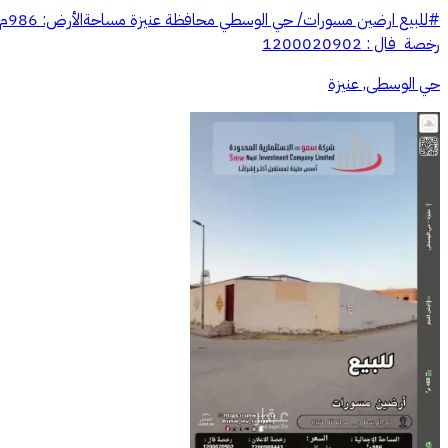
رخصة فال : 1200020902
حي الوسطى, عنيزة