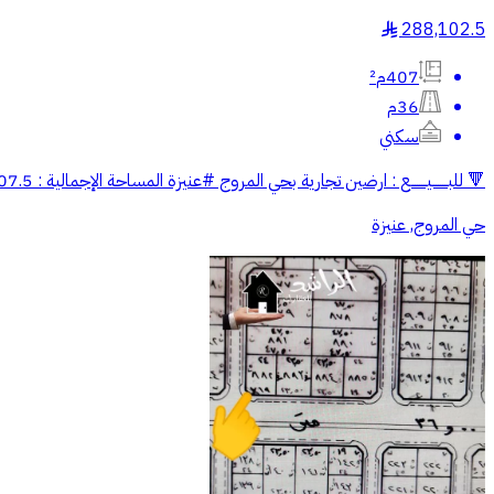
288,102.5
§
407م²
36م
سكني
🔻 للبـــــــيـــــــع : ارضين تجارية بحي المروج #عنيزة المساحة الإجمالية : 707.5م جنوبي شارع 36 بطول 26م وغربي شارع 15 بطول 25م حــــد البيـــع : 707 ريال للمتر✋🏻 #الراشــد_للعــقــارات
حي المروج, عنيزة