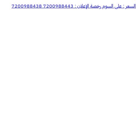
#للبيع ارضين مسورات/ حي الوسطي محافظة عنيزة مساحةالأرض: 986م 🔸️بواجهتين : جنوبية على شارع عرض 25م غربية علي شارع عرض 15م 🔸️السعر : على السوم رخصة الإعلان : 7200988443 7200988438