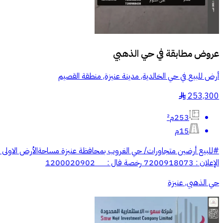
عروض مطابقة في
حي الذهبي
أرض للبيع في حي الخالدية, مدينة عنيزة, منطقة القصيم
253,300
§
253م²
15م
الإعلان : 7200918073 رخصة فال : 1200020902
حي الذهبي, عنيزة