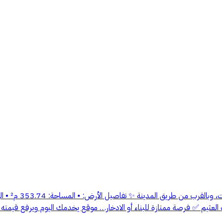
 مستشفى الحياة الوطني • 2.5كم إلى سوبر ماركت العثيم ✅ فرصة ممتازة للبناء أو الادخار… موقع يخدمك ا