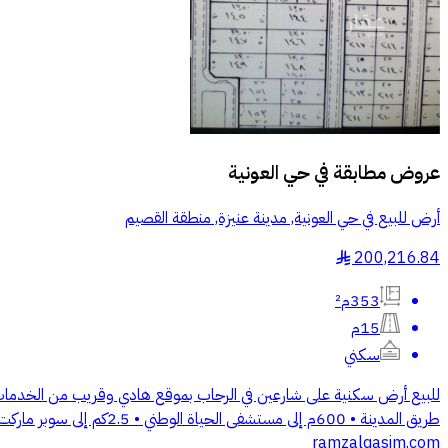
عروض مطابقة في
حي العونية
أرض للبيع في حي العونية, مدينة عنيزة, منطقة القصيم
200,216.84
§
353م²
15م
سكني
طريق المدينة • 600م إلى
ramzalqasim.com