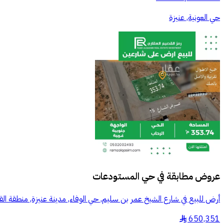
حي العونية, عنيزة
عروض مطابقة في
حي المستودعات
أرض للبيع في شارع الشيخ عمر بن سليم, حي الوفاء, مدينة عنيزة, منطقة ال
650,351
§