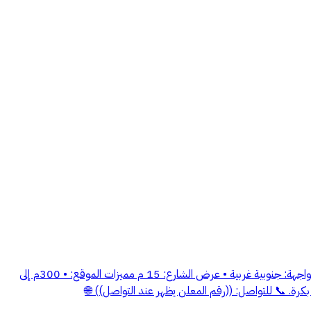
للبيع أرض سكنية على شارعين في الرحاب بموقع هادي وقريب من الخدمات، وبالقرب من طريق المدينة ✨ تفاصيل الأرض: • المساحة: 353.74 م² • الواجهة: جنوبية غربية • عرض الشارع: 15 م مميزات الموقع: • 300م إلى
ليوم ويرفع قيمته بكرة. 📞 للتواصل: ((رقم المعلن يظهر عند التواصل)) 🌐